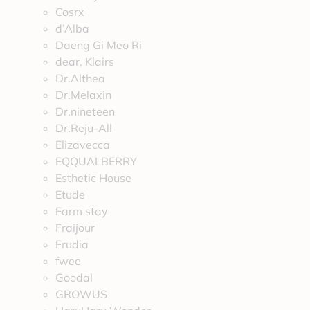
Cosrx
d’Alba
Daeng Gi Meo Ri
dear, Klairs
Dr.Althea
Dr.Melaxin
Dr.nineteen
Dr.Reju-All
Elizavecca
EQQUALBERRY
Esthetic House
Etude
Farm stay
Fraijour
Frudia
fwee
Goodal
GROWUS