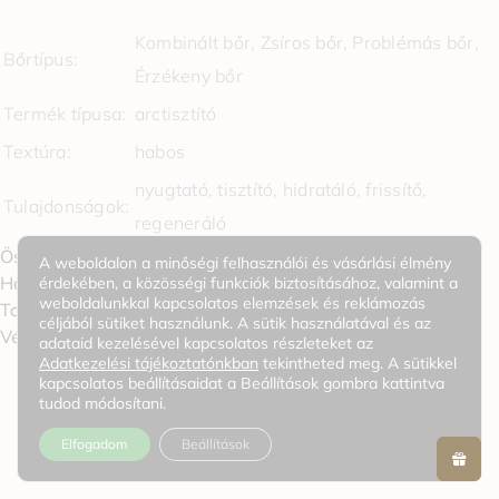
Kombinált bőr, Zsíros bőr, Problémás bőr,
Bőrtípus:
Érzékeny bőr
Termék típusa:
arctisztító
Textúra:
habos
nyugtató, tisztító, hidratáló, frissítő,
Tulajdonságok:
regeneráló
Összetevők / Jellemzők
A weboldalon a minőségi felhasználói és vásárlási élmény
Használat
érdekében, a közösségi funkciók biztosításához, valamint a
weboldalunkkal kapcsolatos elemzések és reklámozás
További információk
céljából sütiket használunk. A sütik használatával és az
0
Vélemények
adataid kezelésével kapcsolatos részleteket az
Adatkezelési tájékoztatónkban
tekintheted meg. A sütikkel
kapcsolatos beállításaidat a Beállítások gombra kattintva
tudod módosítani.
KAPCSOLÓDÓ TERMÉKEK
Elfogadom
Beállítások