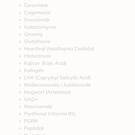
Ceramidok
Csigamucin
Exoszómák
Galactomyces
Ginzeng
Glutathione
Heartleaf (Houttuynia Cordata)
Hialuronsav
Kojisav (Kojic Acid)
Kollagén
LHA (Capryloyl Salicylic Acid)
Madecassoside / Asiaticoside
Mugwort (Artemisia)
NAD+
Niacinamide
Panthenol (Vitamin B5)
PDRN
Peptidek