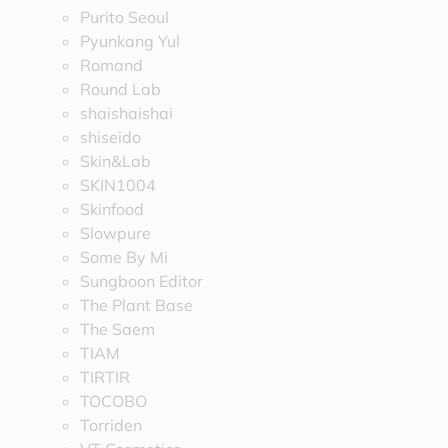
Purito Seoul
Pyunkang Yul
Romand
Round Lab
shaishaishai
shiseido
Skin&Lab
SKIN1004
Skinfood
Slowpure
Some By Mi
Sungboon Editor
The Plant Base
The Saem
TIAM
TIRTIR
TOCOBO
Torriden