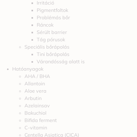
Irritáció
Pigmentfoltok
Problémás bőr
Ráncok
Sérült barrier
Tág pórusok
Speciális bőrápolás
Tini bőrápolás
Várandósság alatt is
Hatóanyagok
AHA / BHA
Allantoin
Aloe vera
Arbutin
Azelainsav
Bakuchiol
Bifida ferment
C-vitamin
Centella Asiatica (CICA)