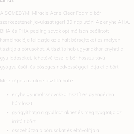
Leírás
A SOMEBYMI Miracle Acne Clear Foam a bőr
szerkezetének javulását ígéri 30 nap után! Az enyhe AHA,
BHA és PHA peeling savak optimálisan beállított
kombinációja fellazítja az elhalt bőrsejteket és mélyen
tisztítja a pórusokat. A tisztító hab ugyanakkor enyhíti a
gyulladásokat, lehetővé teszi a bőr hosszú távú
gyógyulását, és bőséges nedvességgel látja el a bőrt.
Mire képes az akne tisztító hab?
enyhe gyümölcssavakkal tisztít és gyengéden
hámlaszt
gyógyíthatja a gyulladt aknet és megnyugtatja az
irritált bőrt
összehúzza a pórusokat és eltávolítja a