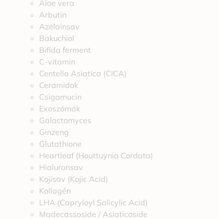
Aloe vera
Arbutin
Azelainsav
Bakuchiol
Bifida ferment
C-vitamin
Centella Asiatica (CICA)
Ceramidok
Csigamucin
Exoszómák
Galactomyces
Ginzeng
Glutathione
Heartleaf (Houttuynia Cordata)
Hialuronsav
Kojisav (Kojic Acid)
Kollagén
LHA (Capryloyl Salicylic Acid)
Madecassoside / Asiaticoside