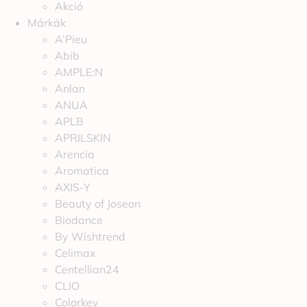
Akció
Márkák
A’Pieu
Abib
AMPLE:N
Anlan
ANUA
APLB
APRILSKIN
Arencia
Aromatica
AXIS-Y
Beauty of Joseon
Biodance
By Wishtrend
Celimax
Centellian24
CLIO
Colorkey