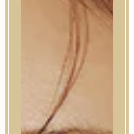
Trendi
Bőrápolás
Arctisztító
Hámlasztó
Tonik, Tonerpárna, Arcpermet
Esszencia
Szérum, ampulla
Fátyolmaszk, maszk
Szemkörnyékápoló
Szempillaszérum
Arckrém, hidratáló krém
Fényvédelem
Éjszakai bőrápolás
Testápolás
Nyak- és dekoltázs
Ajakápolás
Testápolás
Tusfürdő
Testradír és hámlasztó