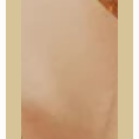
Numbuzin
OOTD
Orien
Peripera
PESTLO
plu
PURCELL
Purito Seoul
Pyunkang Yul
Romand
Round Lab
shaishaishai
shiseido
Skin&Lab
SKIN1004
Skinfood
Slowpure
Some By Mi
Sungboon Editor