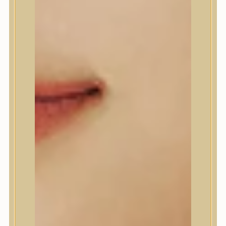
Beauty of Joseon
Biodance
By Wishtrend
Celimax
Centellian24
CLIO
Colorkey
Cosrx
d’Alba
Daeng Gi Meo Ri
dear, Klairs
Dr.Althea
Dr.Melaxin
Dr.nineteen
Dr.Reju-All
Elizavecca
EQQUALBERRY
Esthetic House
Etude