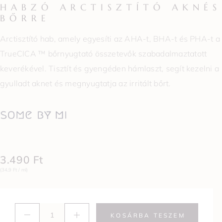
HABZÓ ARCTISZTÍTÓ AKNÉS
BŐRRE
Arctisztító hab, amely egyesíti az AHA-t, BHA-t és PHA-t a
TrueCICA ™ bőrnyugtató összetevők szabadalmaztatott
keverékével. Tisztít és gyengéden hámlaszt, segít kezelni a
gyulladt aknet és megnyugtatja az irritált bőrt.
3.490
Ft
(34,9 Ft / ml)
KOSÁRBA TESZEM