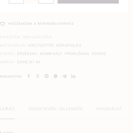
HOZZÁADOM A KÍVÁNSÁGLISTÁHOZ
CIKKSZÁM:
SBM1164100JA
KATEGÓRIÁK:
ARCTISZTÍTÓ
,
BŐRÁPOLÁS
CÍMKÉK:
ÉRZÉKENY
,
KOMBINÁLT
,
PROBLÉMÁS
,
ZSÍROS
MÁRKA:
SOME BY MI
MEGOSZTÁS
LEÍRÁS
ÖSSZETEVŐK / JELLEMZŐK
HASZNÁLAT