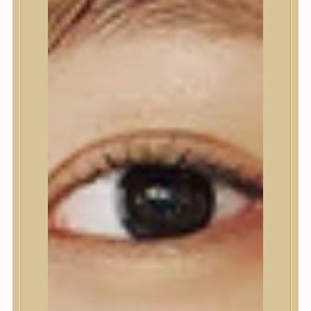
Kézápolás
Lábápolás
Hajápolás
Hajápoló eszközök
Sampon
Hajpakolás / Kondícionáló
Hajápoló ampulla
Hajápoló esszencia
Hajolaj
Fejbőrápolás
Makeup
Korrektor
Fixáló
Pirosító, bronzosító
Sminkalap
Ajkak
Szemek
Alapozók és BB krémek
Szettek & Travel Size