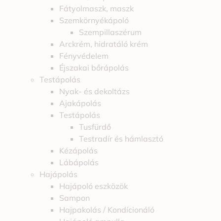
Fátyolmaszk, maszk
Szemkörnyékápoló
Szempillaszérum
Arckrém, hidratáló krém
Fényvédelem
Éjszakai bőrápolás
Testápolás
Nyak- és dekoltázs
Ajakápolás
Testápolás
Tusfürdő
Testradír és hámlasztó
Kézápolás
Lábápolás
Hajápolás
Hajápoló eszközök
Sampon
Hajpakolás / Kondícionáló