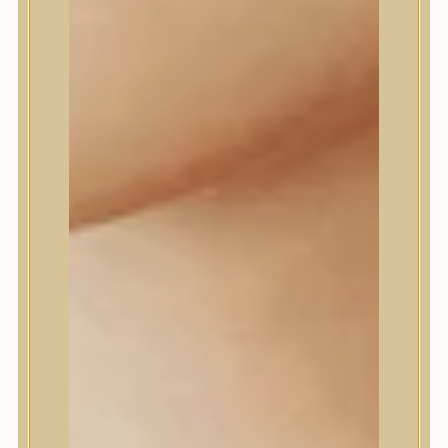
Farm stay
Fraijour
Frudia
fwee
Goodal
GROWUS
HaruHaru Wonder
Heimish
HEVEBLUE
House of Dohwa
House of Hur
I Dew Care
I’m From
id PLACOSMETICS
ilso
Isntree
iUNIK
Javin de Seoul
JULYME