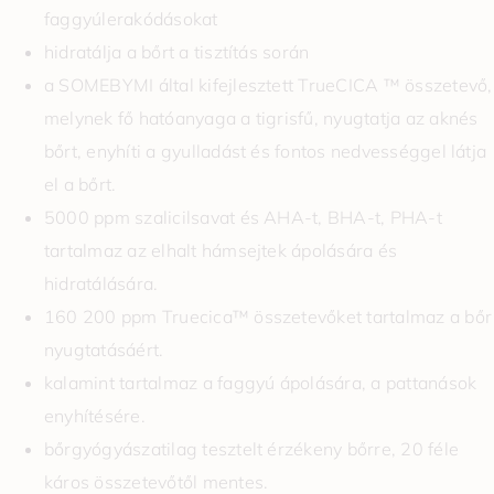
faggyúlerakódásokat
hidratálja a bőrt a tisztítás során
a SOMEBYMI által kifejlesztett TrueCICA ™ összetevő,
melynek fő hatóanyaga a tigrisfű, nyugtatja az aknés
bőrt, enyhíti a gyulladást és fontos nedvességgel látja
el a bőrt.
5000 ppm szalicilsavat és AHA-t, BHA-t, PHA-t
tartalmaz az elhalt hámsejtek ápolására és
hidratálására.
160 200 ppm Truecica™ összetevőket tartalmaz a bőr
nyugtatásáért.
kalamint tartalmaz a faggyú ápolására, a pattanások
enyhítésére.
bőrgyógyászatilag tesztelt érzékeny bőrre, 20 féle
káros összetevőtől mentes.