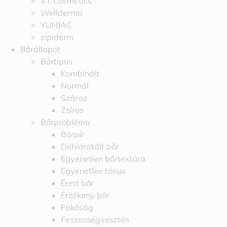
VT Cosmetics
Wellderma
YUNJAC
zipiderm
Bőrállapot
Bőrtípus
Kombinált
Normál
Száraz
Zsíros
Bőrprobléma
Bőrpír
Dehidratált bőr
Egyenetlen bőrtextúra
Egyenetlen tónus
Érett bőr
Érzékeny bőr
Fakóság
Feszességvesztés