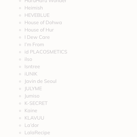
HaruHaru Wonder
Heimish
HEVEBLUE
House of Dohwa
House of Hur
I Dew Care
I’m From
id PLACOSMETICS
ilso
Isntree
iUNIK
Javin de Seoul
JULYME
Jumiso
K-SECRET
Kaine
KLAVUU
La’dor
LalaRecipe