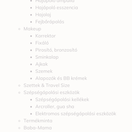
Hajápoló ampulla
Hajápoló esszencia
Hajolaj
Fejbőrápolás
Makeup
Korrektor
Fixáló
Pirosító, bronzosító
Sminkalap
Ajkak
Szemek
Alapozók és BB krémek
Szettek & Travel Size
Szépségápolási eszközök
Szépségápolási kellékek
Arcroller, gua sha
Elektromos szépségápolási eszközök
Termékminta
Baba-Mama