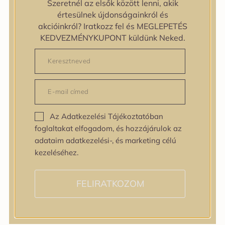
Szeretnél az elsők között lenni, akik
Egyenetlen bőrtextúra
értesülnek újdonságainkról és
Egyenetlen tónus
akcióinkról? Iratkozz fel és MEGLEPETÉS
Érett bőr
KEDVEZMÉNYKUPONT küldünk Neked.
Érzékeny bőr
Fakóság
Feszességvesztés
Irritáció
Pigmentfoltok
Problémás bőr
Az Adatkezelési Tájékoztatóban
Ráncok
foglaltakat elfogadom, és hozzájárulok az
Sérült barrier
adataim adatkezelési-, és marketing célú
Tág pórusok
kezeléséhez.
Speciális bőrápolás
Tini bőrápolás
Várandósság alatt is
FELIRATKOZOM
Hatóanyagok
AHA / BHA
Allantoin