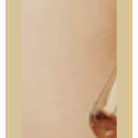
Jumiso
K-SECRET
Kaine
KLAVUU
La’dor
LalaRecipe
Ma:nyo Factory
Máry & May
Masil
Medi-Peel
medicube
Meditherapy
Missha
Mixsoon
Mizon
Nature Republic
Neogen Dermalogy
Nine Less