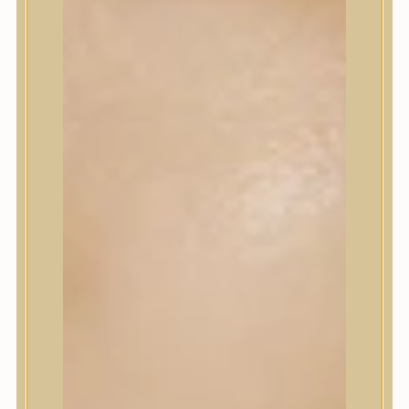
Szépségápolási eszközök
Szépségápolási kellékek
Arcroller, gua sha
Elektromos szépségápolási eszközök
Termékminta
Baba-Mama
Akció
Márkák
A’Pieu
Abib
AMPLE:N
Anlan
ANUA
APLB
APRILSKIN
Arencia
Aromatica
AXIS-Y