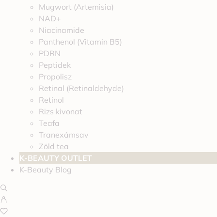
Mugwort (Artemisia)
NAD+
Niacinamide
Panthenol (Vitamin B5)
PDRN
Peptidek
Propolisz
Retinal (Retinaldehyde)
Retinol
Rizs kivonat
Teafa
Tranexámsav
Zöld tea
K-BEAUTY OUTLET
K-Beauty Blog