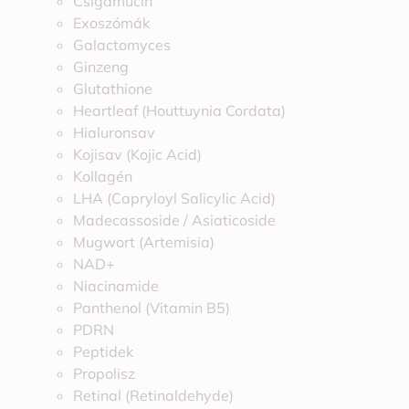
Csigamucin
Exoszómák
Galactomyces
Ginzeng
Glutathione
Heartleaf (Houttuynia Cordata)
Hialuronsav
Kojisav (Kojic Acid)
Kollagén
LHA (Capryloyl Salicylic Acid)
Madecassoside / Asiaticoside
Mugwort (Artemisia)
NAD+
Niacinamide
Panthenol (Vitamin B5)
PDRN
Peptidek
Propolisz
Retinal (Retinaldehyde)