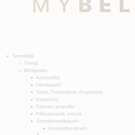
Termékek
Trendi
Bőrápolás
Arctisztító
Hámlasztó
Tonik, Tonerpárna, Arcpermet
Esszencia
Szérum, ampulla
Fátyolmaszk, maszk
Szemkörnyékápoló
Szempillaszérum