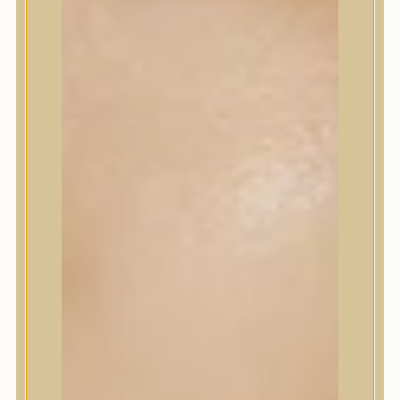
Korrektor
Fixáló
Pirosító, bronzosító
Sminkalap
Ajkak
Szemek
Alapozók és BB krémek
Szettek & Travel Size
Szépségápolási eszközök
Szépségápolási eszközök
Szépségápolási kellékek
Arcroller, gua sha
Elektromos szépségápolási eszközök
Termékminta
Baba-Mama
Akció
Márkák
Márkák