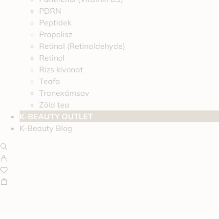
PDRN
Peptidek
Propolisz
Retinal (Retinaldehyde)
Retinol
Rizs kivonat
Teafa
Tranexámsav
Zöld tea
K-BEAUTY OUTLET
K-Beauty Blog