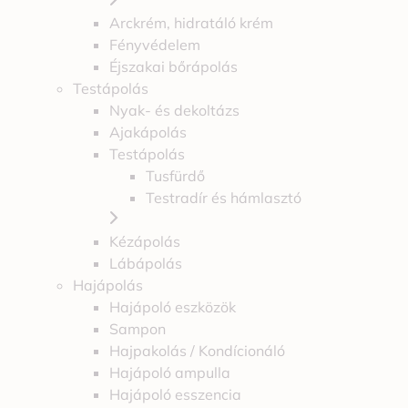
Arckrém, hidratáló krém
Fényvédelem
Éjszakai bőrápolás
Testápolás
Nyak- és dekoltázs
Ajakápolás
Testápolás
Tusfürdő
Testradír és hámlasztó
Kézápolás
Lábápolás
Hajápolás
Hajápoló eszközök
Sampon
Hajpakolás / Kondícionáló
Hajápoló ampulla
Hajápoló esszencia