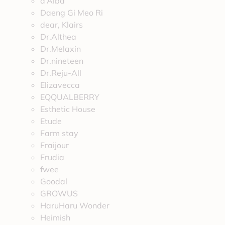
d’Alba
Daeng Gi Meo Ri
dear, Klairs
Dr.Althea
Dr.Melaxin
Dr.nineteen
Dr.Reju-All
Elizavecca
EQQUALBERRY
Esthetic House
Etude
Farm stay
Fraijour
Frudia
fwee
Goodal
GROWUS
HaruHaru Wonder
Heimish