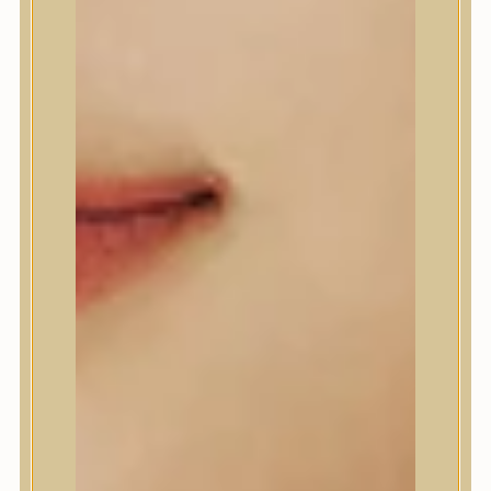
A’Pieu
Abib
AMPLE:N
Anlan
ANUA
APLB
APRILSKIN
Arencia
Aromatica
AXIS-Y
Beauty of Joseon
Biodance
By Wishtrend
Celimax
Centellian24
CLIO
Colorkey
Cosrx
d’Alba