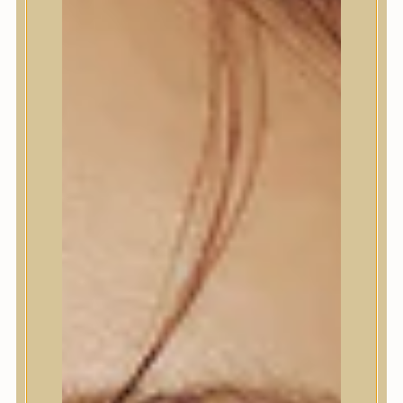
Termékek
Termékek
Trendi
Bőrápolás
Bőrápolás
Arctisztító
Hámlasztó
Tonik, Tonerpárna, Arcpermet
Esszencia
Szérum, ampulla
Fátyolmaszk, maszk
Szemkörnyékápoló
Szemkörnyékápoló
Szempillaszérum
Arckrém, hidratáló krém
Fényvédelem
Éjszakai bőrápolás
Testápolás
Testápolás