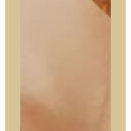
Masil
Medi-Peel
medicube
Meditherapy
Missha
Mixsoon
Mizon
Nature Republic
Neogen Dermalogy
Nine Less
Numbuzin
OOTD
Orien
Peripera
PESTLO
plu
PURCELL
Purito Seoul
Pyunkang Yul