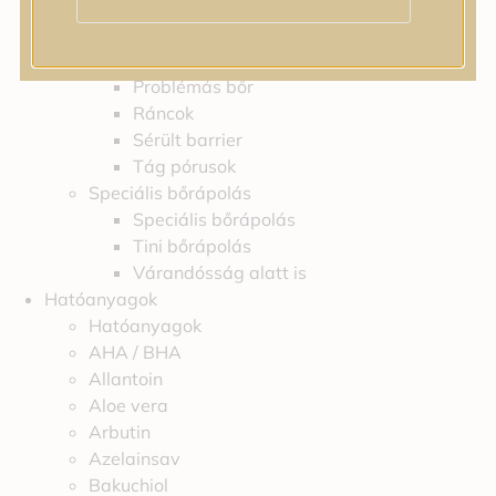
Feszességvesztés
Irritáció
Pigmentfoltok
Problémás bőr
Ráncok
Sérült barrier
Tág pórusok
Speciális bőrápolás
Speciális bőrápolás
Tini bőrápolás
Várandósság alatt is
Hatóanyagok
Hatóanyagok
AHA / BHA
Allantoin
Aloe vera
Arbutin
Azelainsav
Bakuchiol