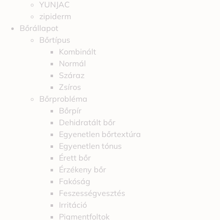
YUNJAC
zipiderm
Bőrállapot
Bőrtípus
Kombinált
Normál
Száraz
Zsíros
Bőrprobléma
Bőrpír
Dehidratált bőr
Egyenetlen bőrtextúra
Egyenetlen tónus
Érett bőr
Érzékeny bőr
Fakóság
Feszességvesztés
Irritáció
Pigmentfoltok