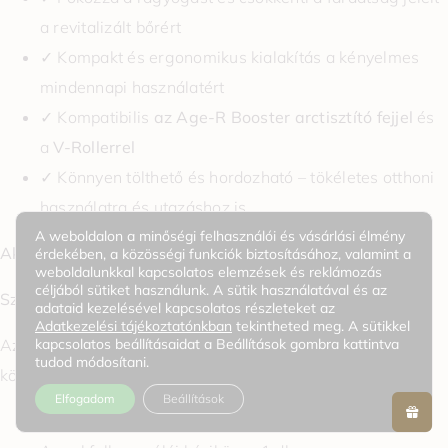
a revitalizált bőrért
✓ Kompakt és ergonomikus kialakítás a kényelmes
mindennapi használatért
✓ Kompatibilis
az Age-R Booster arctisztító fejjel
és
a
V-Rollerrel
✓ Könnyen tölthető és hordozható – tökéletes otthoni
használatra és utazáshoz is
A weboldalon a minőségi felhasználói és vásárlási élmény
Akkumulátor:
3,7 V / 700 mAh újratölthető.
érdekében, a közösségi funkciók biztosításához, valamint a
weboldalunkkal kapcsolatos elemzések és reklámozás
céljából sütiket használunk. A sütik használatával és az
Szín:
bézs
adataid kezelésével kapcsolatos részleteket az
Adatkezelési tájékoztatónkban
tekintheted meg. A sütikkel
kapcsolatos beállításaidat a Beállítások gombra kattintva
A
z AGE-R Booster Pro Mini Plus Beige
csomag a
tudod módosítani.
következőket tartalmazza:
Elfogadom
Beállítások
AGE-R Booster Pro Mini Plus bézs 1 db