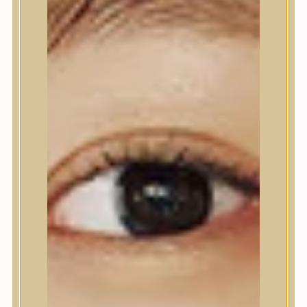
Nyak- és dekoltázs
Ajakápolás
Testápolás
Testápolás
Tusfürdő
Testradír és hámlasztó
Kézápolás
Lábápolás
Hajápolás
Hajápolás
Hajápoló eszközök
Sampon
Hajpakolás / Kondícionáló
Hajápoló ampulla
Hajápoló esszencia
Hajolaj
Fejbőrápolás
Makeup
Makeup