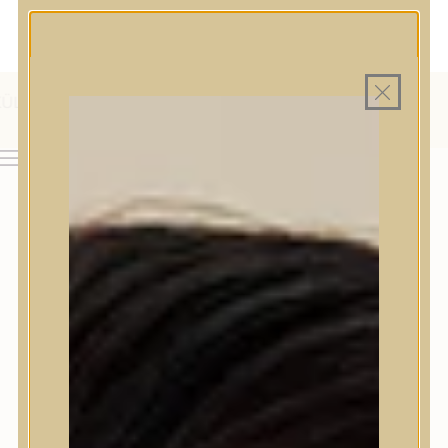
MAGYAR WEBÁRUHÁZ
MINDEN TERMÉK SAJÁT HAZAI RAKTÁRON
INGYENES SZÁLLÍTÁS 19.999 FT FELETT MAGYARORSZÁGRA
AJÁNDÉK TERMÉKMINTA MINDEN ARC-, TEST- VAGY
HAJÁPOLÓ KOZMETIKUM RENDELÉSHEZ