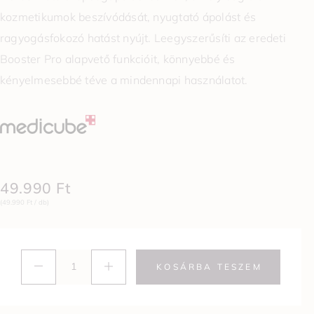
kozmetikumok beszívódását, nyugtató ápolást és
ragyogásfokozó hatást nyújt. Leegyszerűsíti az eredeti
Booster Pro alapvető funkcióit, könnyebbé és
kényelmesebbé téve a mindennapi használatot.
49.990
Ft
(49.990 Ft / db)
KOSÁRBA TESZEM