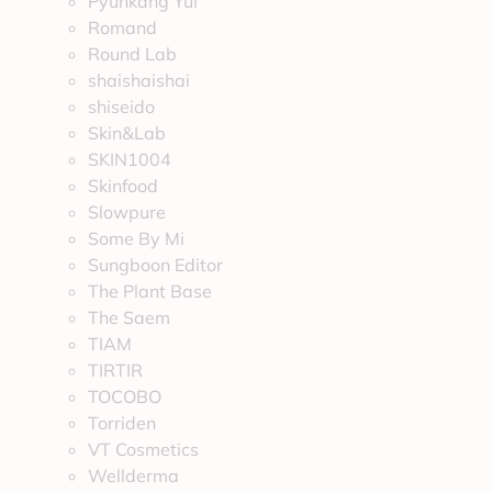
Pyunkang Yul
Romand
Round Lab
shaishaishai
shiseido
Skin&Lab
SKIN1004
Skinfood
Slowpure
Some By Mi
Sungboon Editor
The Plant Base
The Saem
TIAM
TIRTIR
TOCOBO
Torriden
VT Cosmetics
Wellderma