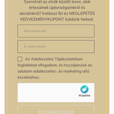
Szeretnél az elsők között lenni, akik
zipiderm
értesülnek újdonságainkról és
Bőrállapot
akcióinkról? Iratkozz fel és MEGLEPETÉS
Bőrállapot
KEDVEZMÉNYKUPONT küldünk Neked.
Bőrtípus
Bőrtípus
Kombinált
Normál
Száraz
Zsíros
Az Adatkezelési Tájékoztatóban
Bőrprobléma
foglaltakat elfogadom, és hozzájárulok az
Bőrprobléma
adataim adatkezelési-, és marketing célú
Bőrpír
kezeléséhez.
Dehidratált bőr
Egyenetlen bőrtextúra
Egyenetlen tónus
Érett bőr
Érzékeny bőr
Fakóság
FELIRATKOZOM