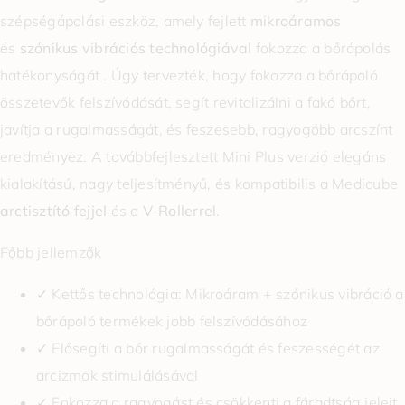
szépségápolási eszköz, amely fejlett
mikroáramos
és
szónikus vibrációs technológiával
fokozza a bőrápolás
hatékonyságát . Úgy tervezték, hogy fokozza a bőrápoló
összetevők felszívódását, segít revitalizálni a fakó bőrt,
javítja a rugalmasságát, és feszesebb, ragyogóbb arcszínt
eredményez. A továbbfejlesztett Mini Plus verzió elegáns
kialakítású, nagy teljesítményű, és kompatibilis a Medicube
arctisztító fejjel
és a
V-Rollerrel
.
Főbb jellemzők
✓ Kettős technológia: Mikroáram + szónikus vibráció a
bőrápoló termékek jobb felszívódásához
✓ Elősegíti a bőr rugalmasságát és feszességét az
arcizmok stimulálásával
✓ Fokozza a ragyogást és csökkenti a fáradtság jeleit