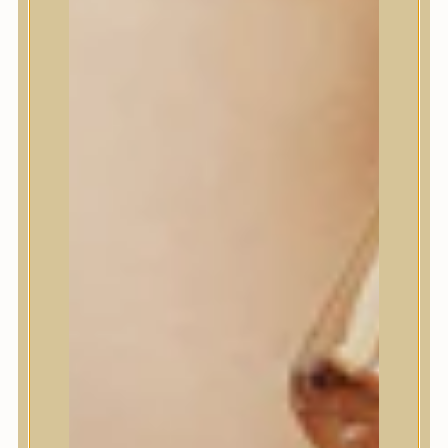
House of Dohwa
House of Hur
I Dew Care
I’m From
id PLACOSMETICS
ilso
Isntree
iUNIK
Javin de Seoul
JULYME
Jumiso
K-SECRET
Kaine
KLAVUU
La’dor
LalaRecipe
Ma:nyo Factory
Máry & May