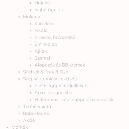
Hajolaj
Fejbőrápolás
Makeup
Korrektor
Fixáló
Pirosító, bronzosító
Sminkalap
Ajkak
Szemek
Alapozók és BB krémek
Szettek & Travel Size
Szépségápolási eszközök
Szépségápolási kellékek
Arcroller, gua sha
Elektromos szépségápolási eszközök
Termékminta
Baba-Mama
Akció
Márkák