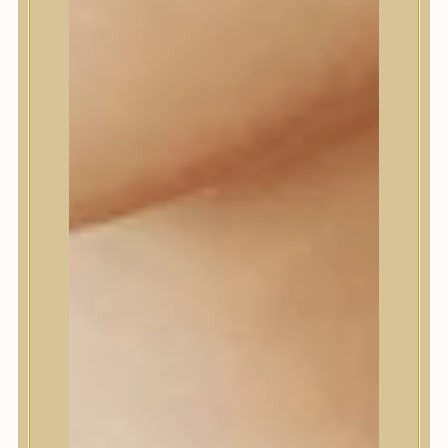
Daeng Gi Meo Ri
dear, Klairs
Dr.Althea
Dr.Melaxin
Dr.nineteen
Dr.Reju-All
Elizavecca
EQQUALBERRY
Esthetic House
Etude
Farm stay
Fraijour
Frudia
fwee
Goodal
GROWUS
HaruHaru Wonder
Heimish
HEVEBLUE