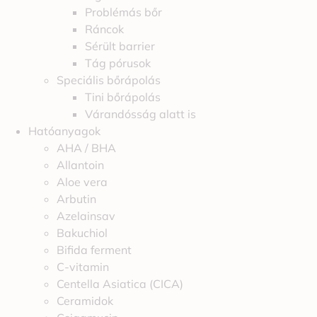
Problémás bőr
Ráncok
Sérült barrier
Tág pórusok
Speciális bőrápolás
Tini bőrápolás
Várandósság alatt is
Hatóanyagok
AHA / BHA
Allantoin
Aloe vera
Arbutin
Azelainsav
Bakuchiol
Bifida ferment
C-vitamin
Centella Asiatica (CICA)
Ceramidok