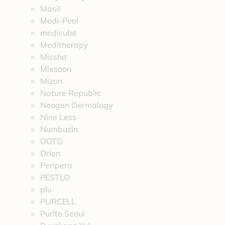
Masil
Medi-Peel
medicube
Meditherapy
Missha
Mixsoon
Mizon
Nature Republic
Neogen Dermalogy
Nine Less
Numbuzin
OOTD
Orien
Peripera
PESTLO
plu
PURCELL
Purito Seoul