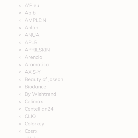
A’Pieu
Abib
AMPLE:N
Anlan
ANUA
APLB
APRILSKIN
Arencia
Aromatica
AXIS-Y
Beauty of Joseon
Biodance
By Wishtrend
Celimax
Centellian24
CLIO
Colorkey
Cosrx