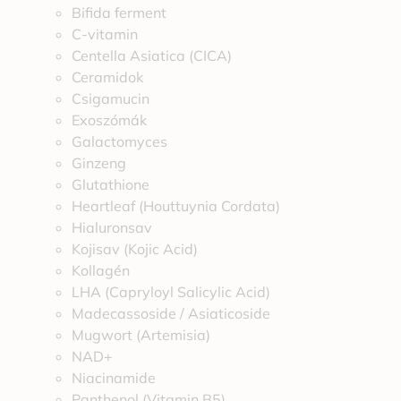
Bifida ferment
C-vitamin
Centella Asiatica (CICA)
Ceramidok
Csigamucin
Exoszómák
Galactomyces
Ginzeng
Glutathione
Heartleaf (Houttuynia Cordata)
Hialuronsav
Kojisav (Kojic Acid)
Kollagén
LHA (Capryloyl Salicylic Acid)
Madecassoside / Asiaticoside
Mugwort (Artemisia)
NAD+
Niacinamide
Panthenol (Vitamin B5)