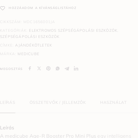
HOZZÁADOM A KÍVÁNSÁGLISTÁHOZ
CIKKSZÁM:
MDC1656001JA
KATEGÓRIÁK:
ELEKTROMOS SZÉPSÉGÁPOLÁSI ESZKÖZÖK
,
SZÉPSÉGÁPOLÁSI ESZKÖZÖK
CÍMKE:
AJÁNDÉKÖTLETEK
MÁRKA:
MEDICUBE
MEGOSZTÁS
LEÍRÁS
ÖSSZETEVŐK / JELLEMZŐK
HASZNÁLAT
Leírás
A medicube Age-R Booster Pro Mini Plus
egy intelligens