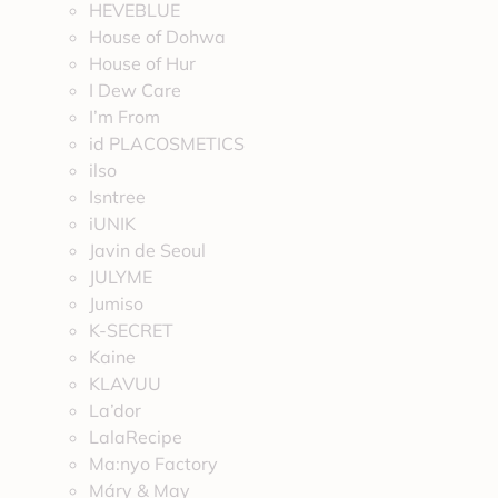
HEVEBLUE
House of Dohwa
House of Hur
I Dew Care
I’m From
id PLACOSMETICS
ilso
Isntree
iUNIK
Javin de Seoul
JULYME
Jumiso
K-SECRET
Kaine
KLAVUU
La’dor
LalaRecipe
Ma:nyo Factory
Máry & May