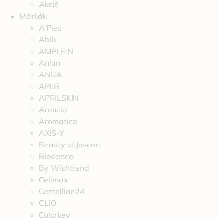
Akció
Márkák
A’Pieu
Abib
AMPLE:N
Anlan
ANUA
APLB
APRILSKIN
Arencia
Aromatica
AXIS-Y
Beauty of Joseon
Biodance
By Wishtrend
Celimax
Centellian24
CLIO
Colorkey