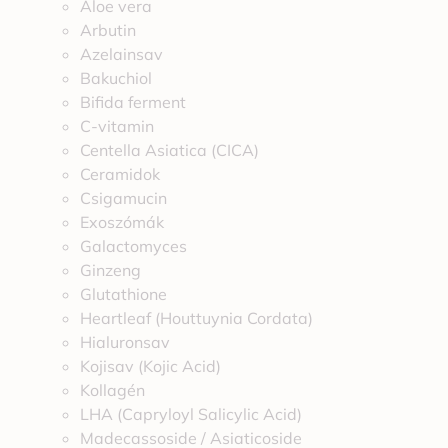
Aloe vera
Arbutin
Azelainsav
Bakuchiol
Bifida ferment
C-vitamin
Centella Asiatica (CICA)
Ceramidok
Csigamucin
Exoszómák
Galactomyces
Ginzeng
Glutathione
Heartleaf (Houttuynia Cordata)
Hialuronsav
Kojisav (Kojic Acid)
Kollagén
LHA (Capryloyl Salicylic Acid)
Madecassoside / Asiaticoside