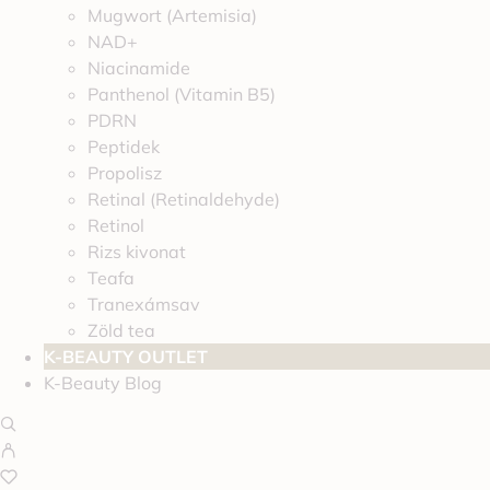
Mugwort (Artemisia)
NAD+
Niacinamide
Panthenol (Vitamin B5)
PDRN
Peptidek
Propolisz
Retinal (Retinaldehyde)
Retinol
Rizs kivonat
Teafa
Tranexámsav
Zöld tea
K-BEAUTY OUTLET
K-Beauty Blog