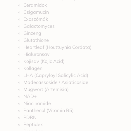
Ceramidok
Csigamucin
Exoszómák
Galactomyces
Ginzeng
Glutathione
Heartleaf (Houttuynia Cordata)
Hialuronsav
Kojisav (Kojic Acid)
Kollagén
LHA (Capryloyl Salicylic Acid)
Madecassoside / Asiaticoside
Mugwort (Artemisia)
NAD+
Niacinamide
Panthenol (Vitamin B5)
PDRN
Peptidek