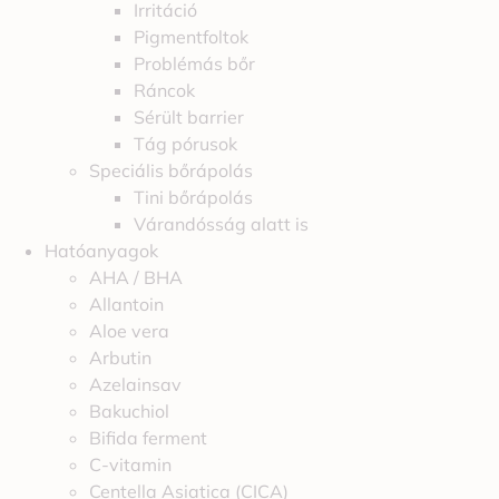
Irritáció
Pigmentfoltok
Problémás bőr
Ráncok
Sérült barrier
Tág pórusok
Speciális bőrápolás
Tini bőrápolás
Várandósság alatt is
Hatóanyagok
AHA / BHA
Allantoin
Aloe vera
Arbutin
Azelainsav
Bakuchiol
Bifida ferment
C-vitamin
Centella Asiatica (CICA)