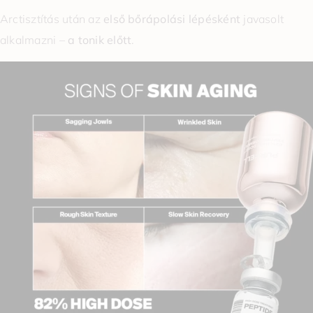
Arctisztítás után az
első bőrápolási lépésként
javasolt
alkalmazni –
a tonik előtt
.