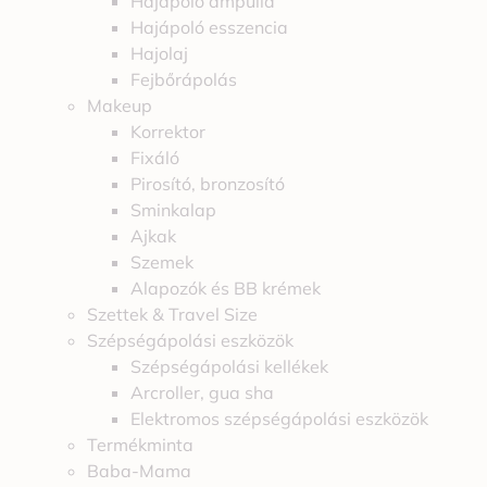
Hajápoló ampulla
Hajápoló esszencia
Hajolaj
Fejbőrápolás
Makeup
Korrektor
Fixáló
Pirosító, bronzosító
Sminkalap
Ajkak
Szemek
Alapozók és BB krémek
Szettek & Travel Size
Szépségápolási eszközök
Szépségápolási kellékek
Arcroller, gua sha
Elektromos szépségápolási eszközök
Termékminta
Baba-Mama