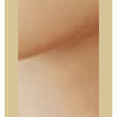
Farm stay
Fraijour
Frudia
fwee
Goodal
GROWUS
HaruHaru Wonder
Heimish
HEVEBLUE
House of Dohwa
House of Hur
I Dew Care
I’m From
id PLACOSMETICS
ilso
Isntree
iUNIK
Javin de Seoul
JULYME