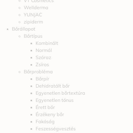
VT Cosmetics
Wellderma
YUNJAC
zipiderm
Bőrállapot
Bőrtípus
Kombinált
Normál
Száraz
Zsíros
Bőrprobléma
Bőrpír
Dehidratált bőr
Egyenetlen bőrtextúra
Egyenetlen tónus
Érett bőr
Érzékeny bőr
Fakóság
Feszességvesztés