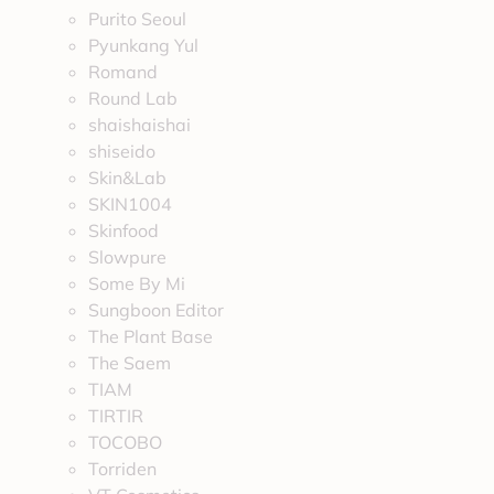
Purito Seoul
Pyunkang Yul
Romand
Round Lab
shaishaishai
shiseido
Skin&Lab
SKIN1004
Skinfood
Slowpure
Some By Mi
Sungboon Editor
The Plant Base
The Saem
TIAM
TIRTIR
TOCOBO
Torriden