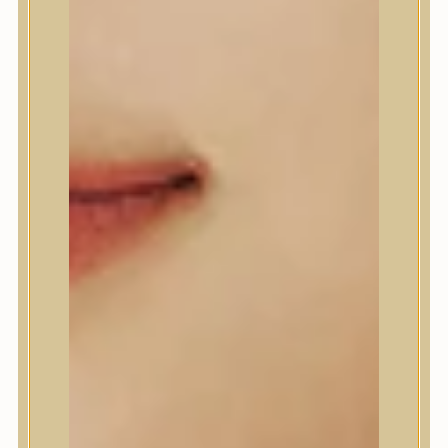
Beauty of Joseon
Biodance
By Wishtrend
Celimax
Centellian24
CLIO
Colorkey
Cosrx
d’Alba
Daeng Gi Meo Ri
dear, Klairs
Dr.Althea
Dr.Melaxin
Dr.nineteen
Dr.Reju-All
Elizavecca
EQQUALBERRY
Esthetic House
Etude