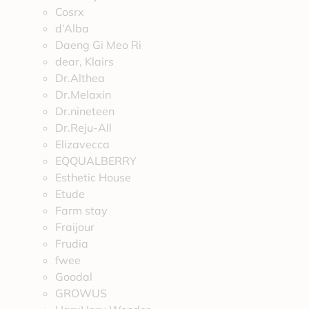
Cosrx
d’Alba
Daeng Gi Meo Ri
dear, Klairs
Dr.Althea
Dr.Melaxin
Dr.nineteen
Dr.Reju-All
Elizavecca
EQQUALBERRY
Esthetic House
Etude
Farm stay
Fraijour
Frudia
fwee
Goodal
GROWUS