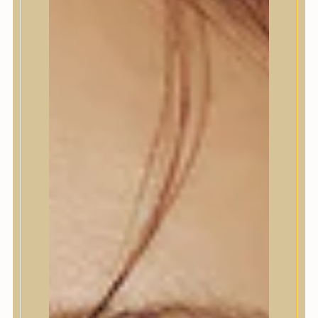
Trendi
Bőrápolás
Arctisztító
Hámlasztó
Tonik, Tonerpárna, Arcpermet
Esszencia
Szérum, ampulla
Fátyolmaszk, maszk
Szemkörnyékápoló
Szempillaszérum
Arckrém, hidratáló krém
Fényvédelem
Éjszakai bőrápolás
Testápolás
Nyak- és dekoltázs
Ajakápolás
Testápolás
Tusfürdő
Testradír és hámlasztó