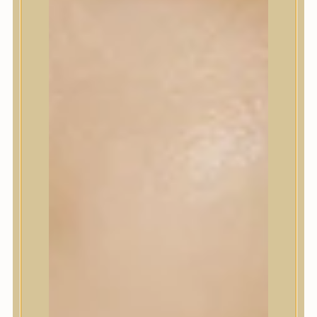
Szépségápolási eszközök
Szépségápolási kellékek
Arcroller, gua sha
Elektromos szépségápolási eszközök
Termékminta
Baba-Mama
Akció
Márkák
A’Pieu
Abib
AMPLE:N
Anlan
ANUA
APLB
APRILSKIN
Arencia
Aromatica
AXIS-Y