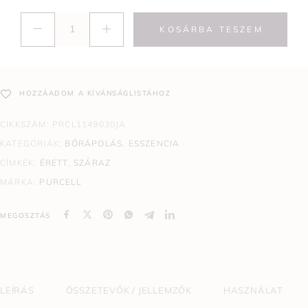
KOSÁRBA TESZEM
HOZZÁADOM A KÍVÁNSÁGLISTÁHOZ
CIKKSZÁM:
PRCL1149030JA
KATEGÓRIÁK:
BŐRÁPOLÁS
,
ESSZENCIA
CÍMKÉK:
ÉRETT
,
SZÁRAZ
MÁRKA:
PURCELL
MEGOSZTÁS
LEÍRÁS
ÖSSZETEVŐK / JELLEMZŐK
HASZNÁLAT