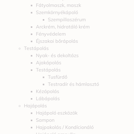
Fátyolmaszk, maszk
Szemkörnyékápoló
Szempillaszérum
Arckrém, hidratáló krém
Fényvédelem
Éjszakai bőrápolás
Testápolás
Nyak- és dekoltázs
Ajakápolás
Testápolás
Tusfürdő
Testradír és hámlasztó
Kézápolás
Lábápolás
Hajápolás
Hajápoló eszközök
Sampon
Hajpakolás / Kondícionáló