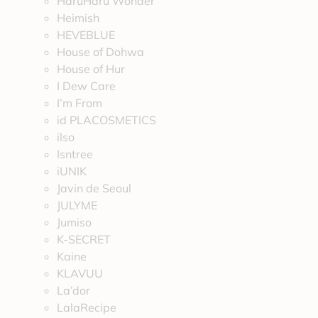
HaruHaru Wonder
Heimish
HEVEBLUE
House of Dohwa
House of Hur
I Dew Care
I’m From
id PLACOSMETICS
ilso
Isntree
iUNIK
Javin de Seoul
JULYME
Jumiso
K-SECRET
Kaine
KLAVUU
La’dor
LalaRecipe