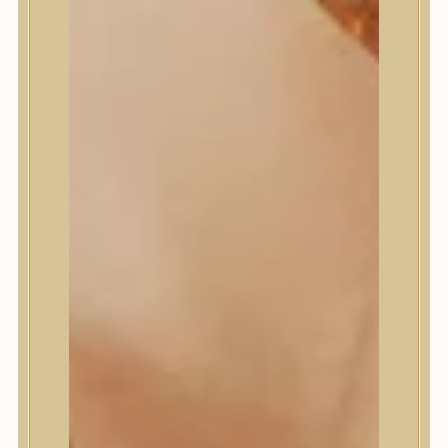
Numbuzin
OOTD
Orien
Peripera
PESTLO
plu
PURCELL
Purito Seoul
Pyunkang Yul
Romand
Round Lab
shaishaishai
shiseido
Skin&Lab
SKIN1004
Skinfood
Slowpure
Some By Mi
Sungboon Editor