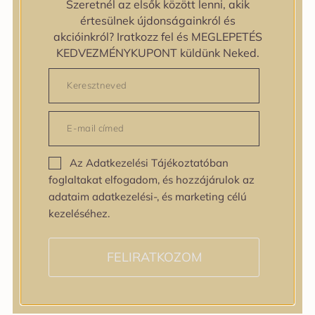
Szeretnél az elsők között lenni, akik
Egyenetlen bőrtextúra
értesülnek újdonságainkról és
Egyenetlen tónus
akcióinkról? Iratkozz fel és MEGLEPETÉS
Érett bőr
KEDVEZMÉNYKUPONT küldünk Neked.
Érzékeny bőr
Fakóság
Feszességvesztés
Irritáció
Pigmentfoltok
Problémás bőr
Az Adatkezelési Tájékoztatóban
Ráncok
foglaltakat elfogadom, és hozzájárulok az
Sérült barrier
adataim adatkezelési-, és marketing célú
Tág pórusok
kezeléséhez.
Speciális bőrápolás
Tini bőrápolás
Várandósság alatt is
FELIRATKOZOM
Hatóanyagok
AHA / BHA
Allantoin