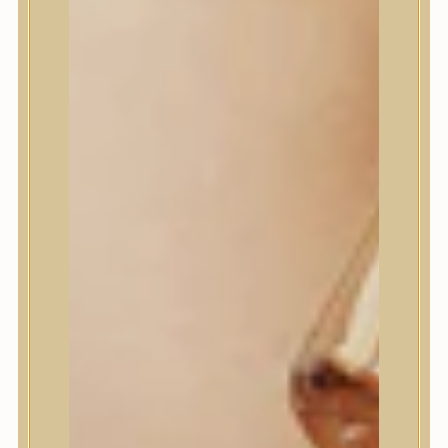
Jumiso
K-SECRET
Kaine
KLAVUU
La’dor
LalaRecipe
Ma:nyo Factory
Máry & May
Masil
Medi-Peel
medicube
Meditherapy
Missha
Mixsoon
Mizon
Nature Republic
Neogen Dermalogy
Nine Less