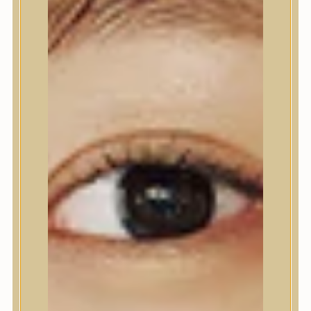
Kézápolás
Lábápolás
Hajápolás
Hajápoló eszközök
Sampon
Hajpakolás / Kondícionáló
Hajápoló ampulla
Hajápoló esszencia
Hajolaj
Fejbőrápolás
Makeup
Korrektor
Fixáló
Pirosító, bronzosító
Sminkalap
Ajkak
Szemek
Alapozók és BB krémek
Szettek & Travel Size