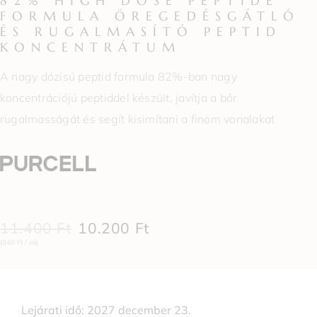
82% HIGH DOSE PEPTIDE
FORMULA ÖREGEDÉSGÁTLÓ
ÉS RUGALMASÍTÓ PEPTID
KONCENTRÁTUM
A nagy dózisú peptid formula 82%-ban nagy
koncentrációjú peptiddel készült, javítja a bőr
rugalmasságát és segít kisimítani a finom vonalakat
11.400
Ft
10.200
Ft
(340 Ft / ml)
Lejárati idő: 2027 december 23.