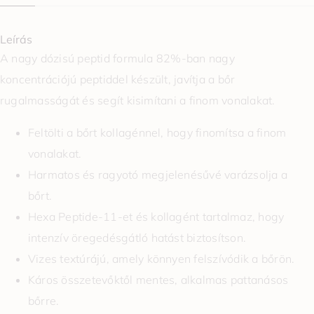
Leírás
A nagy dózisú peptid formula 82%-ban nagy
koncentrációjú peptiddel készült, javítja a bőr
rugalmasságát és segít kisimítani a finom vonalakat.
Feltölti a bőrt kollagénnel, hogy finomítsa a finom
vonalakat.
Harmatos és ragyotó megjelenésűvé varázsolja a
bőrt.
Hexa Peptide-11-et és kollagént tartalmaz, hogy
intenzív öregedésgátló hatást biztosítson.
Vizes textúrájú, amely könnyen felszívódik a bőrön.
Káros összetevőktől mentes, alkalmas pattanásos
bőrre.