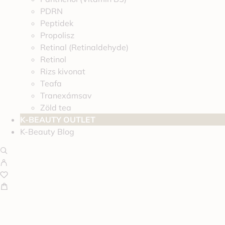
PDRN
Peptidek
Propolisz
Retinal (Retinaldehyde)
Retinol
Rizs kivonat
Teafa
Tranexámsav
Zöld tea
K-BEAUTY OUTLET
K-Beauty Blog