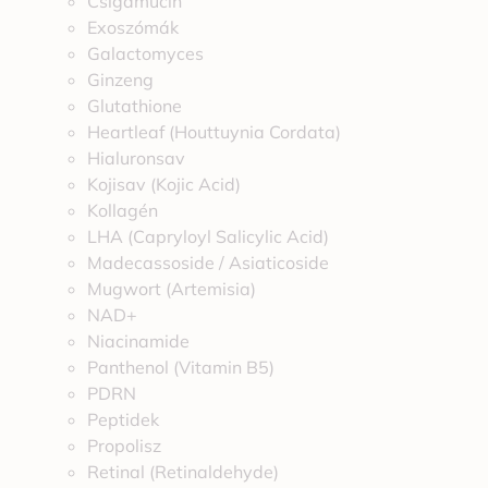
Csigamucin
Exoszómák
Galactomyces
Ginzeng
Glutathione
Heartleaf (Houttuynia Cordata)
Hialuronsav
Kojisav (Kojic Acid)
Kollagén
LHA (Capryloyl Salicylic Acid)
Madecassoside / Asiaticoside
Mugwort (Artemisia)
NAD+
Niacinamide
Panthenol (Vitamin B5)
PDRN
Peptidek
Propolisz
Retinal (Retinaldehyde)