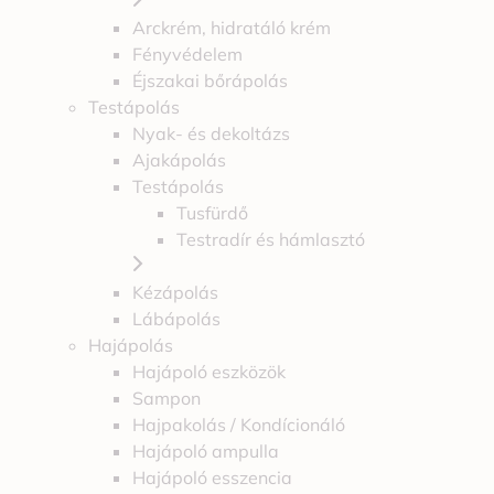
Arckrém, hidratáló krém
Fényvédelem
Éjszakai bőrápolás
Testápolás
Nyak- és dekoltázs
Ajakápolás
Testápolás
Tusfürdő
Testradír és hámlasztó
Kézápolás
Lábápolás
Hajápolás
Hajápoló eszközök
Sampon
Hajpakolás / Kondícionáló
Hajápoló ampulla
Hajápoló esszencia