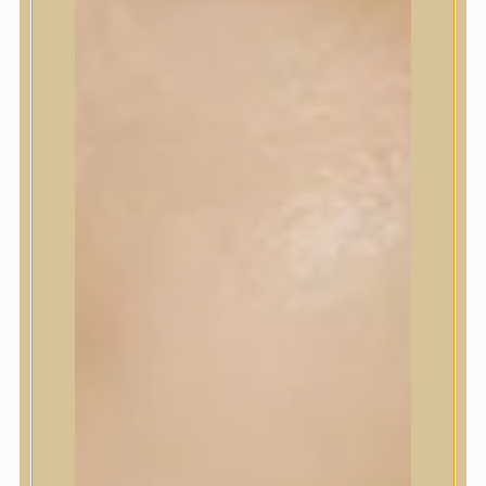
Korrektor
Fixáló
Pirosító, bronzosító
Sminkalap
Ajkak
Szemek
Alapozók és BB krémek
Szettek & Travel Size
Szépségápolási eszközök
Szépségápolási eszközök
Szépségápolási kellékek
Arcroller, gua sha
Elektromos szépségápolási eszközök
Termékminta
Baba-Mama
Akció
Márkák
Márkák