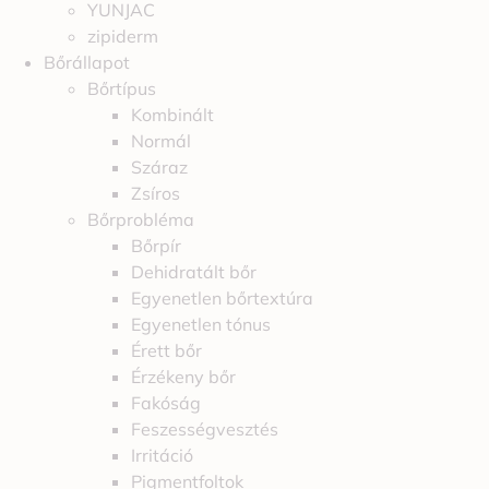
YUNJAC
zipiderm
Bőrállapot
Bőrtípus
Kombinált
Normál
Száraz
Zsíros
Bőrprobléma
Bőrpír
Dehidratált bőr
Egyenetlen bőrtextúra
Egyenetlen tónus
Érett bőr
Érzékeny bőr
Fakóság
Feszességvesztés
Irritáció
Pigmentfoltok