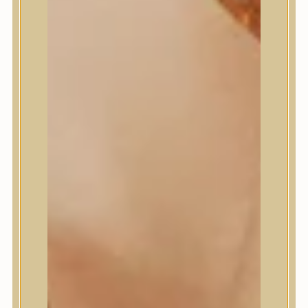
Masil
Medi-Peel
medicube
Meditherapy
Missha
Mixsoon
Mizon
Nature Republic
Neogen Dermalogy
Nine Less
Numbuzin
OOTD
Orien
Peripera
PESTLO
plu
PURCELL
Purito Seoul
Pyunkang Yul