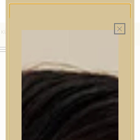
MAGYAR WEBÁRUHÁZ
MINDEN TERMÉK SAJÁT HAZAI RAKTÁRON
INGYENES SZÁLLÍTÁS 19.999 FT FELETT MAGYARORSZÁGRA
AJÁNDÉK TERMÉKMINTA MINDEN ARC-, TEST- VAGY
HAJÁPOLÓ KOZMETIKUM RENDELÉSHEZ