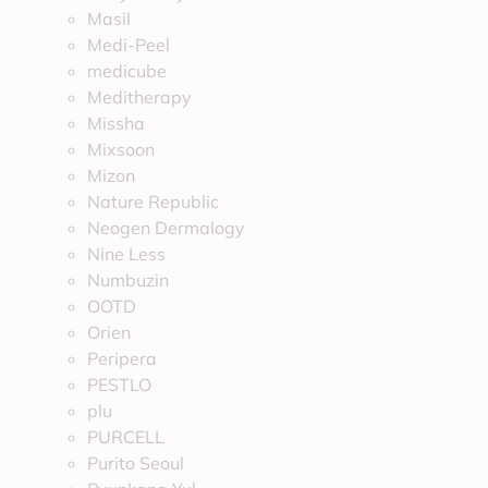
Masil
Medi-Peel
medicube
Meditherapy
Missha
Mixsoon
Mizon
Nature Republic
Neogen Dermalogy
Nine Less
Numbuzin
OOTD
Orien
Peripera
PESTLO
plu
PURCELL
Purito Seoul