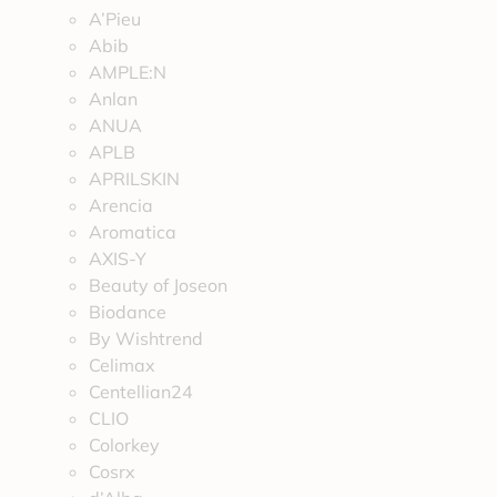
A’Pieu
Abib
AMPLE:N
Anlan
ANUA
APLB
APRILSKIN
Arencia
Aromatica
AXIS-Y
Beauty of Joseon
Biodance
By Wishtrend
Celimax
Centellian24
CLIO
Colorkey
Cosrx