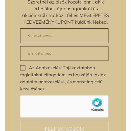
Szeretnél az elsők között lenni, akik
zipiderm
értesülnek újdonságainkról és
Bőrállapot
akcióinkról? Iratkozz fel és MEGLEPETÉS
Bőrállapot
KEDVEZMÉNYKUPONT küldünk Neked.
Bőrtípus
Bőrtípus
Kombinált
Normál
Száraz
Zsíros
Az Adatkezelési Tájékoztatóban
Bőrprobléma
foglaltakat elfogadom, és hozzájárulok az
Bőrprobléma
adataim adatkezelési-, és marketing célú
Bőrpír
kezeléséhez.
Dehidratált bőr
Egyenetlen bőrtextúra
Egyenetlen tónus
Érett bőr
Érzékeny bőr
Fakóság
FELIRATKOZOM