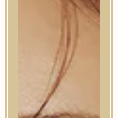
Termékek
Termékek
Trendi
Bőrápolás
Bőrápolás
Arctisztító
Hámlasztó
Tonik, Tonerpárna, Arcpermet
Esszencia
Szérum, ampulla
Fátyolmaszk, maszk
Szemkörnyékápoló
Szemkörnyékápoló
Szempillaszérum
Arckrém, hidratáló krém
Fényvédelem
Éjszakai bőrápolás
Testápolás
Testápolás