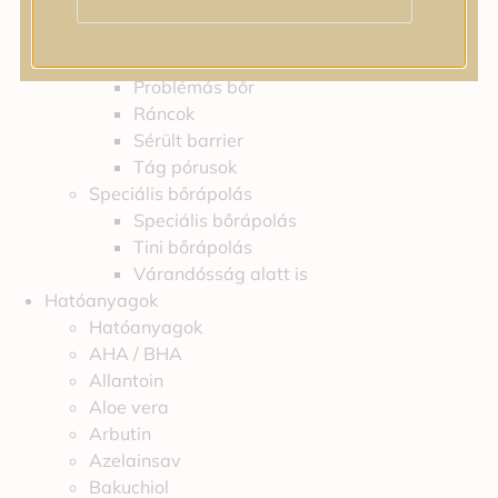
Feszességvesztés
Irritáció
Pigmentfoltok
Problémás bőr
Ráncok
Sérült barrier
Tág pórusok
Speciális bőrápolás
Speciális bőrápolás
Tini bőrápolás
Várandósság alatt is
Hatóanyagok
Hatóanyagok
AHA / BHA
Allantoin
Aloe vera
Arbutin
Azelainsav
Bakuchiol