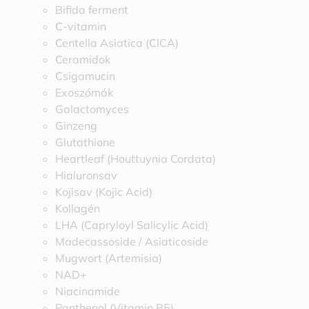
Bifida ferment
C-vitamin
Centella Asiatica (CICA)
Ceramidok
Csigamucin
Exoszómák
Galactomyces
Ginzeng
Glutathione
Heartleaf (Houttuynia Cordata)
Hialuronsav
Kojisav (Kojic Acid)
Kollagén
LHA (Capryloyl Salicylic Acid)
Madecassoside / Asiaticoside
Mugwort (Artemisia)
NAD+
Niacinamide
Panthenol (Vitamin B5)