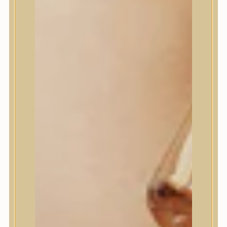
House of Dohwa
House of Hur
I Dew Care
I’m From
id PLACOSMETICS
ilso
Isntree
iUNIK
Javin de Seoul
JULYME
Jumiso
K-SECRET
Kaine
KLAVUU
La’dor
LalaRecipe
Ma:nyo Factory
Máry & May