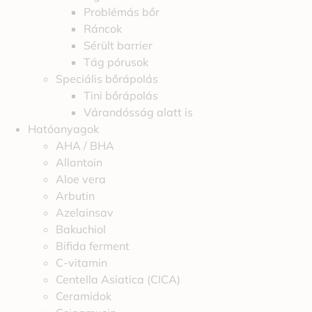
Problémás bőr
Ráncok
Sérült barrier
Tág pórusok
Speciális bőrápolás
Tini bőrápolás
Várandósság alatt is
Hatóanyagok
AHA / BHA
Allantoin
Aloe vera
Arbutin
Azelainsav
Bakuchiol
Bifida ferment
C-vitamin
Centella Asiatica (CICA)
Ceramidok