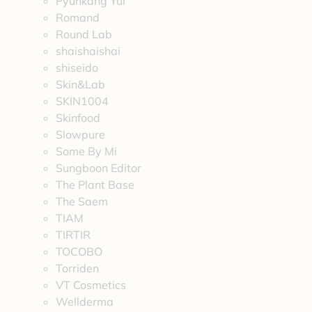
Pyunkang Yul
Romand
Round Lab
shaishaishai
shiseido
Skin&Lab
SKIN1004
Skinfood
Slowpure
Some By Mi
Sungboon Editor
The Plant Base
The Saem
TIAM
TIRTIR
TOCOBO
Torriden
VT Cosmetics
Wellderma