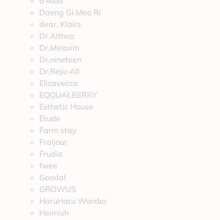
d’Alba
Daeng Gi Meo Ri
dear, Klairs
Dr.Althea
Dr.Melaxin
Dr.nineteen
Dr.Reju-All
Elizavecca
EQQUALBERRY
Esthetic House
Etude
Farm stay
Fraijour
Frudia
fwee
Goodal
GROWUS
HaruHaru Wonder
Heimish