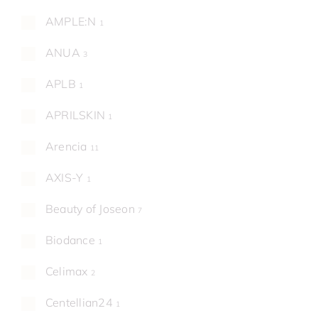
AMPLE:N
1
ANUA
3
APLB
1
APRILSKIN
1
Arencia
11
AXIS-Y
1
Beauty of Joseon
7
Biodance
1
Celimax
2
Centellian24
1