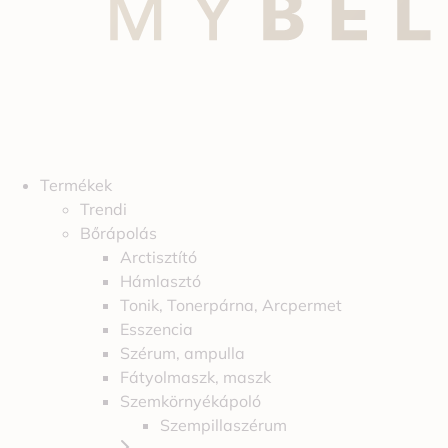
Termékek
Trendi
Bőrápolás
Arctisztító
Hámlasztó
Tonik, Tonerpárna, Arcpermet
Esszencia
Szérum, ampulla
Fátyolmaszk, maszk
Szemkörnyékápoló
Szempillaszérum