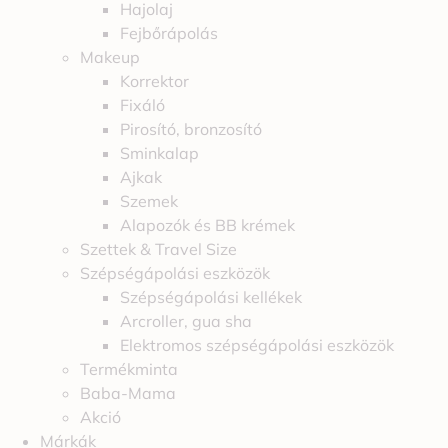
Hajolaj
Fejbőrápolás
Makeup
Korrektor
Fixáló
Pirosító, bronzosító
Sminkalap
Ajkak
Szemek
Alapozók és BB krémek
Szettek & Travel Size
Szépségápolási eszközök
Szépségápolási kellékek
Arcroller, gua sha
Elektromos szépségápolási eszközök
Termékminta
Baba-Mama
Akció
Márkák