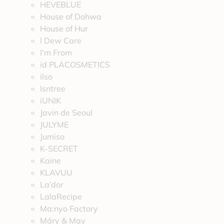
HEVEBLUE
House of Dohwa
House of Hur
I Dew Care
I’m From
id PLACOSMETICS
ilso
Isntree
iUNIK
Javin de Seoul
JULYME
Jumiso
K-SECRET
Kaine
KLAVUU
La’dor
LalaRecipe
Ma:nyo Factory
Máry & May