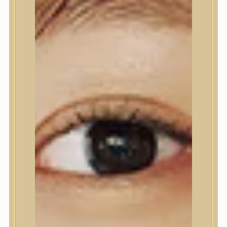
Nyak- és dekoltázs
Ajakápolás
Testápolás
Testápolás
Tusfürdő
Testradír és hámlasztó
Kézápolás
Lábápolás
Hajápolás
Hajápolás
Hajápoló eszközök
Sampon
Hajpakolás / Kondícionáló
Hajápoló ampulla
Hajápoló esszencia
Hajolaj
Fejbőrápolás
Makeup
Makeup