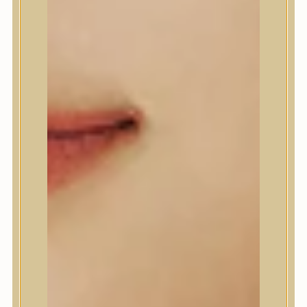
A’Pieu
Abib
AMPLE:N
Anlan
ANUA
APLB
APRILSKIN
Arencia
Aromatica
AXIS-Y
Beauty of Joseon
Biodance
By Wishtrend
Celimax
Centellian24
CLIO
Colorkey
Cosrx
d’Alba