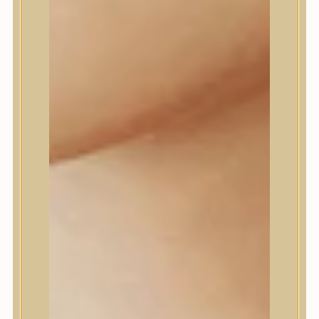
Daeng Gi Meo Ri
dear, Klairs
Dr.Althea
Dr.Melaxin
Dr.nineteen
Dr.Reju-All
Elizavecca
EQQUALBERRY
Esthetic House
Etude
Farm stay
Fraijour
Frudia
fwee
Goodal
GROWUS
HaruHaru Wonder
Heimish
HEVEBLUE