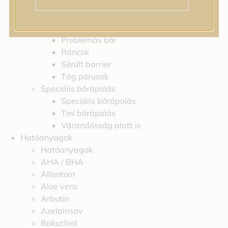
Feszességvesztés
Irritáció
Pigmentfoltok
Problémás bőr
Ráncok
Sérült barrier
Tág pórusok
Speciális bőrápolás
Speciális bőrápolás
Tini bőrápolás
Várandósság alatt is
Hatóanyagok
Hatóanyagok
AHA / BHA
Allantoin
Aloe vera
Arbutin
Azelainsav
Bakuchiol