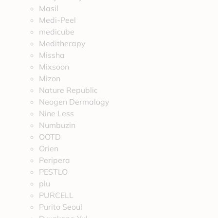
Masil
Medi-Peel
medicube
Meditherapy
Missha
Mixsoon
Mizon
Nature Republic
Neogen Dermalogy
Nine Less
Numbuzin
OOTD
Orien
Peripera
PESTLO
plu
PURCELL
Purito Seoul