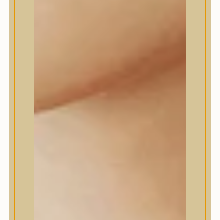
Daeng Gi Meo Ri
dear, Klairs
Dr.Althea
Dr.Melaxin
Dr.nineteen
Dr.Reju-All
Elizavecca
EQQUALBERRY
Esthetic House
Etude
Farm stay
Fraijour
Frudia
fwee
Goodal
GROWUS
HaruHaru Wonder
Heimish
HEVEBLUE