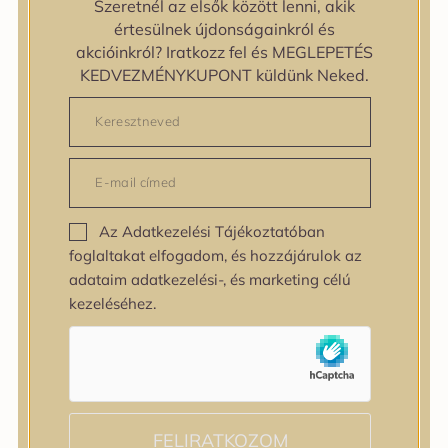
Szeretnél az elsők között lenni, akik
zipiderm
értesülnek újdonságainkról és
Bőrállapot
akcióinkról? Iratkozz fel és MEGLEPETÉS
Bőrállapot
KEDVEZMÉNYKUPONT küldünk Neked.
Bőrtípus
Bőrtípus
Kombinált
Normál
Száraz
Zsíros
Az Adatkezelési Tájékoztatóban
Bőrprobléma
foglaltakat elfogadom, és hozzájárulok az
Bőrprobléma
adataim adatkezelési-, és marketing célú
Bőrpír
kezeléséhez.
Dehidratált bőr
Egyenetlen bőrtextúra
Egyenetlen tónus
Érett bőr
Érzékeny bőr
Fakóság
FELIRATKOZOM