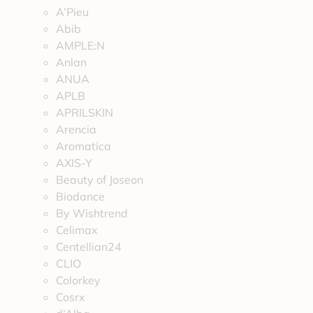
A’Pieu
Abib
AMPLE:N
Anlan
ANUA
APLB
APRILSKIN
Arencia
Aromatica
AXIS-Y
Beauty of Joseon
Biodance
By Wishtrend
Celimax
Centellian24
CLIO
Colorkey
Cosrx