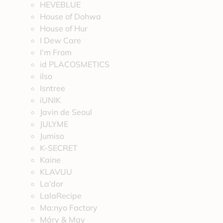
HEVEBLUE
House of Dohwa
House of Hur
I Dew Care
I’m From
id PLACOSMETICS
ilso
Isntree
iUNIK
Javin de Seoul
JULYME
Jumiso
K-SECRET
Kaine
KLAVUU
La’dor
LalaRecipe
Ma:nyo Factory
Máry & May