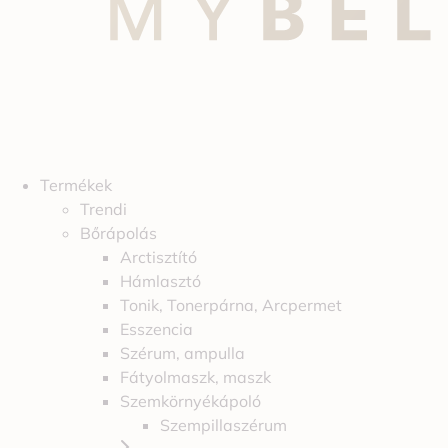
Termékek
Trendi
Bőrápolás
Arctisztító
Hámlasztó
Tonik, Tonerpárna, Arcpermet
Esszencia
Szérum, ampulla
Fátyolmaszk, maszk
Szemkörnyékápoló
Szempillaszérum