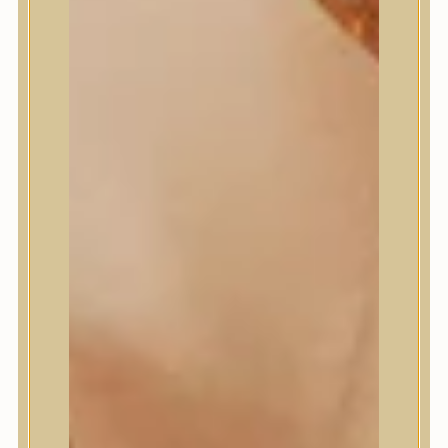
Masil
Medi-Peel
medicube
Meditherapy
Missha
Mixsoon
Mizon
Nature Republic
Neogen Dermalogy
Nine Less
Numbuzin
OOTD
Orien
Peripera
PESTLO
plu
PURCELL
Purito Seoul
Pyunkang Yul