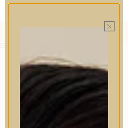
MAGYAR WEBÁRUHÁZ
MINDEN TERMÉK SAJÁT HAZAI RAKTÁRON
INGYENES SZÁLLÍTÁS 19.999 FT FELETT MAGYARORSZÁGRA
ÜLFÖLDRE IS SZÁLLÍTUNK - WE SHIP TO HR, IT, RO, SI
AJÁNDÉK TERMÉKMINTA MINDEN ARC-, TEST- VAGY
HAJÁPOLÓ KOZMETIKUM RENDELÉSHEZ
& SK