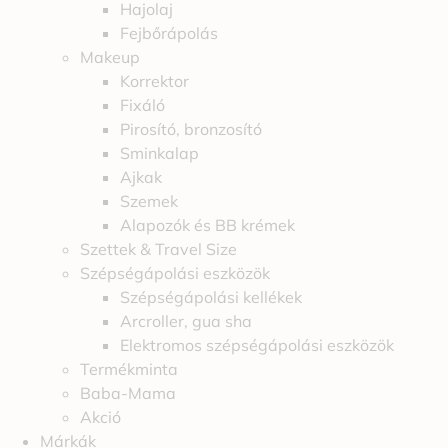
Hajolaj
Fejbőrápolás
Makeup
Korrektor
Fixáló
Pirosító, bronzosító
Sminkalap
Ajkak
Szemek
Alapozók és BB krémek
Szettek & Travel Size
Szépségápolási eszközök
Szépségápolási kellékek
Arcroller, gua sha
Elektromos szépségápolási eszközök
Termékminta
Baba-Mama
Akció
Márkák