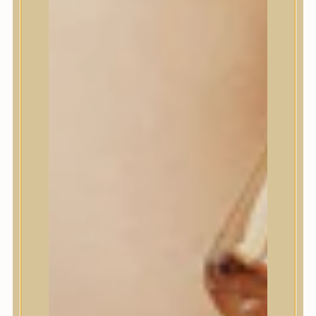
House of Dohwa
House of Hur
I Dew Care
I’m From
id PLACOSMETICS
ilso
Isntree
iUNIK
Javin de Seoul
JULYME
Jumiso
K-SECRET
Kaine
KLAVUU
La’dor
LalaRecipe
Ma:nyo Factory
Máry & May