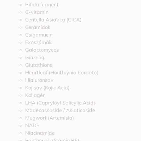
Bifida ferment
C-vitamin
Centella Asiatica (CICA)
Ceramidok
Csigamucin
Exoszómák
Galactomyces
Ginzeng
Glutathione
Heartleaf (Houttuynia Cordata)
Hialuronsav
Kojisav (Kojic Acid)
Kollagén
LHA (Capryloyl Salicylic Acid)
Madecassoside / Asiaticoside
Mugwort (Artemisia)
NAD+
Niacinamide
Panthenol (Vitamin B5)