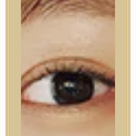
Nyak- és dekoltázs
Ajakápolás
Testápolás
Testápolás
Tusfürdő
Testradír és hámlasztó
Kézápolás
Lábápolás
Hajápolás
Hajápolás
Hajápoló eszközök
Sampon
Hajpakolás / Kondícionáló
Hajápoló ampulla
Hajápoló esszencia
Hajolaj
Fejbőrápolás
Makeup
Makeup