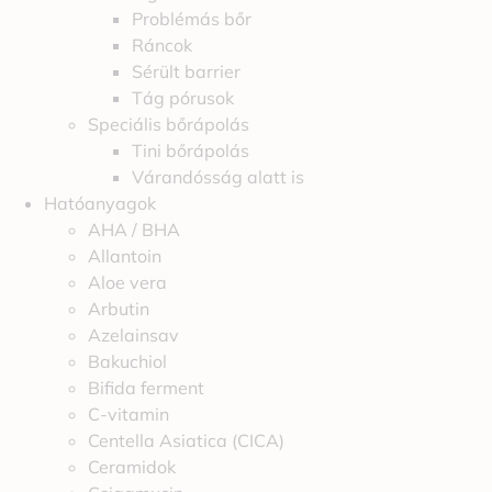
Problémás bőr
Ráncok
Sérült barrier
Tág pórusok
Speciális bőrápolás
Tini bőrápolás
Várandósság alatt is
Hatóanyagok
AHA / BHA
Allantoin
Aloe vera
Arbutin
Azelainsav
Bakuchiol
Bifida ferment
C-vitamin
Centella Asiatica (CICA)
Ceramidok