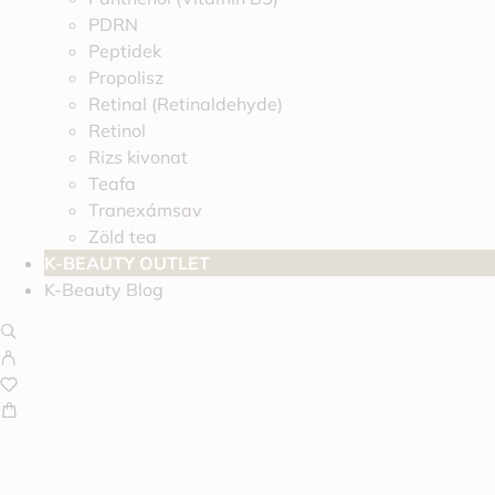
PDRN
Peptidek
Propolisz
Retinal (Retinaldehyde)
Retinol
Rizs kivonat
Teafa
Tranexámsav
Zöld tea
K-BEAUTY OUTLET
K-Beauty Blog