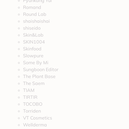
Pyunkang Yul
Romand
Round Lab
shaishaishai
shiseido
Skin&Lab
SKIN1004
Skinfood
Slowpure
Some By Mi
Sungboon Editor
The Plant Base
The Saem
TIAM
TIRTIR
TOCOBO
Torriden
VT Cosmetics
Wellderma