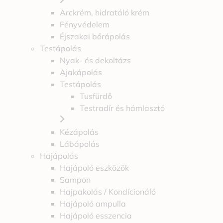
Arckrém, hidratáló krém
Fényvédelem
Éjszakai bőrápolás
Testápolás
Nyak- és dekoltázs
Ajakápolás
Testápolás
Tusfürdő
Testradír és hámlasztó
Kézápolás
Lábápolás
Hajápolás
Hajápoló eszközök
Sampon
Hajpakolás / Kondícionáló
Hajápoló ampulla
Hajápoló esszencia