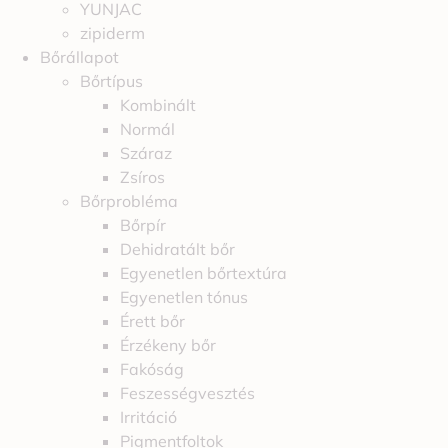
YUNJAC
zipiderm
Bőrállapot
Bőrtípus
Kombinált
Normál
Száraz
Zsíros
Bőrprobléma
Bőrpír
Dehidratált bőr
Egyenetlen bőrtextúra
Egyenetlen tónus
Érett bőr
Érzékeny bőr
Fakóság
Feszességvesztés
Irritáció
Pigmentfoltok