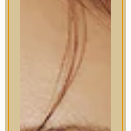
Termékek
Termékek
Trendi
Bőrápolás
Bőrápolás
Arctisztító
Hámlasztó
Tonik, Tonerpárna, Arcpermet
Esszencia
Szérum, ampulla
Fátyolmaszk, maszk
Szemkörnyékápoló
Szemkörnyékápoló
Szempillaszérum
Arckrém, hidratáló krém
Fényvédelem
Éjszakai bőrápolás
Testápolás
Testápolás