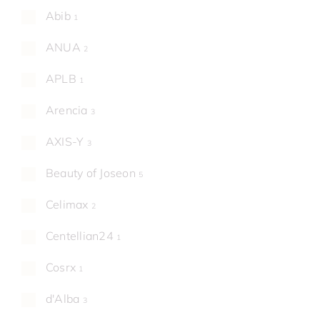
Abib
1
ANUA
2
APLB
1
Arencia
3
AXIS-Y
3
Beauty of Joseon
5
Celimax
2
Centellian24
1
Cosrx
1
d'Alba
3