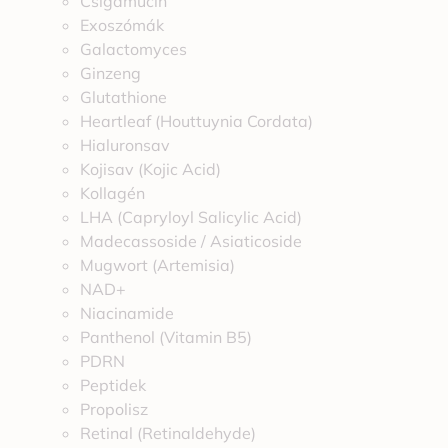
Csigamucin
Exoszómák
Galactomyces
Ginzeng
Glutathione
Heartleaf (Houttuynia Cordata)
Hialuronsav
Kojisav (Kojic Acid)
Kollagén
LHA (Capryloyl Salicylic Acid)
Madecassoside / Asiaticoside
Mugwort (Artemisia)
NAD+
Niacinamide
Panthenol (Vitamin B5)
PDRN
Peptidek
Propolisz
Retinal (Retinaldehyde)