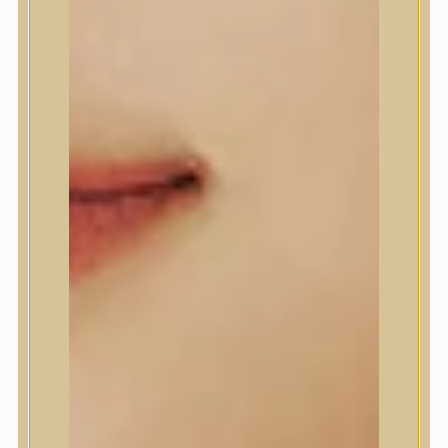
A’Pieu
Abib
AMPLE:N
Anlan
ANUA
APLB
APRILSKIN
Arencia
Aromatica
AXIS-Y
Beauty of Joseon
Biodance
By Wishtrend
Celimax
Centellian24
CLIO
Colorkey
Cosrx
d’Alba