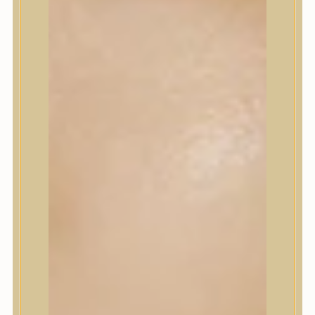
Korrektor
Fixáló
Pirosító, bronzosító
Sminkalap
Ajkak
Szemek
Alapozók és BB krémek
Szettek & Travel Size
Szépségápolási eszközök
Szépségápolási eszközök
Szépségápolási kellékek
Arcroller, gua sha
Elektromos szépségápolási eszközök
Termékminta
Baba-Mama
Akció
Márkák
Márkák