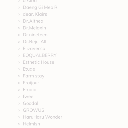
d’Alba
Daeng Gi Meo Ri
dear, Klairs
Dr.Althea
Dr.Melaxin
Dr.nineteen
Dr.Reju-All
Elizavecca
EQQUALBERRY
Esthetic House
Etude
Farm stay
Fraijour
Frudia
fwee
Goodal
GROWUS
HaruHaru Wonder
Heimish