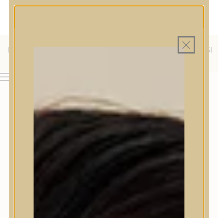
MAGYAR WEBÁRUHÁZ
MINDEN TERMÉK SAJÁT HAZAI RAKTÁRON
INGYENES SZÁLLÍTÁS 19.999 FT FELETT MAGYARORSZÁGRA
KÜLFÖLDRE IS SZÁLLÍTUNK - WE SHIP TO HR, IT, RO, SI
& SK