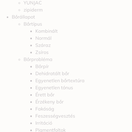
YUNJAC
zipiderm
Bőrállapot
Bőrtípus
Kombinált
Normál
Száraz
Zsíros
Bőrprobléma
Bőrpír
Dehidratált bőr
Egyenetlen bőrtextúra
Egyenetlen tónus
Érett bőr
Érzékeny bőr
Fakóság
Feszességvesztés
Irritáció
Pigmentfoltok