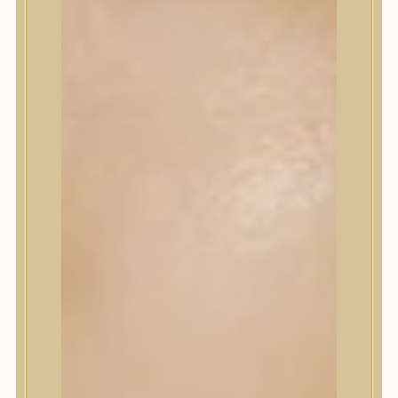
Korrektor
Fixáló
Pirosító, bronzosító
Sminkalap
Ajkak
Szemek
Alapozók és BB krémek
Szettek & Travel Size
Szépségápolási eszközök
Szépségápolási eszközök
Szépségápolási kellékek
Arcroller, gua sha
Elektromos szépségápolási eszközök
Termékminta
Baba-Mama
Akció
Márkák
Márkák