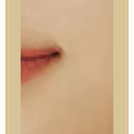
A’Pieu
Abib
AMPLE:N
Anlan
ANUA
APLB
APRILSKIN
Arencia
Aromatica
AXIS-Y
Beauty of Joseon
Biodance
By Wishtrend
Celimax
Centellian24
CLIO
Colorkey
Cosrx
d’Alba