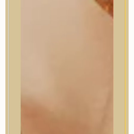
Masil
Medi-Peel
medicube
Meditherapy
Missha
Mixsoon
Mizon
Nature Republic
Neogen Dermalogy
Nine Less
Numbuzin
OOTD
Orien
Peripera
PESTLO
plu
PURCELL
Purito Seoul
Pyunkang Yul