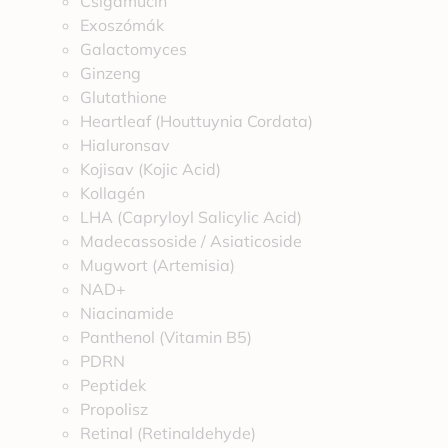
Csigamucin
Exoszómák
Galactomyces
Ginzeng
Glutathione
Heartleaf (Houttuynia Cordata)
Hialuronsav
Kojisav (Kojic Acid)
Kollagén
LHA (Capryloyl Salicylic Acid)
Madecassoside / Asiaticoside
Mugwort (Artemisia)
NAD+
Niacinamide
Panthenol (Vitamin B5)
PDRN
Peptidek
Propolisz
Retinal (Retinaldehyde)