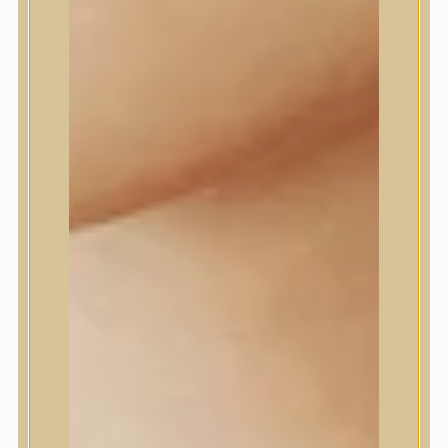
Daeng Gi Meo Ri
dear, Klairs
Dr.Althea
Dr.Melaxin
Dr.nineteen
Dr.Reju-All
Elizavecca
EQQUALBERRY
Esthetic House
Etude
Farm stay
Fraijour
Frudia
fwee
Goodal
GROWUS
HaruHaru Wonder
Heimish
HEVEBLUE