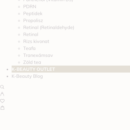
PDRN
Peptidek
Propolisz
Retinal (Retinaldehyde)
Retinol
Rizs kivonat
Teafa
Tranexámsav
Zöld tea
K-BEAUTY OUTLET
K-Beauty Blog