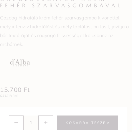
FEHÉR SZARVASGOMBÁVAL
Gazdag hidratáló krém fehér szarvasgomba kivonattal,
mely intenzív hidratálást és mély táplálást biztosít, javítja a
bőr textúráját és ragyogó frissességet kölcsönöz az
arcbőrnek.
15.700
Ft
(261,7 Ft / ml)
KOSÁRBA TESZEM