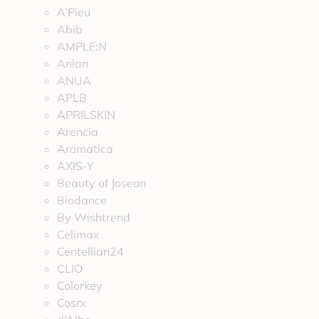
A’Pieu
Abib
AMPLE:N
Anlan
ANUA
APLB
APRILSKIN
Arencia
Aromatica
AXIS-Y
Beauty of Joseon
Biodance
By Wishtrend
Celimax
Centellian24
CLIO
Colorkey
Cosrx