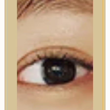
Nyak- és dekoltázs
Ajakápolás
Testápolás
Testápolás
Tusfürdő
Testradír és hámlasztó
Kézápolás
Lábápolás
Hajápolás
Hajápolás
Hajápoló eszközök
Sampon
Hajpakolás / Kondícionáló
Hajápoló ampulla
Hajápoló esszencia
Hajolaj
Fejbőrápolás
Makeup
Makeup