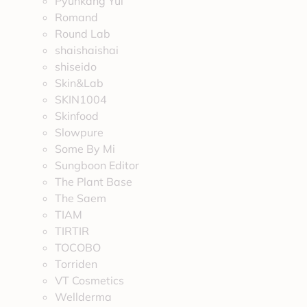
Pyunkang Yul
Romand
Round Lab
shaishaishai
shiseido
Skin&Lab
SKIN1004
Skinfood
Slowpure
Some By Mi
Sungboon Editor
The Plant Base
The Saem
TIAM
TIRTIR
TOCOBO
Torriden
VT Cosmetics
Wellderma