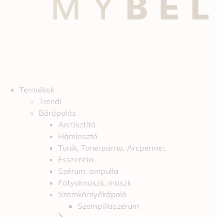
Termékek
Trendi
Bőrápolás
Arctisztító
Hámlasztó
Tonik, Tonerpárna, Arcpermet
Esszencia
Szérum, ampulla
Fátyolmaszk, maszk
Szemkörnyékápoló
Szempillaszérum