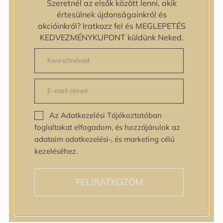
Szeretnél az elsők között lenni, akik
zipiderm
értesülnek újdonságainkról és
Bőrállapot
akcióinkról? Iratkozz fel és MEGLEPETÉS
Bőrállapot
KEDVEZMÉNYKUPONT küldünk Neked.
Bőrtípus
Bőrtípus
Kombinált
Normál
Száraz
Zsíros
Az Adatkezelési Tájékoztatóban
Bőrprobléma
foglaltakat elfogadom, és hozzájárulok az
Bőrprobléma
adataim adatkezelési-, és marketing célú
Bőrpír
kezeléséhez.
Dehidratált bőr
Egyenetlen bőrtextúra
Egyenetlen tónus
FELIRATKOZOM
Érett bőr
Érzékeny bőr
Fakóság