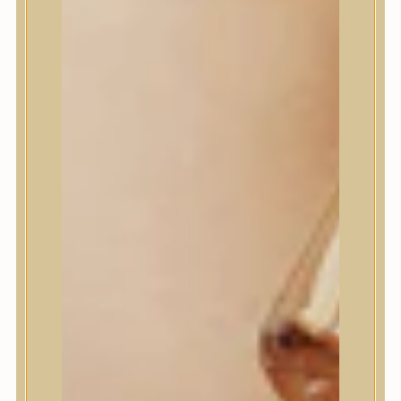
House of Dohwa
House of Hur
I Dew Care
I’m From
id PLACOSMETICS
ilso
Isntree
iUNIK
Javin de Seoul
JULYME
Jumiso
K-SECRET
Kaine
KLAVUU
La’dor
LalaRecipe
Ma:nyo Factory
Máry & May