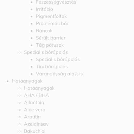
Feszességvesztés
Irritáció
Pigmentfoltok
Problémás bőr
Ráncok
Sérült barrier
Tág pórusok
Speciális bőrápolás
Speciális bőrápolás
Tini bőrápolás
Várandósság alatt is
Hatóanyagok
Hatóanyagok
AHA / BHA
Allantoin
Aloe vera
Arbutin
Azelainsav
Bakuchiol