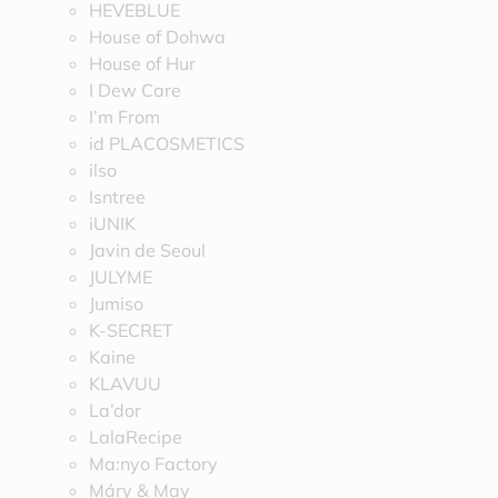
HEVEBLUE
House of Dohwa
House of Hur
I Dew Care
I’m From
id PLACOSMETICS
ilso
Isntree
iUNIK
Javin de Seoul
JULYME
Jumiso
K-SECRET
Kaine
KLAVUU
La’dor
LalaRecipe
Ma:nyo Factory
Máry & May