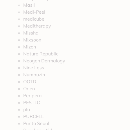
Masil
Medi-Peel
medicube
Meditherapy
Missha
Mixsoon
Mizon
Nature Republic
Neogen Dermalogy
Nine Less
Numbuzin
OOTD
Orien
Peripera
PESTLO
plu
PURCELL
Purito Seoul