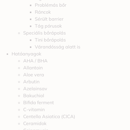
Problémás bőr
Ráncok
Sérült barrier
Tág pórusok
Speciális bőrápolás
Tini bőrápolás
Várandósság alatt is
Hatóanyagok
AHA / BHA
Allantoin
Aloe vera
Arbutin
Azelainsav
Bakuchiol
Bifida ferment
C-vitamin
Centella Asiatica (CICA)
Ceramidok