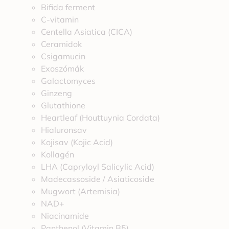
Bifida ferment
C-vitamin
Centella Asiatica (CICA)
Ceramidok
Csigamucin
Exoszómák
Galactomyces
Ginzeng
Glutathione
Heartleaf (Houttuynia Cordata)
Hialuronsav
Kojisav (Kojic Acid)
Kollagén
LHA (Capryloyl Salicylic Acid)
Madecassoside / Asiaticoside
Mugwort (Artemisia)
NAD+
Niacinamide
Panthenol (Vitamin B5)