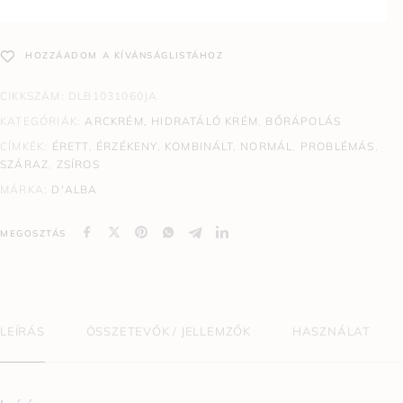
HOZZÁADOM A KÍVÁNSÁGLISTÁHOZ
CIKKSZÁM:
DLB1031060JA
KATEGÓRIÁK:
ARCKRÉM, HIDRATÁLÓ KRÉM
,
BŐRÁPOLÁS
CÍMKÉK:
ÉRETT
,
ÉRZÉKENY
,
KOMBINÁLT
,
NORMÁL
,
PROBLÉMÁS
,
SZÁRAZ
,
ZSÍROS
MÁRKA:
D'ALBA
MEGOSZTÁS
LEÍRÁS
ÖSSZETEVŐK / JELLEMZŐK
HASZNÁLAT