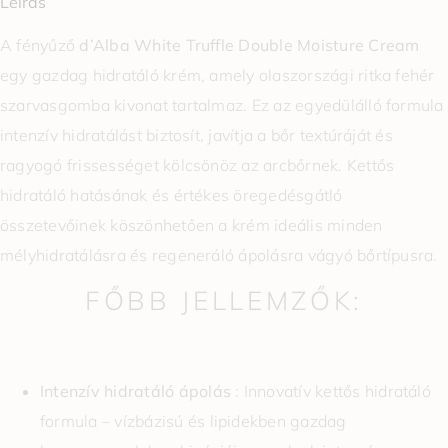
Leírás
A fényűző
d’Alba White Truffle Double Moisture Cream
egy gazdag hidratáló krém, amely olaszországi ritka fehér
szarvasgomba kivonat tartalmaz. Ez az egyedülálló formula
intenzív hidratálást biztosít, javítja a bőr textúráját és
ragyogó frissességet kölcsönöz az arcbőrnek. Kettős
hidratáló hatásának és értékes öregedésgátló
összetevőinek köszönhetően a krém ideális minden
mélyhidratálásra és regeneráló ápolásra vágyó bőrtípusra.
FŐBB JELLEMZŐK:
Intenzív hidratáló ápolás
: Innovatív kettős hidratáló
formula – vízbázisú és lipidekben gazdag