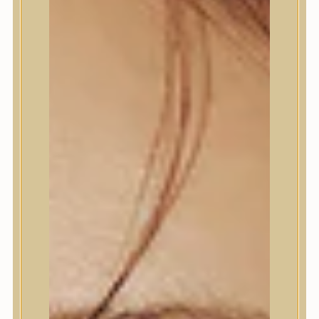
Termékek
Termékek
Trendi
Bőrápolás
Bőrápolás
Arctisztító
Hámlasztó
Tonik, Tonerpárna, Arcpermet
Esszencia
Szérum, ampulla
Fátyolmaszk, maszk
Szemkörnyékápoló
Szemkörnyékápoló
Szempillaszérum
Arckrém, hidratáló krém
Fényvédelem
Éjszakai bőrápolás
Testápolás
Testápolás