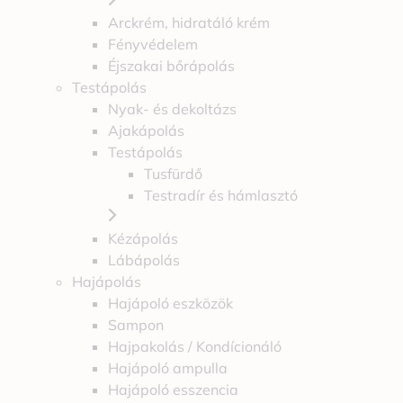
Arckrém, hidratáló krém
Fényvédelem
Éjszakai bőrápolás
Testápolás
Nyak- és dekoltázs
Ajakápolás
Testápolás
Tusfürdő
Testradír és hámlasztó
Kézápolás
Lábápolás
Hajápolás
Hajápoló eszközök
Sampon
Hajpakolás / Kondícionáló
Hajápoló ampulla
Hajápoló esszencia