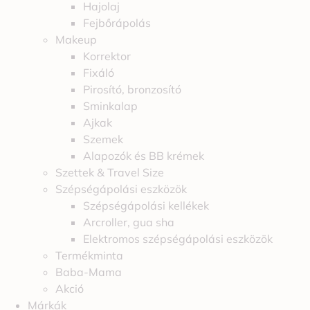
Hajolaj
Fejbőrápolás
Makeup
Korrektor
Fixáló
Pirosító, bronzosító
Sminkalap
Ajkak
Szemek
Alapozók és BB krémek
Szettek & Travel Size
Szépségápolási eszközök
Szépségápolási kellékek
Arcroller, gua sha
Elektromos szépségápolási eszközök
Termékminta
Baba-Mama
Akció
Márkák