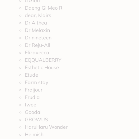
d’Alba
Daeng Gi Meo Ri
dear, Klairs
Dr.Althea
Dr.Melaxin
Dr.nineteen
Dr.Reju-All
Elizavecca
EQQUALBERRY
Esthetic House
Etude
Farm stay
Fraijour
Frudia
fwee
Goodal
GROWUS
HaruHaru Wonder
Heimish