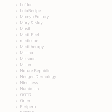
La’dor
LalaRecipe
Ma:nyo Factory
Máry & May
Masil
Medi-Peel
medicube
Meditherapy
Missha
Mixsoon
Mizon
Nature Republic
Neogen Dermalogy
Nine Less
Numbuzin
OOTD
Orien
Peripera