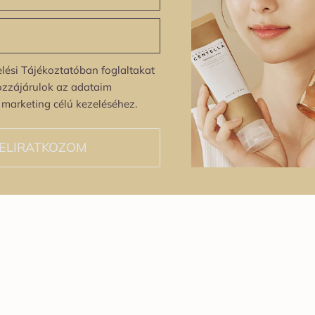
lési Tájékoztatóban foglaltakat
ozzájárulok az adataim
s marketing célú kezeléséhez.
ELIRATKOZOM