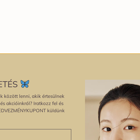
ETÉS
k között lenni, akik értesülnek
s akcióinkról? Iratkozz fel és
EDVEZMÉNYKUPONT küldünk