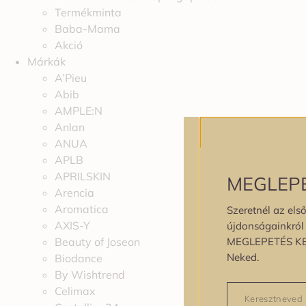
Termékminta
Baba-Mama
Akció
Márkák
A’Pieu
Abib
AMPLE:N
Anlan
ANUA
APLB
APRILSKIN
MEGLEP
Arencia
Aromatica
Szeretnél az első
AXIS-Y
újdonságainkról é
MEGLEPETÉS K
Beauty of Joseon
Neked.
Biodance
By Wishtrend
Celimax