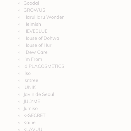
Goodal
GROWUS
HaruHaru Wonder
Heimish
HEVEBLUE
House of Dohwa
House of Hur
I Dew Care
I’m From
id PLACOSMETICS
ilso
Isntree
iUNIK
Javin de Seoul
JULYME
Jumiso
K-SECRET
Kaine
KLAVUU