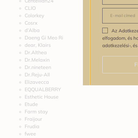
Centellian24
CLIO
Colorkey
Cosrx
d’Alba
Az Adatkeze
Daeng Gi Meo Ri
elfogadom, és h
dear, Klairs
adatkezelési-, é
Dr.Althea
Dr.Melaxin
F
Dr.nineteen
Dr.Reju-All
Elizavecca
EQQUALBERRY
Esthetic House
Etude
Farm stay
Fraijour
Frudia
fwee