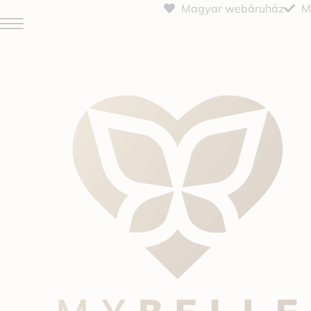
Magyar webáruház
M