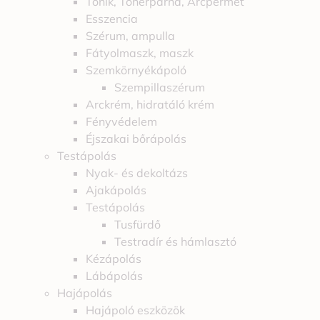
Tonik, Tonerpárna, Arcpermet
Esszencia
Szérum, ampulla
Fátyolmaszk, maszk
Szemkörnyékápoló
Szempillaszérum
Arckrém, hidratáló krém
Fényvédelem
Éjszakai bőrápolás
Testápolás
Nyak- és dekoltázs
Ajakápolás
Testápolás
Tusfürdő
Testradír és hámlasztó
Kézápolás
Lábápolás
Hajápolás
Hajápoló eszközök