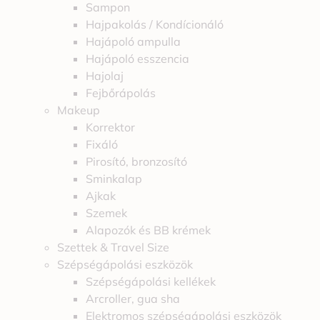
Sampon
Hajpakolás / Kondícionáló
Hajápoló ampulla
Hajápoló esszencia
Hajolaj
Fejbőrápolás
Makeup
Korrektor
Fixáló
Pirosító, bronzosító
Sminkalap
Ajkak
Szemek
Alapozók és BB krémek
Szettek & Travel Size
Szépségápolási eszközök
Szépségápolási kellékek
Arcroller, gua sha
Elektromos szépségápolási eszközök