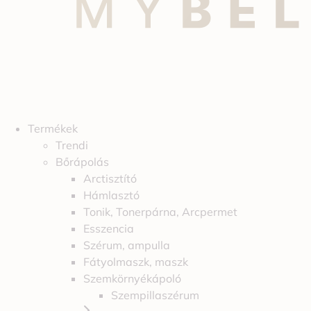
Termékek
Trendi
Bőrápolás
Arctisztító
Hámlasztó
Tonik, Tonerpárna, Arcpermet
Esszencia
Szérum, ampulla
Fátyolmaszk, maszk
Szemkörnyékápoló
Szempillaszérum