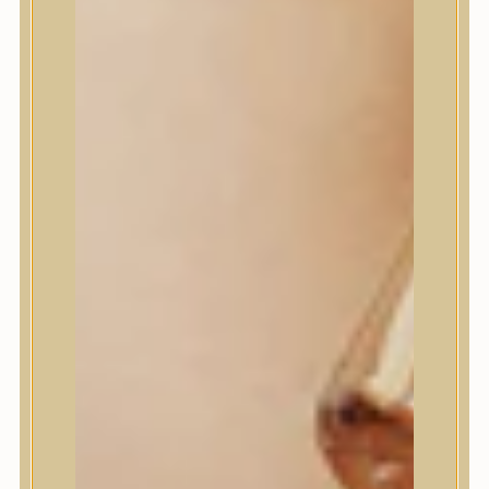
House of Dohwa
House of Hur
I Dew Care
I’m From
id PLACOSMETICS
ilso
Isntree
iUNIK
Javin de Seoul
JULYME
Jumiso
K-SECRET
Kaine
KLAVUU
La’dor
LalaRecipe
Ma:nyo Factory
Máry & May