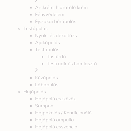
Arckrém, hidratáló krém
Fényvédelem
Éjszakai bőrápolás
Testápolás
Nyak- és dekoltázs
Ajakápolás
Testápolás
Tusfürdő
Testradír és hámlasztó
Kézápolás
Lábápolás
Hajápolás
Hajápoló eszközök
Sampon
Hajpakolás / Kondícionáló
Hajápoló ampulla
Hajápoló esszencia