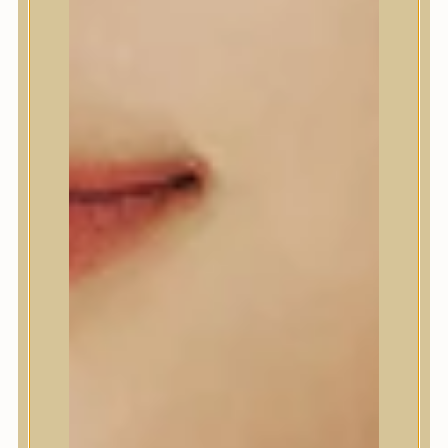
A’Pieu
Abib
AMPLE:N
Anlan
ANUA
APLB
APRILSKIN
Arencia
Aromatica
AXIS-Y
Beauty of Joseon
Biodance
By Wishtrend
Celimax
Centellian24
CLIO
Colorkey
Cosrx
d’Alba