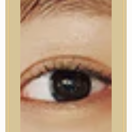
Nyak- és dekoltázs
Ajakápolás
Testápolás
Testápolás
Tusfürdő
Testradír és hámlasztó
Kézápolás
Lábápolás
Hajápolás
Hajápolás
Hajápoló eszközök
Sampon
Hajpakolás / Kondícionáló
Hajápoló ampulla
Hajápoló esszencia
Hajolaj
Fejbőrápolás
Makeup
Makeup