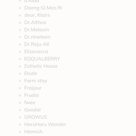
d’Alba
Daeng Gi Meo Ri
dear, Klairs
Dr.Althea
Dr.Melaxin
Dr.nineteen
Dr.Reju-All
Elizavecca
EQQUALBERRY
Esthetic House
Etude
Farm stay
Fraijour
Frudia
fwee
Goodal
GROWUS
HaruHaru Wonder
Heimish