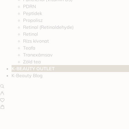
PDRN
Peptidek
Propolisz
Retinal (Retinaldehyde)
Retinol
Rizs kivonat
Teafa
Tranexámsav
Zöld tea
K-BEAUTY OUTLET
K-Beauty Blog