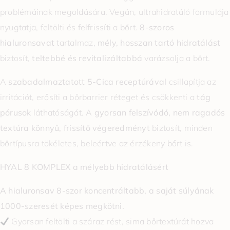
problémáinak megoldására. Vegán, ultrahidratáló formulája
nyugtatja, feltölti és felfrissíti a bőrt.
8-szoros
hialuronsavat
tartalmaz,
mély, hosszan tartó hidratálást
biztosít,
teltebbé és revitalizáltabbá
varázsolja a bőrt.
A
szabadalmaztatott 5-Cica receptúrával
csillapítja az
irritációt, erősíti a bőrbarrier réteget és csökkenti a
tág
pórusok
láthatóságát. A
gyorsan felszívódó, nem ragadós
textúra
könnyű, frissítő végeredményt
biztosít, minden
bőrtípusra tökéletes, beleértve az érzékeny bőrt is.
HYAL 8 KOMPLEX a mélyebb hidratálásért
A hialuronsav 8-szor koncentráltabb, a saját súlyának
1000-szeresét képes megkötni.
Gyorsan feltölti a száraz rést, sima bőrtextúrát hozva