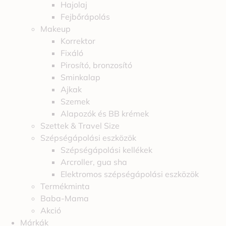
Hajolaj
Fejbőrápolás
Makeup
Korrektor
Fixáló
Pirosító, bronzosító
Sminkalap
Ajkak
Szemek
Alapozók és BB krémek
Szettek & Travel Size
Szépségápolási eszközök
Szépségápolási kellékek
Arcroller, gua sha
Elektromos szépségápolási eszközök
Termékminta
Baba-Mama
Akció
Márkák