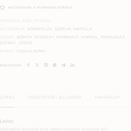
HOZZÁADOM A KÍVÁNSÁGLISTÁHOZ
CIKKSZÁM:
EQB1197050JA
KATEGÓRIÁK:
BŐRÁPOLÁS
,
SZÉRUM, AMPULLA
CÍMKÉK:
BŐRPÍR
,
ÉRZÉKENY
,
KOMBINÁLT
,
NORMÁL
,
PROBLÉMÁS
,
SZÁRAZ
,
ZSÍROS
MÁRKA:
EQQUALBERRY
MEGOSZTÁS
LEÍRÁS
ÖSSZETEVŐK / JELLEMZŐK
HASZNÁLAT
Leírás
Hidratáló ampulla tele nedvességgel a száraz bőr