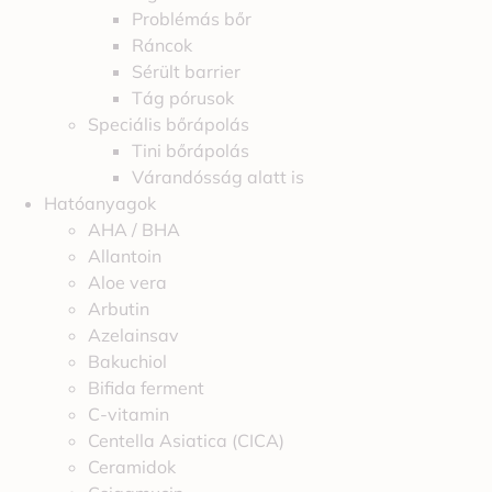
Problémás bőr
Ráncok
Sérült barrier
Tág pórusok
Speciális bőrápolás
Tini bőrápolás
Várandósság alatt is
Hatóanyagok
AHA / BHA
Allantoin
Aloe vera
Arbutin
Azelainsav
Bakuchiol
Bifida ferment
C-vitamin
Centella Asiatica (CICA)
Ceramidok