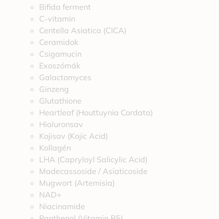
Bifida ferment
C-vitamin
Centella Asiatica (CICA)
Ceramidok
Csigamucin
Exoszómák
Galactomyces
Ginzeng
Glutathione
Heartleaf (Houttuynia Cordata)
Hialuronsav
Kojisav (Kojic Acid)
Kollagén
LHA (Capryloyl Salicylic Acid)
Madecassoside / Asiaticoside
Mugwort (Artemisia)
NAD+
Niacinamide
Panthenol (Vitamin B5)