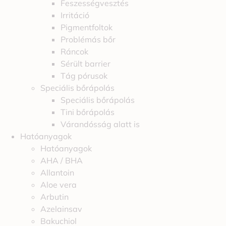
Feszességvesztés
Irritáció
Pigmentfoltok
Problémás bőr
Ráncok
Sérült barrier
Tág pórusok
Speciális bőrápolás
Speciális bőrápolás
Tini bőrápolás
Várandósság alatt is
Hatóanyagok
Hatóanyagok
AHA / BHA
Allantoin
Aloe vera
Arbutin
Azelainsav
Bakuchiol