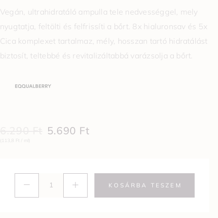
Vegán, ultrahidratáló ampulla tele nedvességgel, mely
nyugtatja, feltölti és felfrissíti a bőrt. 8x hialuronsav és 5x
Cica komplexet tartalmaz, mély, hosszan tartó hidratálást
biztosít, teltebbé és revitalizáltabbá varázsolja a bőrt.
6.290
Ft
5.690
Ft
(113,8 Ft / ml)
KOSÁRBA TESZEM