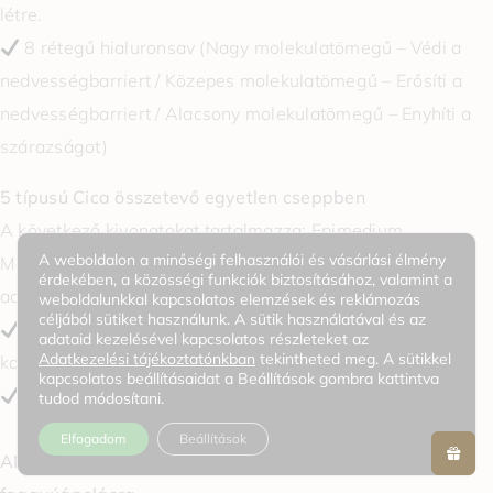
létre.
8 rétegű hialuronsav (Nagy molekulatömegű – Védi a
nedvességbarriert / Közepes molekulatömegű – Erősíti a
nedvességbarriert / Alacsony molekulatömegű – Enyhíti a
szárazságot)
5 típusú Cica összetevő egyetlen cseppben
A következő kivonatokat tartalmazza: Epimedium,
A weboldalon a minőségi felhasználói és vásárlási élmény
Madecassoside, Madecassic acid, Asiaticoside és Asiatic
érdekében, a közösségi funkciók biztosításához, valamint a
acid.
weboldalunkkal kapcsolatos elemzések és reklámozás
céljából sütiket használunk. A sütik használatával és az
Elősegíti a bőr gyors regenerálódását és a
adataid kezelésével kapcsolatos részleteket az
Adatkezelési tájékoztatónkban
tekintheted meg. A sütikkel
kollagéntermelést.
kapcsolatos beállításaidat a Beállítások gombra kattintva
Csökkenti a bőrirritációt és fokozza a rugalmasságot
tudod módosítani.
Elfogadom
Beállítások
ANTI SEBUM Szabadalmaztatott összetevők pórus- és