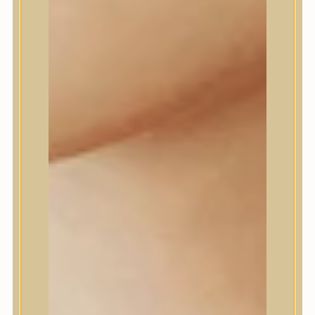
Daeng Gi Meo Ri
dear, Klairs
Dr.Althea
Dr.Melaxin
Dr.nineteen
Dr.Reju-All
Elizavecca
EQQUALBERRY
Esthetic House
Etude
Farm stay
Fraijour
Frudia
fwee
Goodal
GROWUS
HaruHaru Wonder
Heimish
HEVEBLUE