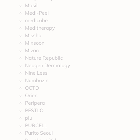
Masil
Medi-Peel
medicube
Meditherapy
Missha
Mixsoon
Mizon
Nature Republic
Neogen Dermalogy
Nine Less
Numbuzin
OOTD
Orien
Peripera
PESTLO
plu
PURCELL
Purito Seoul