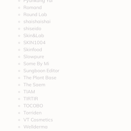
Pyunkang Yul
Romand
Round Lab
shaishaishai
shiseido
Skin&Lab
SKIN1004
Skinfood
Slowpure
Some By Mi
Sungboon Editor
The Plant Base
The Saem
TIAM
TIRTIR
TOCOBO
Torriden
VT Cosmetics
Wellderma