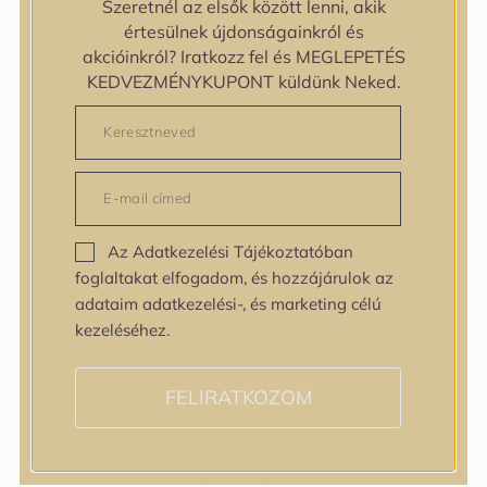
Szeretnél az elsők között lenni, akik
zipiderm
értesülnek újdonságainkról és
Bőrállapot
akcióinkról? Iratkozz fel és MEGLEPETÉS
Bőrállapot
KEDVEZMÉNYKUPONT küldünk Neked.
Bőrtípus
Bőrtípus
Kombinált
Normál
Száraz
Zsíros
Az Adatkezelési Tájékoztatóban
Bőrprobléma
foglaltakat elfogadom, és hozzájárulok az
Bőrprobléma
adataim adatkezelési-, és marketing célú
Bőrpír
kezeléséhez.
Dehidratált bőr
Egyenetlen bőrtextúra
Egyenetlen tónus
FELIRATKOZOM
Érett bőr
Érzékeny bőr
Fakóság