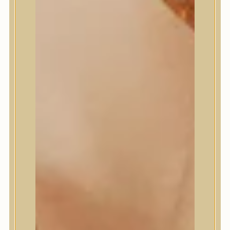
Masil
Medi-Peel
medicube
Meditherapy
Missha
Mixsoon
Mizon
Nature Republic
Neogen Dermalogy
Nine Less
Numbuzin
OOTD
Orien
Peripera
PESTLO
plu
PURCELL
Purito Seoul
Pyunkang Yul