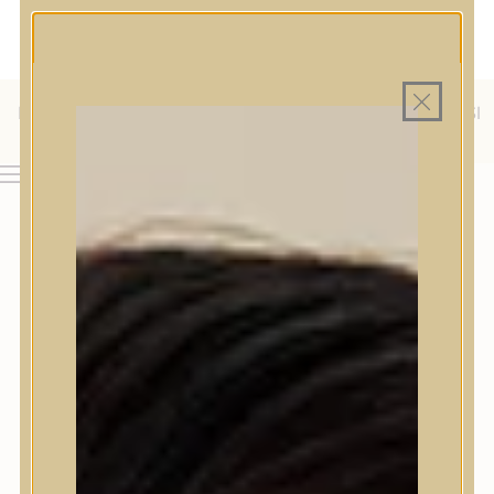
MAGYAR WEBÁRUHÁZ
MINDEN TERMÉK SAJÁT HAZAI RAKTÁRON
INGYENES SZÁLLÍTÁS 19.999 FT FELETT MAGYARORSZÁGRA
KÜLFÖLDRE IS SZÁLLÍTUNK - WE SHIP TO HR, IT, RO, SI
& SK