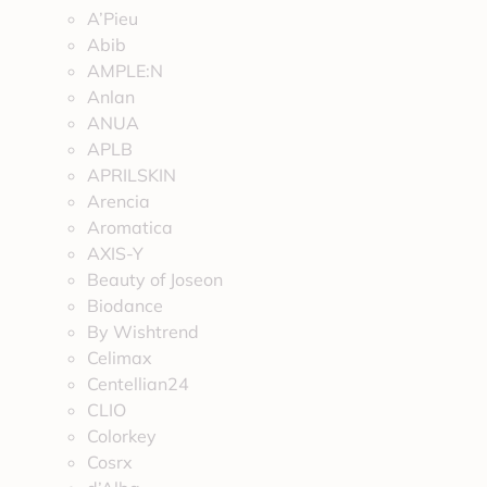
A’Pieu
Abib
AMPLE:N
Anlan
ANUA
APLB
APRILSKIN
Arencia
Aromatica
AXIS-Y
Beauty of Joseon
Biodance
By Wishtrend
Celimax
Centellian24
CLIO
Colorkey
Cosrx