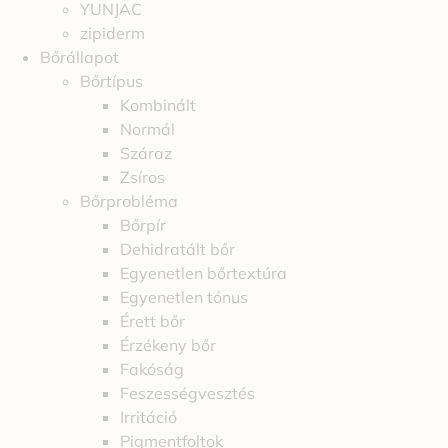
YUNJAC
zipiderm
Bőrállapot
Bőrtípus
Kombinált
Normál
Száraz
Zsíros
Bőrprobléma
Bőrpír
Dehidratált bőr
Egyenetlen bőrtextúra
Egyenetlen tónus
Érett bőr
Érzékeny bőr
Fakóság
Feszességvesztés
Irritáció
Pigmentfoltok