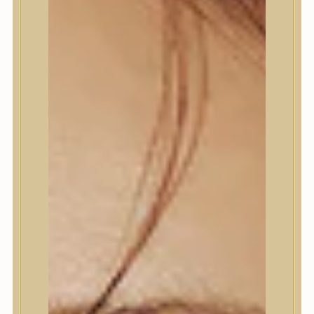
Termékek
Termékek
Trendi
Bőrápolás
Bőrápolás
Arctisztító
Hámlasztó
Tonik, Tonerpárna, Arcpermet
Esszencia
Szérum, ampulla
Fátyolmaszk, maszk
Szemkörnyékápoló
Szemkörnyékápoló
Szempillaszérum
Arckrém, hidratáló krém
Fényvédelem
Éjszakai bőrápolás
Testápolás
Testápolás