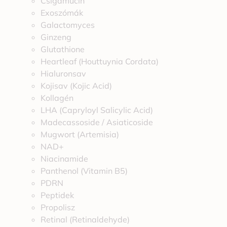
Csigamucin
Exoszómák
Galactomyces
Ginzeng
Glutathione
Heartleaf (Houttuynia Cordata)
Hialuronsav
Kojisav (Kojic Acid)
Kollagén
LHA (Capryloyl Salicylic Acid)
Madecassoside / Asiaticoside
Mugwort (Artemisia)
NAD+
Niacinamide
Panthenol (Vitamin B5)
PDRN
Peptidek
Propolisz
Retinal (Retinaldehyde)