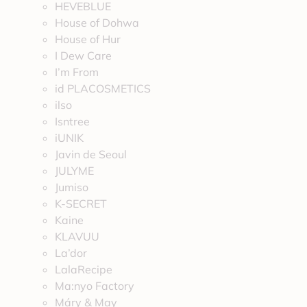
HEVEBLUE
House of Dohwa
House of Hur
I Dew Care
I’m From
id PLACOSMETICS
ilso
Isntree
iUNIK
Javin de Seoul
JULYME
Jumiso
K-SECRET
Kaine
KLAVUU
La’dor
LalaRecipe
Ma:nyo Factory
Máry & May