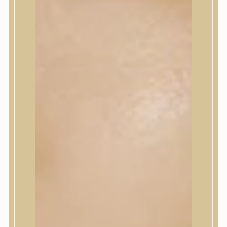
Korrektor
Fixáló
Pirosító, bronzosító
Sminkalap
Ajkak
Szemek
Alapozók és BB krémek
Szettek & Travel Size
Szépségápolási eszközök
Szépségápolási eszközök
Szépségápolási kellékek
Arcroller, gua sha
Elektromos szépségápolási eszközök
Termékminta
Baba-Mama
Akció
Márkák
Márkák