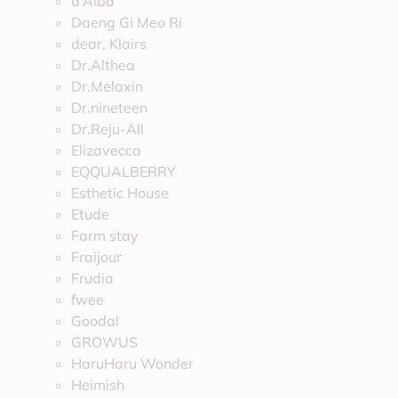
d’Alba
Daeng Gi Meo Ri
dear, Klairs
Dr.Althea
Dr.Melaxin
Dr.nineteen
Dr.Reju-All
Elizavecca
EQQUALBERRY
Esthetic House
Etude
Farm stay
Fraijour
Frudia
fwee
Goodal
GROWUS
HaruHaru Wonder
Heimish