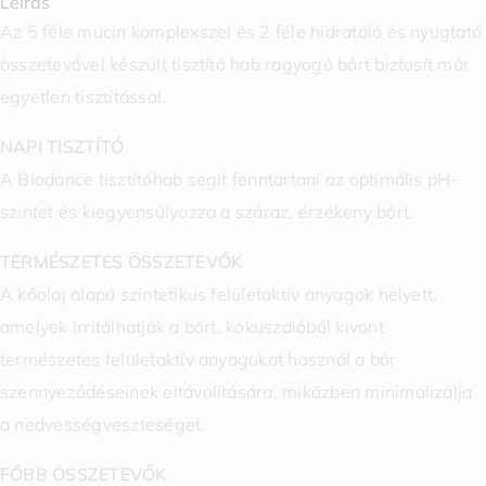
Leírás
Az 5 féle mucin komplexszel és 2 féle hidratáló és nyugtató
összetevővel készült tisztító hab ragyogó bőrt biztosít már
egyetlen tisztítással.
NAPI TISZTÍTÓ
A Biodance tisztítóhab segít fenntartani az optimális pH-
szintet és kiegyensúlyozza a száraz, érzékeny bőrt.
TERMÉSZETES ÖSSZETEVŐK
A kőolaj alapú szintetikus felületaktív anyagok helyett,
amelyek irritálhatják a bőrt, kókuszdióból kivont
természetes felületaktív anyagokat használ a bőr
szennyeződéseinek eltávolítására, miközben minimalizálja
a nedvességveszteséget.
FŐBB ÖSSZETEVŐK