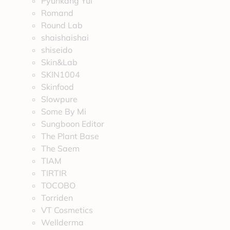
Pyunkang Yul
Romand
Round Lab
shaishaishai
shiseido
Skin&Lab
SKIN1004
Skinfood
Slowpure
Some By Mi
Sungboon Editor
The Plant Base
The Saem
TIAM
TIRTIR
TOCOBO
Torriden
VT Cosmetics
Wellderma