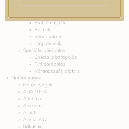
Feszességvesztés
Irritáció
Pigmentfoltok
Problémás bőr
Ráncok
Sérült barrier
Tág pórusok
Speciális bőrápolás
Speciális bőrápolás
Tini bőrápolás
Várandósság alatt is
Hatóanyagok
Hatóanyagok
AHA / BHA
Allantoin
Aloe vera
Arbutin
Azelainsav
Bakuchiol