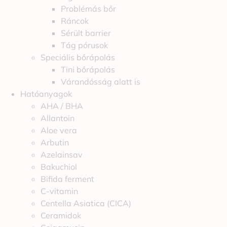
Problémás bőr
Ráncok
Sérült barrier
Tág pórusok
Speciális bőrápolás
Tini bőrápolás
Várandósság alatt is
Hatóanyagok
AHA / BHA
Allantoin
Aloe vera
Arbutin
Azelainsav
Bakuchiol
Bifida ferment
C-vitamin
Centella Asiatica (CICA)
Ceramidok