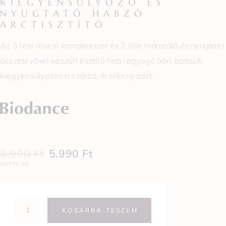
KIEGYENSÚLYOZÓ ÉS
NYUGTATÓ HABZÓ
ARCTISZTÍTÓ
Az 5 féle mucin komplexszel és 2 féle hidratáló és nyugtató
összetevővel készült tisztító hab ragyogó bőrt biztosít,
kiegyensúlyozza a száraz, érzékeny bőrt.
8.990
Ft
5.990
Ft
(49,9 Ft / ml)
KOSÁRBA TESZEM