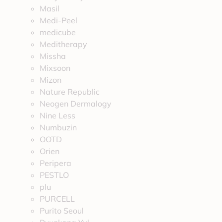
Masil
Medi-Peel
medicube
Meditherapy
Missha
Mixsoon
Mizon
Nature Republic
Neogen Dermalogy
Nine Less
Numbuzin
OOTD
Orien
Peripera
PESTLO
plu
PURCELL
Purito Seoul