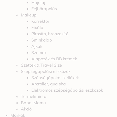
Hajolaj
Fejbőrápolás
Makeup
Korrektor
Fixáló
Pirosító, bronzosító
Sminkalap
Ajkak
Szemek
Alapozók és BB krémek
Szettek & Travel Size
Szépségápolási eszközök
Szépségápolási kellékek
Arcroller, gua sha
Elektromos szépségápolási eszközök
Termékminta
Baba-Mama
Akció
Márkák