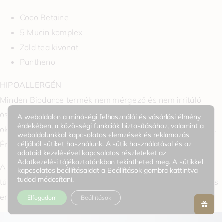
Coco Betaine
5 Mucin komplex
Zöld tea kivonat
Panthenol
HIPOALLERGÉN
Minden Biodance termék nem mérgező és nem irritáló
összetevőkkel készült. Nem tartalmaz allergiás reakciókat
A weboldalon a minőségi felhasználói és vásárlási élmény
érdekében, a közösségi funkciók biztosításához, valamint a
okozó összetevőket és 19 másik durva, vitatott összetevőt.
weboldalunkkal kapcsolatos elemzések és reklámozás
céljából sütiket használunk. A sütik használatával és az
Érzékeny bőrre teljesen biztonságos.
adataid kezelésével kapcsolatos részleteket az
Adatkezelési tájékoztatónkban
tekintheted meg. A sütikkel
A Biodance bőrápoló termékek az átmeneti hatásokon
kapcsolatos beállításaidat a Beállítások gombra kattintva
tudod módosítani.
túlmenően a hatékony összetevők egyensúlyára és a tartós
eredményekre összpontosítanak.
Elfogadom
Beállítások