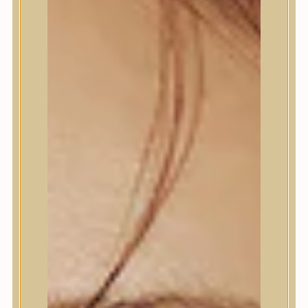
Termékek
Termékek
Trendi
Bőrápolás
Bőrápolás
Arctisztító
Hámlasztó
Tonik, Tonerpárna, Arcpermet
Esszencia
Szérum, ampulla
Fátyolmaszk, maszk
Szemkörnyékápoló
Szemkörnyékápoló
Szempillaszérum
Arckrém, hidratáló krém
Fényvédelem
Éjszakai bőrápolás
Testápolás
Testápolás