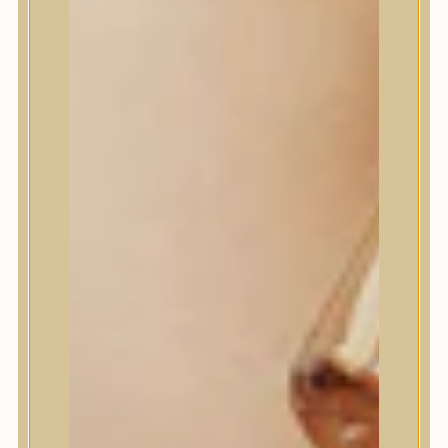
House of Dohwa
House of Hur
I Dew Care
I’m From
id PLACOSMETICS
ilso
Isntree
iUNIK
Javin de Seoul
JULYME
Jumiso
K-SECRET
Kaine
KLAVUU
La’dor
LalaRecipe
Ma:nyo Factory
Máry & May