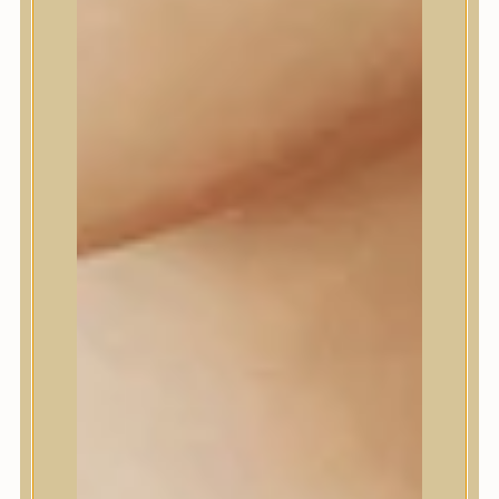
Daeng Gi Meo Ri
dear, Klairs
Dr.Althea
Dr.Melaxin
Dr.nineteen
Dr.Reju-All
Elizavecca
EQQUALBERRY
Esthetic House
Etude
Farm stay
Fraijour
Frudia
fwee
Goodal
GROWUS
HaruHaru Wonder
Heimish
HEVEBLUE