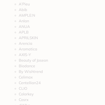
A’Pieu
Abib
AMPLE:N
Anlan
ANUA
APLB
APRILSKIN
Arencia
Aromatica
AXIS-Y
Beauty of Joseon
Biodance
By Wishtrend
Celimax
Centellian24
CLIO
Colorkey
Cosrx