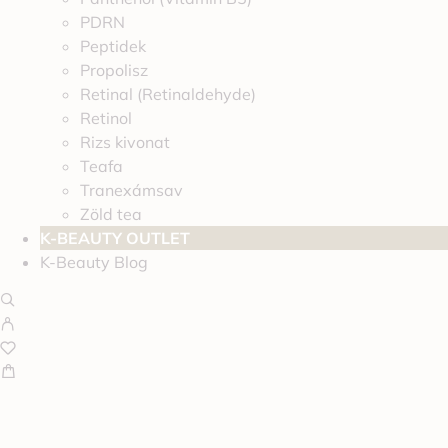
PDRN
Peptidek
Propolisz
Retinal (Retinaldehyde)
Retinol
Rizs kivonat
Teafa
Tranexámsav
Zöld tea
K-BEAUTY OUTLET
K-Beauty Blog