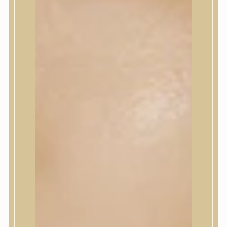
Korrektor
Fixáló
Pirosító, bronzosító
Sminkalap
Ajkak
Szemek
Alapozók és BB krémek
Szettek & Travel Size
Szépségápolási eszközök
Szépségápolási eszközök
Szépségápolási kellékek
Arcroller, gua sha
Elektromos szépségápolási eszközök
Termékminta
Baba-Mama
Akció
Márkák
Márkák