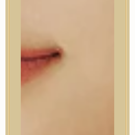
A’Pieu
Abib
AMPLE:N
Anlan
ANUA
APLB
APRILSKIN
Arencia
Aromatica
AXIS-Y
Beauty of Joseon
Biodance
By Wishtrend
Celimax
Centellian24
CLIO
Colorkey
Cosrx
d’Alba