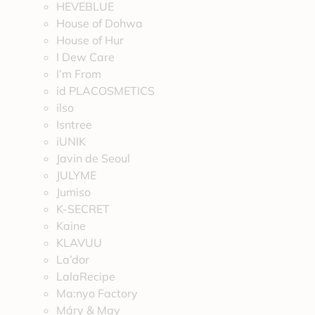
HEVEBLUE
House of Dohwa
House of Hur
I Dew Care
I’m From
id PLACOSMETICS
ilso
Isntree
iUNIK
Javin de Seoul
JULYME
Jumiso
K-SECRET
Kaine
KLAVUU
La’dor
LalaRecipe
Ma:nyo Factory
Máry & May