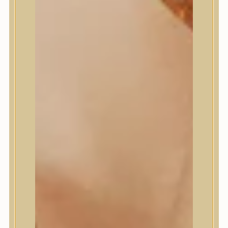
Masil
Medi-Peel
medicube
Meditherapy
Missha
Mixsoon
Mizon
Nature Republic
Neogen Dermalogy
Nine Less
Numbuzin
OOTD
Orien
Peripera
PESTLO
plu
PURCELL
Purito Seoul
Pyunkang Yul