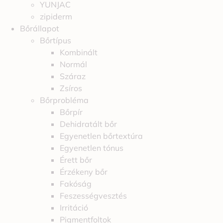
YUNJAC
zipiderm
Bőrállapot
Bőrtípus
Kombinált
Normál
Száraz
Zsíros
Bőrprobléma
Bőrpír
Dehidratált bőr
Egyenetlen bőrtextúra
Egyenetlen tónus
Érett bőr
Érzékeny bőr
Fakóság
Feszességvesztés
Irritáció
Pigmentfoltok