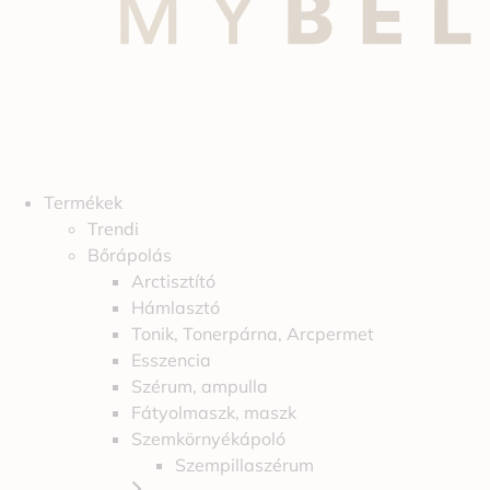
Termékek
Trendi
Bőrápolás
Arctisztító
Hámlasztó
Tonik, Tonerpárna, Arcpermet
Esszencia
Szérum, ampulla
Fátyolmaszk, maszk
Szemkörnyékápoló
Szempillaszérum