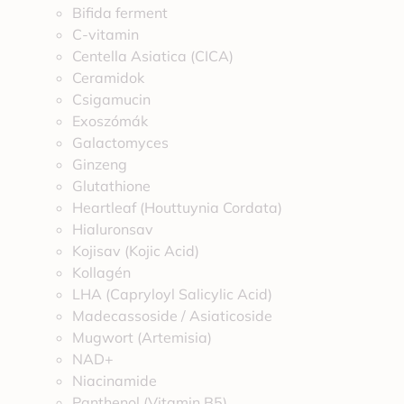
Bifida ferment
C-vitamin
Centella Asiatica (CICA)
Ceramidok
Csigamucin
Exoszómák
Galactomyces
Ginzeng
Glutathione
Heartleaf (Houttuynia Cordata)
Hialuronsav
Kojisav (Kojic Acid)
Kollagén
LHA (Capryloyl Salicylic Acid)
Madecassoside / Asiaticoside
Mugwort (Artemisia)
NAD+
Niacinamide
Panthenol (Vitamin B5)