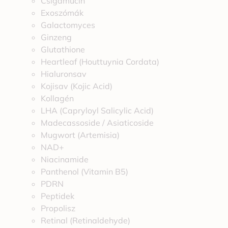
Csigamucin
Exoszómák
Galactomyces
Ginzeng
Glutathione
Heartleaf (Houttuynia Cordata)
Hialuronsav
Kojisav (Kojic Acid)
Kollagén
LHA (Capryloyl Salicylic Acid)
Madecassoside / Asiaticoside
Mugwort (Artemisia)
NAD+
Niacinamide
Panthenol (Vitamin B5)
PDRN
Peptidek
Propolisz
Retinal (Retinaldehyde)