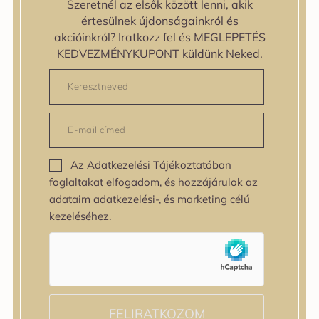
Szeretnél az elsők között lenni, akik
zipiderm
értesülnek újdonságainkról és
Bőrállapot
akcióinkról? Iratkozz fel és MEGLEPETÉS
Bőrállapot
KEDVEZMÉNYKUPONT küldünk Neked.
Bőrtípus
Bőrtípus
Kombinált
Normál
Száraz
Zsíros
Az Adatkezelési Tájékoztatóban
Bőrprobléma
foglaltakat elfogadom, és hozzájárulok az
Bőrprobléma
adataim adatkezelési-, és marketing célú
Bőrpír
kezeléséhez.
Dehidratált bőr
Egyenetlen bőrtextúra
Egyenetlen tónus
Érett bőr
Érzékeny bőr
Fakóság
FELIRATKOZOM