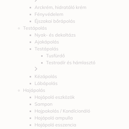
Arckrém, hidratáló krém
Fényvédelem
Éjszakai bőrápolás
Testápolás
Nyak- és dekoltázs
Ajakápolás
Testápolás
Tusfürdő
Testradír és hámlasztó
Kézápolás
Lábápolás
Hajápolás
Hajápoló eszközök
Sampon
Hajpakolás / Kondícionáló
Hajápoló ampulla
Hajápoló esszencia