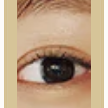
Nyak- és dekoltázs
Ajakápolás
Testápolás
Testápolás
Tusfürdő
Testradír és hámlasztó
Kézápolás
Lábápolás
Hajápolás
Hajápolás
Hajápoló eszközök
Sampon
Hajpakolás / Kondícionáló
Hajápoló ampulla
Hajápoló esszencia
Hajolaj
Fejbőrápolás
Makeup
Makeup