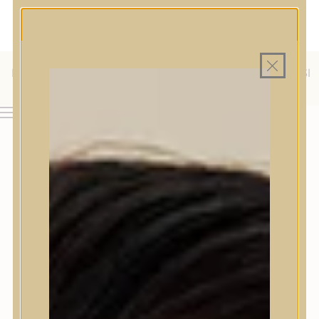
MAGYAR WEBÁRUHÁZ
MINDEN TERMÉK SAJÁT HAZAI RAKTÁRON
INGYENES SZÁLLÍTÁS 19.999 FT FELETT MAGYARORSZÁGRA
AJÁNDÉK TERMÉKMINTA MINDEN ARC-, TEST- VAGY
HAJÁPOLÓ KOZMETIKUM RENDELÉSHEZ