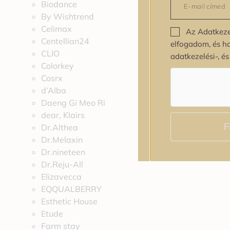
Biodance
By Wishtrend
Celimax
Az Adatkeze
Centellian24
elfogadom, és h
CLIO
adatkezelési-, é
Colorkey
Cosrx
d’Alba
Daeng Gi Meo Ri
dear, Klairs
F
Dr.Althea
Dr.Melaxin
Dr.nineteen
Dr.Reju-All
Elizavecca
EQQUALBERRY
Esthetic House
Etude
Farm stay