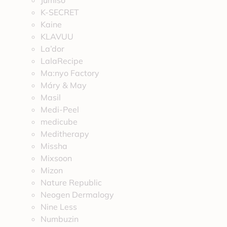
Jumiso
K-SECRET
Kaine
KLAVUU
La’dor
LalaRecipe
Ma:nyo Factory
Máry & May
Masil
Medi-Peel
medicube
Meditherapy
Missha
Mixsoon
Mizon
Nature Republic
Neogen Dermalogy
Nine Less
Numbuzin