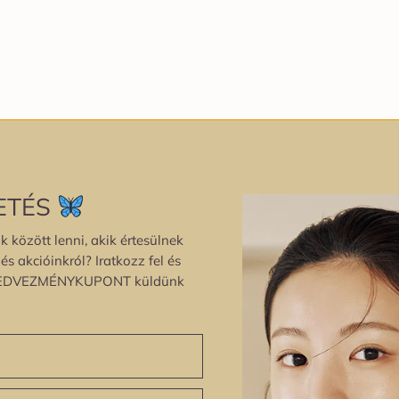
ETÉS
k között lenni, akik értesülnek
s akcióinkról? Iratkozz fel és
EDVEZMÉNYKUPONT küldünk