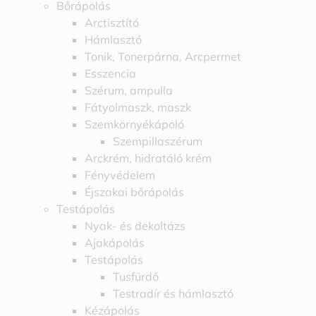
Bőrápolás
Arctisztító
Hámlasztó
Tonik, Tonerpárna, Arcpermet
Esszencia
Szérum, ampulla
Fátyolmaszk, maszk
Szemkörnyékápoló
Szempillaszérum
Arckrém, hidratáló krém
Fényvédelem
Éjszakai bőrápolás
Testápolás
Nyak- és dekoltázs
Ajakápolás
Testápolás
Tusfürdő
Testradír és hámlasztó
Kézápolás