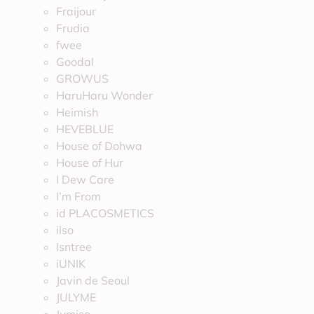
Fraijour
Frudia
fwee
Goodal
GROWUS
HaruHaru Wonder
Heimish
HEVEBLUE
House of Dohwa
House of Hur
I Dew Care
I’m From
id PLACOSMETICS
ilso
Isntree
iUNIK
Javin de Seoul
JULYME