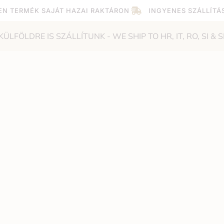
EN TERMÉK SAJÁT HAZAI RAKTÁRON
INGYENES SZÁLLÍTÁ
KÜLFÖLDRE IS SZÁLLÍTUNK - WE SHIP TO HR, IT, RO, SI & S