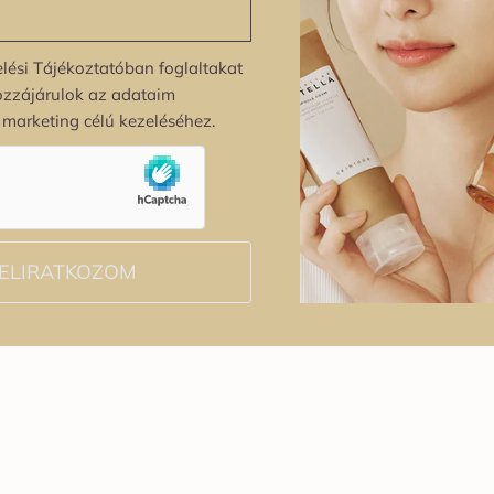
lési Tájékoztatóban foglaltakat
ozzájárulok az adataim
s marketing célú kezeléséhez.
ELIRATKOZOM