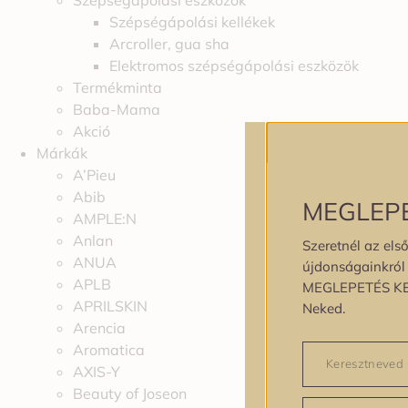
Szépségápolási eszközök
Szépségápolási kellékek
Arcroller, gua sha
Elektromos szépségápolási eszközök
Termékminta
Baba-Mama
Akció
Márkák
A’Pieu
Abib
MEGLEP
AMPLE:N
Anlan
Szeretnél az első
ANUA
újdonságainkról é
APLB
MEGLEPETÉS K
APRILSKIN
Neked.
Arencia
Aromatica
AXIS-Y
Beauty of Joseon