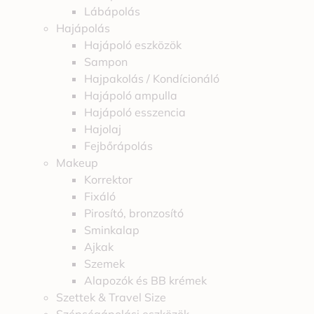
Lábápolás
Hajápolás
Hajápoló eszközök
Sampon
Hajpakolás / Kondícionáló
Hajápoló ampulla
Hajápoló esszencia
Hajolaj
Fejbőrápolás
Makeup
Korrektor
Fixáló
Pirosító, bronzosító
Sminkalap
Ajkak
Szemek
Alapozók és BB krémek
Szettek & Travel Size