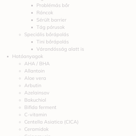
Problémás bőr
Ráncok
Sérült barrier
Tág pórusok
Speciális bőrápolás
Tini bőrápolás
Várandósság alatt is
Hatóanyagok
AHA / BHA
Allantoin
Aloe vera
Arbutin
Azelainsav
Bakuchiol
Bifida ferment
C-vitamin
Centella Asiatica (CICA)
Ceramidok