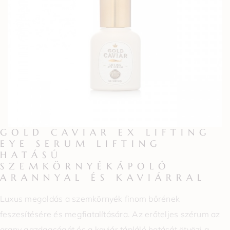
GOLD CAVIAR EX LIFTING
EYE SERUM LIFTING
HATÁSÚ
SZEMKÖRNYÉKÁPOLÓ
ARANNYAL ÉS KAVIÁRRAL
Luxus megoldás a szemkörnyék finom bőrének
feszesítésére és megfiatalítására. Az erőteljes szérum az
arany gazdagságát és a kaviár tápláló hatását ötvözi a