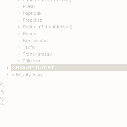
PDRN
Peptidek
Propolisz
Retinal (Retinaldehyde)
Retinol
Rizs kivonat
Teafa
Tranexámsav
Zöld tea
K-BEAUTY OUTLET
K-Beauty Blog