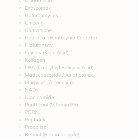
Csigamucin
Exoszómák
Galactomyces
Ginzeng
Glutathione
Heartleaf (Houttuynia Cordata)
Hialuronsav
Kojisav (Kojic Acid)
Kollagén
LHA (Capryloyl Salicylic Acid)
Madecassoside / Asiaticoside
Mugwort (Artemisia)
NAD+
Niacinamide
Panthenol (Vitamin B5)
PDRN
Peptidek
Propolisz
Retinal (Retinaldehyde)