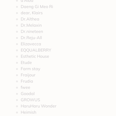
d’Alba
Daeng Gi Meo Ri
dear, Klairs
Dr.Althea
Dr.Melaxin
Dr.nineteen
Dr.Reju-All
Elizavecca
EQQUALBERRY
Esthetic House
Etude
Farm stay
Fraijour
Frudia
fwee
Goodal
GROWUS
HaruHaru Wonder
Heimish