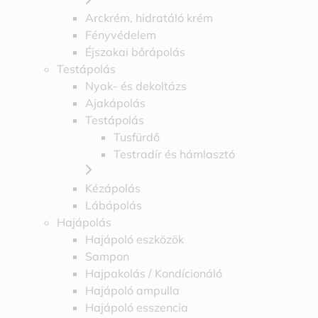
Arckrém, hidratáló krém
Fényvédelem
Éjszakai bőrápolás
Testápolás
Nyak- és dekoltázs
Ajakápolás
Testápolás
Tusfürdő
Testradír és hámlasztó
Kézápolás
Lábápolás
Hajápolás
Hajápoló eszközök
Sampon
Hajpakolás / Kondícionáló
Hajápoló ampulla
Hajápoló esszencia