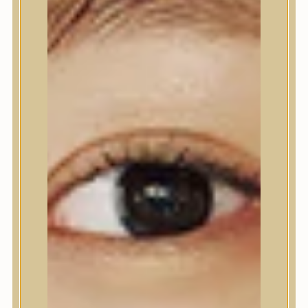
Nyak- és dekoltázs
Ajakápolás
Testápolás
Testápolás
Tusfürdő
Testradír és hámlasztó
Kézápolás
Lábápolás
Hajápolás
Hajápolás
Hajápoló eszközök
Sampon
Hajpakolás / Kondícionáló
Hajápoló ampulla
Hajápoló esszencia
Hajolaj
Fejbőrápolás
Makeup
Makeup