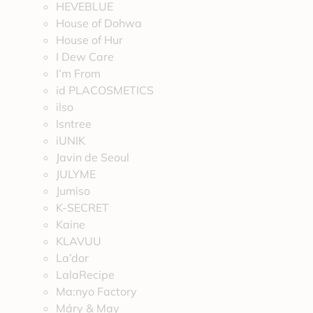
HEVEBLUE
House of Dohwa
House of Hur
I Dew Care
I’m From
id PLACOSMETICS
ilso
Isntree
iUNIK
Javin de Seoul
JULYME
Jumiso
K-SECRET
Kaine
KLAVUU
La’dor
LalaRecipe
Ma:nyo Factory
Máry & May