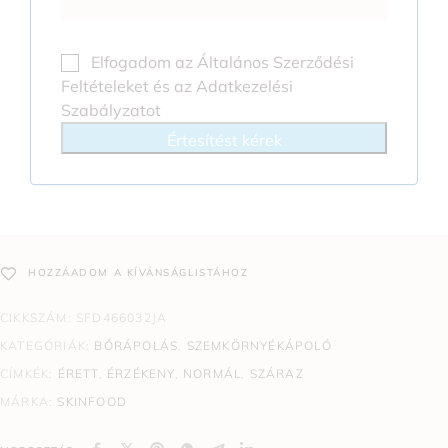
Elfogadom az
Általános Szerződési
Feltételeket
és az
Adatkezelési
Szabályzatot
Értesítést kérek
HOZZÁADOM A KÍVÁNSÁGLISTÁHOZ
CIKKSZÁM:
SFD466032JA
KATEGÓRIÁK:
BŐRÁPOLÁS
,
SZEMKÖRNYÉKÁPOLÓ
CÍMKÉK:
ÉRETT
,
ÉRZÉKENY
,
NORMÁL
,
SZÁRAZ
MÁRKA:
SKINFOOD