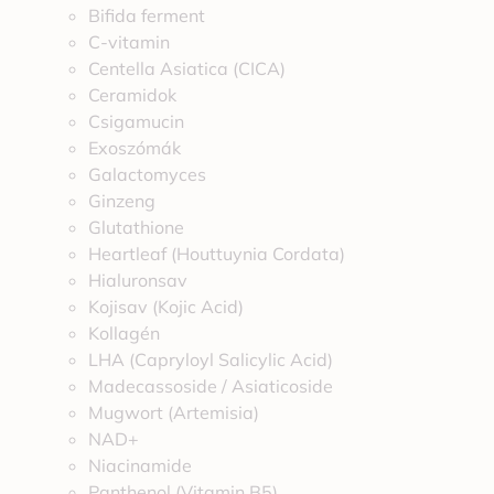
Bifida ferment
C-vitamin
Centella Asiatica (CICA)
Ceramidok
Csigamucin
Exoszómák
Galactomyces
Ginzeng
Glutathione
Heartleaf (Houttuynia Cordata)
Hialuronsav
Kojisav (Kojic Acid)
Kollagén
LHA (Capryloyl Salicylic Acid)
Madecassoside / Asiaticoside
Mugwort (Artemisia)
NAD+
Niacinamide
Panthenol (Vitamin B5)