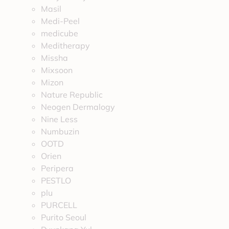
Masil
Medi-Peel
medicube
Meditherapy
Missha
Mixsoon
Mizon
Nature Republic
Neogen Dermalogy
Nine Less
Numbuzin
OOTD
Orien
Peripera
PESTLO
plu
PURCELL
Purito Seoul