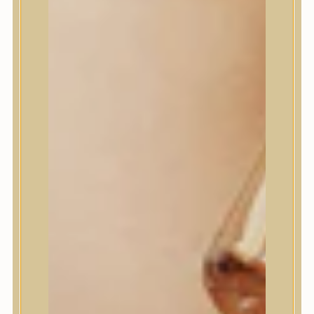
House of Dohwa
House of Hur
I Dew Care
I’m From
id PLACOSMETICS
ilso
Isntree
iUNIK
Javin de Seoul
JULYME
Jumiso
K-SECRET
Kaine
KLAVUU
La’dor
LalaRecipe
Ma:nyo Factory
Máry & May