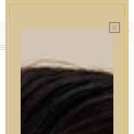
MAGYAR WEBÁRUHÁZ
MINDEN TERMÉK SAJÁT HAZAI RAKTÁRON
INGYENES SZÁLLÍTÁS 19.999 FT FELETT MAGYARORSZÁGRA
KÜLFÖLDRE IS SZÁLLÍTUNK - WE SHIP TO HR, IT, RO, SI
& SK