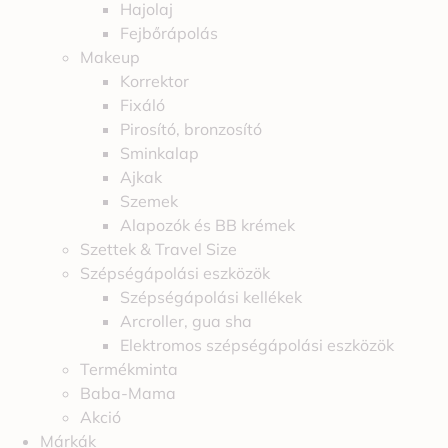
Hajolaj
Fejbőrápolás
Makeup
Korrektor
Fixáló
Pirosító, bronzosító
Sminkalap
Ajkak
Szemek
Alapozók és BB krémek
Szettek & Travel Size
Szépségápolási eszközök
Szépségápolási kellékek
Arcroller, gua sha
Elektromos szépségápolási eszközök
Termékminta
Baba-Mama
Akció
Márkák