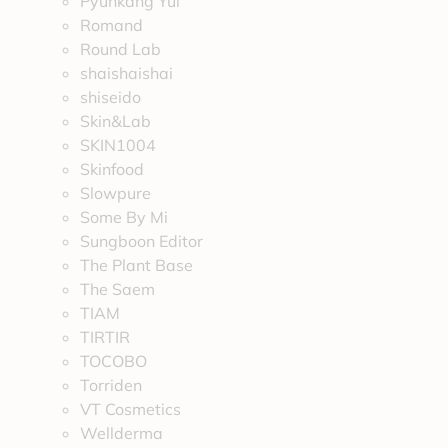
Pyunkang Yul
Romand
Round Lab
shaishaishai
shiseido
Skin&Lab
SKIN1004
Skinfood
Slowpure
Some By Mi
Sungboon Editor
The Plant Base
The Saem
TIAM
TIRTIR
TOCOBO
Torriden
VT Cosmetics
Wellderma