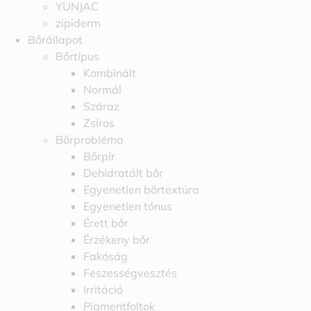
YUNJAC
zipiderm
Bőrállapot
Bőrtípus
Kombinált
Normál
Száraz
Zsíros
Bőrprobléma
Bőrpír
Dehidratált bőr
Egyenetlen bőrtextúra
Egyenetlen tónus
Érett bőr
Érzékeny bőr
Fakóság
Feszességvesztés
Irritáció
Pigmentfoltok