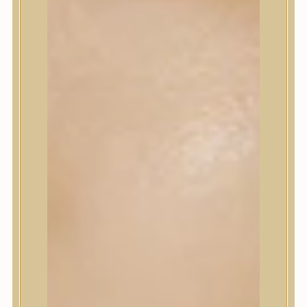
Korrektor
Fixáló
Pirosító, bronzosító
Sminkalap
Ajkak
Szemek
Alapozók és BB krémek
Szettek & Travel Size
Szépségápolási eszközök
Szépségápolási eszközök
Szépségápolási kellékek
Arcroller, gua sha
Elektromos szépségápolási eszközök
Termékminta
Baba-Mama
Akció
Márkák
Márkák