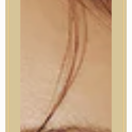
Termékek
Termékek
Trendi
Bőrápolás
Bőrápolás
Arctisztító
Hámlasztó
Tonik, Tonerpárna, Arcpermet
Esszencia
Szérum, ampulla
Fátyolmaszk, maszk
Szemkörnyékápoló
Szemkörnyékápoló
Szempillaszérum
Arckrém, hidratáló krém
Fényvédelem
Éjszakai bőrápolás
Testápolás
Testápolás