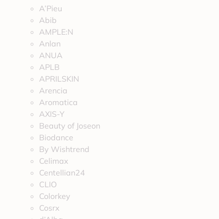
A’Pieu
Abib
AMPLE:N
Anlan
ANUA
APLB
APRILSKIN
Arencia
Aromatica
AXIS-Y
Beauty of Joseon
Biodance
By Wishtrend
Celimax
Centellian24
CLIO
Colorkey
Cosrx