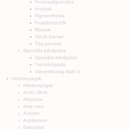
Feszességvesztés
Irritáció
Pigmentfoltok
Problémás bőr
Ráncok
Sérült barrier
Tág pórusok
Speciális bőrápolás
Speciális bőrápolás
Tini bőrápolás
Várandósság alatt is
Hatóanyagok
Hatóanyagok
AHA / BHA
Allantoin
Aloe vera
Arbutin
Azelainsav
Bakuchiol