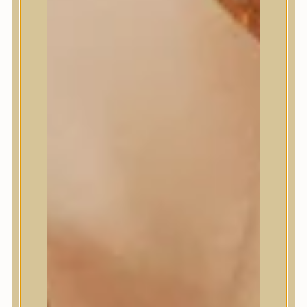
Masil
Medi-Peel
medicube
Meditherapy
Missha
Mixsoon
Mizon
Nature Republic
Neogen Dermalogy
Nine Less
Numbuzin
OOTD
Orien
Peripera
PESTLO
plu
PURCELL
Purito Seoul
Pyunkang Yul