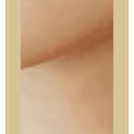
Daeng Gi Meo Ri
dear, Klairs
Dr.Althea
Dr.Melaxin
Dr.nineteen
Dr.Reju-All
Elizavecca
EQQUALBERRY
Esthetic House
Etude
Farm stay
Fraijour
Frudia
fwee
Goodal
GROWUS
HaruHaru Wonder
Heimish
HEVEBLUE