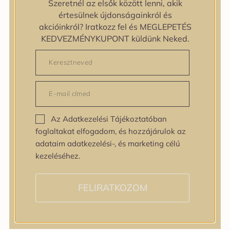
Szeretnél az elsők között lenni, akik
zipiderm
értesülnek újdonságainkról és
Bőrállapot
akcióinkról? Iratkozz fel és MEGLEPETÉS
Bőrállapot
KEDVEZMÉNYKUPONT küldünk Neked.
Bőrtípus
Bőrtípus
Kombinált
Normál
Száraz
Zsíros
Az Adatkezelési Tájékoztatóban
Bőrprobléma
foglaltakat elfogadom, és hozzájárulok az
Bőrprobléma
adataim adatkezelési-, és marketing célú
Bőrpír
kezeléséhez.
Dehidratált bőr
Egyenetlen bőrtextúra
Egyenetlen tónus
FELIRATKOZOM
Érett bőr
Érzékeny bőr
Fakóság