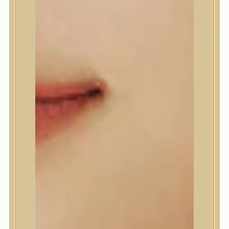
A’Pieu
Abib
AMPLE:N
Anlan
ANUA
APLB
APRILSKIN
Arencia
Aromatica
AXIS-Y
Beauty of Joseon
Biodance
By Wishtrend
Celimax
Centellian24
CLIO
Colorkey
Cosrx
d’Alba