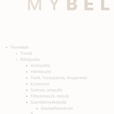
Termékek
Trendi
Bőrápolás
Arctisztító
Hámlasztó
Tonik, Tonerpárna, Arcpermet
Esszencia
Szérum, ampulla
Fátyolmaszk, maszk
Szemkörnyékápoló
Szempillaszérum