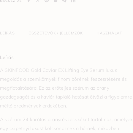
MEGOSZTÁS
LEÍRÁS
ÖSSZETEVŐK / JELLEMZŐK
HASZNÁLAT
Leírás
A SKINFOOD Gold Caviar EX Lifting Eye Serum luxus
megoldás a szemkörnyék finom bőrének feszesítésére és
megfiatalítására. Ez az erőteljes szérum az arany
gazdagságát és a kaviár tápláló hatását ötvözi a figyelemre
méltó eredmények érdekében.
A szérum 24 karátos aranyrészecskéket tartalmaz, amelyek
egy csipetnyi luxust kölcsönöznek a bőrnek, miközben