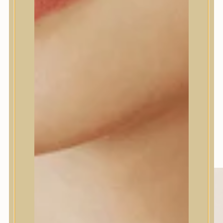
tulajdonságairól ismert, valamint elősegíti a
bőr ragyogásának és rugalmasságának
fokozását.
A fermentált rizs szűrletből készült erős
összetevő segít ragyogóvá tenni a bőrt és
javítani annak textúráját, miközben mély
hidratálást biztosít a ragyogó és simább
arcszínért.
Könnyű hidratálás gyors felszívódással.
Bőrgyógyászatilag tesztelt bőrirritáció
szempontjából.