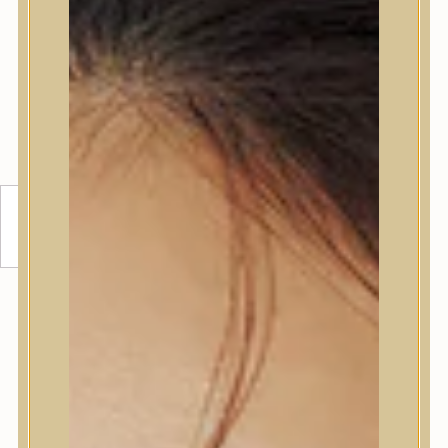
SEOUL 1988 ESSENCE : SNAIL
MUCIN 97% + RICE BŐRJAVÍTÓ
ESSZENCIA
97% csigamucinnal és rizskivonattal dúsított esszencia,
amely javítja a bőr textúráját, mélyen hidratál és
ragyogóbb, egységesebb, rugalmasabb arcbőrt biztosít.