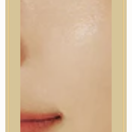
CIKKSZÁM:
KSR933100JA
KATEGÓRIÁK:
BŐRÁPOLÁS
,
ESSZENCIA
CÍMKÉK:
BŐRPÍR
,
ÉRETT
,
ÉRZÉKENY
,
KOMBINÁLT
,
NORMÁL
,
PIGMENTFOLTOK
,
PROBLÉMÁS
,
SZÁRAZ
,
ZSÍROS
MÁRKA:
K-SECRET
MEGOSZTÁS
LEÍRÁS
97% csigamucinnal és rizskivonattal dúsított
esszencia, amely javítja a bőr textúráját és
ragyogóbb, egységesebb arcbőrt biztosít.
Csigaváladék-szűrletet tartalmaz, amely
bőrtextúra-simító, nyugtató és hidratáló