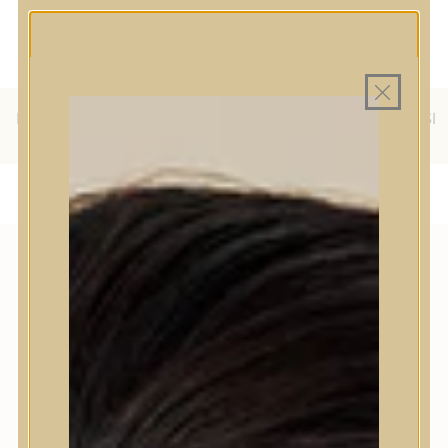
MINDEN TERMÉK SAJÁT HAZAI
MAGYAR WEBÁRUHÁZ
RAKTÁRON
INGYENES SZÁLLÍTÁS 19.999
FT FELETT MAGYARORSZÁGRA
ÜLFÖLDRE IS SZÁLLÍTUNK - WE SHIP TO HR, IT, RO, SI
AJÁNDÉK TERMÉKMINTA MINDEN ARC-, TEST- VAG
HAJÁPOLÓ KOZMETIKUM RENDELÉSHEZ
& SK