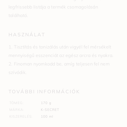
legfrissebb listája a termék csomagolásán
található.
HASZNÁLAT
1. Tisztítás és tonizálás után vigyél fel mérsékelt
mennyiségű esszenciát az egész arcra és nyakra.
2. Finoman nyomkodd be, amíg teljesen fel nem
szívódik.
TOVÁBBI INFORMÁCIÓK
TÖMEG
170 g
MÁRKA
K-SECRET
KISZERELÉS
100 ml