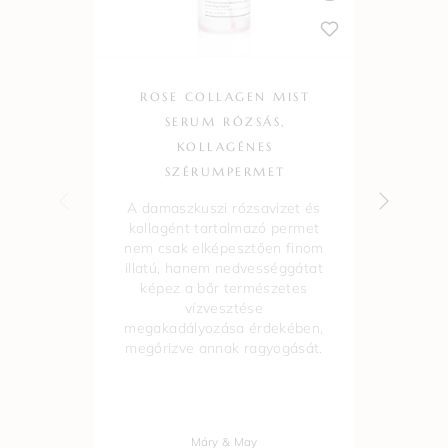
ROSE COLLAGEN MIST
B
SERUM RÓZSÁS,
KOLLAGÉNES
SZÉRUMPERMET
sm
A damaszkuszi rózsavizet és
kollagént tartalmazó permet
i
nem csak elképesztően finom
illatú, hanem nedvességgátat
képez a bőr természetes
vízvesztése
megakadályozása érdekében,
megőrizve annak ragyogását.
Máry & May