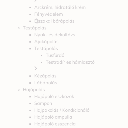
Arckrém, hidratáló krém
Fényvédelem
Éjszakai bőrápolás
Testápolás
Nyak- és dekoltázs
Ajakápolás
Testápolás
Tusfürdő
Testradír és hámlasztó
Kézápolás
Lábápolás
Hajápolás
Hajápoló eszközök
Sampon
Hajpakolás / Kondícionáló
Hajápoló ampulla
Hajápoló esszencia