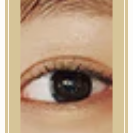
Nyak- és dekoltázs
Ajakápolás
Testápolás
Testápolás
Tusfürdő
Testradír és hámlasztó
Kézápolás
Lábápolás
Hajápolás
Hajápolás
Hajápoló eszközök
Sampon
Hajpakolás / Kondícionáló
Hajápoló ampulla
Hajápoló esszencia
Hajolaj
Fejbőrápolás
Makeup
Makeup