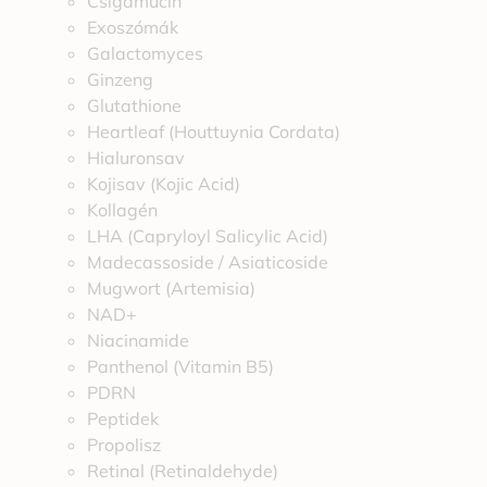
Csigamucin
Exoszómák
Galactomyces
Ginzeng
Glutathione
Heartleaf (Houttuynia Cordata)
Hialuronsav
Kojisav (Kojic Acid)
Kollagén
LHA (Capryloyl Salicylic Acid)
Madecassoside / Asiaticoside
Mugwort (Artemisia)
NAD+
Niacinamide
Panthenol (Vitamin B5)
PDRN
Peptidek
Propolisz
Retinal (Retinaldehyde)