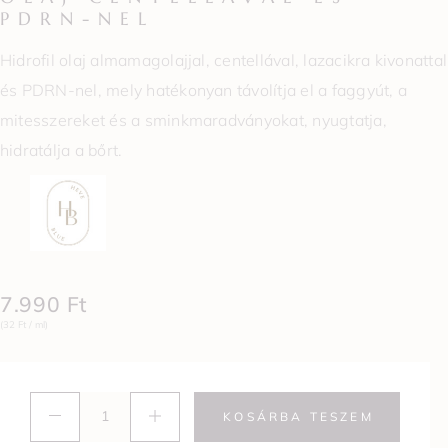
PDRN-NEL
Hidrofil olaj almamagolajjal, centellával, lazacikra kivonattal
és PDRN-nel, mely hatékonyan távolítja el a faggyút, a
mitesszereket és a sminkmaradványokat, nyugtatja,
hidratálja a bőrt.
7.990
Ft
(32 Ft / ml)
KOSÁRBA TESZEM