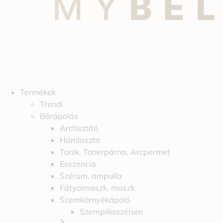
Termékek
Trendi
Bőrápolás
Arctisztító
Hámlasztó
Tonik, Tonerpárna, Arcpermet
Esszencia
Szérum, ampulla
Fátyolmaszk, maszk
Szemkörnyékápoló
Szempillaszérum