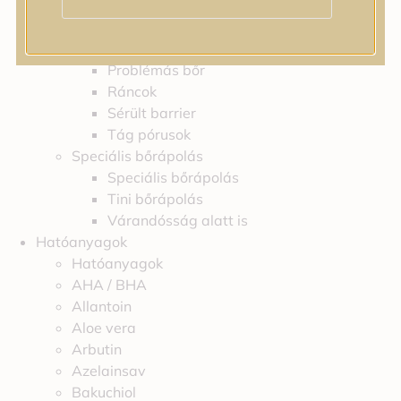
Feszességvesztés
Irritáció
Pigmentfoltok
Problémás bőr
Ráncok
Sérült barrier
Tág pórusok
Speciális bőrápolás
Speciális bőrápolás
Tini bőrápolás
Várandósság alatt is
Hatóanyagok
Hatóanyagok
AHA / BHA
Allantoin
Aloe vera
Arbutin
Azelainsav
Bakuchiol