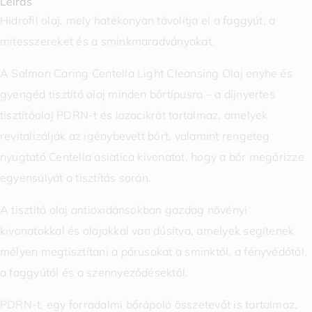
Leírás
Hidrofil olaj, mely hatékonyan távolítja el a faggyút, a
mitesszereket és a sminkmaradványokat.
A Salmon Caring Centella Light Cleansing Olaj enyhe és
gyengéd tisztító olaj minden bőrtípusra – a díjnyertes
tisztítóolaj PDRN-t és lazacikrát tartalmaz, amelyek
revitalizálják az igénybevett bőrt, valamint rengeteg
nyugtató Centella asiatica kivonatot, hogy a bőr megőrizze
egyensúlyát a tisztítás során.
A tisztító olaj antioxidánsokban gazdag növényi
kivonatokkal és olajokkal van dúsítva, amelyek segítenek
mélyen megtisztítani a pórusokat a sminktől, a fényvédőtől,
a faggyútól és a szennyeződésektől.
PDRN-t, egy forradalmi bőrápoló összetevőt is tartalmaz,