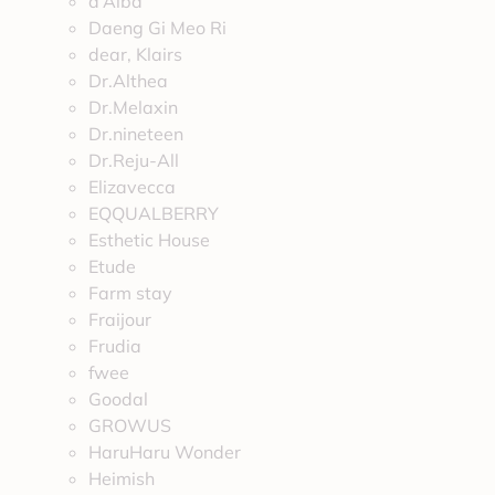
d’Alba
Daeng Gi Meo Ri
dear, Klairs
Dr.Althea
Dr.Melaxin
Dr.nineteen
Dr.Reju-All
Elizavecca
EQQUALBERRY
Esthetic House
Etude
Farm stay
Fraijour
Frudia
fwee
Goodal
GROWUS
HaruHaru Wonder
Heimish