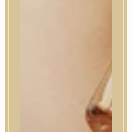
House of Dohwa
House of Hur
I Dew Care
I’m From
id PLACOSMETICS
ilso
Isntree
iUNIK
Javin de Seoul
JULYME
Jumiso
K-SECRET
Kaine
KLAVUU
La’dor
LalaRecipe
Ma:nyo Factory
Máry & May