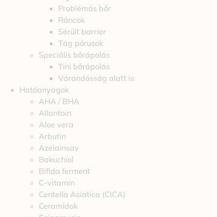
Problémás bőr
Ráncok
Sérült barrier
Tág pórusok
Speciális bőrápolás
Tini bőrápolás
Várandósság alatt is
Hatóanyagok
AHA / BHA
Allantoin
Aloe vera
Arbutin
Azelainsav
Bakuchiol
Bifida ferment
C-vitamin
Centella Asiatica (CICA)
Ceramidok