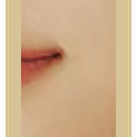
A’Pieu
Abib
AMPLE:N
Anlan
ANUA
APLB
APRILSKIN
Arencia
Aromatica
AXIS-Y
Beauty of Joseon
Biodance
By Wishtrend
Celimax
Centellian24
CLIO
Colorkey
Cosrx
d’Alba