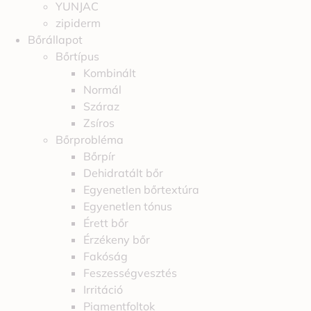
YUNJAC
zipiderm
Bőrállapot
Bőrtípus
Kombinált
Normál
Száraz
Zsíros
Bőrprobléma
Bőrpír
Dehidratált bőr
Egyenetlen bőrtextúra
Egyenetlen tónus
Érett bőr
Érzékeny bőr
Fakóság
Feszességvesztés
Irritáció
Pigmentfoltok