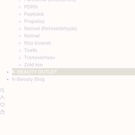
PDRN
Peptidek
Propolisz
Retinal (Retinaldehyde)
Retinol
Rizs kivonat
Teafa
Tranexámsav
Zöld tea
K-BEAUTY OUTLET
K-Beauty Blog