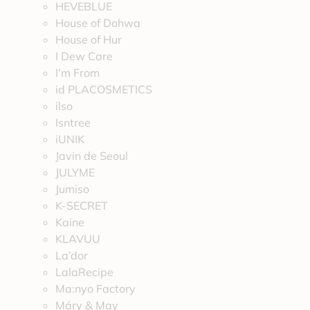
HEVEBLUE
House of Dohwa
House of Hur
I Dew Care
I’m From
id PLACOSMETICS
ilso
Isntree
iUNIK
Javin de Seoul
JULYME
Jumiso
K-SECRET
Kaine
KLAVUU
La’dor
LalaRecipe
Ma:nyo Factory
Máry & May