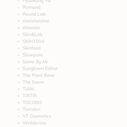
Pyunkang Yul
Romand
Round Lab
shaishaishai
shiseido
Skin&Lab
SKIN1004
Skinfood
Slowpure
Some By Mi
Sungboon Editor
The Plant Base
The Saem
TIAM
TIRTIR
TOCOBO
Torriden
VT Cosmetics
Wellderma