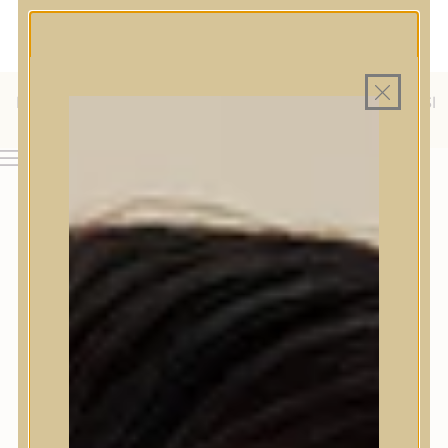
MAGYAR WEBÁRUHÁZ
MINDEN TERMÉK SAJÁT HAZAI RAKTÁRON
INGYENES SZÁLLÍTÁS 19.999 FT FELETT MAGYARORSZÁGRA
KÜLFÖLDRE IS SZÁLLÍTUNK - WE SHIP TO HR, IT, RO, SI
& SK