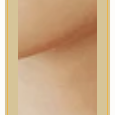
Daeng Gi Meo Ri
dear, Klairs
Dr.Althea
Dr.Melaxin
Dr.nineteen
Dr.Reju-All
Elizavecca
EQQUALBERRY
Esthetic House
Etude
Farm stay
Fraijour
Frudia
fwee
Goodal
GROWUS
HaruHaru Wonder
Heimish
HEVEBLUE