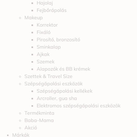
Hajolaj
Fejbőrápolás
Makeup
Korrektor
Fixáló
Pirosító, bronzosító
Sminkalap
Ajkak
Szemek
Alapozók és BB krémek
Szettek & Travel Size
Szépségápolási eszközök
Szépségápolási kellékek
Arcroller, gua sha
Elektromos szépségápolási eszközök
Termékminta
Baba-Mama
Akció
Márkák