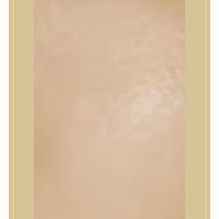
Korrektor
Fixáló
Pirosító, bronzosító
Sminkalap
Ajkak
Szemek
Alapozók és BB krémek
Szettek & Travel Size
Szépségápolási eszközök
Szépségápolási eszközök
Szépségápolási kellékek
Arcroller, gua sha
Elektromos szépségápolási eszközök
Termékminta
Baba-Mama
Akció
Márkák
Márkák