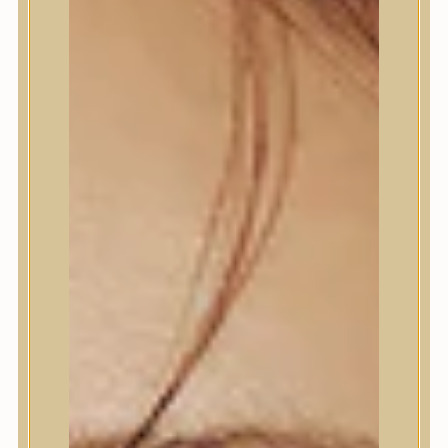
Termékek
Termékek
Trendi
Bőrápolás
Bőrápolás
Arctisztító
Hámlasztó
Tonik, Tonerpárna, Arcpermet
Esszencia
Szérum, ampulla
Fátyolmaszk, maszk
Szemkörnyékápoló
Szemkörnyékápoló
Szempillaszérum
Arckrém, hidratáló krém
Fényvédelem
Éjszakai bőrápolás
Testápolás
Testápolás