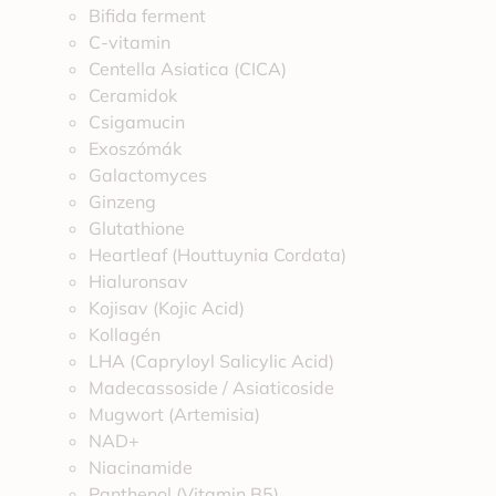
Bifida ferment
C-vitamin
Centella Asiatica (CICA)
Ceramidok
Csigamucin
Exoszómák
Galactomyces
Ginzeng
Glutathione
Heartleaf (Houttuynia Cordata)
Hialuronsav
Kojisav (Kojic Acid)
Kollagén
LHA (Capryloyl Salicylic Acid)
Madecassoside / Asiaticoside
Mugwort (Artemisia)
NAD+
Niacinamide
Panthenol (Vitamin B5)