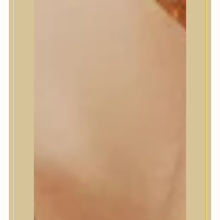
Masil
Medi-Peel
medicube
Meditherapy
Missha
Mixsoon
Mizon
Nature Republic
Neogen Dermalogy
Nine Less
Numbuzin
OOTD
Orien
Peripera
PESTLO
plu
PURCELL
Purito Seoul
Pyunkang Yul