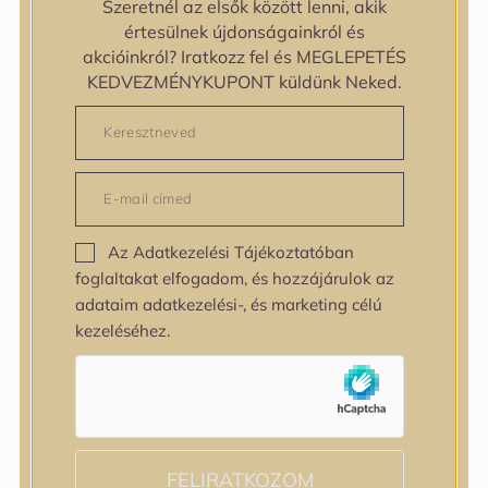
Szeretnél az elsők között lenni, akik
zipiderm
értesülnek újdonságainkról és
Bőrállapot
akcióinkról? Iratkozz fel és MEGLEPETÉS
Bőrállapot
KEDVEZMÉNYKUPONT küldünk Neked.
Bőrtípus
Bőrtípus
Kombinált
Normál
Száraz
Zsíros
Az Adatkezelési Tájékoztatóban
Bőrprobléma
foglaltakat elfogadom, és hozzájárulok az
Bőrprobléma
adataim adatkezelési-, és marketing célú
Bőrpír
kezeléséhez.
Dehidratált bőr
Egyenetlen bőrtextúra
Egyenetlen tónus
Érett bőr
Érzékeny bőr
Fakóság
FELIRATKOZOM