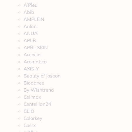
A’Pieu
Abib
AMPLE:N
Anlan
ANUA
APLB
APRILSKIN
Arencia
Aromatica
AXIS-Y
Beauty of Joseon
Biodance
By Wishtrend
Celimax
Centellian24
CLIO
Colorkey
Cosrx