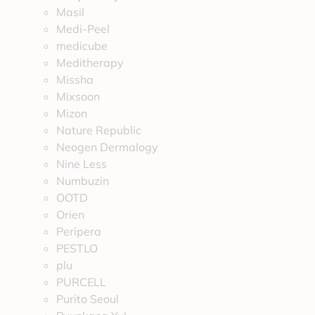
Masil
Medi-Peel
medicube
Meditherapy
Missha
Mixsoon
Mizon
Nature Republic
Neogen Dermalogy
Nine Less
Numbuzin
OOTD
Orien
Peripera
PESTLO
plu
PURCELL
Purito Seoul