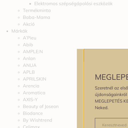
Elektromos szépségápolási eszközök
Termékminta
Baba-Mama
Akció
Márkák
A’Pieu
Abib
AMPLE:N
Anlan
ANUA
APLB
MEGLEP
APRILSKIN
Arencia
Szeretnél az első
Aromatica
újdonságainkról é
AXIS-Y
MEGLEPETÉS K
Beauty of Joseon
Neked.
Biodance
By Wishtrend
Celimax