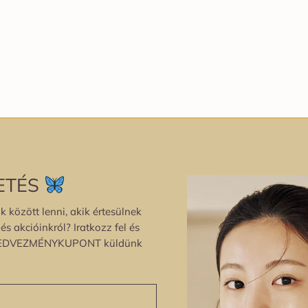
ETÉS
k között lenni, akik értesülnek
s akcióinkról? Iratkozz fel és
EDVEZMÉNYKUPONT küldünk