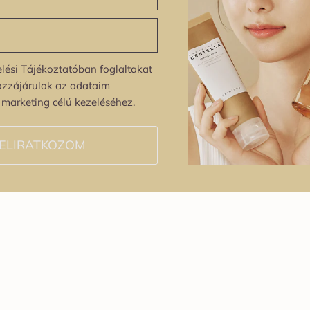
lési Tájékoztatóban foglaltakat
ozzájárulok az adataim
s marketing célú kezeléséhez.
ELIRATKOZOM