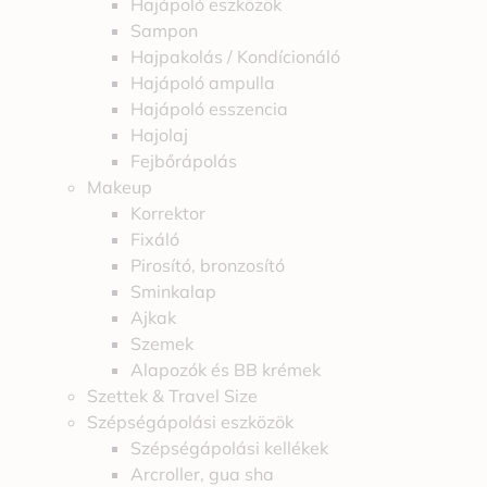
Hajápoló eszközök
Sampon
Hajpakolás / Kondícionáló
Hajápoló ampulla
Hajápoló esszencia
Hajolaj
Fejbőrápolás
Makeup
Korrektor
Fixáló
Pirosító, bronzosító
Sminkalap
Ajkak
Szemek
Alapozók és BB krémek
Szettek & Travel Size
Szépségápolási eszközök
Szépségápolási kellékek
Arcroller, gua sha