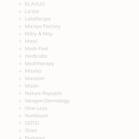
KLAVUU
La’dor
LalaRecipe
Ma:nyo Factory
Máry & May
Masil
Medi-Peel
medicube
Meditherapy
Missha
Mixsoon
Mizon
Nature Republic
Neogen Dermalogy
Nine Less
Numbuzin
OOTD
Orien
Peripera