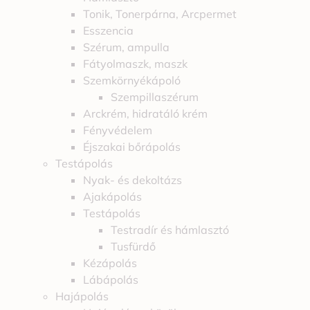
Tonik, Tonerpárna, Arcpermet
Esszencia
Szérum, ampulla
Fátyolmaszk, maszk
Szemkörnyékápoló
Szempillaszérum
Arckrém, hidratáló krém
Fényvédelem
Éjszakai bőrápolás
Testápolás
Nyak- és dekoltázs
Ajakápolás
Testápolás
Testradír és hámlasztó
Tusfürdő
Kézápolás
Lábápolás
Hajápolás