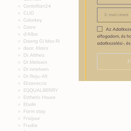
Centellian24
CLIO
Colorkey
Cosrx
Az Adatkeze
d’Alba
elfogadom, és h
Daeng Gi Meo Ri
adatkezelési-, é
dear, Klairs
Dr.Althea
F
Dr.Melaxin
Dr.nineteen
Dr.Reju-All
Elizavecca
EQQUALBERRY
Esthetic House
Etude
Farm stay
Fraijour
Frudia