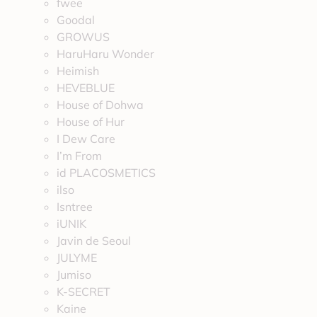
fwee
Goodal
GROWUS
HaruHaru Wonder
Heimish
HEVEBLUE
House of Dohwa
House of Hur
I Dew Care
I’m From
id PLACOSMETICS
ilso
Isntree
iUNIK
Javin de Seoul
JULYME
Jumiso
K-SECRET
Kaine