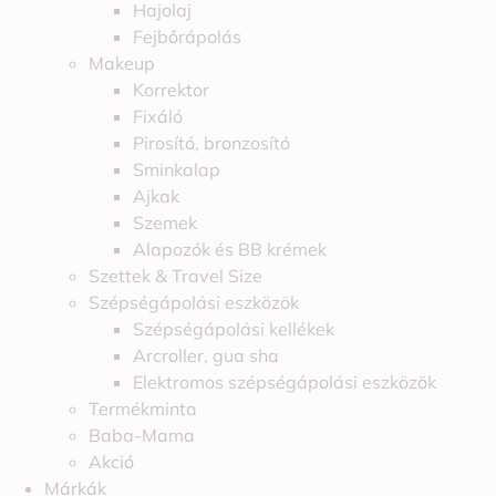
Hajolaj
Fejbőrápolás
Makeup
Korrektor
Fixáló
Pirosító, bronzosító
Sminkalap
Ajkak
Szemek
Alapozók és BB krémek
Szettek & Travel Size
Szépségápolási eszközök
Szépségápolási kellékek
Arcroller, gua sha
Elektromos szépségápolási eszközök
Termékminta
Baba-Mama
Akció
Márkák