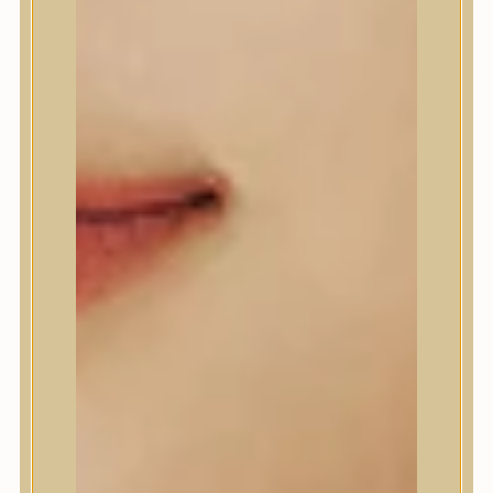
A’Pieu
Abib
AMPLE:N
Anlan
ANUA
APLB
APRILSKIN
Arencia
Aromatica
AXIS-Y
Beauty of Joseon
Biodance
By Wishtrend
Celimax
Centellian24
CLIO
Colorkey
Cosrx
d’Alba