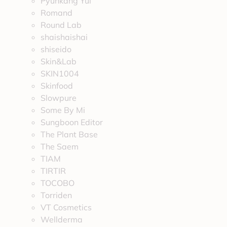
Pyunkang Yul
Romand
Round Lab
shaishaishai
shiseido
Skin&Lab
SKIN1004
Skinfood
Slowpure
Some By Mi
Sungboon Editor
The Plant Base
The Saem
TIAM
TIRTIR
TOCOBO
Torriden
VT Cosmetics
Wellderma