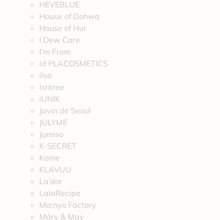
HEVEBLUE
House of Dohwa
House of Hur
I Dew Care
I’m From
id PLACOSMETICS
ilso
Isntree
iUNIK
Javin de Seoul
JULYME
Jumiso
K-SECRET
Kaine
KLAVUU
La’dor
LalaRecipe
Ma:nyo Factory
Máry & May