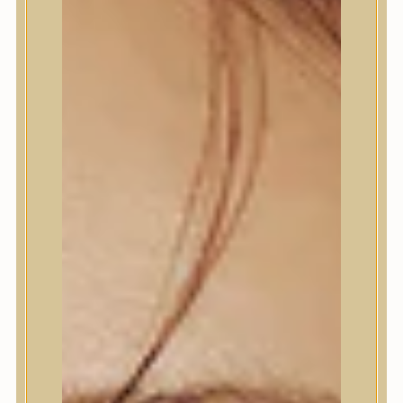
Termékek
Termékek
Trendi
Bőrápolás
Bőrápolás
Arctisztító
Hámlasztó
Tonik, Tonerpárna, Arcpermet
Esszencia
Szérum, ampulla
Fátyolmaszk, maszk
Szemkörnyékápoló
Szemkörnyékápoló
Szempillaszérum
Arckrém, hidratáló krém
Fényvédelem
Éjszakai bőrápolás
Testápolás
Testápolás