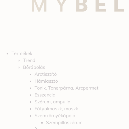
Termékek
Trendi
Bőrápolás
Arctisztító
Hámlasztó
Tonik, Tonerpárna, Arcpermet
Esszencia
Szérum, ampulla
Fátyolmaszk, maszk
Szemkörnyékápoló
Szempillaszérum