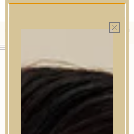
MAGYAR WEBÁRUHÁZ
MINDEN TERMÉK SAJÁT HAZAI RAKTÁRON
INGYENES SZÁLLÍTÁS 19.999 FT FELETT MAGYARORSZÁGRA
KÜLFÖLDRE IS SZÁLLÍTUNK - WE SHIP TO HR, IT, RO, SI
& SK