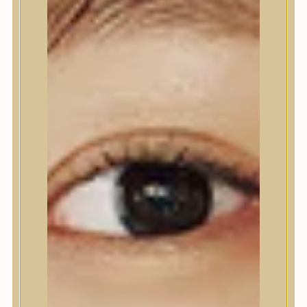
Nyak- és dekoltázs
Ajakápolás
Testápolás
Testápolás
Tusfürdő
Testradír és hámlasztó
Kézápolás
Lábápolás
Hajápolás
Hajápolás
Hajápoló eszközök
Sampon
Hajpakolás / Kondícionáló
Hajápoló ampulla
Hajápoló esszencia
Hajolaj
Fejbőrápolás
Makeup
Makeup