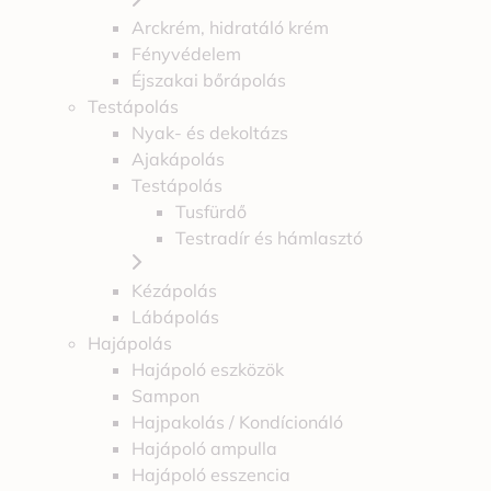
Arckrém, hidratáló krém
Fényvédelem
Éjszakai bőrápolás
Testápolás
Nyak- és dekoltázs
Ajakápolás
Testápolás
Tusfürdő
Testradír és hámlasztó
Kézápolás
Lábápolás
Hajápolás
Hajápoló eszközök
Sampon
Hajpakolás / Kondícionáló
Hajápoló ampulla
Hajápoló esszencia