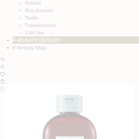
Retinol
Rizs kivonat
Teafa
Tranexámsav
Zöld tea
K-BEAUTY OUTLET
K-Beauty Blog