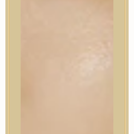
Korrektor
Fixáló
Pirosító, bronzosító
Sminkalap
Ajkak
Szemek
Alapozók és BB krémek
Szettek & Travel Size
Szépségápolási eszközök
Szépségápolási eszközök
Szépségápolási kellékek
Arcroller, gua sha
Elektromos szépségápolási eszközök
Termékminta
Baba-Mama
Akció
Márkák
Márkák