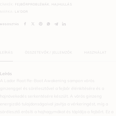
CÍMKÉK:
FEJBŐRPROBLÉMÁK
,
HAJHULLÁS
MÁRKA:
LA'DOR
MEGOSZTÁS
LEÍRÁS
ÖSSZETEVŐK / JELLEMZŐK
HASZNÁLAT
Leírás
A
Lador
Root Re-Boot Awakening sampon vörös
ginzenggel és sörélesztővel a fejbőr élénkítésére és a
hajnövekedés serkentésére készült. A vörös ginzeng
energizáló tulajdonságaival javítja a vérkeringést, míg a
sörélesztő erősíti a hajhagymákat és táplálja a fejbőrt. Ez a