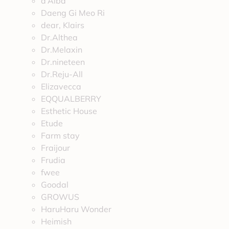
d’Alba
Daeng Gi Meo Ri
dear, Klairs
Dr.Althea
Dr.Melaxin
Dr.nineteen
Dr.Reju-All
Elizavecca
EQQUALBERRY
Esthetic House
Etude
Farm stay
Fraijour
Frudia
fwee
Goodal
GROWUS
HaruHaru Wonder
Heimish