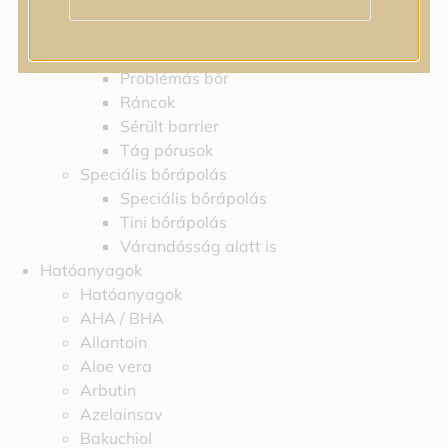
Feszességvesztés
Irritáció
Pigmentfoltok
Problémás bőr
Ráncok
Sérült barrier
Tág pórusok
Speciális bőrápolás
Speciális bőrápolás
Tini bőrápolás
Várandósság alatt is
Hatóanyagok
Hatóanyagok
AHA / BHA
Allantoin
Aloe vera
Arbutin
Azelainsav
Bakuchiol