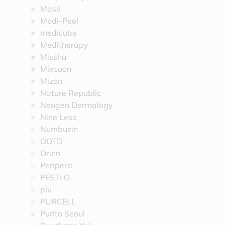
Masil
Medi-Peel
medicube
Meditherapy
Missha
Mixsoon
Mizon
Nature Republic
Neogen Dermalogy
Nine Less
Numbuzin
OOTD
Orien
Peripera
PESTLO
plu
PURCELL
Purito Seoul