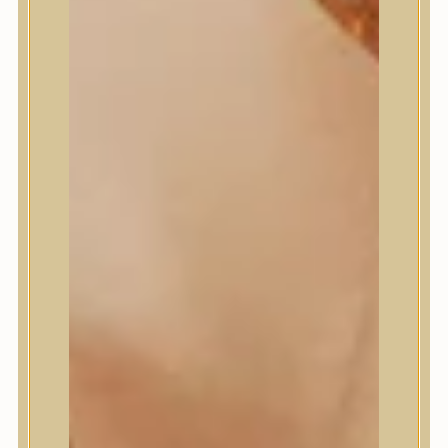
Masil
Medi-Peel
medicube
Meditherapy
Missha
Mixsoon
Mizon
Nature Republic
Neogen Dermalogy
Nine Less
Numbuzin
OOTD
Orien
Peripera
PESTLO
plu
PURCELL
Purito Seoul
Pyunkang Yul