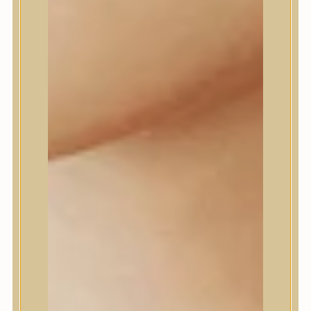
Daeng Gi Meo Ri
dear, Klairs
Dr.Althea
Dr.Melaxin
Dr.nineteen
Dr.Reju-All
Elizavecca
EQQUALBERRY
Esthetic House
Etude
Farm stay
Fraijour
Frudia
fwee
Goodal
GROWUS
HaruHaru Wonder
Heimish
HEVEBLUE