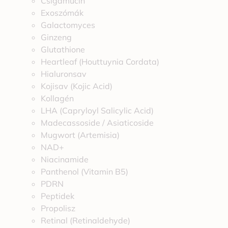
Csigamucin
Exoszómák
Galactomyces
Ginzeng
Glutathione
Heartleaf (Houttuynia Cordata)
Hialuronsav
Kojisav (Kojic Acid)
Kollagén
LHA (Capryloyl Salicylic Acid)
Madecassoside / Asiaticoside
Mugwort (Artemisia)
NAD+
Niacinamide
Panthenol (Vitamin B5)
PDRN
Peptidek
Propolisz
Retinal (Retinaldehyde)