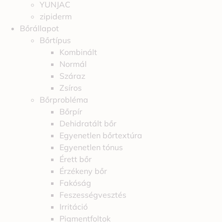
YUNJAC
zipiderm
Bőrállapot
Bőrtípus
Kombinált
Normál
Száraz
Zsíros
Bőrprobléma
Bőrpír
Dehidratált bőr
Egyenetlen bőrtextúra
Egyenetlen tónus
Érett bőr
Érzékeny bőr
Fakóság
Feszességvesztés
Irritáció
Pigmentfoltok