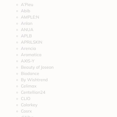
A’Pieu
Abib
AMPLE:N
Anlan
ANUA
APLB
APRILSKIN
Arencia
Aromatica
AXIS-Y
Beauty of Joseon
Biodance
By Wishtrend
Celimax
Centellian24
CLIO
Colorkey
Cosrx