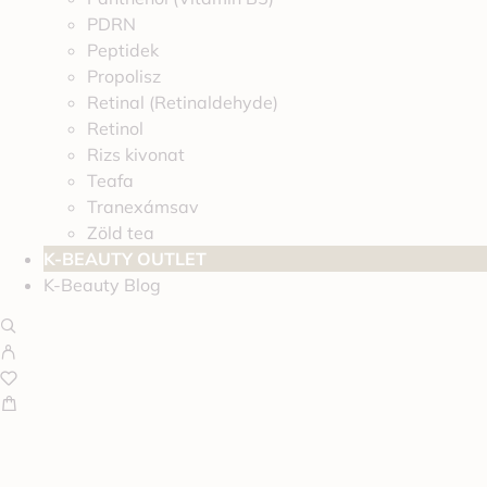
PDRN
Peptidek
Propolisz
Retinal (Retinaldehyde)
Retinol
Rizs kivonat
Teafa
Tranexámsav
Zöld tea
K-BEAUTY OUTLET
K-Beauty Blog