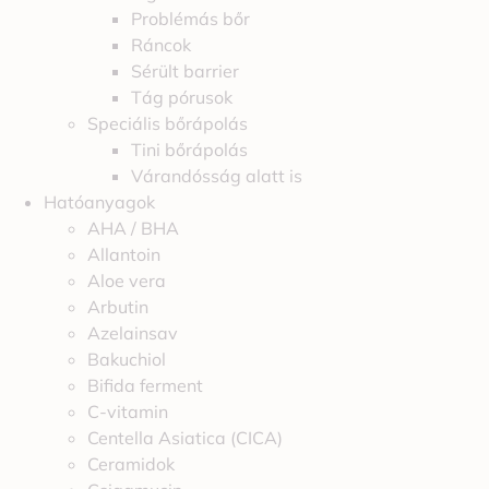
Problémás bőr
Ráncok
Sérült barrier
Tág pórusok
Speciális bőrápolás
Tini bőrápolás
Várandósság alatt is
Hatóanyagok
AHA / BHA
Allantoin
Aloe vera
Arbutin
Azelainsav
Bakuchiol
Bifida ferment
C-vitamin
Centella Asiatica (CICA)
Ceramidok