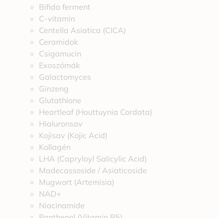
Bifida ferment
C-vitamin
Centella Asiatica (CICA)
Ceramidok
Csigamucin
Exoszómák
Galactomyces
Ginzeng
Glutathione
Heartleaf (Houttuynia Cordata)
Hialuronsav
Kojisav (Kojic Acid)
Kollagén
LHA (Capryloyl Salicylic Acid)
Madecassoside / Asiaticoside
Mugwort (Artemisia)
NAD+
Niacinamide
Panthenol (Vitamin B5)