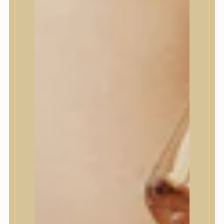
House of Dohwa
House of Hur
I Dew Care
I’m From
id PLACOSMETICS
ilso
Isntree
iUNIK
Javin de Seoul
JULYME
Jumiso
K-SECRET
Kaine
KLAVUU
La’dor
LalaRecipe
Ma:nyo Factory
Máry & May