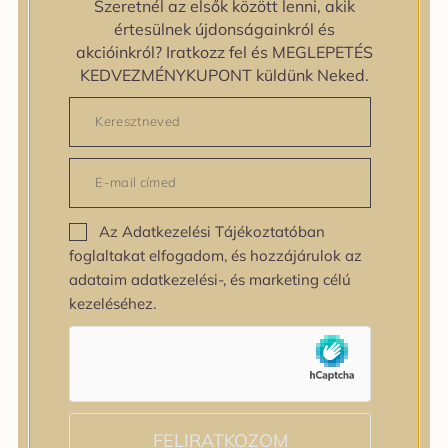
Szeretnél az elsők között lenni, akik
zipiderm
értesülnek újdonságainkról és
Bőrállapot
akcióinkról? Iratkozz fel és MEGLEPETÉS
Bőrállapot
KEDVEZMÉNYKUPONT küldünk Neked.
Bőrtípus
Bőrtípus
Kombinált
Normál
Száraz
Zsíros
Az Adatkezelési Tájékoztatóban
Bőrprobléma
foglaltakat elfogadom, és hozzájárulok az
Bőrprobléma
adataim adatkezelési-, és marketing célú
Bőrpír
kezeléséhez.
Dehidratált bőr
Egyenetlen bőrtextúra
Egyenetlen tónus
Érett bőr
Érzékeny bőr
Fakóság
FELIRATKOZOM