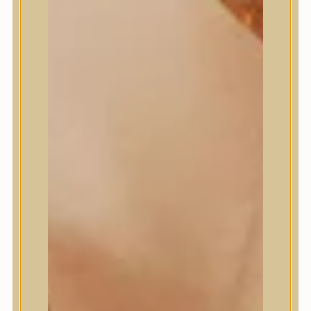
Masil
Medi-Peel
medicube
Meditherapy
Missha
Mixsoon
Mizon
Nature Republic
Neogen Dermalogy
Nine Less
Numbuzin
OOTD
Orien
Peripera
PESTLO
plu
PURCELL
Purito Seoul
Pyunkang Yul