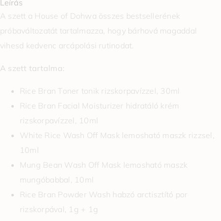
Leírás
A szett a House of Dohwa összes bestsellerének
próbaváltozatát tartalmazza, hogy bárhová magaddal
vihesd kedvenc arcápolási rutinodat.
A szett tartalma:
Rice Bran Toner tonik rizskorpavízzel, 30ml
Rice Bran Facial Moisturizer hidratáló krém
rizskorpavízzel, 10ml
White Rice Wash Off Mask lemosható maszk rizzsel,
10ml
Mung Bean Wash Off Mask lemosható maszk
mungóbabbal, 10ml
Rice Bran Powder Wash habzó arctisztító por
rizskorpával, 1g + 1g