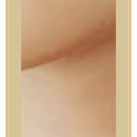
Daeng Gi Meo Ri
dear, Klairs
Dr.Althea
Dr.Melaxin
Dr.nineteen
Dr.Reju-All
Elizavecca
EQQUALBERRY
Esthetic House
Etude
Farm stay
Fraijour
Frudia
fwee
Goodal
GROWUS
HaruHaru Wonder
Heimish
HEVEBLUE