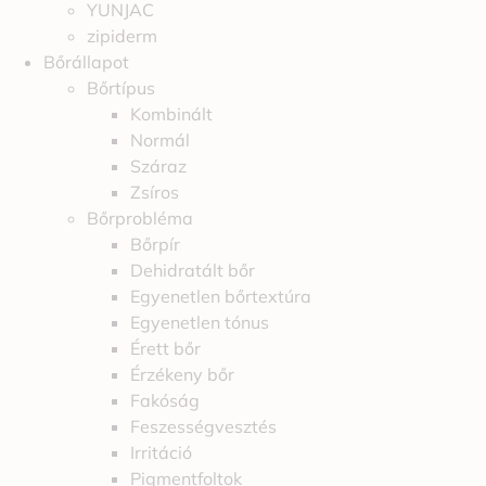
YUNJAC
zipiderm
Bőrállapot
Bőrtípus
Kombinált
Normál
Száraz
Zsíros
Bőrprobléma
Bőrpír
Dehidratált bőr
Egyenetlen bőrtextúra
Egyenetlen tónus
Érett bőr
Érzékeny bőr
Fakóság
Feszességvesztés
Irritáció
Pigmentfoltok