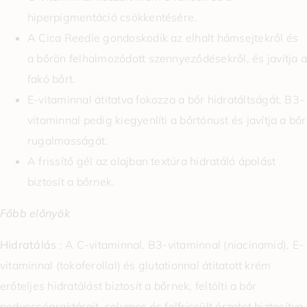
hiperpigmentáció csökkentésére.
A Cica Reedle gondoskodik az elhalt hámsejtekről és
a bőrön felhalmozódott szennyeződésekről, és javítja a
fakó bőrt.
E-vitaminnal átitatva fokozza a bőr hidratáltságát, B3-
vitaminnal pedig kiegyenlíti a bőrtónust és javítja a bőr
rugalmasságát.
A frissítő gél az olajban textúra hidratáló ápolást
biztosít a bőrnek.
Főbb előnyök
Hidratálás
: A C-vitaminnal, B3-vitaminnal (niacinamid), E-
vitaminnal (tokoferollal) és glutationnal átitatott krém
erőteljes hidratálást biztosít a bőrnek, feltölti a bőr
nedvességraktárait, selymes és felfrissült érzetet biztosítva.