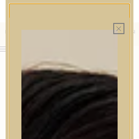
MAGYAR WEBÁRUHÁZ
MINDEN TERMÉK SAJÁT HAZAI RAKTÁRON
INGYENES SZÁLLÍTÁS 19.999 FT FELETT MAGYARORSZÁGRA
ÜLFÖLDRE IS SZÁLLÍTUNK - WE SHIP TO HR, IT, RO, SI
AJÁNDÉK TERMÉKMINTA MINDEN ARC-, TEST- VAG
HAJÁPOLÓ KOZMETIKUM RENDELÉSHEZ
& SK