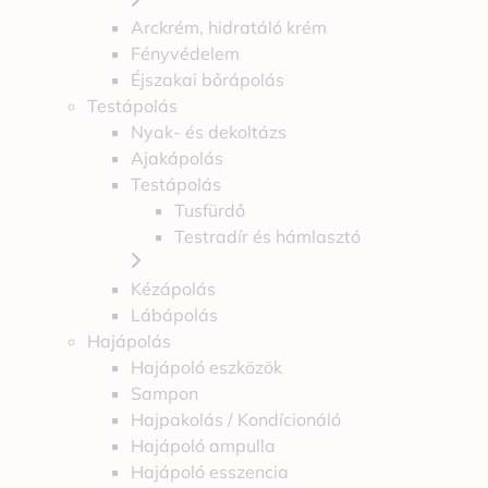
Arckrém, hidratáló krém
Fényvédelem
Éjszakai bőrápolás
Testápolás
Nyak- és dekoltázs
Ajakápolás
Testápolás
Tusfürdő
Testradír és hámlasztó
Kézápolás
Lábápolás
Hajápolás
Hajápoló eszközök
Sampon
Hajpakolás / Kondícionáló
Hajápoló ampulla
Hajápoló esszencia