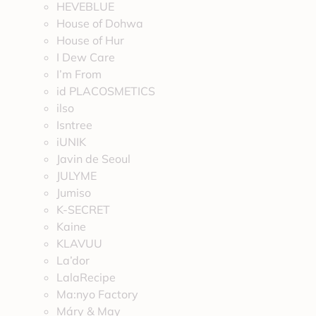
HEVEBLUE
House of Dohwa
House of Hur
I Dew Care
I’m From
id PLACOSMETICS
ilso
Isntree
iUNIK
Javin de Seoul
JULYME
Jumiso
K-SECRET
Kaine
KLAVUU
La’dor
LalaRecipe
Ma:nyo Factory
Máry & May