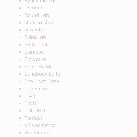
Pyunkang Yul
Romand
Round Lab
shaishaishai
shiseido
Skin&Lab
SKIN1004
Skinfood
Slowpure
Some By Mi
Sungboon Editor
The Plant Base
The Saem
TIAM
TIRTIR
TOCOBO
Torriden
VT Cosmetics
Wellderma