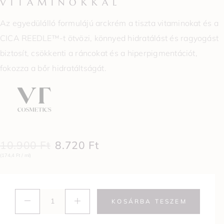
VITAMINOKKAL
Az egyedülálló formulájú arckrém a tiszta vitaminokat és a
CICA REEDLE™-t ötvözi, könnyed hidratálást és ragyogást
biztosít, csökkenti a ráncokat és a hiperpigmentációt,
fokozza a bőr hidratáltságát.
10.900
Ft
8.720
Ft
(174,4 Ft / ml)
KOSÁRBA TESZEM