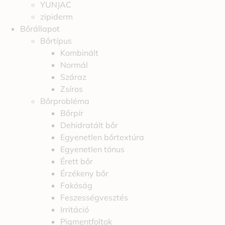
YUNJAC
zipiderm
Bőrállapot
Bőrtípus
Kombinált
Normál
Száraz
Zsíros
Bőrprobléma
Bőrpír
Dehidratált bőr
Egyenetlen bőrtextúra
Egyenetlen tónus
Érett bőr
Érzékeny bőr
Fakóság
Feszességvesztés
Irritáció
Pigmentfoltok