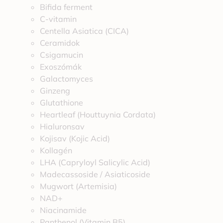
Bifida ferment
C-vitamin
Centella Asiatica (CICA)
Ceramidok
Csigamucin
Exoszómák
Galactomyces
Ginzeng
Glutathione
Heartleaf (Houttuynia Cordata)
Hialuronsav
Kojisav (Kojic Acid)
Kollagén
LHA (Capryloyl Salicylic Acid)
Madecassoside / Asiaticoside
Mugwort (Artemisia)
NAD+
Niacinamide
Panthenol (Vitamin B5)