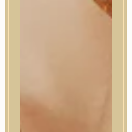
Masil
Medi-Peel
medicube
Meditherapy
Missha
Mixsoon
Mizon
Nature Republic
Neogen Dermalogy
Nine Less
Numbuzin
OOTD
Orien
Peripera
PESTLO
plu
PURCELL
Purito Seoul
Pyunkang Yul