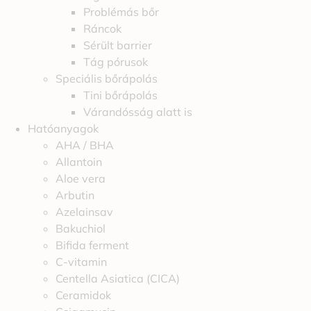
Problémás bőr
Ráncok
Sérült barrier
Tág pórusok
Speciális bőrápolás
Tini bőrápolás
Várandósság alatt is
Hatóanyagok
AHA / BHA
Allantoin
Aloe vera
Arbutin
Azelainsav
Bakuchiol
Bifida ferment
C-vitamin
Centella Asiatica (CICA)
Ceramidok