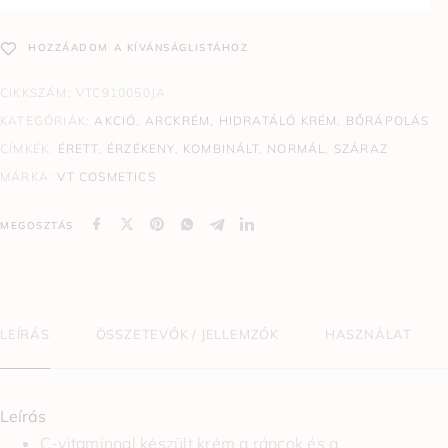
HOZZÁADOM A KÍVÁNSÁGLISTÁHOZ
CIKKSZÁM:
VTC910050JA
KATEGÓRIÁK:
AKCIÓ
,
ARCKRÉM, HIDRATÁLÓ KRÉM
,
BŐRÁPOLÁS
CÍMKÉK:
ÉRETT
,
ÉRZÉKENY
,
KOMBINÁLT
,
NORMÁL
,
SZÁRAZ
MÁRKA:
VT COSMETICS
MEGOSZTÁS
LEÍRÁS
ÖSSZETEVŐK / JELLEMZŐK
HASZNÁLAT
Leírás
C-vitaminnal készült krém a ráncok és a