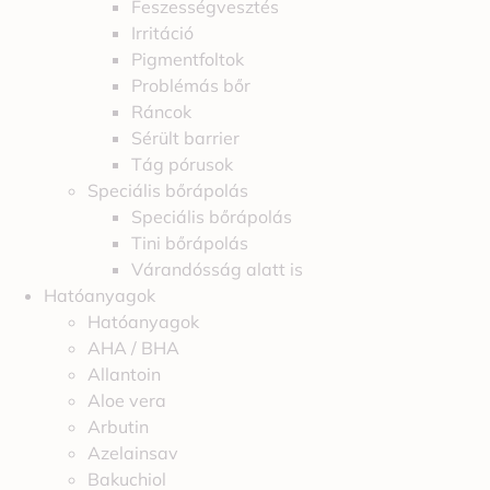
Feszességvesztés
Irritáció
Pigmentfoltok
Problémás bőr
Ráncok
Sérült barrier
Tág pórusok
Speciális bőrápolás
Speciális bőrápolás
Tini bőrápolás
Várandósság alatt is
Hatóanyagok
Hatóanyagok
AHA / BHA
Allantoin
Aloe vera
Arbutin
Azelainsav
Bakuchiol