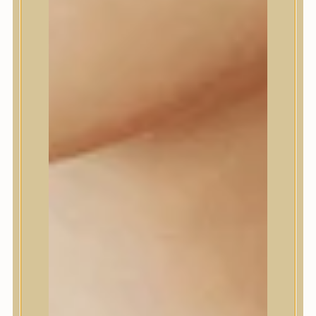
Daeng Gi Meo Ri
dear, Klairs
Dr.Althea
Dr.Melaxin
Dr.nineteen
Dr.Reju-All
Elizavecca
EQQUALBERRY
Esthetic House
Etude
Farm stay
Fraijour
Frudia
fwee
Goodal
GROWUS
HaruHaru Wonder
Heimish
HEVEBLUE