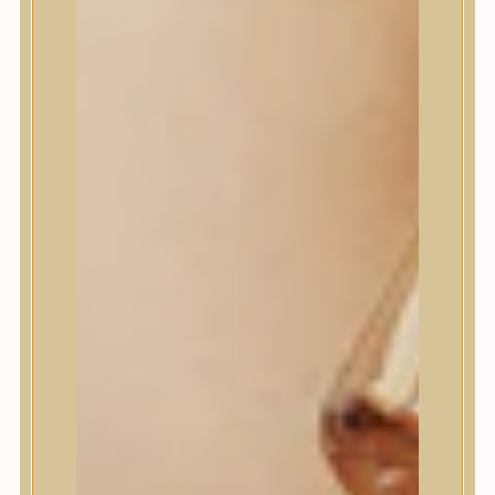
House of Dohwa
House of Hur
I Dew Care
I’m From
id PLACOSMETICS
ilso
Isntree
iUNIK
Javin de Seoul
JULYME
Jumiso
K-SECRET
Kaine
KLAVUU
La’dor
LalaRecipe
Ma:nyo Factory
Máry & May