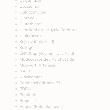
Csigamucin
Exoszómák
Galactomyces
Ginzeng
Glutathione
Heartleaf (Houttuynia Cordata)
Hialuronsav
Kojisav (Kojic Acid)
Kollagén
LHA (Capryloyl Salicylic Acid)
Madecassoside / Asiaticoside
Mugwort (Artemisia)
NAD+
Niacinamide
Panthenol (Vitamin B5)
PDRN
Peptidek
Propolisz
Retinal (Retinaldehyde)