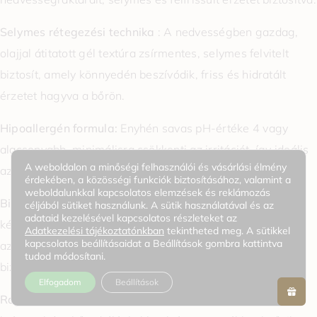
Selymes rétegezési technika
: A nedvességben gazdag,
olajjal átitatott gél textúra zsírmentes, selymes felvitelt
biztosít, amely könnyedén beszívódik, friss és hidratált
érzetet hagyva a bőrön.
Hipoallergén formula:
Enyhén savas pH-értéke 4 vagy
alacsonyabb, minimálisra csökkenti az irritációt, így ideális
A weboldalon a minőségi felhasználói és vásárlási élmény
az érzékeny bőr számára.
érdekében, a közösségi funkciók biztosításához, valamint a
weboldalunkkal kapcsolatos elemzések és reklámozás
Biztonságos és hatékony:
Erőteljes, mégis biztonságos
céljából sütiket használunk. A sütik használatával és az
adataid kezelésével kapcsolatos részleteket az
készítmény, amely minden bőrtípusra alkalmas, beleértve
Adatkezelési tájékoztatónkban
tekintheted meg. A sütikkel
kapcsolatos beállításaidat a Beállítások gombra kattintva
az érzékeny bőrt is, hatékony bőrápolási előnyöket
tudod módosítani.
biztosítva káros hatások nélkül.
Elfogadom
Beállítások
Ragyogó arcszín
: Érj el ragyogóbb arcszínt ezzel a