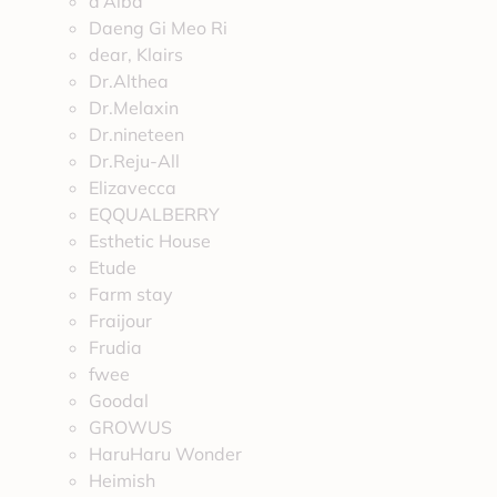
d’Alba
Daeng Gi Meo Ri
dear, Klairs
Dr.Althea
Dr.Melaxin
Dr.nineteen
Dr.Reju-All
Elizavecca
EQQUALBERRY
Esthetic House
Etude
Farm stay
Fraijour
Frudia
fwee
Goodal
GROWUS
HaruHaru Wonder
Heimish