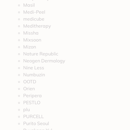
Masil
Medi-Peel
medicube
Meditherapy
Missha
Mixsoon
Mizon
Nature Republic
Neogen Dermalogy
Nine Less
Numbuzin
OOTD
Orien
Peripera
PESTLO
plu
PURCELL
Purito Seoul