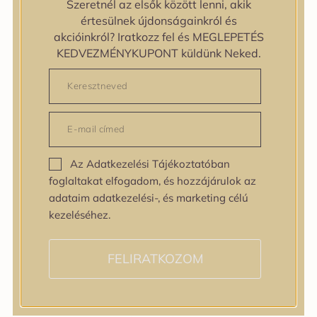
Szeretnél az elsők között lenni, akik
zipiderm
értesülnek újdonságainkról és
Bőrállapot
akcióinkról? Iratkozz fel és MEGLEPETÉS
Bőrállapot
KEDVEZMÉNYKUPONT küldünk Neked.
Bőrtípus
Bőrtípus
Kombinált
Normál
Száraz
Zsíros
Az Adatkezelési Tájékoztatóban
Bőrprobléma
foglaltakat elfogadom, és hozzájárulok az
Bőrprobléma
adataim adatkezelési-, és marketing célú
Bőrpír
kezeléséhez.
Dehidratált bőr
Egyenetlen bőrtextúra
Egyenetlen tónus
FELIRATKOZOM
Érett bőr
Érzékeny bőr
Fakóság