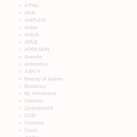
A’Pieu
Abib
AMPLE:N
Anlan
ANUA
APLB
APRILSKIN
Arencia
Aromatica
AXIS-Y
Beauty of Joseon
Biodance
By Wishtrend
Celimax
Centellian24
CLIO
Colorkey
Cosrx