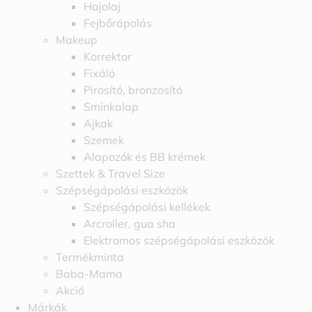
Hajolaj
Fejbőrápolás
Makeup
Korrektor
Fixáló
Pirosító, bronzosító
Sminkalap
Ajkak
Szemek
Alapozók és BB krémek
Szettek & Travel Size
Szépségápolási eszközök
Szépségápolási kellékek
Arcroller, gua sha
Elektromos szépségápolási eszközök
Termékminta
Baba-Mama
Akció
Márkák