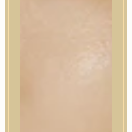
Korrektor
Fixáló
Pirosító, bronzosító
Sminkalap
Ajkak
Szemek
Alapozók és BB krémek
Szettek & Travel Size
Szépségápolási eszközök
Szépségápolási eszközök
Szépségápolási kellékek
Arcroller, gua sha
Elektromos szépségápolási eszközök
Termékminta
Baba-Mama
Akció
Márkák
Márkák