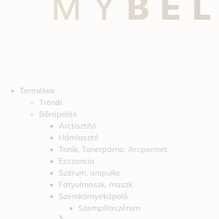
Termékek
Trendi
Bőrápolás
Arctisztító
Hámlasztó
Tonik, Tonerpárna, Arcpermet
Esszencia
Szérum, ampulla
Fátyolmaszk, maszk
Szemkörnyékápoló
Szempillaszérum