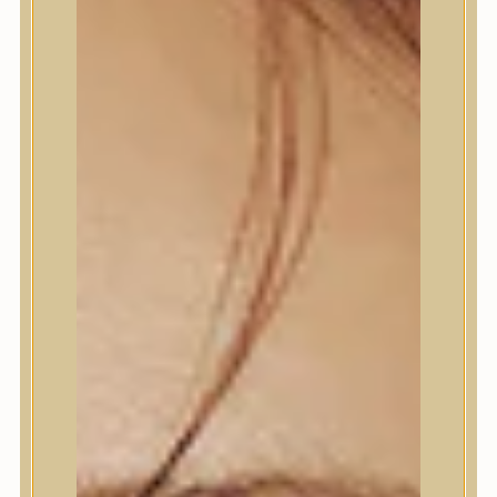
Termékek
Termékek
Trendi
Bőrápolás
Bőrápolás
Arctisztító
Hámlasztó
Tonik, Tonerpárna, Arcpermet
Esszencia
Szérum, ampulla
Fátyolmaszk, maszk
Szemkörnyékápoló
Szemkörnyékápoló
Szempillaszérum
Arckrém, hidratáló krém
Fényvédelem
Éjszakai bőrápolás
Testápolás
Testápolás