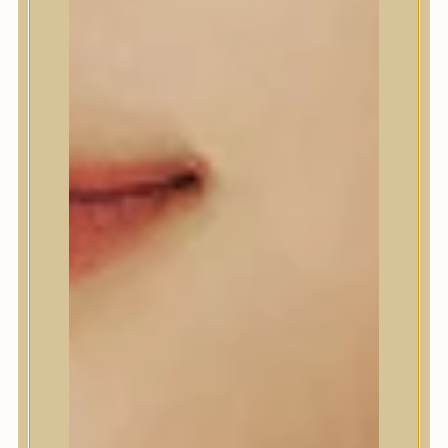
A’Pieu
Abib
AMPLE:N
Anlan
ANUA
APLB
APRILSKIN
Arencia
Aromatica
AXIS-Y
Beauty of Joseon
Biodance
By Wishtrend
Celimax
Centellian24
CLIO
Colorkey
Cosrx
d’Alba