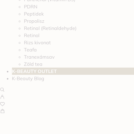
PDRN
Peptidek
Propolisz
Retinal (Retinaldehyde)
Retinol
Rizs kivonat
Teafa
Tranexámsav
Zöld tea
K-BEAUTY OUTLET
K-Beauty Blog