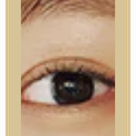
Nyak- és dekoltázs
Ajakápolás
Testápolás
Testápolás
Tusfürdő
Testradír és hámlasztó
Kézápolás
Lábápolás
Hajápolás
Hajápolás
Hajápoló eszközök
Sampon
Hajpakolás / Kondícionáló
Hajápoló ampulla
Hajápoló esszencia
Hajolaj
Fejbőrápolás
Makeup
Makeup