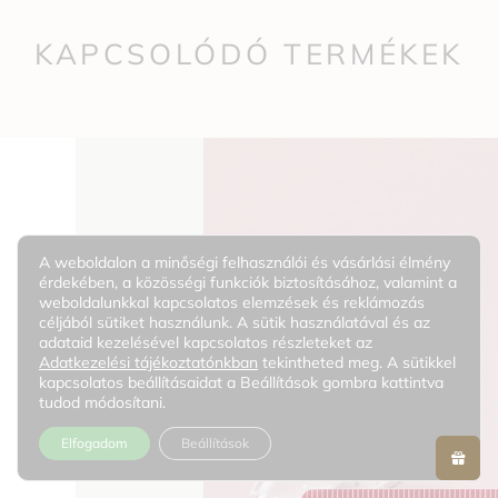
KAPCSOLÓDÓ TERMÉKEK
A weboldalon a minőségi felhasználói és vásárlási élmény
érdekében, a közösségi funkciók biztosításához, valamint a
weboldalunkkal kapcsolatos elemzések és reklámozás
céljából sütiket használunk. A sütik használatával és az
adataid kezelésével kapcsolatos részleteket az
Adatkezelési tájékoztatónkban
tekintheted meg. A sütikkel
kapcsolatos beállításaidat a Beállítások gombra kattintva
tudod módosítani.
Elfogadom
Beállítások