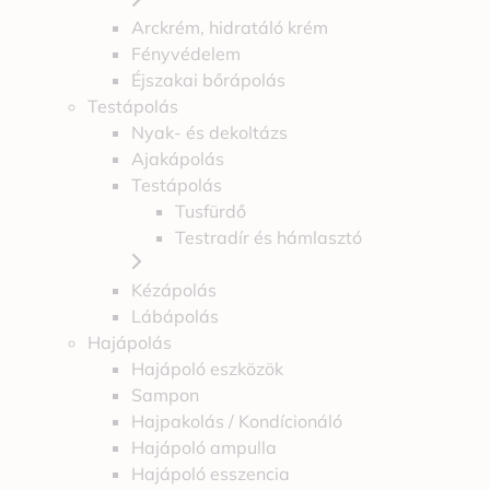
Arckrém, hidratáló krém
Fényvédelem
Éjszakai bőrápolás
Testápolás
Nyak- és dekoltázs
Ajakápolás
Testápolás
Tusfürdő
Testradír és hámlasztó
Kézápolás
Lábápolás
Hajápolás
Hajápoló eszközök
Sampon
Hajpakolás / Kondícionáló
Hajápoló ampulla
Hajápoló esszencia