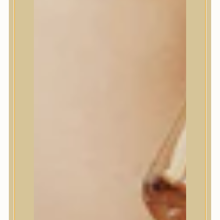
House of Dohwa
House of Hur
I Dew Care
I’m From
id PLACOSMETICS
ilso
Isntree
iUNIK
Javin de Seoul
JULYME
Jumiso
K-SECRET
Kaine
KLAVUU
La’dor
LalaRecipe
Ma:nyo Factory
Máry & May