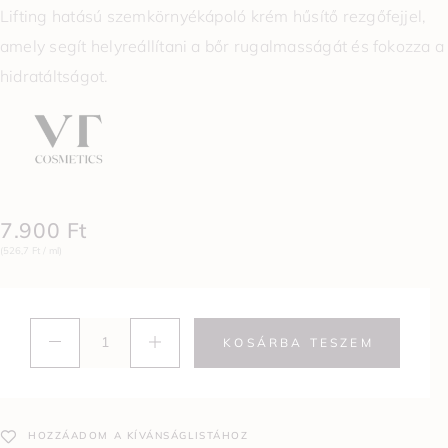
Lifting hatású szemkörnyékápoló krém hűsítő rezgőfejjel,
amely segít helyreállítani a bőr rugalmasságát és fokozza a
hidratáltságot.
7.900
Ft
(526,7 Ft / ml)
KOSÁRBA TESZEM
HOZZÁADOM A KÍVÁNSÁGLISTÁHOZ