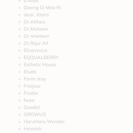
d’Alba
Daeng Gi Meo Ri
dear, Klairs
Dr.Althea
Dr.Melaxin
Dr.nineteen
Dr.Reju-All
Elizavecca
EQQUALBERRY
Esthetic House
Etude
Farm stay
Fraijour
Frudia
fwee
Goodal
GROWUS
HaruHaru Wonder
Heimish