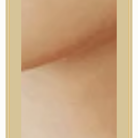
Daeng Gi Meo Ri
dear, Klairs
Dr.Althea
Dr.Melaxin
Dr.nineteen
Dr.Reju-All
Elizavecca
EQQUALBERRY
Esthetic House
Etude
Farm stay
Fraijour
Frudia
fwee
Goodal
GROWUS
HaruHaru Wonder
Heimish
HEVEBLUE