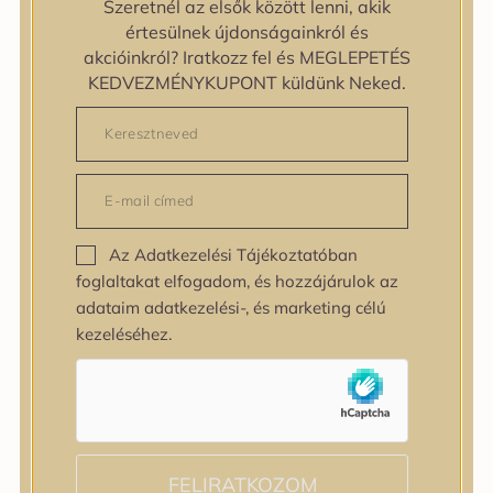
Szeretnél az elsők között lenni, akik
zipiderm
értesülnek újdonságainkról és
Bőrállapot
akcióinkról? Iratkozz fel és MEGLEPETÉS
Bőrállapot
KEDVEZMÉNYKUPONT küldünk Neked.
Bőrtípus
Bőrtípus
Kombinált
Normál
Száraz
Zsíros
Az Adatkezelési Tájékoztatóban
Bőrprobléma
foglaltakat elfogadom, és hozzájárulok az
Bőrprobléma
adataim adatkezelési-, és marketing célú
Bőrpír
kezeléséhez.
Dehidratált bőr
Egyenetlen bőrtextúra
Egyenetlen tónus
Érett bőr
Érzékeny bőr
Fakóság
FELIRATKOZOM