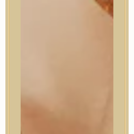
Masil
Medi-Peel
medicube
Meditherapy
Missha
Mixsoon
Mizon
Nature Republic
Neogen Dermalogy
Nine Less
Numbuzin
OOTD
Orien
Peripera
PESTLO
plu
PURCELL
Purito Seoul
Pyunkang Yul