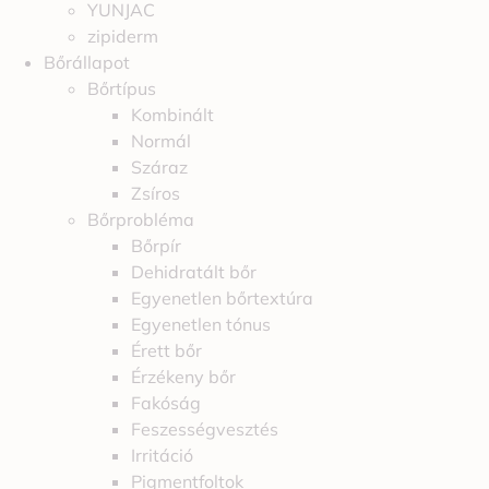
YUNJAC
zipiderm
Bőrállapot
Bőrtípus
Kombinált
Normál
Száraz
Zsíros
Bőrprobléma
Bőrpír
Dehidratált bőr
Egyenetlen bőrtextúra
Egyenetlen tónus
Érett bőr
Érzékeny bőr
Fakóság
Feszességvesztés
Irritáció
Pigmentfoltok