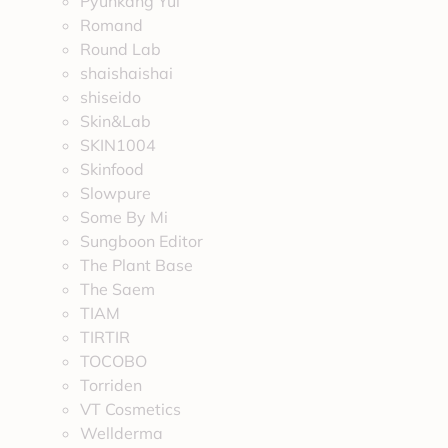
Pyunkang Yul
Romand
Round Lab
shaishaishai
shiseido
Skin&Lab
SKIN1004
Skinfood
Slowpure
Some By Mi
Sungboon Editor
The Plant Base
The Saem
TIAM
TIRTIR
TOCOBO
Torriden
VT Cosmetics
Wellderma