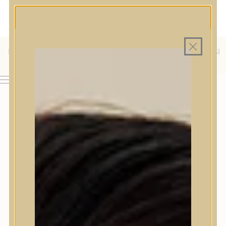
MAGYAR WEBÁRUHÁZ
MINDEN TERMÉK SAJÁT HAZAI RAKTÁRON
INGYENES SZÁLLÍTÁS 19.999 FT FELETT MAGYARORSZÁGRA
KÜLFÖLDRE IS SZÁLLÍTUNK - WE SHIP TO HR, IT, RO, SI
& SK