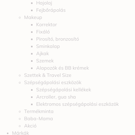
Hajolaj
Fejbőrápolás
Makeup
Korrektor
Fixáló
Pirosító, bronzosító
Sminkalap
Ajkak
Szemek
Alapozók és BB krémek
Szettek & Travel Size
Szépségápolási eszközök
Szépségápolási kellékek
Arcroller, gua sha
Elektromos szépségápolási eszközök
Termékminta
Baba-Mama
Akció
Márkák