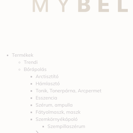
Termékek
Trendi
Bőrápolás
Arctisztító
Hámlasztó
Tonik, Tonerpárna, Arcpermet
Esszencia
Szérum, ampulla
Fátyolmaszk, maszk
Szemkörnyékápoló
Szempillaszérum