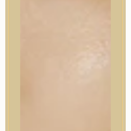
Korrektor
Fixáló
Pirosító, bronzosító
Sminkalap
Ajkak
Szemek
Alapozók és BB krémek
Szettek & Travel Size
Szépségápolási eszközök
Szépségápolási eszközök
Szépségápolási kellékek
Arcroller, gua sha
Elektromos szépségápolási eszközök
Termékminta
Baba-Mama
Akció
Márkák
Márkák