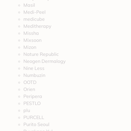
Masil
Medi-Peel
medicube
Meditherapy
Missha
Mixsoon
Mizon
Nature Republic
Neogen Dermalogy
Nine Less
Numbuzin
OOTD
Orien
Peripera
PESTLO
plu
PURCELL
Purito Seoul