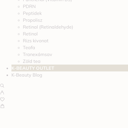
PDRN
Peptidek
Propolisz
Retinal (Retinaldehyde)
Retinol
Rizs kivonat
Teafa
Tranexámsav
Zöld tea
K-BEAUTY OUTLET
K-Beauty Blog