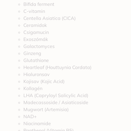
Bifida ferment
C-vitamin
Centella Asiatica (CICA)
Ceramidok
Csigamucin
Exoszómák
Galactomyces
Ginzeng
Glutathione
Heartleaf (Houttuynia Cordata)
Hialuronsav
Kojisav (Kojic Acid)
Kollagén
LHA (Capryloyl Salicylic Acid)
Madecassoside / Asiaticoside
Mugwort (Artemisia)
NAD+
Niacinamide
Panthenol (Vitamin B5)