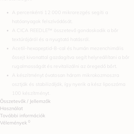
A percenkénti 12 000 mikrorezgés segíti a
hatóanyagok felszívódását.
A CICA REEDLE™ összetevő gondoskodik a bőr
textúrájáról és a nyugtató hatásról.
Acetil-hexapeptid-8-cal és humán mezenchimális
őssejt kivonattal gazdagítva segít helyreállítani a bőr
rugalmasságát és revitalizálni az öregedő bőrt.
A készítményt óvatosan három mikrokozmoszra
osztják és stabilizálják, így nyerik a kész liposzóma
100 készítményt.
Összetevők / Jellemzők
Használat
További információk
0
Vélemények