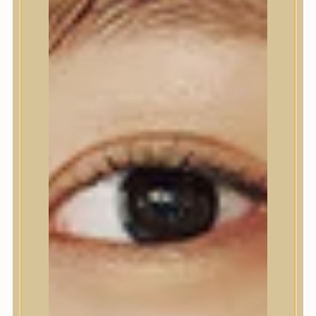
Nyak- és dekoltázs
Ajakápolás
Testápolás
Testápolás
Tusfürdő
Testradír és hámlasztó
Kézápolás
Lábápolás
Hajápolás
Hajápolás
Hajápoló eszközök
Sampon
Hajpakolás / Kondícionáló
Hajápoló ampulla
Hajápoló esszencia
Hajolaj
Fejbőrápolás
Makeup
Makeup