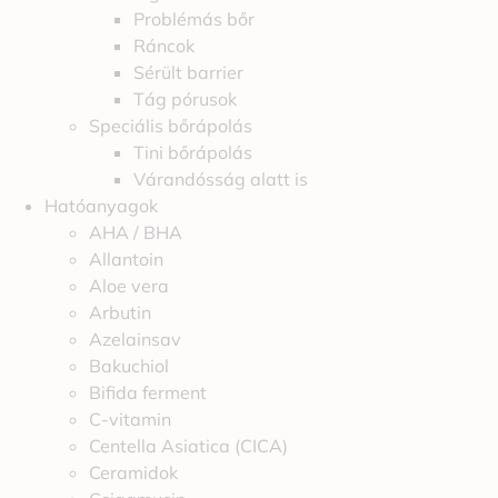
Problémás bőr
Ráncok
Sérült barrier
Tág pórusok
Speciális bőrápolás
Tini bőrápolás
Várandósság alatt is
Hatóanyagok
AHA / BHA
Allantoin
Aloe vera
Arbutin
Azelainsav
Bakuchiol
Bifida ferment
C-vitamin
Centella Asiatica (CICA)
Ceramidok