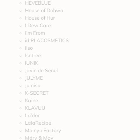
HEVEBLUE
House of Dohwa
House of Hur
I Dew Care
I’m From
id PLACOSMETICS
ilso
Isntree
iUNIK
Javin de Seoul
JULYME
Jumiso
K-SECRET
Kaine
KLAVUU
La’dor
LalaRecipe
Ma:nyo Factory
Máry & May