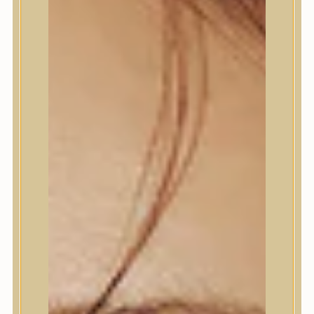
Termékek
Termékek
Trendi
Bőrápolás
Bőrápolás
Arctisztító
Hámlasztó
Tonik, Tonerpárna, Arcpermet
Esszencia
Szérum, ampulla
Fátyolmaszk, maszk
Szemkörnyékápoló
Szemkörnyékápoló
Szempillaszérum
Arckrém, hidratáló krém
Fényvédelem
Éjszakai bőrápolás
Testápolás
Testápolás