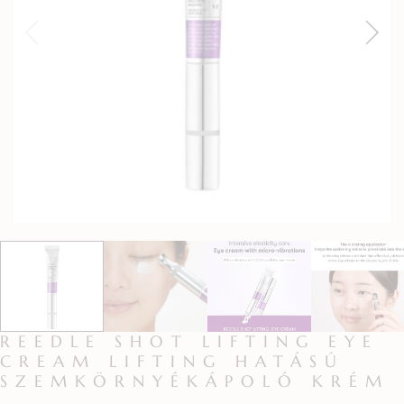
REEDLE SHOT LIFTING EYE
CREAM LIFTING HATÁSÚ
SZEMKÖRNYÉKÁPOLÓ KRÉM