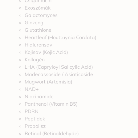
Csigamucin
Exoszómák
Galactomyces
Ginzeng
Glutathione
Heartleaf (Houttuynia Cordata)
Hialuronsav
Kojisav (Kojic Acid)
Kollagén
LHA (Capryloyl Salicylic Acid)
Madecassoside / Asiaticoside
Mugwort (Artemisia)
NAD+
Niacinamide
Panthenol (Vitamin B5)
PDRN
Peptidek
Propolisz
Retinal (Retinaldehyde)