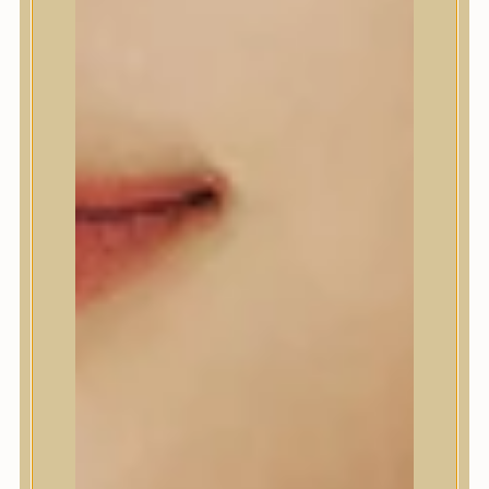
A’Pieu
Abib
AMPLE:N
Anlan
ANUA
APLB
APRILSKIN
Arencia
Aromatica
AXIS-Y
Beauty of Joseon
Biodance
By Wishtrend
Celimax
Centellian24
CLIO
Colorkey
Cosrx
d’Alba