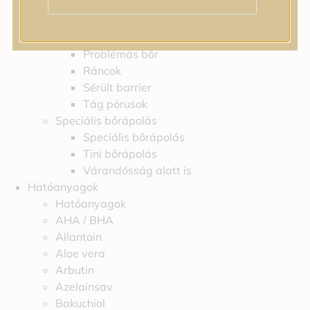
Feszességvesztés
Irritáció
Pigmentfoltok
Problémás bőr
Ráncok
Sérült barrier
Tág pórusok
Speciális bőrápolás
Speciális bőrápolás
Tini bőrápolás
Várandósság alatt is
Hatóanyagok
Hatóanyagok
AHA / BHA
Allantoin
Aloe vera
Arbutin
Azelainsav
Bakuchiol