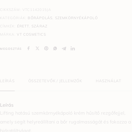
CIKKSZÁM:
VTC1142015JA
KATEGÓRIÁK:
BŐRÁPOLÁS
,
SZEMKÖRNYÉKÁPOLÓ
CÍMKÉK:
ÉRETT
,
SZÁRAZ
MÁRKA:
VT COSMETICS
MEGOSZTÁS
LEÍRÁS
ÖSSZETEVŐK / JELLEMZŐK
HASZNÁLAT
Leírás
Lifting hatású szemkörnyékápoló krém hűsítő rezgőfejjel,
amely segít helyreállítani a bőr rugalmasságát és fokozza a
hidratáltságot.