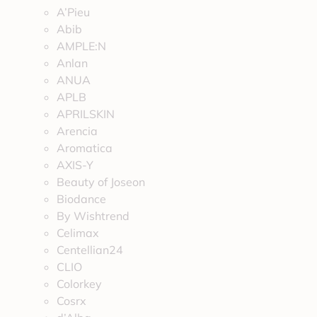
A’Pieu
Abib
AMPLE:N
Anlan
ANUA
APLB
APRILSKIN
Arencia
Aromatica
AXIS-Y
Beauty of Joseon
Biodance
By Wishtrend
Celimax
Centellian24
CLIO
Colorkey
Cosrx