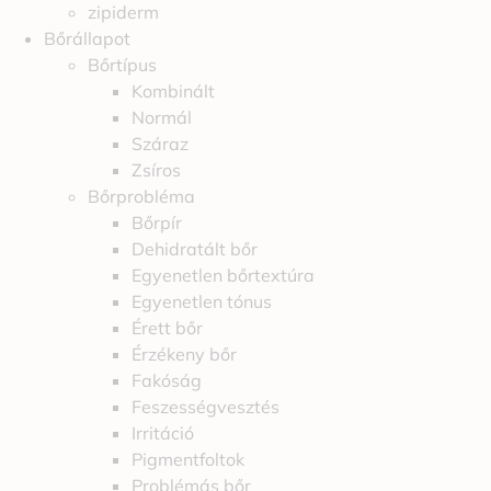
zipiderm
Bőrállapot
Bőrtípus
Kombinált
Normál
Száraz
Zsíros
Bőrprobléma
Bőrpír
Dehidratált bőr
Egyenetlen bőrtextúra
Egyenetlen tónus
Érett bőr
Érzékeny bőr
Fakóság
Feszességvesztés
Irritáció
Pigmentfoltok
Problémás bőr