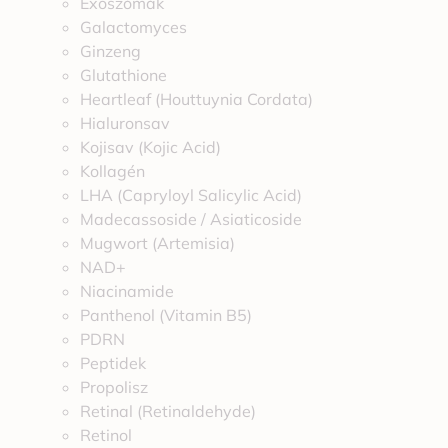
Exoszómák
Galactomyces
Ginzeng
Glutathione
Heartleaf (Houttuynia Cordata)
Hialuronsav
Kojisav (Kojic Acid)
Kollagén
LHA (Capryloyl Salicylic Acid)
Madecassoside / Asiaticoside
Mugwort (Artemisia)
NAD+
Niacinamide
Panthenol (Vitamin B5)
PDRN
Peptidek
Propolisz
Retinal (Retinaldehyde)
Retinol