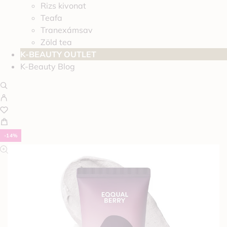
Rizs kivonat
Teafa
Tranexámsav
Zöld tea
K-BEAUTY OUTLET
K-Beauty Blog
-14%