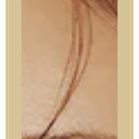
Termékek
Trendi
Bőrápolás
Bőrápolás
Arctisztító
Hámlasztó
Tonik, Tonerpárna, Arcpermet
Esszencia
Szérum, ampulla
Fátyolmaszk, maszk
Szemkörnyékápoló
Szemkörnyékápoló
Szempillaszérum
Arckrém, hidratáló krém
Fényvédelem
Éjszakai bőrápolás
Testápolás
Testápolás
Nyak- és dekoltázs