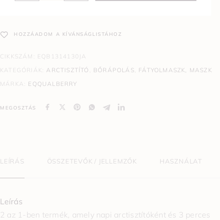
HOZZÁADOM A KÍVÁNSÁGLISTÁHOZ
CIKKSZÁM:
EQB1314130JA
KATEGÓRIÁK:
ARCTISZTÍTÓ
,
BŐRÁPOLÁS
,
FÁTYOLMASZK, MASZK
MÁRKA:
EQQUALBERRY
MEGOSZTÁS
LEÍRÁS
ÖSSZETEVŐK / JELLEMZŐK
HASZNÁLAT
Leírás
2 az 1-ben termék, amely napi arctisztítóként és 3 perces