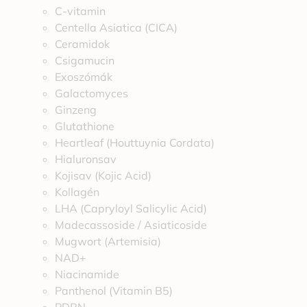
C-vitamin
Centella Asiatica (CICA)
Ceramidok
Csigamucin
Exoszómák
Galactomyces
Ginzeng
Glutathione
Heartleaf (Houttuynia Cordata)
Hialuronsav
Kojisav (Kojic Acid)
Kollagén
LHA (Capryloyl Salicylic Acid)
Madecassoside / Asiaticoside
Mugwort (Artemisia)
NAD+
Niacinamide
Panthenol (Vitamin B5)