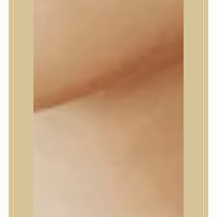
dear, Klairs
Dr.Althea
Dr.Melaxin
Dr.nineteen
Dr.Reju-All
Elizavecca
EQQUALBERRY
Esthetic House
Etude
Farm stay
Fraijour
Frudia
fwee
Goodal
GROWUS
HaruHaru Wonder
Heimish
HEVEBLUE