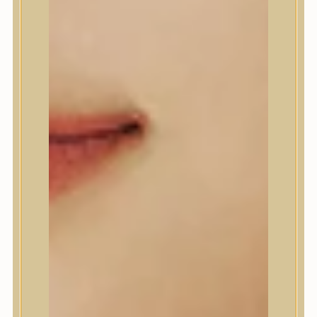
Abib
AMPLE:N
Anlan
ANUA
APLB
APRILSKIN
Arencia
Aromatica
AXIS-Y
Beauty of Joseon
Biodance
By Wishtrend
Celimax
Centellian24
CLIO
Colorkey
Cosrx
d’Alba
Daeng Gi Meo Ri