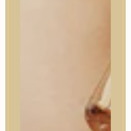
House of Dohwa
House of Hur
I Dew Care
I’m From
id PLACOSMETICS
ilso
Isntree
iUNIK
Javin de Seoul
JULYME
Jumiso
K-SECRET
Kaine
KLAVUU
La’dor
LalaRecipe
Ma:nyo Factory
Máry & May
Masil