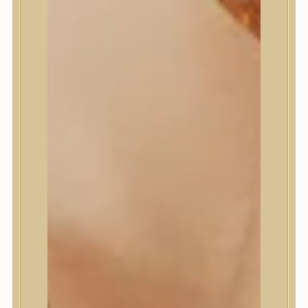
Medi-Peel
medicube
Meditherapy
Missha
Mixsoon
Mizon
Nature Republic
Neogen Dermalogy
Nine Less
Numbuzin
OOTD
Orien
Peripera
PESTLO
plu
PURCELL
Purito Seoul
Pyunkang Yul
Romand