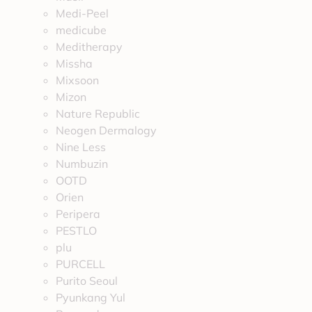
Medi-Peel
medicube
Meditherapy
Missha
Mixsoon
Mizon
Nature Republic
Neogen Dermalogy
Nine Less
Numbuzin
OOTD
Orien
Peripera
PESTLO
plu
PURCELL
Purito Seoul
Pyunkang Yul