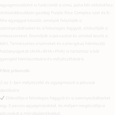
agyagmaszkként is funkcionál a sima, puha bőr eléréséhez.
Antioxidánsokban gazdag Purple Rice Complex-szel és 6-
féle agyaggal készült, amelyek felszívják a
szennyeződéseket és a felesleges faggyút, eltávolítják a
mitesszereket, finomítják a pórusokat és simává teszik a
bőrt. Természetes enzimeket és szinergikus hámlasztó
hatóanyagokat (AHA+BHA+PHA) is tartalmaz a bőr
gyengéd hámlasztására és mélytisztítására.
Főbb jellemzők:
2 az 1-ben mélytisztító és agyagmaszk a pórusok
ápolására
Eltávolítja a felesleges faggyút és a szennyeződéseket
egy 3 perces agyagmaszkkal, és mélyen megtisztítja a
pórusokat a mikrobuborékokkal.