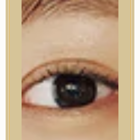
Ajakápolás
Testápolás
Testápolás
Tusfürdő
Testradír és hámlasztó
Kézápolás
Lábápolás
Hajápolás
Hajápolás
Hajápoló eszközök
Sampon
Hajpakolás / Kondícionáló
Hajápoló ampulla
Hajápoló esszencia
Hajolaj
Fejbőrápolás
Makeup
Makeup