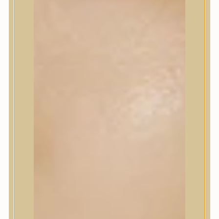
Korrektor
Fixáló
Pirosító, bronzosító
Sminkalap
Ajkak
Szemek
Alapozók és BB krémek
Szettek & Travel Size
Szépségápolási eszközök
Szépségápolási eszközök
Szépségápolási kellékek
Arcroller, gua sha
Elektromos szépségápolási eszközök
Termékminta
Baba-Mama
Akció
Márkák
Márkák
A’Pieu