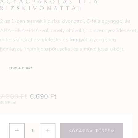
AGYAGPAKOLÁS LILA
RIZSKIVONATTAL
2 az 1-ben termék lila rizs kivonattal, 6-féle agyaggal és
AHA+BHA+PHA-val, amely eltávolítja a szennyeződéseket,
mitesszereket és a felesleges faggyút, gyengéden
hámlaszt, finomítja a pórusokat és simává teszi a bőrt.
7.800
Ft
6.690
Ft
(51,5 Ft / g)
KOSÁRBA TESZEM