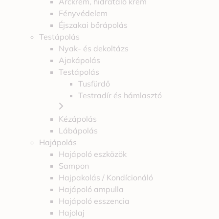
Arckrém, hidratáló krém
Fényvédelem
Éjszakai bőrápolás
Testápolás
Nyak- és dekoltázs
Ajakápolás
Testápolás
Tusfürdő
Testradír és hámlasztó
Kézápolás
Lábápolás
Hajápolás
Hajápoló eszközök
Sampon
Hajpakolás / Kondícionáló
Hajápoló ampulla
Hajápoló esszencia
Hajolaj