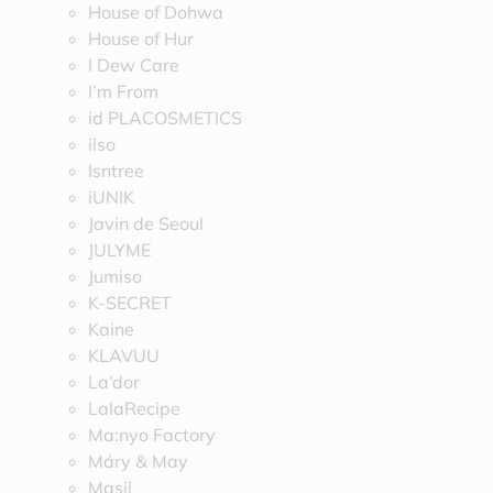
House of Dohwa
House of Hur
I Dew Care
I’m From
id PLACOSMETICS
ilso
Isntree
iUNIK
Javin de Seoul
JULYME
Jumiso
K-SECRET
Kaine
KLAVUU
La’dor
LalaRecipe
Ma:nyo Factory
Máry & May
Masil