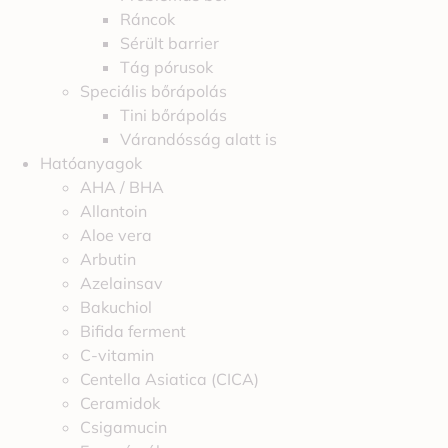
Ráncok
Sérült barrier
Tág pórusok
Speciális bőrápolás
Tini bőrápolás
Várandósság alatt is
Hatóanyagok
AHA / BHA
Allantoin
Aloe vera
Arbutin
Azelainsav
Bakuchiol
Bifida ferment
C-vitamin
Centella Asiatica (CICA)
Ceramidok
Csigamucin