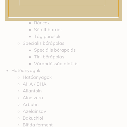
Irritáció
Pigmentfoltok
Problémás bőr
Ráncok
Sérült barrier
Tág pórusok
Speciális bőrápolás
Speciális bőrápolás
Tini bőrápolás
Várandósság alatt is
Hatóanyagok
Hatóanyagok
AHA / BHA
Allantoin
Aloe vera
Arbutin
Azelainsav
Bakuchiol
Bifida ferment