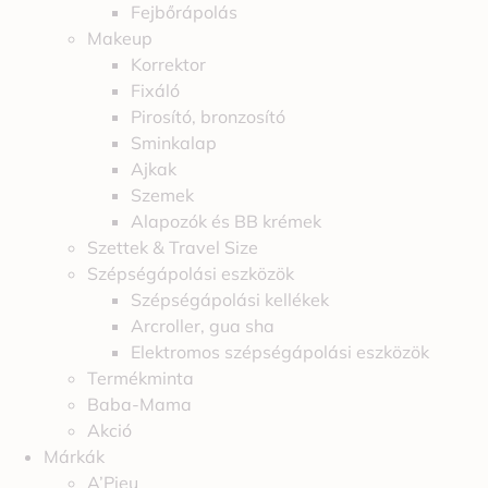
Fejbőrápolás
Makeup
Korrektor
Fixáló
Pirosító, bronzosító
Sminkalap
Ajkak
Szemek
Alapozók és BB krémek
Szettek & Travel Size
Szépségápolási eszközök
Szépségápolási kellékek
Arcroller, gua sha
Elektromos szépségápolási eszközök
Termékminta
Baba-Mama
Akció
Márkák
A’Pieu