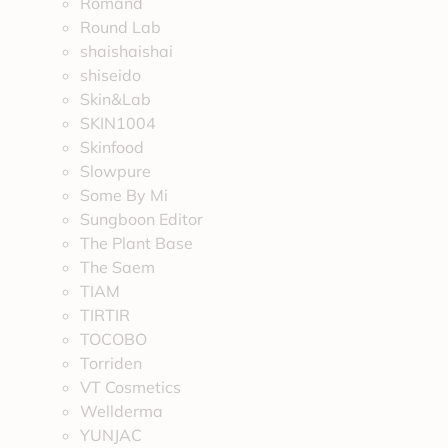
Romand
Round Lab
shaishaishai
shiseido
Skin&Lab
SKIN1004
Skinfood
Slowpure
Some By Mi
Sungboon Editor
The Plant Base
The Saem
TIAM
TIRTIR
TOCOBO
Torriden
VT Cosmetics
Wellderma
YUNJAC