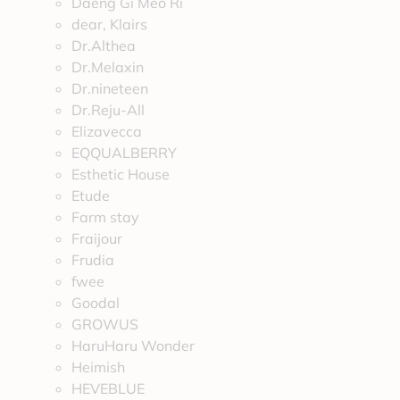
Daeng Gi Meo Ri
dear, Klairs
Dr.Althea
Dr.Melaxin
Dr.nineteen
Dr.Reju-All
Elizavecca
EQQUALBERRY
Esthetic House
Etude
Farm stay
Fraijour
Frudia
fwee
Goodal
GROWUS
HaruHaru Wonder
Heimish
HEVEBLUE