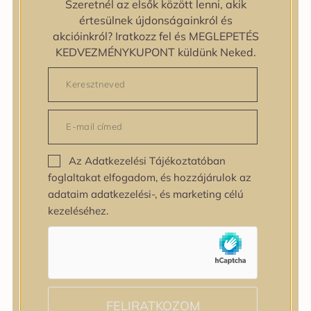
zipiderm
Szeretnél az elsők között lenni, akik
Bőrállapot
értesülnek újdonságainkról és
Bőrállapot
akcióinkról? Iratkozz fel és MEGLEPETÉS
Bőrtípus
KEDVEZMÉNYKUPONT küldünk Neked.
Bőrtípus
Kombinált
Normál
Száraz
Zsíros
Bőrprobléma
Az Adatkezelési Tájékoztatóban
Bőrprobléma
foglaltakat elfogadom, és hozzájárulok az
Bőrpír
adataim adatkezelési-, és marketing célú
Dehidratált bőr
kezeléséhez.
Egyenetlen bőrtextúra
Egyenetlen tónus
Érett bőr
Érzékeny bőr
Fakóság
Feszességvesztés
FELIRATKOZOM