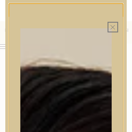
MAGYAR WEBÁRUHÁZ
MINDEN TERMÉK SAJÁT HAZAI RAKTÁRON
INGYENES SZÁLLÍTÁS 19.999 FT FELETT MAGYARORSZÁGRA
KÜLFÖLDRE IS SZÁLLÍTUNK - WE SHIP TO HR, IT, RO, SI
& SK