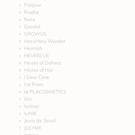
Fraijour
Frudia
fwee
Goodal
GROWUS
HaruHaru Wonder
Heimish
HEVEBLUE
House of Dohwa
House of Hur
I Dew Care
I’m From
id PLACOSMETICS
ilso
Isntree
iUNIK
Javin de Seoul
JULYME