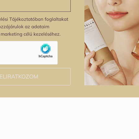
lési Tájékoztatóban foglaltakat
ozzájárulok az adataim
s marketing célú kezeléséhez.
ELIRATKOZOM