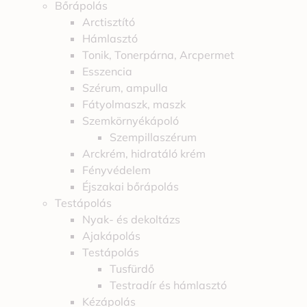
Bőrápolás
Arctisztító
Hámlasztó
Tonik, Tonerpárna, Arcpermet
Esszencia
Szérum, ampulla
Fátyolmaszk, maszk
Szemkörnyékápoló
Szempillaszérum
Arckrém, hidratáló krém
Fényvédelem
Éjszakai bőrápolás
Testápolás
Nyak- és dekoltázs
Ajakápolás
Testápolás
Tusfürdő
Testradír és hámlasztó
Kézápolás