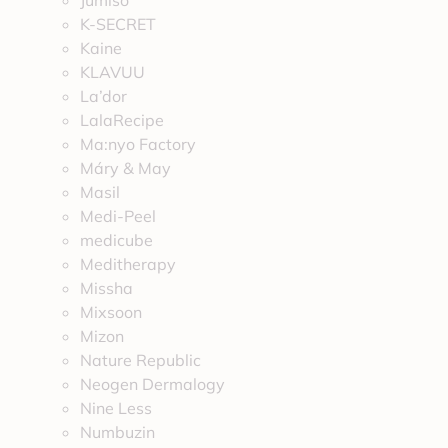
Jumiso
K-SECRET
Kaine
KLAVUU
La’dor
LalaRecipe
Ma:nyo Factory
Máry & May
Masil
Medi-Peel
medicube
Meditherapy
Missha
Mixsoon
Mizon
Nature Republic
Neogen Dermalogy
Nine Less
Numbuzin