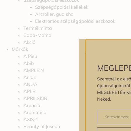
Szépségápolási eszközök
Szépségápolási kellékek
Arcroller, gua sha
Elektromos szépségápolási eszközök
Termékminta
Baba-Mama
Akció
Márkák
A’Pieu
Abib
MEGLEP
AMPLE:N
Anlan
Szeretnél az első
ANUA
újdonságainkról é
APLB
MEGLEPETÉS K
APRILSKIN
Neked.
Arencia
Aromatica
AXIS-Y
Beauty of Joseon