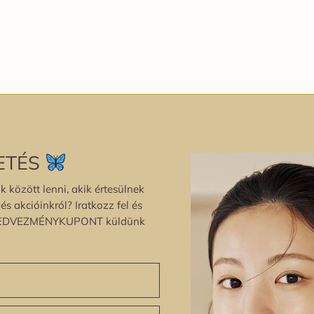
ETÉS
k között lenni, akik értesülnek
s akcióinkról? Iratkozz fel és
EDVEZMÉNYKUPONT küldünk