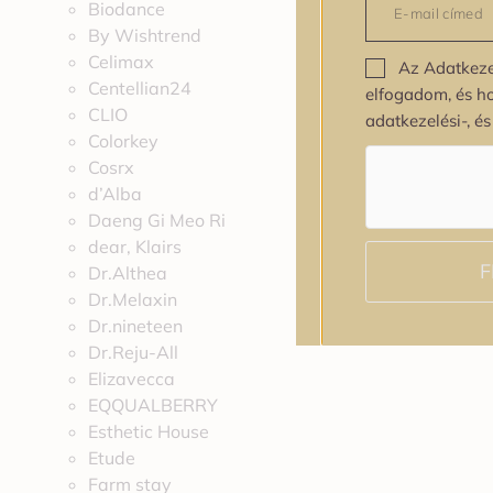
Biodance
By Wishtrend
Celimax
Az Adatkeze
Centellian24
elfogadom, és h
CLIO
adatkezelési-, é
Colorkey
Cosrx
d’Alba
Daeng Gi Meo Ri
dear, Klairs
F
Dr.Althea
Dr.Melaxin
Dr.nineteen
Dr.Reju-All
Elizavecca
EQQUALBERRY
Esthetic House
Etude
Farm stay