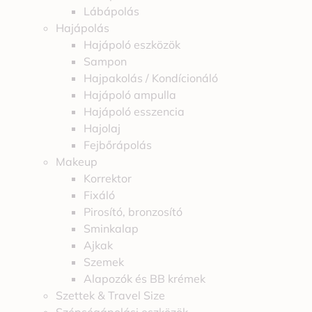
Lábápolás
Hajápolás
Hajápoló eszközök
Sampon
Hajpakolás / Kondícionáló
Hajápoló ampulla
Hajápoló esszencia
Hajolaj
Fejbőrápolás
Makeup
Korrektor
Fixáló
Pirosító, bronzosító
Sminkalap
Ajkak
Szemek
Alapozók és BB krémek
Szettek & Travel Size