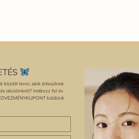
ETÉS
k között lenni, akik értesülnek
s akcióinkról? Iratkozz fel és
EDVEZMÉNYKUPONT küldünk