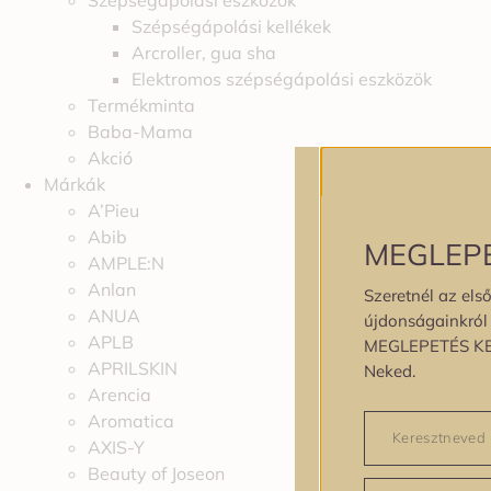
Szépségápolási eszközök
Szépségápolási kellékek
Arcroller, gua sha
Elektromos szépségápolási eszközök
Termékminta
Baba-Mama
Akció
Márkák
A’Pieu
Abib
MEGLEP
AMPLE:N
Anlan
Szeretnél az első
ANUA
újdonságainkról é
APLB
MEGLEPETÉS K
APRILSKIN
Neked.
Arencia
Aromatica
AXIS-Y
Beauty of Joseon