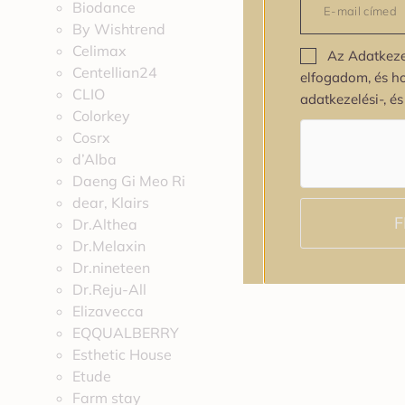
Biodance
By Wishtrend
Celimax
Az Adatkeze
Centellian24
elfogadom, és h
CLIO
adatkezelési-, é
Colorkey
Cosrx
d’Alba
Daeng Gi Meo Ri
dear, Klairs
F
Dr.Althea
Dr.Melaxin
Dr.nineteen
Dr.Reju-All
Elizavecca
EQQUALBERRY
Esthetic House
Etude
Farm stay