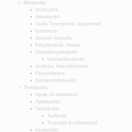
Bőrápolás
Arctisztító
Hámlasztó
Tonik, Tonerpárna, Arcpermet
Esszencia
Szérum, ampulla
Fátyolmaszk, maszk
Szemkörnyékápoló
Szempillaszérum
Arckrém, hidratáló krém
Fényvédelem
Éjszakai bőrápolás
Testápolás
Nyak- és dekoltázs
Ajakápolás
Testápolás
Tusfürdő
Testradír és hámlasztó
Kézápolás