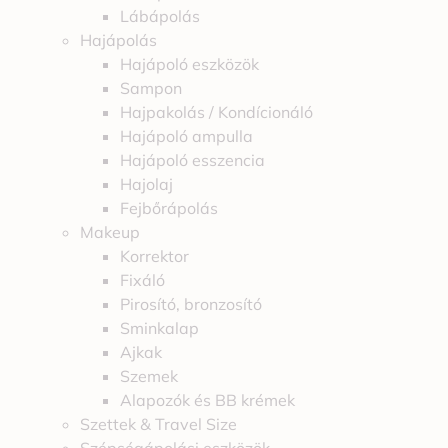
Lábápolás
Hajápolás
Hajápoló eszközök
Sampon
Hajpakolás / Kondícionáló
Hajápoló ampulla
Hajápoló esszencia
Hajolaj
Fejbőrápolás
Makeup
Korrektor
Fixáló
Pirosító, bronzosító
Sminkalap
Ajkak
Szemek
Alapozók és BB krémek
Szettek & Travel Size