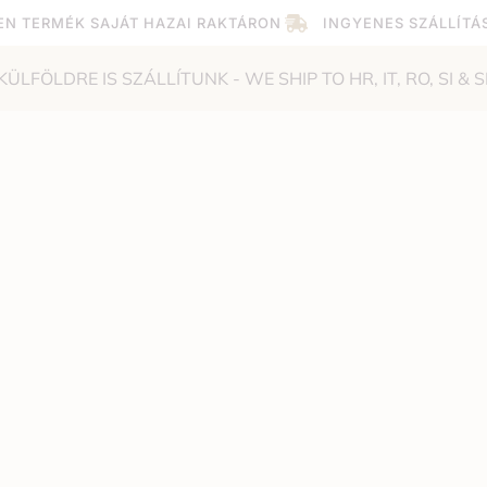
EN TERMÉK SAJÁT HAZAI RAKTÁRON
INGYENES SZÁLLÍTÁ
KÜLFÖLDRE IS SZÁLLÍTUNK - WE SHIP TO HR, IT, RO, SI & S