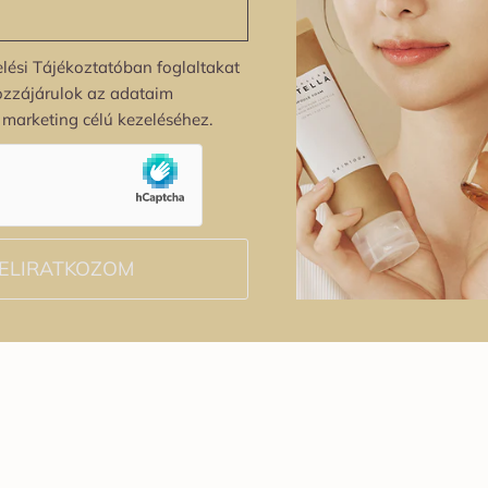
lési Tájékoztatóban foglaltakat
ozzájárulok az adataim
s marketing célú kezeléséhez.
ELIRATKOZOM