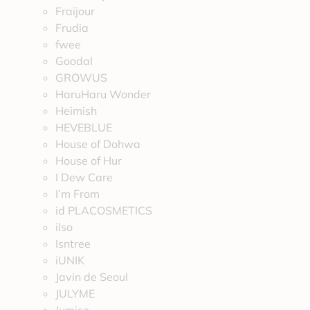
Fraijour
Frudia
fwee
Goodal
GROWUS
HaruHaru Wonder
Heimish
HEVEBLUE
House of Dohwa
House of Hur
I Dew Care
I’m From
id PLACOSMETICS
ilso
Isntree
iUNIK
Javin de Seoul
JULYME