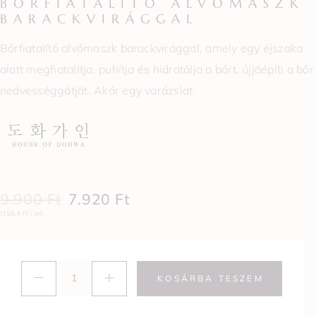
BŐRFIATALÍTÓ ALVÓMASZK
BARACKVIRÁGGAL
Bőrfiatalító alvómaszk barackvirággal, amely egy éjszaka
alatt megfiatalítja, puhítja és hidratálja a bőrt, újjáépíti a bőr
nedvességgátját. Akár egy varázslat.
9.900
Ft
7.920
Ft
(158,4 Ft / ml)
KOSÁRBA TESZEM