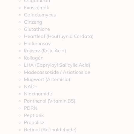
Csigamucin
Exoszómák
Galactomyces
Ginzeng
Glutathione
Heartleaf (Houttuynia Cordata)
Hialuronsav
Kojisav (Kojic Acid)
Kollagén
LHA (Capryloyl Salicylic Acid)
Madecassoside / Asiaticoside
Mugwort (Artemisia)
NAD+
Niacinamide
Panthenol (Vitamin B5)
PDRN
Peptidek
Propolisz
Retinal (Retinaldehyde)