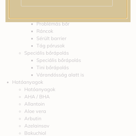
Feszességvesztés
Irritáció
Pigmentfoltok
Problémás bőr
Ráncok
Sérült barrier
Tág pórusok
Speciális bőrápolás
Speciális bőrápolás
Tini bőrápolás
Várandósság alatt is
Hatóanyagok
Hatóanyagok
AHA / BHA
Allantoin
Aloe vera
Arbutin
Azelainsav
Bakuchiol