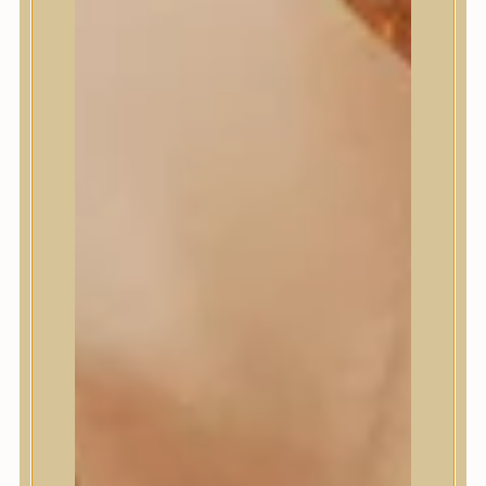
Masil
Medi-Peel
medicube
Meditherapy
Missha
Mixsoon
Mizon
Nature Republic
Neogen Dermalogy
Nine Less
Numbuzin
OOTD
Orien
Peripera
PESTLO
plu
PURCELL
Purito Seoul
Pyunkang Yul