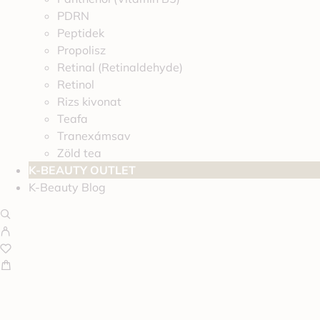
PDRN
Peptidek
Propolisz
Retinal (Retinaldehyde)
Retinol
Rizs kivonat
Teafa
Tranexámsav
Zöld tea
K-BEAUTY OUTLET
K-Beauty Blog