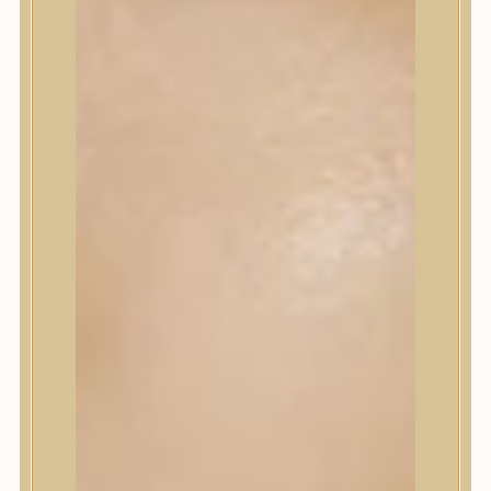
Korrektor
Fixáló
Pirosító, bronzosító
Sminkalap
Ajkak
Szemek
Alapozók és BB krémek
Szettek & Travel Size
Szépségápolási eszközök
Szépségápolási eszközök
Szépségápolási kellékek
Arcroller, gua sha
Elektromos szépségápolási eszközök
Termékminta
Baba-Mama
Akció
Márkák
Márkák