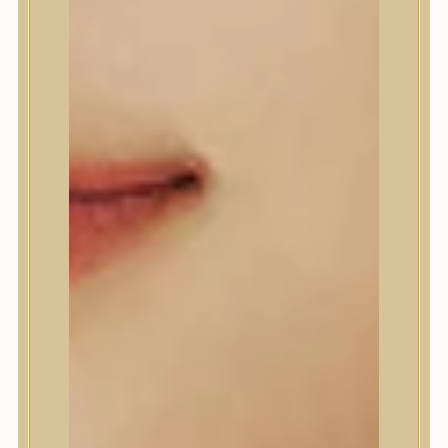
A’Pieu
Abib
AMPLE:N
Anlan
ANUA
APLB
APRILSKIN
Arencia
Aromatica
AXIS-Y
Beauty of Joseon
Biodance
By Wishtrend
Celimax
Centellian24
CLIO
Colorkey
Cosrx
d’Alba