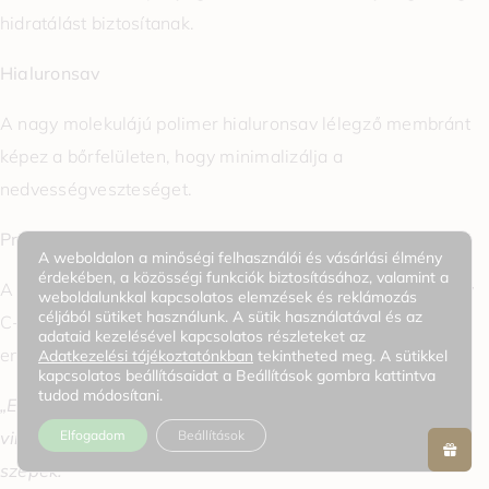
hidratálást biztosítanak.
Hialuronsav
A nagy molekulájú polimer hialuronsav lélegző membránt
képez a bőrfelületen, hogy minimalizálja a
nedvességveszteséget.
Prunus Persica (barackvirág) kivonat
A weboldalon a minőségi felhasználói és vásárlási élmény
érdekében, a közösségi funkciók biztosításához, valamint a
A Prunus Persica (barackvirág) kivonat rendkívül hatékony
weboldalunkkal kapcsolatos elemzések és reklámozás
céljából sütiket használunk. A sütik használatával és az
C-vitamint tartalmaz, amely világosít, ragyogóvá teszi,
adataid kezelésével kapcsolatos részleteket az
energiával telíti és vitalizálja a bőrt.
Adatkezelési tájékoztatónkban
tekintheted meg. A sütikkel
kapcsolatos beállításaidat a Beállítások gombra kattintva
tudod módosítani.
„Egyes virágok korán, mások későn nyílnak, de a késői
Elfogadom
Beállítások
virágzás nem azt jelenti, hogy ezek a virágok kevésbé
szépek.”