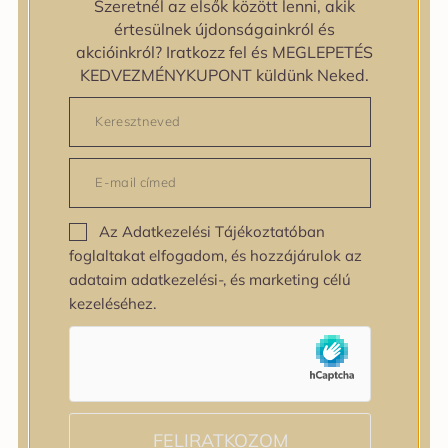
Szeretnél az elsők között lenni, akik
zipiderm
értesülnek újdonságainkról és
Bőrállapot
akcióinkról? Iratkozz fel és MEGLEPETÉS
Bőrállapot
KEDVEZMÉNYKUPONT küldünk Neked.
Bőrtípus
Bőrtípus
Kombinált
Normál
Száraz
Zsíros
Az Adatkezelési Tájékoztatóban
Bőrprobléma
foglaltakat elfogadom, és hozzájárulok az
Bőrprobléma
adataim adatkezelési-, és marketing célú
Bőrpír
kezeléséhez.
Dehidratált bőr
Egyenetlen bőrtextúra
Egyenetlen tónus
Érett bőr
Érzékeny bőr
Fakóság
FELIRATKOZOM