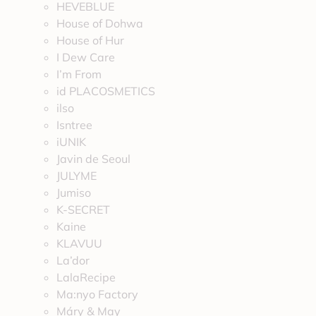
HEVEBLUE
House of Dohwa
House of Hur
I Dew Care
I’m From
id PLACOSMETICS
ilso
Isntree
iUNIK
Javin de Seoul
JULYME
Jumiso
K-SECRET
Kaine
KLAVUU
La’dor
LalaRecipe
Ma:nyo Factory
Máry & May