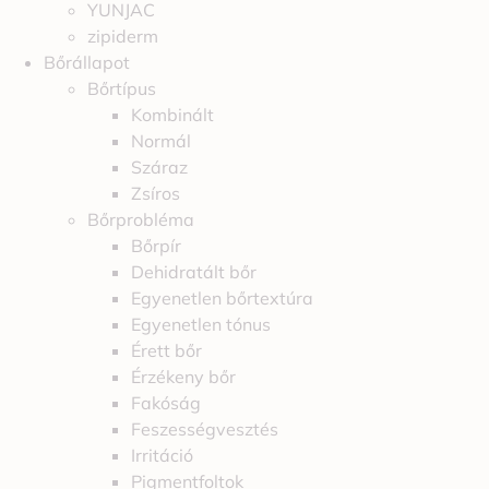
YUNJAC
zipiderm
Bőrállapot
Bőrtípus
Kombinált
Normál
Száraz
Zsíros
Bőrprobléma
Bőrpír
Dehidratált bőr
Egyenetlen bőrtextúra
Egyenetlen tónus
Érett bőr
Érzékeny bőr
Fakóság
Feszességvesztés
Irritáció
Pigmentfoltok