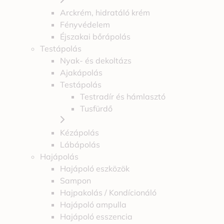
Arckrém, hidratáló krém
Fényvédelem
Éjszakai bőrápolás
Testápolás
Nyak- és dekoltázs
Ajakápolás
Testápolás
Testradír és hámlasztó
Tusfürdő
Kézápolás
Lábápolás
Hajápolás
Hajápoló eszközök
Sampon
Hajpakolás / Kondícionáló
Hajápoló ampulla
Hajápoló esszencia