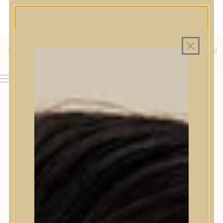
MAGYAR WEBÁRUHÁZ
MINDEN TERMÉK SAJÁT HAZAI RAKTÁRON
INGYENES SZÁLLÍTÁS 19.999 FT FELETT MAGYARORSZÁGRA
KÜLFÖLDRE IS SZÁLLÍTUNK - WE SHIP TO HR, IT, RO, SI
& SK