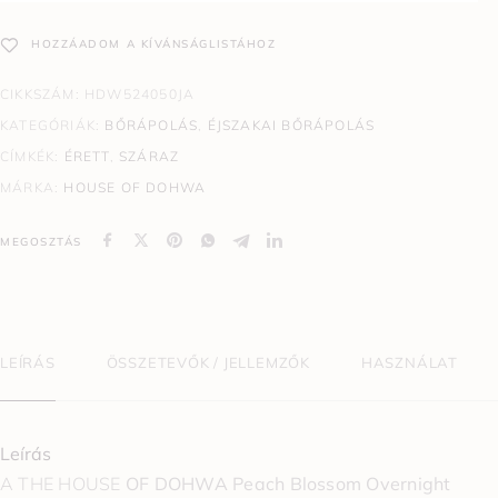
HOZZÁADOM A KÍVÁNSÁGLISTÁHOZ
CIKKSZÁM:
HDW524050JA
KATEGÓRIÁK:
BŐRÁPOLÁS
,
ÉJSZAKAI BŐRÁPOLÁS
CÍMKÉK:
ÉRETT
,
SZÁRAZ
MÁRKA:
HOUSE OF DOHWA
MEGOSZTÁS
LEÍRÁS
ÖSSZETEVŐK / JELLEMZŐK
HASZNÁLAT
Leírás
A THE HOUSE
OF DOHWA
Peach Blossom Overnight