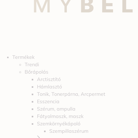
Termékek
Trendi
Bőrápolás
Arctisztító
Hámlasztó
Tonik, Tonerpárna, Arcpermet
Esszencia
Szérum, ampulla
Fátyolmaszk, maszk
Szemkörnyékápoló
Szempillaszérum