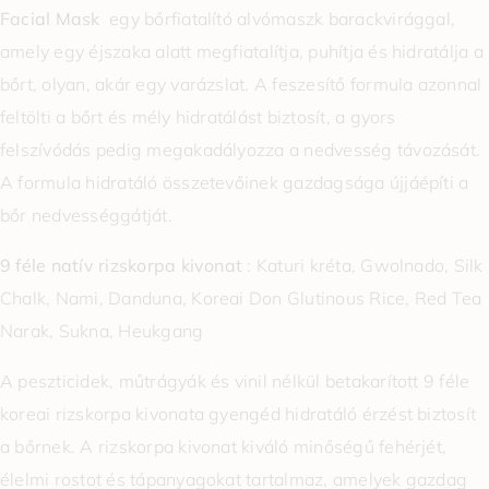
Facial Mask
egy bőrfiatalító alvómaszk barackvirággal,
amely egy éjszaka alatt megfiatalítja, puhítja és hidratálja a
bőrt, olyan, akár egy varázslat. A feszesítő formula azonnal
feltölti a bőrt és mély hidratálást biztosít, a gyors
felszívódás pedig megakadályozza a nedvesség távozását.
A formula hidratáló összetevőinek gazdagsága újjáépíti a
bőr nedvességgátját.
9 féle natív rizskorpa kivonat
: Katuri kréta, Gwolnado, Silk
Chalk, Nami, Danduna, Koreai Don Glutinous Rice, Red Tea
Narak, Sukna, Heukgang
A peszticidek, műtrágyák és vinil nélkül betakarított 9 féle
koreai rizskorpa kivonata gyengéd hidratáló érzést biztosít
a bőrnek. A rizskorpa kivonat kiváló minőségű fehérjét,
élelmi rostot és tápanyagokat tartalmaz, amelyek gazdag