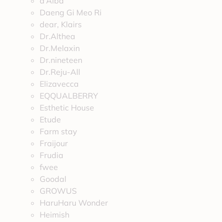
d’Alba
Daeng Gi Meo Ri
dear, Klairs
Dr.Althea
Dr.Melaxin
Dr.nineteen
Dr.Reju-All
Elizavecca
EQQUALBERRY
Esthetic House
Etude
Farm stay
Fraijour
Frudia
fwee
Goodal
GROWUS
HaruHaru Wonder
Heimish