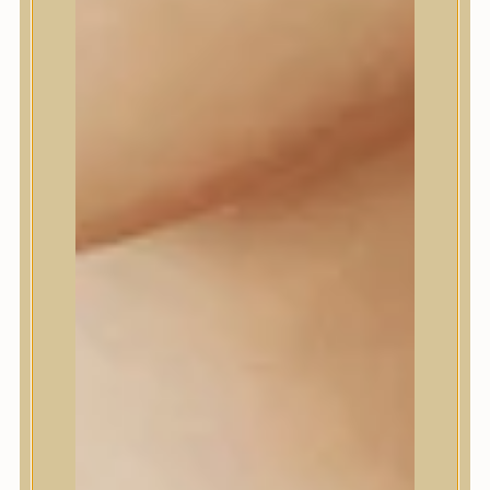
Daeng Gi Meo Ri
dear, Klairs
Dr.Althea
Dr.Melaxin
Dr.nineteen
Dr.Reju-All
Elizavecca
EQQUALBERRY
Esthetic House
Etude
Farm stay
Fraijour
Frudia
fwee
Goodal
GROWUS
HaruHaru Wonder
Heimish
HEVEBLUE