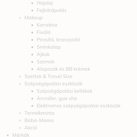
Hajolaj
Fejbőrápolás
Makeup
Korrektor
Fixáló
Pirosító, bronzosító
Sminkalap
Ajkak
Szemek
Alapozók és BB krémek
Szettek & Travel Size
Szépségápolási eszközök
Szépségápolási kellékek
Arcroller, gua sha
Elektromos szépségápolási eszközök
Termékminta
Baba-Mama
Akció
Márkák