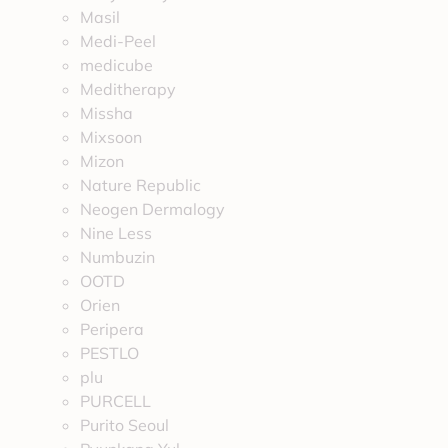
Masil
Medi-Peel
medicube
Meditherapy
Missha
Mixsoon
Mizon
Nature Republic
Neogen Dermalogy
Nine Less
Numbuzin
OOTD
Orien
Peripera
PESTLO
plu
PURCELL
Purito Seoul