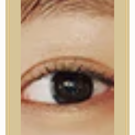
Nyak- és dekoltázs
Ajakápolás
Testápolás
Testápolás
Testradír és hámlasztó
Tusfürdő
Kézápolás
Lábápolás
Hajápolás
Hajápolás
Hajápoló eszközök
Sampon
Hajpakolás / Kondícionáló
Hajápoló ampulla
Hajápoló esszencia
Hajolaj
Fejbőrápolás
Makeup
Makeup