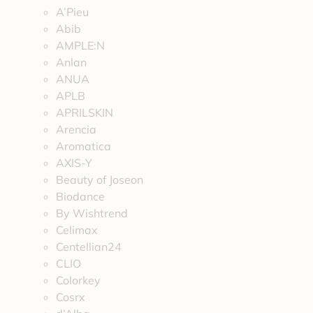
A’Pieu
Abib
AMPLE:N
Anlan
ANUA
APLB
APRILSKIN
Arencia
Aromatica
AXIS-Y
Beauty of Joseon
Biodance
By Wishtrend
Celimax
Centellian24
CLIO
Colorkey
Cosrx