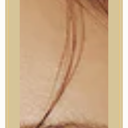
Termékek
Termékek
Trendi
Bőrápolás
Bőrápolás
Arctisztító
Hámlasztó
Tonik, Tonerpárna, Arcpermet
Esszencia
Szérum, ampulla
Fátyolmaszk, maszk
Szemkörnyékápoló
Szemkörnyékápoló
Szempillaszérum
Arckrém, hidratáló krém
Fényvédelem
Éjszakai bőrápolás
Testápolás
Testápolás