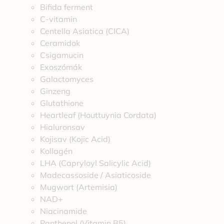
Bifida ferment
C-vitamin
Centella Asiatica (CICA)
Ceramidok
Csigamucin
Exoszómák
Galactomyces
Ginzeng
Glutathione
Heartleaf (Houttuynia Cordata)
Hialuronsav
Kojisav (Kojic Acid)
Kollagén
LHA (Capryloyl Salicylic Acid)
Madecassoside / Asiaticoside
Mugwort (Artemisia)
NAD+
Niacinamide
Panthenol (Vitamin B5)