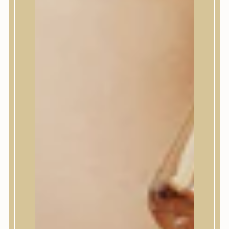
House of Dohwa
House of Hur
I Dew Care
I’m From
id PLACOSMETICS
ilso
Isntree
iUNIK
Javin de Seoul
JULYME
Jumiso
K-SECRET
Kaine
KLAVUU
La’dor
LalaRecipe
Ma:nyo Factory
Máry & May