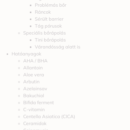
Problémás bőr
Ráncok
Sérült barrier
Tág pórusok
Speciális bőrápolás
Tini bőrápolás
Várandósság alatt is
Hatóanyagok
AHA / BHA
Allantoin
Aloe vera
Arbutin
Azelainsav
Bakuchiol
Bifida ferment
C-vitamin
Centella Asiatica (CICA)
Ceramidok