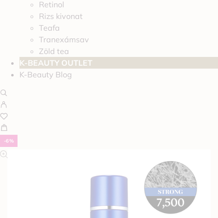
Retinol
Rizs kivonat
Teafa
Tranexámsav
Zöld tea
K-BEAUTY OUTLET
K-Beauty Blog
-6%