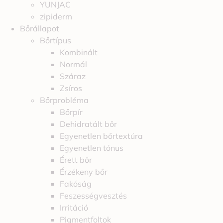
YUNJAC
zipiderm
Bőrállapot
Bőrtípus
Kombinált
Normál
Száraz
Zsíros
Bőrprobléma
Bőrpír
Dehidratált bőr
Egyenetlen bőrtextúra
Egyenetlen tónus
Érett bőr
Érzékeny bőr
Fakóság
Feszességvesztés
Irritáció
Pigmentfoltok