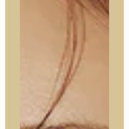
Termékek
Termékek
Trendi
Bőrápolás
Bőrápolás
Arctisztító
Hámlasztó
Tonik, Tonerpárna, Arcpermet
Esszencia
Szérum, ampulla
Fátyolmaszk, maszk
Szemkörnyékápoló
Szemkörnyékápoló
Szempillaszérum
Arckrém, hidratáló krém
Fényvédelem
Éjszakai bőrápolás
Testápolás
Testápolás