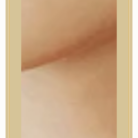
Daeng Gi Meo Ri
dear, Klairs
Dr.Althea
Dr.Melaxin
Dr.nineteen
Dr.Reju-All
Elizavecca
EQQUALBERRY
Esthetic House
Etude
Farm stay
Fraijour
Frudia
fwee
Goodal
GROWUS
HaruHaru Wonder
Heimish
HEVEBLUE