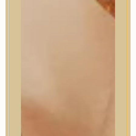
Masil
Medi-Peel
medicube
Meditherapy
Missha
Mixsoon
Mizon
Nature Republic
Neogen Dermalogy
Nine Less
Numbuzin
OOTD
Orien
Peripera
PESTLO
plu
PURCELL
Purito Seoul
Pyunkang Yul