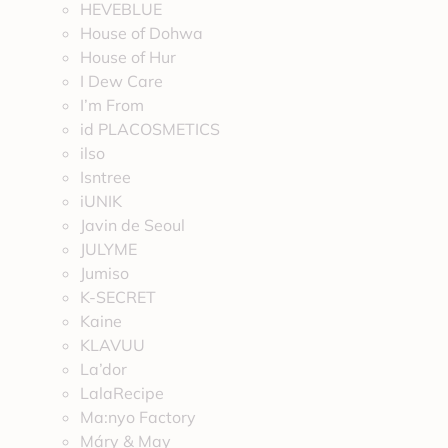
HEVEBLUE
House of Dohwa
House of Hur
I Dew Care
I’m From
id PLACOSMETICS
ilso
Isntree
iUNIK
Javin de Seoul
JULYME
Jumiso
K-SECRET
Kaine
KLAVUU
La’dor
LalaRecipe
Ma:nyo Factory
Máry & May