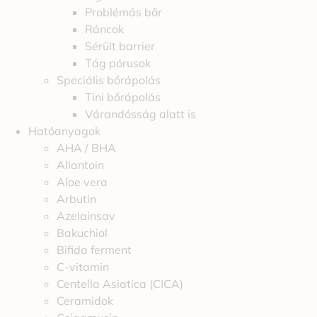
Problémás bőr
Ráncok
Sérült barrier
Tág pórusok
Speciális bőrápolás
Tini bőrápolás
Várandósság alatt is
Hatóanyagok
AHA / BHA
Allantoin
Aloe vera
Arbutin
Azelainsav
Bakuchiol
Bifida ferment
C-vitamin
Centella Asiatica (CICA)
Ceramidok