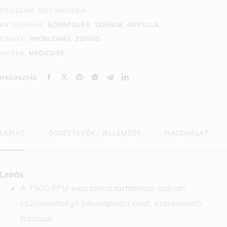
CIKKSZÁM:
MDC985030JA
KATEGÓRIÁK:
BŐRÁPOLÁS
,
SZÉRUM, AMPULLA
CÍMKÉK:
PROBLÉMÁS
,
ZSÍROS
MÁRKA:
MEDICUBE
MEGOSZTÁS
LEÍRÁS
ÖSSZETEVŐK / JELLEMZŐK
HASZNÁLAT
Leírás
A 7500 PPM exoszómát tartalmazó szérum
csúcsminőségű pórusápolást kínál, észrevehető
hatással.