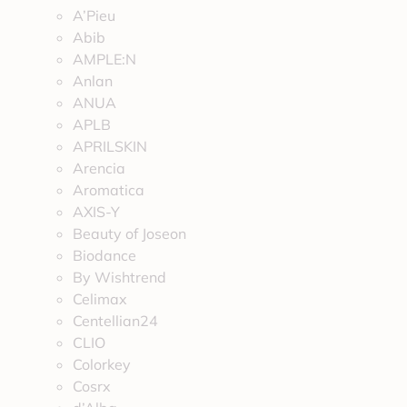
A’Pieu
Abib
AMPLE:N
Anlan
ANUA
APLB
APRILSKIN
Arencia
Aromatica
AXIS-Y
Beauty of Joseon
Biodance
By Wishtrend
Celimax
Centellian24
CLIO
Colorkey
Cosrx