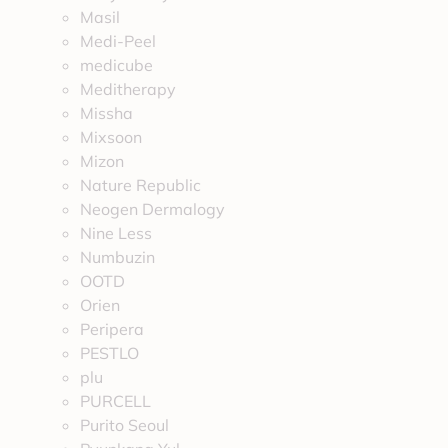
Masil
Medi-Peel
medicube
Meditherapy
Missha
Mixsoon
Mizon
Nature Republic
Neogen Dermalogy
Nine Less
Numbuzin
OOTD
Orien
Peripera
PESTLO
plu
PURCELL
Purito Seoul