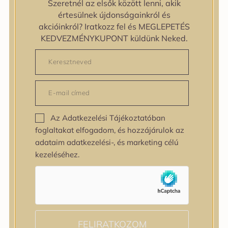
Szeretnél az elsők között lenni, akik
zipiderm
értesülnek újdonságainkról és
Bőrállapot
akcióinkról? Iratkozz fel és MEGLEPETÉS
Bőrállapot
KEDVEZMÉNYKUPONT küldünk Neked.
Bőrtípus
Bőrtípus
Kombinált
Normál
Száraz
Zsíros
Az Adatkezelési Tájékoztatóban
Bőrprobléma
foglaltakat elfogadom, és hozzájárulok az
Bőrprobléma
adataim adatkezelési-, és marketing célú
Bőrpír
kezeléséhez.
Dehidratált bőr
Egyenetlen bőrtextúra
Egyenetlen tónus
Érett bőr
Érzékeny bőr
Fakóság
FELIRATKOZOM