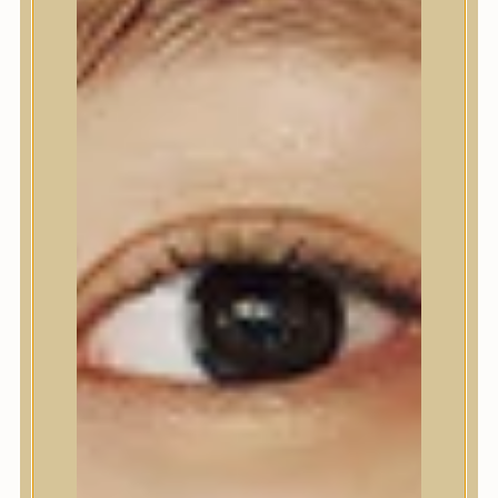
Nyak- és dekoltázs
Ajakápolás
Testápolás
Testápolás
Tusfürdő
Testradír és hámlasztó
Kézápolás
Lábápolás
Hajápolás
Hajápolás
Hajápoló eszközök
Sampon
Hajpakolás / Kondícionáló
Hajápoló ampulla
Hajápoló esszencia
Hajolaj
Fejbőrápolás
Makeup
Makeup