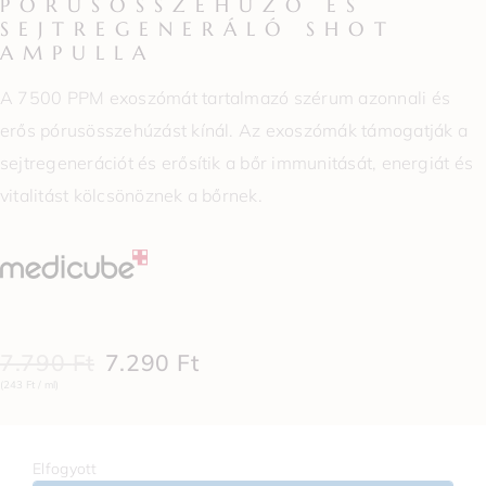
PÓRUSÖSSZEHÚZÓ ÉS
SEJTREGENERÁLÓ SHOT
AMPULLA
A 7500 PPM exoszómát tartalmazó szérum azonnali és
erős pórusösszehúzást kínál. Az exoszómák támogatják a
sejtregenerációt és erősítik a bőr immunitását, energiát és
vitalitást kölcsönöznek a bőrnek.
7.790
Ft
7.290
Ft
(243 Ft / ml)
Elfogyott