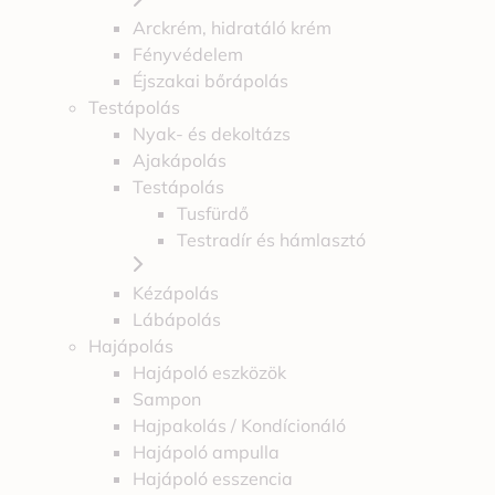
Arckrém, hidratáló krém
Fényvédelem
Éjszakai bőrápolás
Testápolás
Nyak- és dekoltázs
Ajakápolás
Testápolás
Tusfürdő
Testradír és hámlasztó
Kézápolás
Lábápolás
Hajápolás
Hajápoló eszközök
Sampon
Hajpakolás / Kondícionáló
Hajápoló ampulla
Hajápoló esszencia