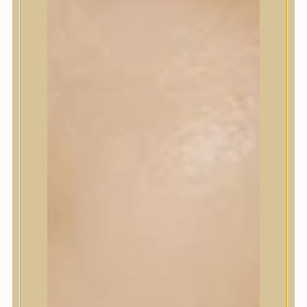
Korrektor
Fixáló
Pirosító, bronzosító
Sminkalap
Ajkak
Szemek
Alapozók és BB krémek
Szettek & Travel Size
Szépségápolási eszközök
Szépségápolási eszközök
Szépségápolási kellékek
Arcroller, gua sha
Elektromos szépségápolási eszközök
Termékminta
Baba-Mama
Akció
Márkák
Márkák