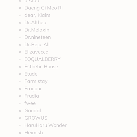
d’Alba
Daeng Gi Meo Ri
dear, Klairs
Dr.Althea
Dr.Melaxin
Dr.nineteen
Dr.Reju-All
Elizavecca
EQQUALBERRY
Esthetic House
Etude
Farm stay
Fraijour
Frudia
fwee
Goodal
GROWUS
HaruHaru Wonder
Heimish