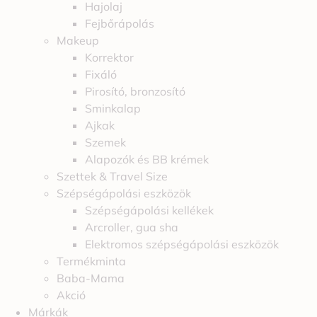
Hajolaj
Fejbőrápolás
Makeup
Korrektor
Fixáló
Pirosító, bronzosító
Sminkalap
Ajkak
Szemek
Alapozók és BB krémek
Szettek & Travel Size
Szépségápolási eszközök
Szépségápolási kellékek
Arcroller, gua sha
Elektromos szépségápolási eszközök
Termékminta
Baba-Mama
Akció
Márkák