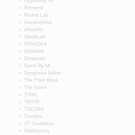
Pyunkang Yul
Romand
Round Lab
shaishaishai
shiseido
Skin&Lab
SKIN1004
Skinfood
Slowpure
Some By Mi
Sungboon Editor
The Plant Base
The Saem
TIAM
TIRTIR
TOCOBO
Torriden
VT Cosmetics
Wellderma