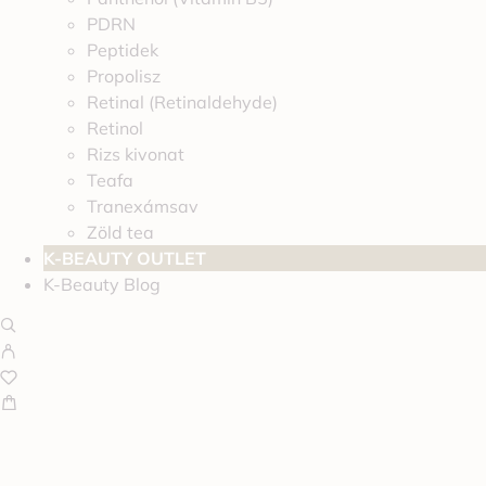
PDRN
Peptidek
Propolisz
Retinal (Retinaldehyde)
Retinol
Rizs kivonat
Teafa
Tranexámsav
Zöld tea
K-BEAUTY OUTLET
K-Beauty Blog