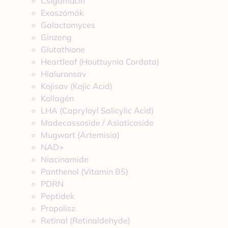
Csigamucin
Exoszómák
Galactomyces
Ginzeng
Glutathione
Heartleaf (Houttuynia Cordata)
Hialuronsav
Kojisav (Kojic Acid)
Kollagén
LHA (Capryloyl Salicylic Acid)
Madecassoside / Asiaticoside
Mugwort (Artemisia)
NAD+
Niacinamide
Panthenol (Vitamin B5)
PDRN
Peptidek
Propolisz
Retinal (Retinaldehyde)