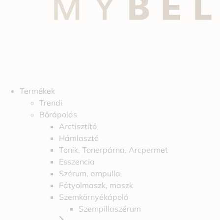
Termékek
Trendi
Bőrápolás
Arctisztító
Hámlasztó
Tonik, Tonerpárna, Arcpermet
Esszencia
Szérum, ampulla
Fátyolmaszk, maszk
Szemkörnyékápoló
Szempillaszérum