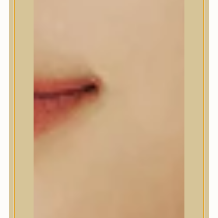
A’Pieu
Abib
AMPLE:N
Anlan
ANUA
APLB
APRILSKIN
Arencia
Aromatica
AXIS-Y
Beauty of Joseon
Biodance
By Wishtrend
Celimax
Centellian24
CLIO
Colorkey
Cosrx
d’Alba