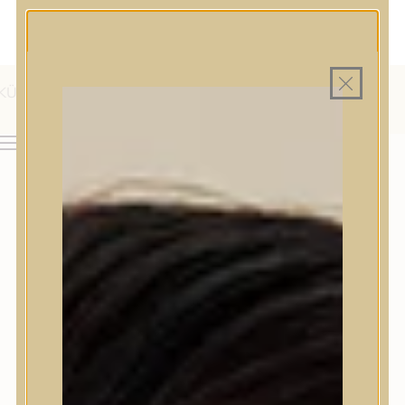
MAGYAR WEBÁRUHÁZ
MINDEN TERMÉK SAJÁT HAZAI RAKTÁRON
INGYENES SZÁLLÍTÁS 19.999 FT FELETT MAGYARORSZÁGRA
AJÁNDÉK TERMÉKMINTA MINDEN ARC-, TEST- VAGY
HAJÁPOLÓ KOZMETIKUM RENDELÉSHEZ