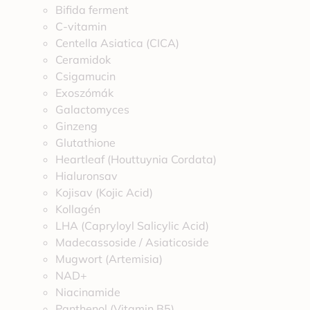
Bifida ferment
C-vitamin
Centella Asiatica (CICA)
Ceramidok
Csigamucin
Exoszómák
Galactomyces
Ginzeng
Glutathione
Heartleaf (Houttuynia Cordata)
Hialuronsav
Kojisav (Kojic Acid)
Kollagén
LHA (Capryloyl Salicylic Acid)
Madecassoside / Asiaticoside
Mugwort (Artemisia)
NAD+
Niacinamide
Panthenol (Vitamin B5)