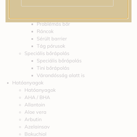
Feszességvesztés
Irritáció
Pigmentfoltok
Problémás bőr
Ráncok
Sérült barrier
Tág pórusok
Speciális bőrápolás
Speciális bőrápolás
Tini bőrápolás
Várandósság alatt is
Hatóanyagok
Hatóanyagok
AHA / BHA
Allantoin
Aloe vera
Arbutin
Azelainsav
Bakuchiol