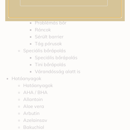
Feszességvesztés
Irritáció
Pigmentfoltok
Problémás bőr
Ráncok
Sérült barrier
Tág pórusok
Speciális bőrápolás
Speciális bőrápolás
Tini bőrápolás
Várandósság alatt is
Hatóanyagok
Hatóanyagok
AHA / BHA
Allantoin
Aloe vera
Arbutin
Azelainsav
Bakuchiol