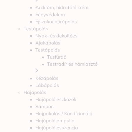
Arckrém, hidratáló krém
Fényvédelem
Éjszakai bőrápolás
Testápolás
Nyak- és dekoltázs
Ajakápolás
Testápolás
Tusfürdő
Testradír és hámlasztó
Kézápolás
Lábápolás
Hajápolás
Hajápoló eszközök
Sampon
Hajpakolás / Kondícionáló
Hajápoló ampulla
Hajápoló esszencia