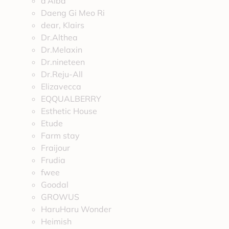
d’Alba
Daeng Gi Meo Ri
dear, Klairs
Dr.Althea
Dr.Melaxin
Dr.nineteen
Dr.Reju-All
Elizavecca
EQQUALBERRY
Esthetic House
Etude
Farm stay
Fraijour
Frudia
fwee
Goodal
GROWUS
HaruHaru Wonder
Heimish