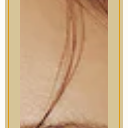
Termékek
Termékek
Trendi
Bőrápolás
Bőrápolás
Arctisztító
Hámlasztó
Tonik, Tonerpárna, Arcpermet
Esszencia
Szérum, ampulla
Fátyolmaszk, maszk
Szemkörnyékápoló
Szemkörnyékápoló
Szempillaszérum
Arckrém, hidratáló krém
Fényvédelem
Éjszakai bőrápolás
Testápolás
Testápolás