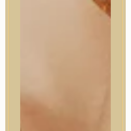
Masil
Medi-Peel
medicube
Meditherapy
Missha
Mixsoon
Mizon
Nature Republic
Neogen Dermalogy
Nine Less
Numbuzin
OOTD
Orien
Peripera
PESTLO
plu
PURCELL
Purito Seoul
Pyunkang Yul