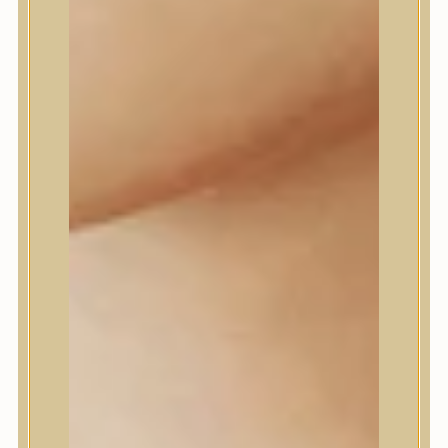
Daeng Gi Meo Ri
dear, Klairs
Dr.Althea
Dr.Melaxin
Dr.nineteen
Dr.Reju-All
Elizavecca
EQQUALBERRY
Esthetic House
Etude
Farm stay
Fraijour
Frudia
fwee
Goodal
GROWUS
HaruHaru Wonder
Heimish
HEVEBLUE