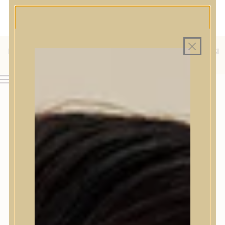
MAGYAR WEBÁRUHÁZ
MINDEN TERMÉK SAJÁT HAZAI RAKTÁRON
INGYENES SZÁLLÍTÁS 19.999 FT FELETT MAGYARORSZÁGRA
KÜLFÖLDRE IS SZÁLLÍTUNK - WE SHIP TO HR, IT, RO, SI
& SK