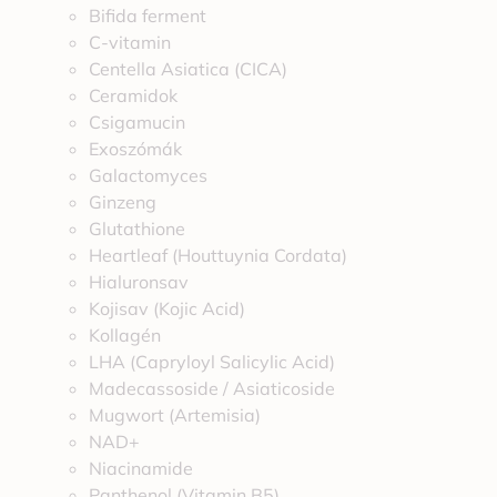
Bifida ferment
C-vitamin
Centella Asiatica (CICA)
Ceramidok
Csigamucin
Exoszómák
Galactomyces
Ginzeng
Glutathione
Heartleaf (Houttuynia Cordata)
Hialuronsav
Kojisav (Kojic Acid)
Kollagén
LHA (Capryloyl Salicylic Acid)
Madecassoside / Asiaticoside
Mugwort (Artemisia)
NAD+
Niacinamide
Panthenol (Vitamin B5)