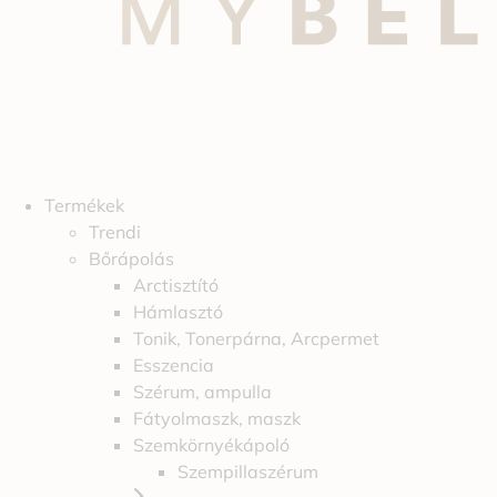
Termékek
Trendi
Bőrápolás
Arctisztító
Hámlasztó
Tonik, Tonerpárna, Arcpermet
Esszencia
Szérum, ampulla
Fátyolmaszk, maszk
Szemkörnyékápoló
Szempillaszérum