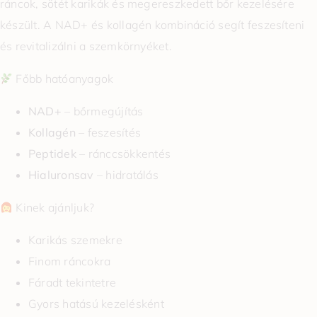
ráncok, sötét karikák és megereszkedett bőr kezelésére
készült. A NAD+ és kollagén kombináció segít feszesíteni
és revitalizálni a szemkörnyéket.
Főbb hatóanyagok
NAD+
– bőrmegújítás
Kollagén
– feszesítés
Peptidek
– ránccsökkentés
Hialuronsav
– hidratálás
Kinek ajánljuk?
Karikás szemekre
Finom ráncokra
Fáradt tekintetre
Gyors hatású kezelésként