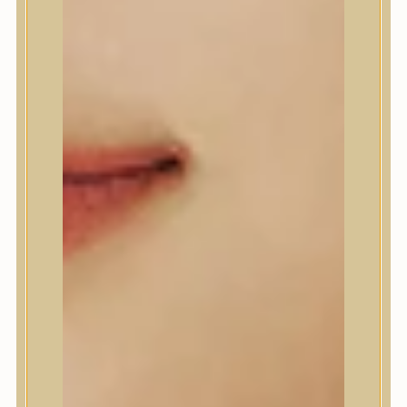
A’Pieu
Abib
AMPLE:N
Anlan
ANUA
APLB
APRILSKIN
Arencia
Aromatica
AXIS-Y
Beauty of Joseon
Biodance
By Wishtrend
Celimax
Centellian24
CLIO
Colorkey
Cosrx
d’Alba