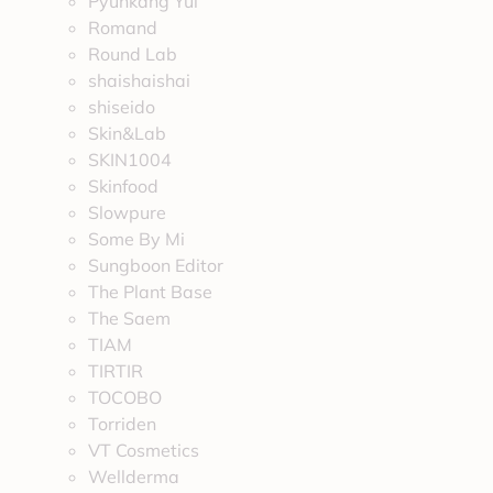
Pyunkang Yul
Romand
Round Lab
shaishaishai
shiseido
Skin&Lab
SKIN1004
Skinfood
Slowpure
Some By Mi
Sungboon Editor
The Plant Base
The Saem
TIAM
TIRTIR
TOCOBO
Torriden
VT Cosmetics
Wellderma