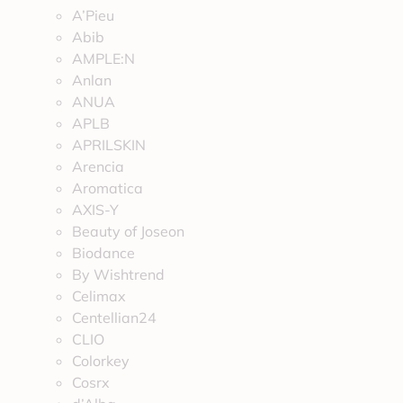
A’Pieu
Abib
AMPLE:N
Anlan
ANUA
APLB
APRILSKIN
Arencia
Aromatica
AXIS-Y
Beauty of Joseon
Biodance
By Wishtrend
Celimax
Centellian24
CLIO
Colorkey
Cosrx