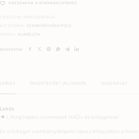
HOZZÁADOM A KÍVÁNSÁGLISTÁHOZ
CIKKSZÁM:
NMB1658040JA
KATEGÓRIA:
SZEMKÖRNYÉKÁPOLÓ
MÁRKA:
NUMBUZIN
MEGOSZTÁS
LEÍRÁS
ÖSSZETEVŐK / JELLEMZŐK
HASZNÁLAT
Leírás
Lifting hatású szemmaszk NAD+ és kollagénnel
Ez a hidrogel szemkörnyékápoló tapasz kifejezetten a finom