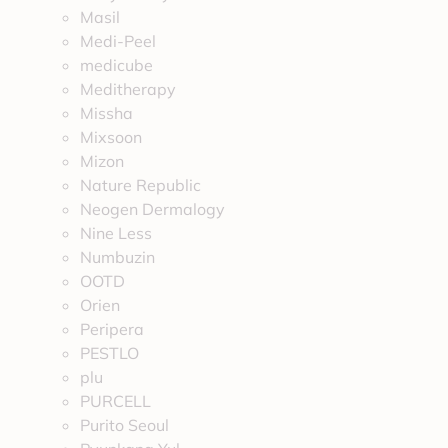
Masil
Medi-Peel
medicube
Meditherapy
Missha
Mixsoon
Mizon
Nature Republic
Neogen Dermalogy
Nine Less
Numbuzin
OOTD
Orien
Peripera
PESTLO
plu
PURCELL
Purito Seoul