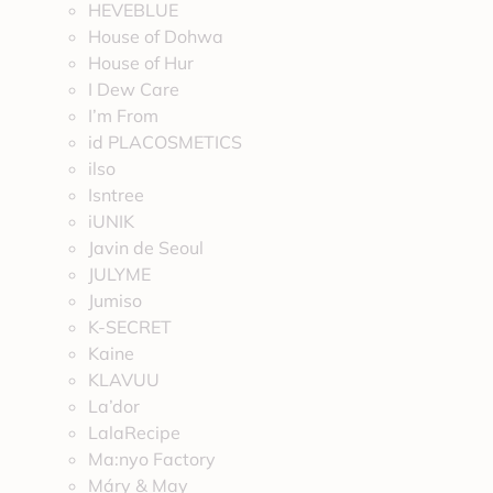
HEVEBLUE
House of Dohwa
House of Hur
I Dew Care
I’m From
id PLACOSMETICS
ilso
Isntree
iUNIK
Javin de Seoul
JULYME
Jumiso
K-SECRET
Kaine
KLAVUU
La’dor
LalaRecipe
Ma:nyo Factory
Máry & May