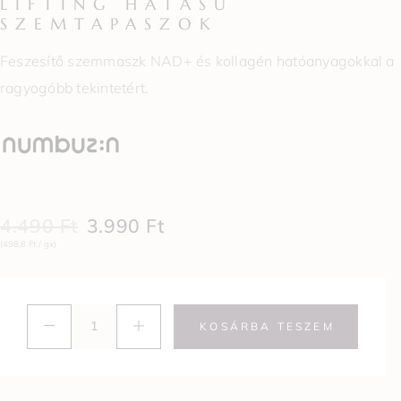
LIFTING HATÁSÚ
SZEMTAPASZOK
Feszesítő szemmaszk NAD+ és kollagén hatóanyagokkal a
ragyogóbb tekintetért.
4.490
Ft
3.990
Ft
(498,8 Ft / gx)
KOSÁRBA TESZEM