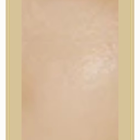
Korrektor
Fixáló
Pirosító, bronzosító
Sminkalap
Ajkak
Szemek
Alapozók és BB krémek
Szettek & Travel Size
Szépségápolási eszközök
Szépségápolási eszközök
Szépségápolási kellékek
Arcroller, gua sha
Elektromos szépségápolási eszközök
Termékminta
Baba-Mama
Akció
Márkák
Márkák