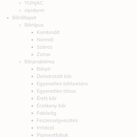
YUNJAC
zipiderm
Bőrállapot
Bőrtípus
Kombinált
Normál
Száraz
Zsíros
Bőrprobléma
Bőrpír
Dehidratált bőr
Egyenetlen bőrtextúra
Egyenetlen tónus
Érett bőr
Érzékeny bőr
Fakóság
Feszességvesztés
Irritáció
Pigmentfoltok