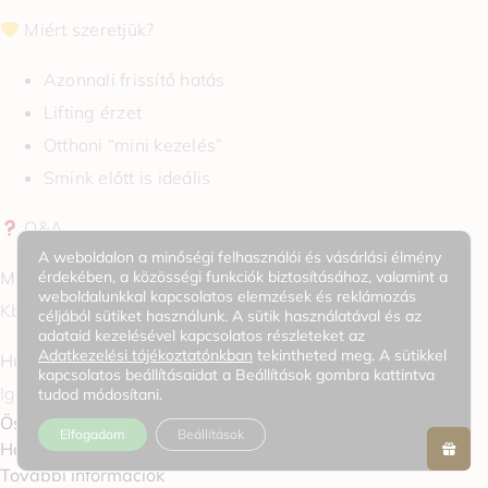
Miért szeretjük?
Azonnali frissítő hatás
Lifting érzet
Otthoni “mini kezelés”
Smink előtt is ideális
Q&A
A weboldalon a minőségi felhasználói és vásárlási élmény
érdekében, a közösségi funkciók biztosításához, valamint a
Mennyi ideig hagyjam fenn?
weboldalunkkal kapcsolatos elemzések és reklámozás
Kb. 20–30 percig.
céljából sütiket használunk. A sütik használatával és az
adataid kezelésével kapcsolatos részleteket az
Adatkezelési tájékoztatónkban
tekintheted meg. A sütikkel
Hűtőben tárolható?
kapcsolatos beállításaidat a Beállítások gombra kattintva
Igen, extra frissítő hatásért ajánlott.
tudod módosítani.
Összetevők / Jellemzők
Elfogadom
Beállítások
Használat
További információk