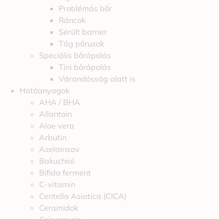
Problémás bőr
Ráncok
Sérült barrier
Tág pórusok
Speciális bőrápolás
Tini bőrápolás
Várandósság alatt is
Hatóanyagok
AHA / BHA
Allantoin
Aloe vera
Arbutin
Azelainsav
Bakuchiol
Bifida ferment
C-vitamin
Centella Asiatica (CICA)
Ceramidok