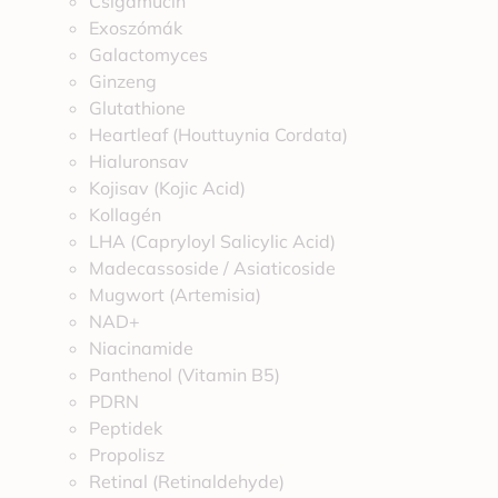
Csigamucin
Exoszómák
Galactomyces
Ginzeng
Glutathione
Heartleaf (Houttuynia Cordata)
Hialuronsav
Kojisav (Kojic Acid)
Kollagén
LHA (Capryloyl Salicylic Acid)
Madecassoside / Asiaticoside
Mugwort (Artemisia)
NAD+
Niacinamide
Panthenol (Vitamin B5)
PDRN
Peptidek
Propolisz
Retinal (Retinaldehyde)