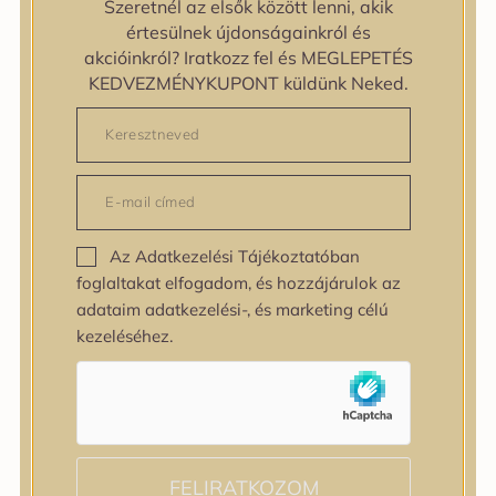
Szeretnél az elsők között lenni, akik
zipiderm
értesülnek újdonságainkról és
Bőrállapot
akcióinkról? Iratkozz fel és MEGLEPETÉS
Bőrállapot
KEDVEZMÉNYKUPONT küldünk Neked.
Bőrtípus
Bőrtípus
Kombinált
Normál
Száraz
Zsíros
Az Adatkezelési Tájékoztatóban
Bőrprobléma
foglaltakat elfogadom, és hozzájárulok az
Bőrprobléma
adataim adatkezelési-, és marketing célú
Bőrpír
kezeléséhez.
Dehidratált bőr
Egyenetlen bőrtextúra
Egyenetlen tónus
Érett bőr
Érzékeny bőr
Fakóság
FELIRATKOZOM