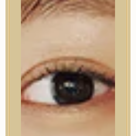
Nyak- és dekoltázs
Ajakápolás
Testápolás
Testápolás
Tusfürdő
Testradír és hámlasztó
Kézápolás
Lábápolás
Hajápolás
Hajápolás
Hajápoló eszközök
Sampon
Hajpakolás / Kondícionáló
Hajápoló ampulla
Hajápoló esszencia
Hajolaj
Fejbőrápolás
Makeup
Makeup