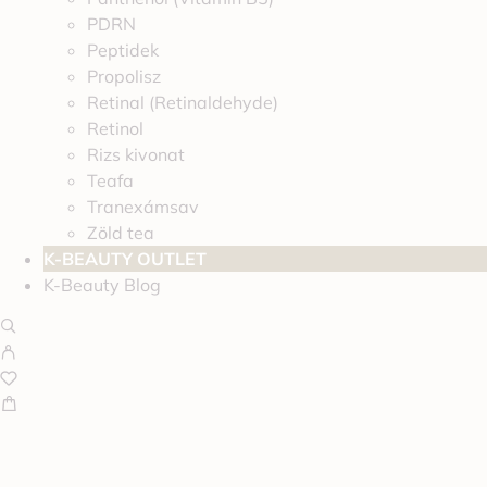
PDRN
Peptidek
Propolisz
Retinal (Retinaldehyde)
Retinol
Rizs kivonat
Teafa
Tranexámsav
Zöld tea
K-BEAUTY OUTLET
K-Beauty Blog