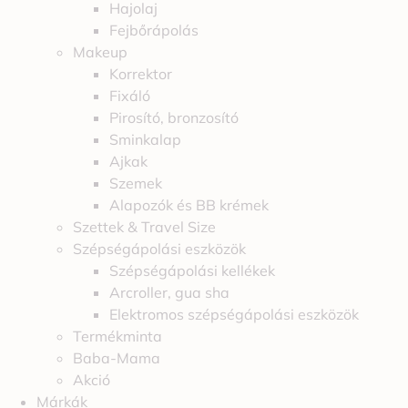
Hajolaj
Fejbőrápolás
Makeup
Korrektor
Fixáló
Pirosító, bronzosító
Sminkalap
Ajkak
Szemek
Alapozók és BB krémek
Szettek & Travel Size
Szépségápolási eszközök
Szépségápolási kellékek
Arcroller, gua sha
Elektromos szépségápolási eszközök
Termékminta
Baba-Mama
Akció
Márkák