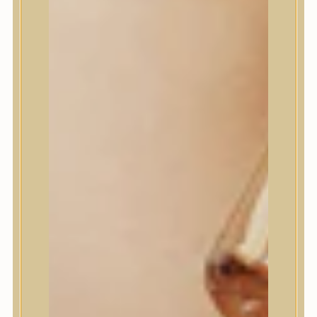
House of Dohwa
House of Hur
I Dew Care
I’m From
id PLACOSMETICS
ilso
Isntree
iUNIK
Javin de Seoul
JULYME
Jumiso
K-SECRET
Kaine
KLAVUU
La’dor
LalaRecipe
Ma:nyo Factory
Máry & May