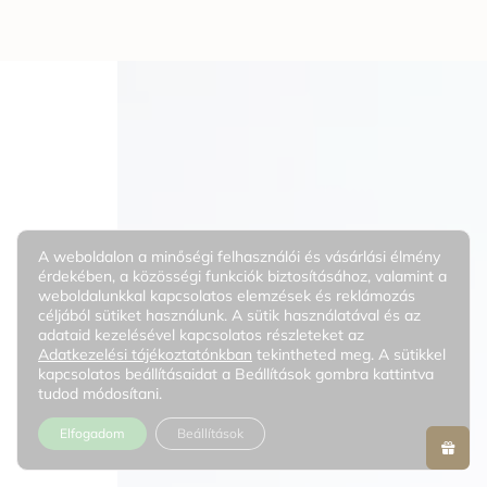
A weboldalon a minőségi felhasználói és vásárlási élmény
érdekében, a közösségi funkciók biztosításához, valamint a
weboldalunkkal kapcsolatos elemzések és reklámozás
céljából sütiket használunk. A sütik használatával és az
adataid kezelésével kapcsolatos részleteket az
Adatkezelési tájékoztatónkban
tekintheted meg. A sütikkel
kapcsolatos beállításaidat a Beállítások gombra kattintva
tudod módosítani.
Elfogadom
Beállítások