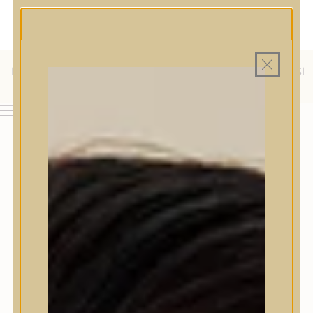
MAGYAR WEBÁRUHÁZ
MINDEN TERMÉK SAJÁT HAZAI RAKTÁRON
INGYENES SZÁLLÍTÁS 19.999 FT FELETT MAGYARORSZÁGRA
KÜLFÖLDRE IS SZÁLLÍTUNK - WE SHIP TO HR, IT, RO, SI
& SK