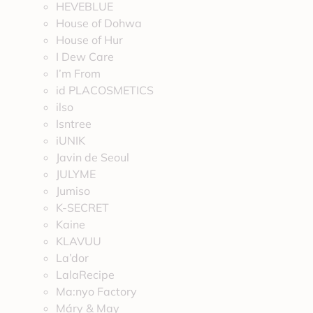
HEVEBLUE
House of Dohwa
House of Hur
I Dew Care
I’m From
id PLACOSMETICS
ilso
Isntree
iUNIK
Javin de Seoul
JULYME
Jumiso
K-SECRET
Kaine
KLAVUU
La’dor
LalaRecipe
Ma:nyo Factory
Máry & May