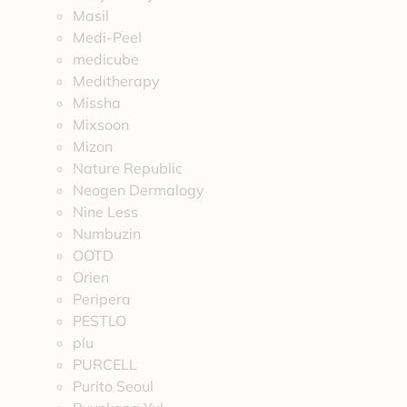
Masil
Medi-Peel
medicube
Meditherapy
Missha
Mixsoon
Mizon
Nature Republic
Neogen Dermalogy
Nine Less
Numbuzin
OOTD
Orien
Peripera
PESTLO
plu
PURCELL
Purito Seoul