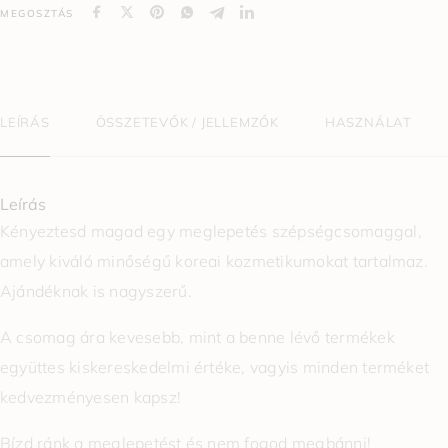
MEGOSZTÁS
LEÍRÁS
ÖSSZETEVŐK / JELLEMZŐK
HASZNÁLAT
Leírás
Kényeztesd magad egy meglepetés szépségcsomaggal,
amely kiváló minőségű koreai kozmetikumokat tartalmaz.
Ajándéknak is nagyszerű.
A csomag ára kevesebb, mint a benne lévő termékek
együttes kiskereskedelmi értéke, vagyis minden terméket
kedvezményesen kapsz!
Bízd ránk a meglepetést és nem fogod megbánni!