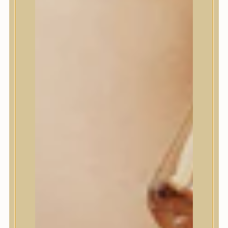
House of Dohwa
House of Hur
I Dew Care
I’m From
id PLACOSMETICS
ilso
Isntree
iUNIK
Javin de Seoul
JULYME
Jumiso
K-SECRET
Kaine
KLAVUU
La’dor
LalaRecipe
Ma:nyo Factory
Máry & May