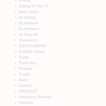
d’Alba
Daeng Gi Meo Ri
dear, Klairs
Dr.Althea
Dr.Melaxin
Dr.nineteen
Dr.Reju-All
Elizavecca
EQQUALBERRY
Esthetic House
Etude
Farm stay
Fraijour
Frudia
fwee
Goodal
GROWUS
HaruHaru Wonder
Heimish