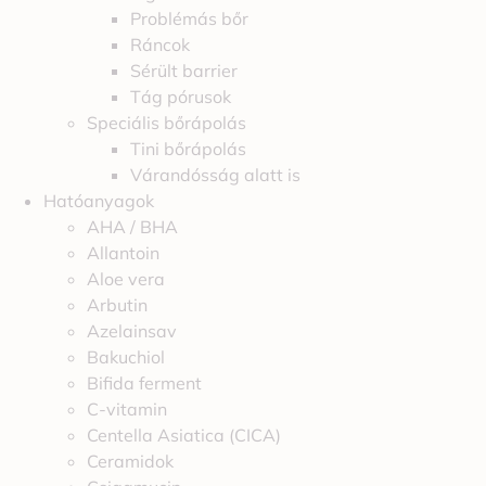
Problémás bőr
Ráncok
Sérült barrier
Tág pórusok
Speciális bőrápolás
Tini bőrápolás
Várandósság alatt is
Hatóanyagok
AHA / BHA
Allantoin
Aloe vera
Arbutin
Azelainsav
Bakuchiol
Bifida ferment
C-vitamin
Centella Asiatica (CICA)
Ceramidok