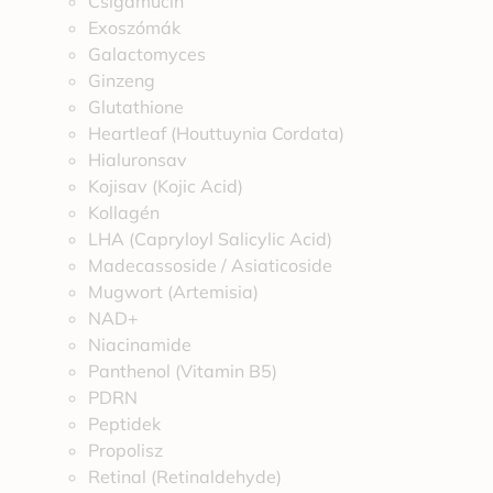
Csigamucin
Exoszómák
Galactomyces
Ginzeng
Glutathione
Heartleaf (Houttuynia Cordata)
Hialuronsav
Kojisav (Kojic Acid)
Kollagén
LHA (Capryloyl Salicylic Acid)
Madecassoside / Asiaticoside
Mugwort (Artemisia)
NAD+
Niacinamide
Panthenol (Vitamin B5)
PDRN
Peptidek
Propolisz
Retinal (Retinaldehyde)