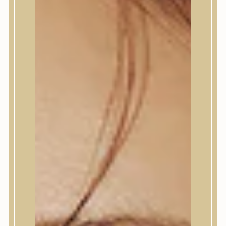
Termékek
Termékek
Trendi
Bőrápolás
Bőrápolás
Arctisztító
Hámlasztó
Tonik, Tonerpárna, Arcpermet
Esszencia
Szérum, ampulla
Fátyolmaszk, maszk
Szemkörnyékápoló
Szemkörnyékápoló
Szempillaszérum
Arckrém, hidratáló krém
Fényvédelem
Éjszakai bőrápolás
Testápolás
Testápolás