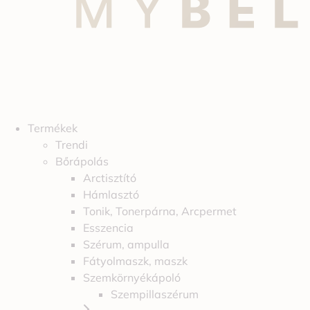
Termékek
Trendi
Bőrápolás
Arctisztító
Hámlasztó
Tonik, Tonerpárna, Arcpermet
Esszencia
Szérum, ampulla
Fátyolmaszk, maszk
Szemkörnyékápoló
Szempillaszérum