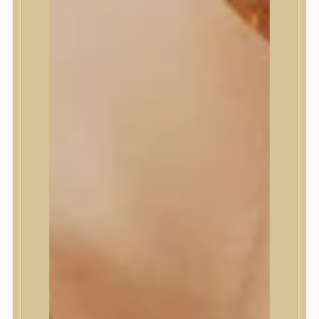
Masil
Medi-Peel
medicube
Meditherapy
Missha
Mixsoon
Mizon
Nature Republic
Neogen Dermalogy
Nine Less
Numbuzin
OOTD
Orien
Peripera
PESTLO
plu
PURCELL
Purito Seoul
Pyunkang Yul