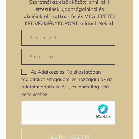
Szeretnél az elsők között lenni, akik
zipiderm
értesülnek újdonságainkról és
Bőrállapot
akcióinkról? Iratkozz fel és MEGLEPETÉS
Bőrállapot
KEDVEZMÉNYKUPONT küldünk Neked.
Bőrtípus
Bőrtípus
Kombinált
Normál
Száraz
Zsíros
Az Adatkezelési Tájékoztatóban
Bőrprobléma
foglaltakat elfogadom, és hozzájárulok az
Bőrprobléma
adataim adatkezelési-, és marketing célú
Bőrpír
kezeléséhez.
Dehidratált bőr
Egyenetlen bőrtextúra
Egyenetlen tónus
Érett bőr
Érzékeny bőr
Fakóság
FELIRATKOZOM