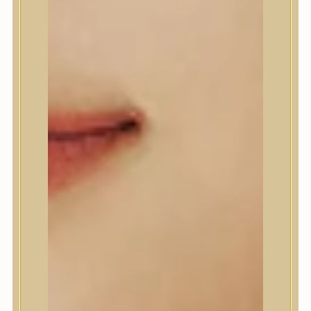
A’Pieu
Abib
AMPLE:N
Anlan
ANUA
APLB
APRILSKIN
Arencia
Aromatica
AXIS-Y
Beauty of Joseon
Biodance
By Wishtrend
Celimax
Centellian24
CLIO
Colorkey
Cosrx
d’Alba