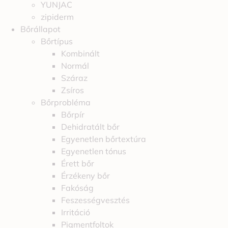
YUNJAC
zipiderm
Bőrállapot
Bőrtípus
Kombinált
Normál
Száraz
Zsíros
Bőrprobléma
Bőrpír
Dehidratált bőr
Egyenetlen bőrtextúra
Egyenetlen tónus
Érett bőr
Érzékeny bőr
Fakóság
Feszességvesztés
Irritáció
Pigmentfoltok