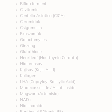
Bifida ferment
C-vitamin
Centella Asiatica (CICA)
Ceramidok
Csigamucin
Exoszómák
Galactomyces
Ginzeng
Glutathione
Heartleaf (Houttuynia Cordata)
Hialuronsav
Kojisav (Kojic Acid)
Kollagén
LHA (Capryloyl Salicylic Acid)
Madecassoside / Asiaticoside
Mugwort (Artemisia)
NAD+
Niacinamide
Panthenol (Vitamin B5)