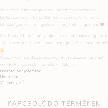
Ha a rendeléskor megírod nekünk a megjegyzésben a
bőrtípusod vagy a bőrproblémád, a csomag tartalmát a
lehetőségeink szerint igyekszünk majd ehhez igazítani.
U.i.: Konkrét termékigény teljesítését nem tudjuk megígérni
– nem szeretnénk ilyen módon a meglepetést sem elrontani
U.u.i.: A csomag díszdobozt vagy egyéb díszcsomagolást
nem tartalmaz, csak a termékeket küldjük.
Összetevők / Jellemzők
Használat
0
Vélemények
KAPCSOLÓDÓ TERMÉKEK