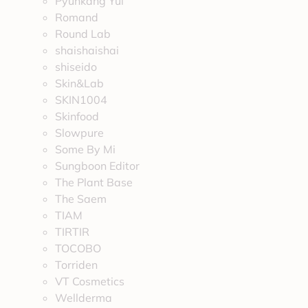
Pyunkang Yul
Romand
Round Lab
shaishaishai
shiseido
Skin&Lab
SKIN1004
Skinfood
Slowpure
Some By Mi
Sungboon Editor
The Plant Base
The Saem
TIAM
TIRTIR
TOCOBO
Torriden
VT Cosmetics
Wellderma