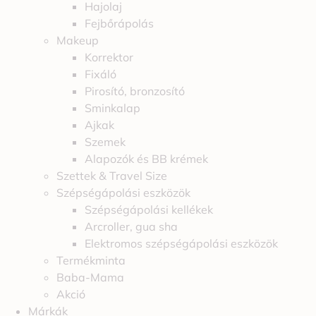
Hajolaj
Fejbőrápolás
Makeup
Korrektor
Fixáló
Pirosító, bronzosító
Sminkalap
Ajkak
Szemek
Alapozók és BB krémek
Szettek & Travel Size
Szépségápolási eszközök
Szépségápolási kellékek
Arcroller, gua sha
Elektromos szépségápolási eszközök
Termékminta
Baba-Mama
Akció
Márkák