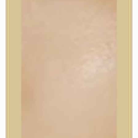
Korrektor
Fixáló
Pirosító, bronzosító
Sminkalap
Ajkak
Szemek
Alapozók és BB krémek
Szettek & Travel Size
Szépségápolási eszközök
Szépségápolási eszközök
Szépségápolási kellékek
Arcroller, gua sha
Elektromos szépségápolási eszközök
Termékminta
Baba-Mama
Akció
Márkák
Márkák