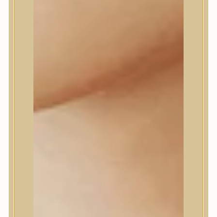
Daeng Gi Meo Ri
dear, Klairs
Dr.Althea
Dr.Melaxin
Dr.nineteen
Dr.Reju-All
Elizavecca
EQQUALBERRY
Esthetic House
Etude
Farm stay
Fraijour
Frudia
fwee
Goodal
GROWUS
HaruHaru Wonder
Heimish
HEVEBLUE