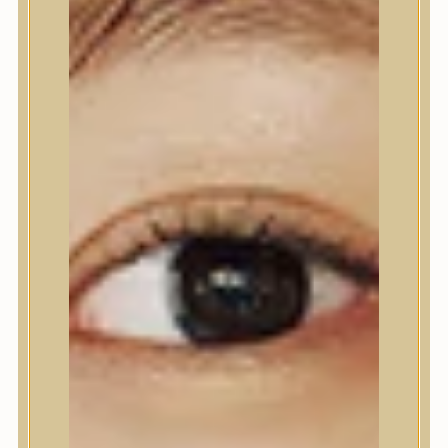
Nyak- és dekoltázs
Ajakápolás
Testápolás
Testápolás
Testradír és hámlasztó
Tusfürdő
Kézápolás
Lábápolás
Hajápolás
Hajápolás
Hajápoló eszközök
Sampon
Hajpakolás / Kondícionáló
Hajápoló ampulla
Hajápoló esszencia
Hajolaj
Fejbőrápolás
Makeup
Makeup