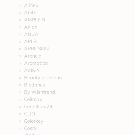
A’Pieu
Abib
AMPLE:N
Anlan
ANUA
APLB
APRILSKIN
Arencia
Aromatica
AXIS-Y
Beauty of Joseon
Biodance
By Wishtrend
Celimax
Centellian24
CLIO
Colorkey
Cosrx