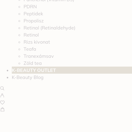
PDRN
Peptidek
Propolisz
Retinal (Retinaldehyde)
Retinol
Rizs kivonat
Teafa
Tranexámsav
Zöld tea
K-BEAUTY OUTLET
K-Beauty Blog