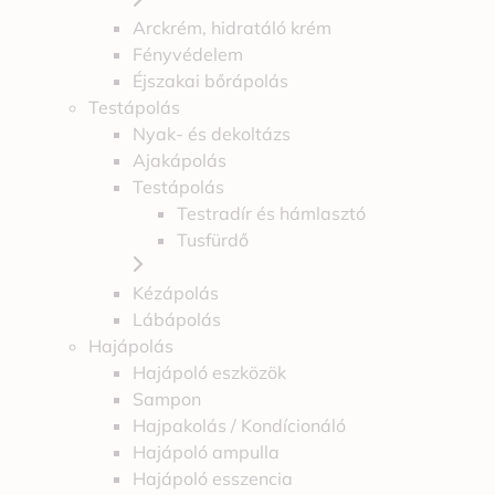
Arckrém, hidratáló krém
Fényvédelem
Éjszakai bőrápolás
Testápolás
Nyak- és dekoltázs
Ajakápolás
Testápolás
Testradír és hámlasztó
Tusfürdő
Kézápolás
Lábápolás
Hajápolás
Hajápoló eszközök
Sampon
Hajpakolás / Kondícionáló
Hajápoló ampulla
Hajápoló esszencia