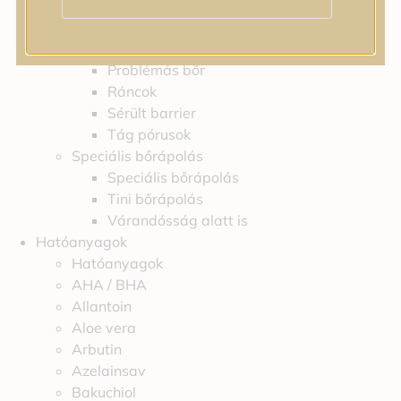
Feszességvesztés
Irritáció
Pigmentfoltok
Problémás bőr
Ráncok
Sérült barrier
Tág pórusok
Speciális bőrápolás
Speciális bőrápolás
Tini bőrápolás
Várandósság alatt is
Hatóanyagok
Hatóanyagok
AHA / BHA
Allantoin
Aloe vera
Arbutin
Azelainsav
Bakuchiol