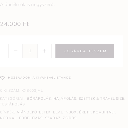
Ajándéknak is nagyszerű.
24.000
Ft
KOSÁRBA TESZEM
HOZZÁADOM A KÍVÁNSÁGLISTÁHOZ
CIKKSZÁM:
KXB003JAL
KATEGÓRIÁK:
BŐRÁPOLÁS
,
HAJÁPOLÁS
,
SZETTEK & TRAVEL SIZE
,
TESTÁPOLÁS
CÍMKÉK:
AJÁNDÉKÖTLETEK
,
BEAUTYBOX
,
ÉRETT
,
KOMBINÁLT
,
NORMÁL
,
PROBLÉMÁS
,
SZÁRAZ
,
ZSÍROS