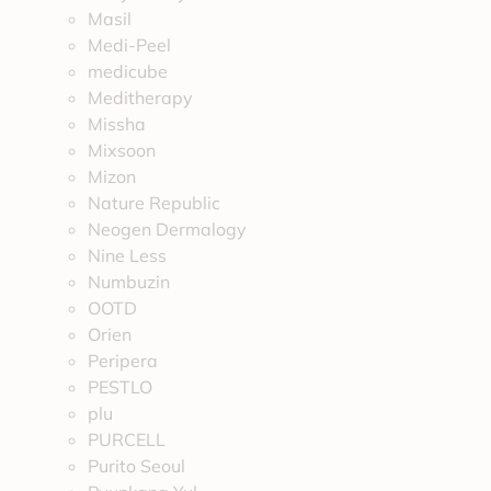
Masil
Medi-Peel
medicube
Meditherapy
Missha
Mixsoon
Mizon
Nature Republic
Neogen Dermalogy
Nine Less
Numbuzin
OOTD
Orien
Peripera
PESTLO
plu
PURCELL
Purito Seoul