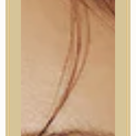
Termékek
Termékek
Trendi
Bőrápolás
Bőrápolás
Arctisztító
Hámlasztó
Tonik, Tonerpárna, Arcpermet
Esszencia
Szérum, ampulla
Fátyolmaszk, maszk
Szemkörnyékápoló
Szemkörnyékápoló
Szempillaszérum
Arckrém, hidratáló krém
Fényvédelem
Éjszakai bőrápolás
Testápolás
Testápolás