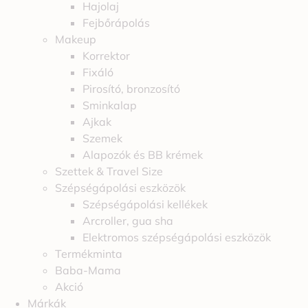
Hajolaj
Fejbőrápolás
Makeup
Korrektor
Fixáló
Pirosító, bronzosító
Sminkalap
Ajkak
Szemek
Alapozók és BB krémek
Szettek & Travel Size
Szépségápolási eszközök
Szépségápolási kellékek
Arcroller, gua sha
Elektromos szépségápolási eszközök
Termékminta
Baba-Mama
Akció
Márkák