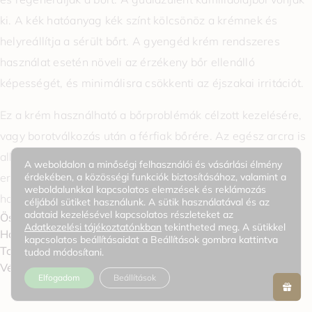
ki. A kék hatóanyag kék színt kölcsönöz a krémnek és
helyreállítja a sérült bőrt. A gyengéd krém rendszeres
használat esetén növeli az érzékeny bőr ellenálló
képességét, és minimálisra csökkenti az éjszakai irritációt.
Ez a krém használható a bőrproblémák célzott kezelésére,
vagy borotválkozás után a férfiak bőrére. Az egész arcra is
alkalmazható. Ideális bőrradírozás, mélytisztító maszk,
A weboldalon a minőségi felhasználói és vásárlási élmény
érdekében, a közösségi funkciók biztosításához, valamint a
erősen tisztító kozmetikai kezelés vagy napozás utáni
weboldalunkkal kapcsolatos elemzések és reklámozás
használatra.
céljából sütiket használunk. A sütik használatával és az
adataid kezelésével kapcsolatos részleteket az
Összetevők / Jellemzők
Adatkezelési tájékoztatónkban
tekintheted meg. A sütikkel
Használat
kapcsolatos beállításaidat a Beállítások gombra kattintva
További információk
tudod módosítani.
0
Vélemények
Elfogadom
Beállítások