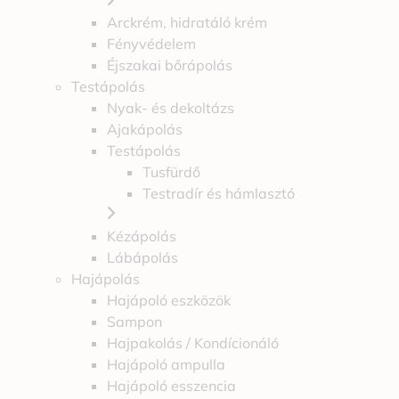
Arckrém, hidratáló krém
Fényvédelem
Éjszakai bőrápolás
Testápolás
Nyak- és dekoltázs
Ajakápolás
Testápolás
Tusfürdő
Testradír és hámlasztó
Kézápolás
Lábápolás
Hajápolás
Hajápoló eszközök
Sampon
Hajpakolás / Kondícionáló
Hajápoló ampulla
Hajápoló esszencia