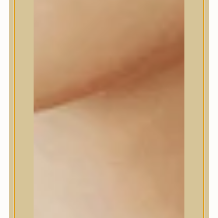
Daeng Gi Meo Ri
dear, Klairs
Dr.Althea
Dr.Melaxin
Dr.nineteen
Dr.Reju-All
Elizavecca
EQQUALBERRY
Esthetic House
Etude
Farm stay
Fraijour
Frudia
fwee
Goodal
GROWUS
HaruHaru Wonder
Heimish
HEVEBLUE