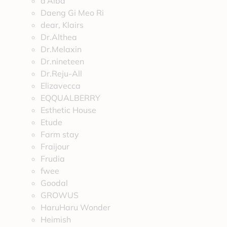
d’Alba
Daeng Gi Meo Ri
dear, Klairs
Dr.Althea
Dr.Melaxin
Dr.nineteen
Dr.Reju-All
Elizavecca
EQQUALBERRY
Esthetic House
Etude
Farm stay
Fraijour
Frudia
fwee
Goodal
GROWUS
HaruHaru Wonder
Heimish