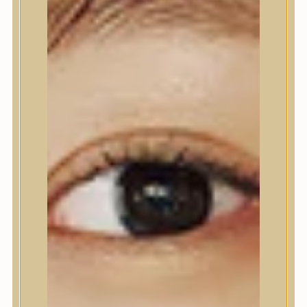
Nyak- és dekoltázs
Ajakápolás
Testápolás
Testápolás
Tusfürdő
Testradír és hámlasztó
Kézápolás
Lábápolás
Hajápolás
Hajápolás
Hajápoló eszközök
Sampon
Hajpakolás / Kondícionáló
Hajápoló ampulla
Hajápoló esszencia
Hajolaj
Fejbőrápolás
Makeup
Makeup