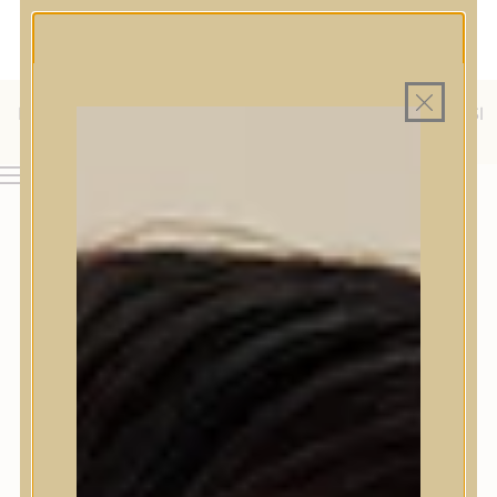
MAGYAR WEBÁRUHÁZ
MINDEN TERMÉK SAJÁT HAZAI RAKTÁRON
INGYENES SZÁLLÍTÁS 19.999 FT FELETT MAGYARORSZÁGRA
KÜLFÖLDRE IS SZÁLLÍTUNK - WE SHIP TO HR, IT, RO, SI
& SK