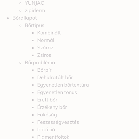
YUNJAC
zipiderm
Bőrállapot
Bőrtípus
Kombinált
Normál
Száraz
Zsíros
Bőrprobléma
Bőrpír
Dehidratált bőr
Egyenetlen bőrtextúra
Egyenetlen tónus
Érett bőr
Érzékeny bőr
Fakóság
Feszességvesztés
Irritáció
Pigmentfoltok