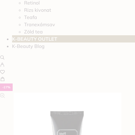
Retinol
Rizs kivonat
Teafa
Tranexámsav
Zöld tea
K-BEAUTY OUTLET
K-Beauty Blog
-27%