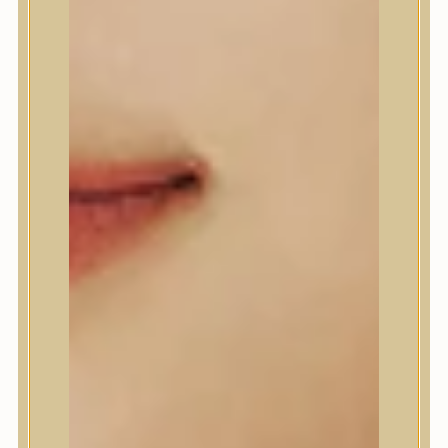
A’Pieu
Abib
AMPLE:N
Anlan
ANUA
APLB
APRILSKIN
Arencia
Aromatica
AXIS-Y
Beauty of Joseon
Biodance
By Wishtrend
Celimax
Centellian24
CLIO
Colorkey
Cosrx
d’Alba