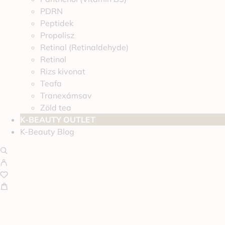
PDRN
Peptidek
Propolisz
Retinal (Retinaldehyde)
Retinol
Rizs kivonat
Teafa
Tranexámsav
Zöld tea
K-BEAUTY OUTLET
K-Beauty Blog