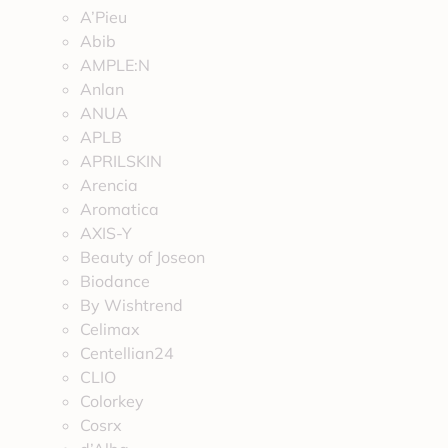
A’Pieu
Abib
AMPLE:N
Anlan
ANUA
APLB
APRILSKIN
Arencia
Aromatica
AXIS-Y
Beauty of Joseon
Biodance
By Wishtrend
Celimax
Centellian24
CLIO
Colorkey
Cosrx