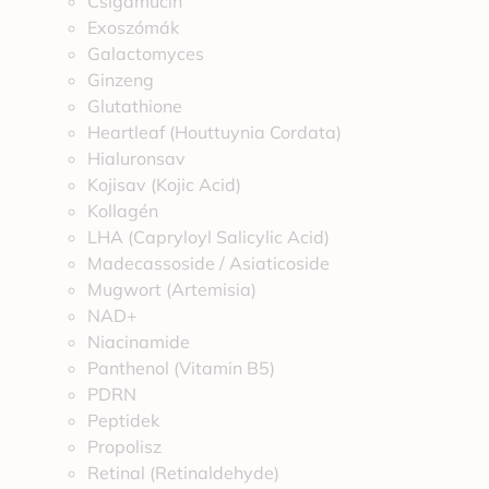
Csigamucin
Exoszómák
Galactomyces
Ginzeng
Glutathione
Heartleaf (Houttuynia Cordata)
Hialuronsav
Kojisav (Kojic Acid)
Kollagén
LHA (Capryloyl Salicylic Acid)
Madecassoside / Asiaticoside
Mugwort (Artemisia)
NAD+
Niacinamide
Panthenol (Vitamin B5)
PDRN
Peptidek
Propolisz
Retinal (Retinaldehyde)