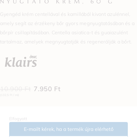
NYUGTATÓ KRÉM, 60 G
Gyengéd krém centellával és kamillából kivont azulénnel,
amely segít az érzékeny bőr gyors megnyugtatásában és a
bőrpír csillapításában. Centella asiatica-t és guaiazulént
tartalmaz, amelyek megnyugtatják és regenerálják a bőrt.
10.900
Ft
7.950
Ft
(132,5 Ft / ml)
Elfogyott
E-mailt kérek, ha a termék újra elérhető