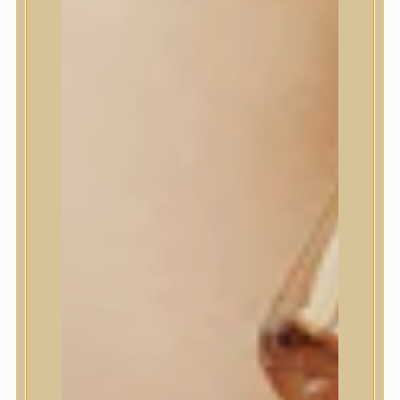
House of Dohwa
House of Hur
I Dew Care
I’m From
id PLACOSMETICS
ilso
Isntree
iUNIK
Javin de Seoul
JULYME
Jumiso
K-SECRET
Kaine
KLAVUU
La’dor
LalaRecipe
Ma:nyo Factory
Máry & May