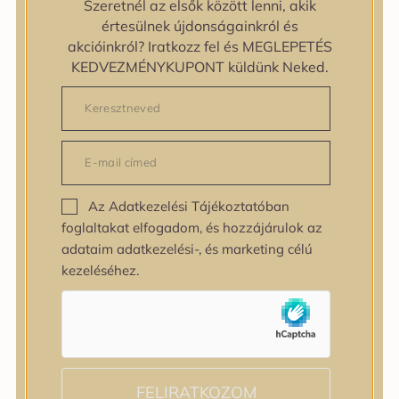
Szeretnél az elsők között lenni, akik
zipiderm
értesülnek újdonságainkról és
Bőrállapot
akcióinkról? Iratkozz fel és MEGLEPETÉS
Bőrállapot
KEDVEZMÉNYKUPONT küldünk Neked.
Bőrtípus
Bőrtípus
Kombinált
Normál
Száraz
Zsíros
Az Adatkezelési Tájékoztatóban
Bőrprobléma
foglaltakat elfogadom, és hozzájárulok az
Bőrprobléma
adataim adatkezelési-, és marketing célú
Bőrpír
kezeléséhez.
Dehidratált bőr
Egyenetlen bőrtextúra
Egyenetlen tónus
Érett bőr
Érzékeny bőr
Fakóság
FELIRATKOZOM