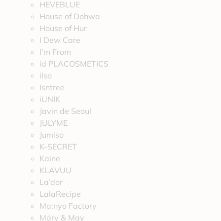
HEVEBLUE
House of Dohwa
House of Hur
I Dew Care
I’m From
id PLACOSMETICS
ilso
Isntree
iUNIK
Javin de Seoul
JULYME
Jumiso
K-SECRET
Kaine
KLAVUU
La’dor
LalaRecipe
Ma:nyo Factory
Máry & May