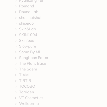
Pyunkang Yul
Romand
Round Lab
shaishaishai
shiseido
Skin&Lab
SKIN1004
Skinfood
Slowpure
Some By Mi
Sungboon Editor
The Plant Base
The Saem
TIAM
TIRTIR
TOCOBO
Torriden
VT Cosmetics
Wellderma