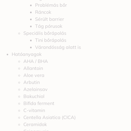
Problémás bőr
Ráncok
Sérült barrier
Tág pórusok
Speciális bőrápolás
Tini bőrápolás
Várandósság alatt is
Hatóanyagok
AHA / BHA
Allantoin
Aloe vera
Arbutin
Azelainsav
Bakuchiol
Bifida ferment
C-vitamin
Centella Asiatica (CICA)
Ceramidok