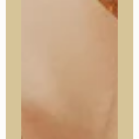
Masil
Medi-Peel
medicube
Meditherapy
Missha
Mixsoon
Mizon
Nature Republic
Neogen Dermalogy
Nine Less
Numbuzin
OOTD
Orien
Peripera
PESTLO
plu
PURCELL
Purito Seoul
Pyunkang Yul