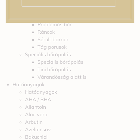
Feszességvesztés
Irritáció
Pigmentfoltok
Problémás bőr
Ráncok
Sérült barrier
Tág pórusok
Speciális bőrápolás
Speciális bőrápolás
Tini bőrápolás
Várandósság alatt is
Hatóanyagok
Hatóanyagok
AHA / BHA
Allantoin
Aloe vera
Arbutin
Azelainsav
Bakuchiol