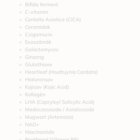
Bifida ferment
C-vitamin
Centella Asiatica (CICA)
Ceramidok
Csigamucin
Exoszómák
Galactomyces
Ginzeng
Glutathione
Heartleaf (Houttuynia Cordata)
Hialuronsav
Kojisav (Kojic Acid)
Kollagén
LHA (Capryloyl Salicylic Acid)
Madecassoside / Asiaticoside
Mugwort (Artemisia)
NAD+
Niacinamide
Panthenol (Vitamin B5)