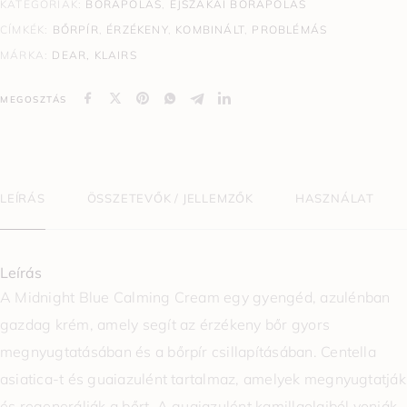
KATEGÓRIÁK:
BŐRÁPOLÁS
,
ÉJSZAKAI BŐRÁPOLÁS
CÍMKÉK:
BŐRPÍR
,
ÉRZÉKENY
,
KOMBINÁLT
,
PROBLÉMÁS
MÁRKA:
DEAR, KLAIRS
MEGOSZTÁS
LEÍRÁS
ÖSSZETEVŐK / JELLEMZŐK
HASZNÁLAT
Leírás
A Midnight Blue Calming Cream egy gyengéd, azulénban
gazdag krém, amely segít az érzékeny bőr gyors
megnyugtatásában és a bőrpír csillapításában. Centella
asiatica-t és guaiazulént tartalmaz, amelyek megnyugtatják
és regenerálják a bőrt. A guaiazulént kamillaolajból vonják