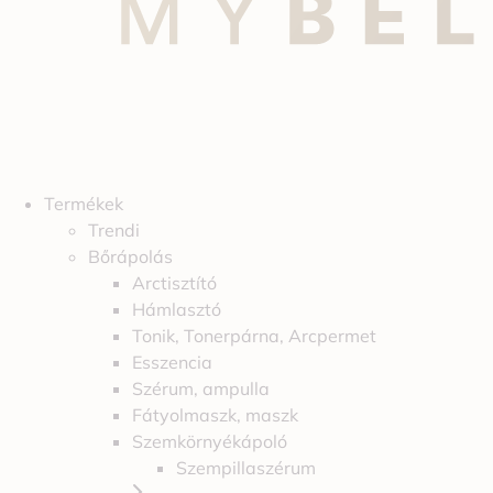
Termékek
Trendi
Bőrápolás
Arctisztító
Hámlasztó
Tonik, Tonerpárna, Arcpermet
Esszencia
Szérum, ampulla
Fátyolmaszk, maszk
Szemkörnyékápoló
Szempillaszérum