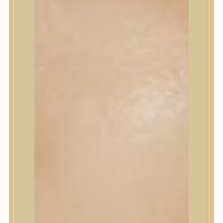
Korrektor
Fixáló
Pirosító, bronzosító
Sminkalap
Ajkak
Szemek
Alapozók és BB krémek
Szettek & Travel Size
Szépségápolási eszközök
Szépségápolási eszközök
Szépségápolási kellékek
Arcroller, gua sha
Elektromos szépségápolási eszközök
Termékminta
Baba-Mama
Akció
Márkák
Márkák