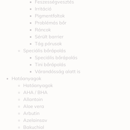
Feszességvesztés
Irritáció
Pigmentfoltok
Problémás bőr
Ráncok
Sérült barrier
Tág pórusok
Speciális bőrápolás
Speciális bőrápolás
Tini bőrápolás
Várandósság alatt is
Hatóanyagok
Hatóanyagok
AHA / BHA
Allantoin
Aloe vera
Arbutin
Azelainsav
Bakuchiol