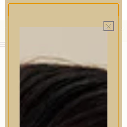
MAGYAR WEBÁRUHÁZ
MINDEN TERMÉK SAJÁT HAZAI RAKTÁRON
INGYENES SZÁLLÍTÁS 19.999 FT FELETT MAGYARORSZÁGRA
ÜLFÖLDRE IS SZÁLLÍTUNK - WE SHIP TO HR, IT, RO, SI
AJÁNDÉK TERMÉKMINTA MINDEN ARC-, TEST- VAGY
HAJÁPOLÓ KOZMETIKUM RENDELÉSHEZ
& SK