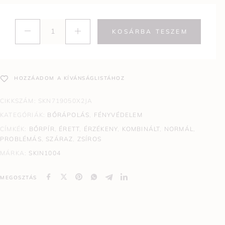
KOSÁRBA TESZEM
HOZZÁADOM A KÍVÁNSÁGLISTÁHOZ
CIKKSZÁM:
SKN719050X2JA
KATEGÓRIÁK:
BŐRÁPOLÁS
,
FÉNYVÉDELEM
CÍMKÉK:
BŐRPÍR
,
ÉRETT
,
ÉRZÉKENY
,
KOMBINÁLT
,
NORMÁL
,
PROBLÉMÁS
,
SZÁRAZ
,
ZSÍROS
MÁRKA:
SKIN1004
MEGOSZTÁS