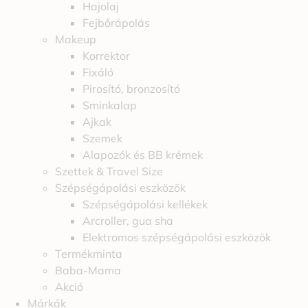
Hajolaj
Fejbőrápolás
Makeup
Korrektor
Fixáló
Pirosító, bronzosító
Sminkalap
Ajkak
Szemek
Alapozók és BB krémek
Szettek & Travel Size
Szépségápolási eszközök
Szépségápolási kellékek
Arcroller, gua sha
Elektromos szépségápolási eszközök
Termékminta
Baba-Mama
Akció
Márkák