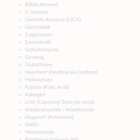
Bifida ferment
C-vitamin
Centella Asiatica (CICA)
Ceramidok
Csigamucin
Exoszómák
Galactomyces
Ginzeng
Glutathione
Heartleaf (Houttuynia Cordata)
Hialuronsav
Kojisav (Kojic Acid)
Kollagén
LHA (Capryloyl Salicylic Acid)
Madecassoside / Asiaticoside
Mugwort (Artemisia)
NAD+
Niacinamide
Panthenol (Vitamin B5)