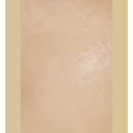
Korrektor
Fixáló
Pirosító, bronzosító
Sminkalap
Ajkak
Szemek
Alapozók és BB krémek
Szettek & Travel Size
Szépségápolási eszközök
Szépségápolási eszközök
Szépségápolási kellékek
Arcroller, gua sha
Elektromos szépségápolási eszközök
Termékminta
Baba-Mama
Akció
Márkák
Márkák