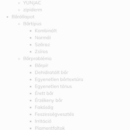
YUNJAC
zipiderm
Bőrállapot
Bőrtípus
Kombinált
Normál
Száraz
Zsíros
Bőrprobléma
Bőrpír
Dehidratált bőr
Egyenetlen bőrtextúra
Egyenetlen tónus
Érett bőr
Érzékeny bőr
Fakóság
Feszességvesztés
Irritáció
Pigmentfoltok