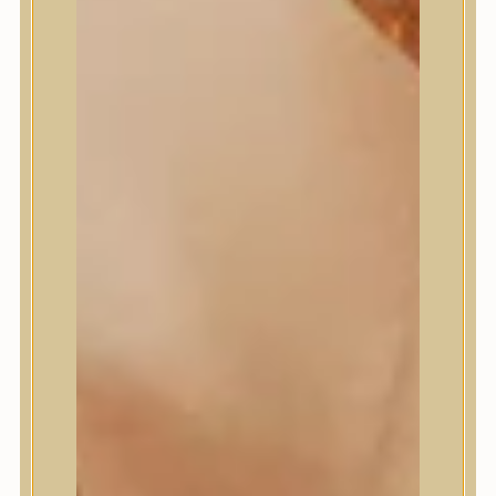
Masil
Medi-Peel
medicube
Meditherapy
Missha
Mixsoon
Mizon
Nature Republic
Neogen Dermalogy
Nine Less
Numbuzin
OOTD
Orien
Peripera
PESTLO
plu
PURCELL
Purito Seoul
Pyunkang Yul