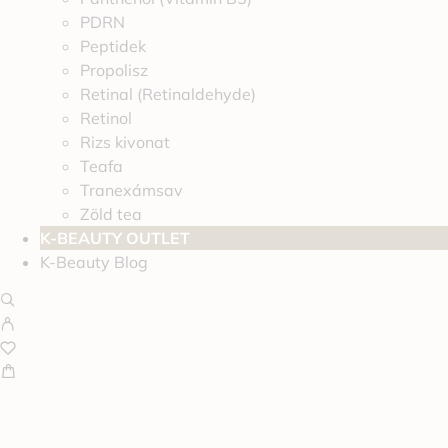
PDRN
Peptidek
Propolisz
Retinal (Retinaldehyde)
Retinol
Rizs kivonat
Teafa
Tranexámsav
Zöld tea
K-BEAUTY OUTLET
K-Beauty Blog