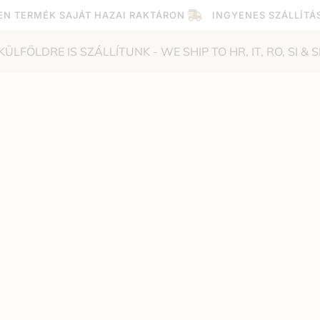
EN TERMÉK SAJÁT HAZAI RAKTÁRON
INGYENES SZÁLLÍTÁ
KÜLFÖLDRE IS SZÁLLÍTUNK - WE SHIP TO HR, IT, RO, SI & S