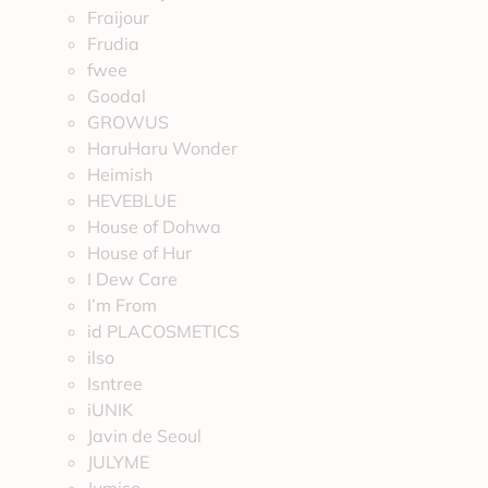
Fraijour
Frudia
fwee
Goodal
GROWUS
HaruHaru Wonder
Heimish
HEVEBLUE
House of Dohwa
House of Hur
I Dew Care
I’m From
id PLACOSMETICS
ilso
Isntree
iUNIK
Javin de Seoul
JULYME