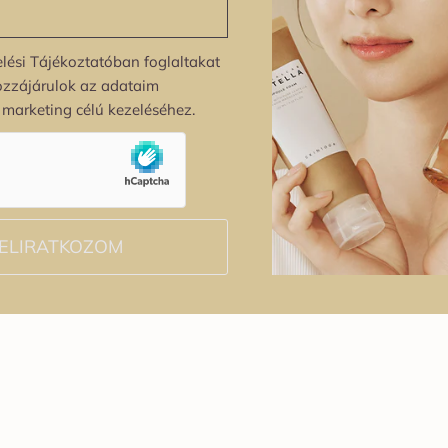
lési Tájékoztatóban foglaltakat
ozzájárulok az adataim
s marketing célú kezeléséhez.
ELIRATKOZOM