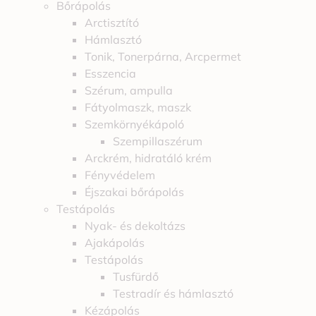
Bőrápolás
Arctisztító
Hámlasztó
Tonik, Tonerpárna, Arcpermet
Esszencia
Szérum, ampulla
Fátyolmaszk, maszk
Szemkörnyékápoló
Szempillaszérum
Arckrém, hidratáló krém
Fényvédelem
Éjszakai bőrápolás
Testápolás
Nyak- és dekoltázs
Ajakápolás
Testápolás
Tusfürdő
Testradír és hámlasztó
Kézápolás