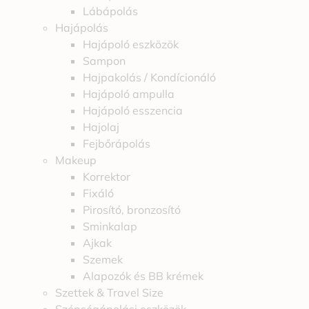
Lábápolás
Hajápolás
Hajápoló eszközök
Sampon
Hajpakolás / Kondícionáló
Hajápoló ampulla
Hajápoló esszencia
Hajolaj
Fejbőrápolás
Makeup
Korrektor
Fixáló
Pirosító, bronzosító
Sminkalap
Ajkak
Szemek
Alapozók és BB krémek
Szettek & Travel Size