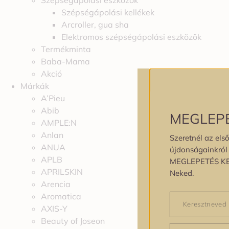
Szépségápolási eszközök
Szépségápolási kellékek
Arcroller, gua sha
Elektromos szépségápolási eszközök
Termékminta
Baba-Mama
Akció
Márkák
A’Pieu
Abib
MEGLEP
AMPLE:N
Anlan
Szeretnél az első
ANUA
újdonságainkról é
APLB
MEGLEPETÉS K
APRILSKIN
Neked.
Arencia
Aromatica
AXIS-Y
Beauty of Joseon