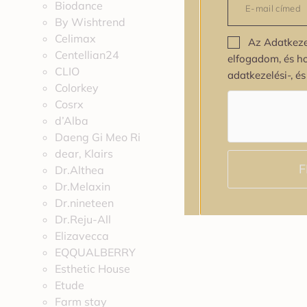
Biodance
By Wishtrend
Celimax
Az Adatkeze
Centellian24
elfogadom, és h
CLIO
adatkezelési-, é
Colorkey
Cosrx
d’Alba
Daeng Gi Meo Ri
dear, Klairs
F
Dr.Althea
Dr.Melaxin
Dr.nineteen
Dr.Reju-All
Elizavecca
EQQUALBERRY
Esthetic House
Etude
Farm stay