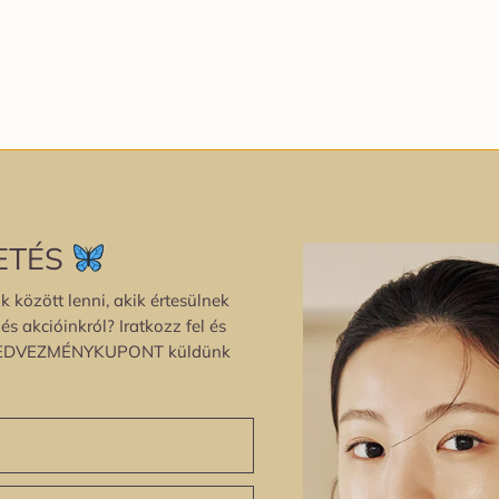
ETÉS
k között lenni, akik értesülnek
s akcióinkról? Iratkozz fel és
EDVEZMÉNYKUPONT küldünk