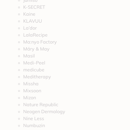
Jumiso
K-SECRET
Kaine
KLAVUU
La’dor
LalaRecipe
Ma:nyo Factory
Máry & May
Masil
Medi-Peel
medicube
Meditherapy
Missha
Mixsoon
Mizon
Nature Republic
Neogen Dermalogy
Nine Less
Numbuzin