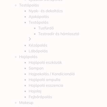
Testápolás
Nyak- és dekoltázs
Ajakápolás
Testápolás
Tusfürdő
Testradír és hámlasztó
Kézápolás
Lábápolás
Hajápolás
Hajápoló eszközök
Sampon
Hajpakolás / Kondícionáló
Hajápoló ampulla
Hajápoló esszencia
Hajolaj
Fejbőrápolás
Makeup