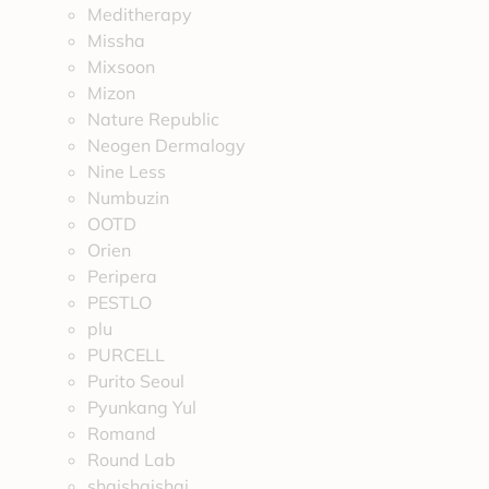
Meditherapy
Missha
Mixsoon
Mizon
Nature Republic
Neogen Dermalogy
Nine Less
Numbuzin
OOTD
Orien
Peripera
PESTLO
plu
PURCELL
Purito Seoul
Pyunkang Yul
Romand
Round Lab
shaishaishai