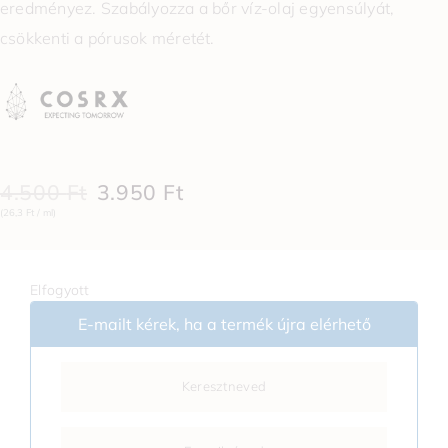
eredményez. Szabályozza a bőr víz-olaj egyensúlyát,
csökkenti a pórusok méretét.
4.500
Ft
3.950
Ft
(26,3 Ft / ml)
Elfogyott
E-mailt kérek, ha a termék újra elérhető