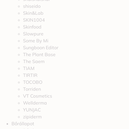
shiseido
Skin&Lab
SKIN1004
Skinfood
Slowpure
Some By Mi
Sungboon Editor
The Plant Base
The Saem
TIAM
TIRTIR
TOCOBO
Torriden
VT Cosmetics
Wellderma
YUNJAC
zipiderm
Bőrállapot