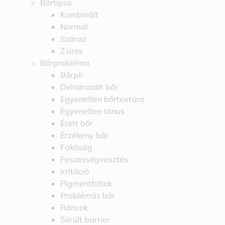
Bőrtípus
Kombinált
Normál
Száraz
Zsíros
Bőrprobléma
Bőrpír
Dehidratált bőr
Egyenetlen bőrtextúra
Egyenetlen tónus
Érett bőr
Érzékeny bőr
Fakóság
Feszességvesztés
Irritáció
Pigmentfoltok
Problémás bőr
Ráncok
Sérült barrier