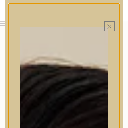
MAGYAR WEBÁRUHÁZ
MINDEN TERMÉK SAJÁT HAZAI RAKTÁRON
INGYENES SZÁLLÍTÁS 19.999 FT FELETT MAGYARORSZÁGRA