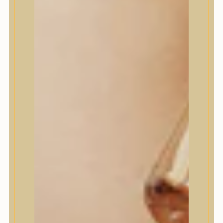
I’m From
id PLACOSMETICS
ilso
Isntree
iUNIK
Javin de Seoul
JULYME
Jumiso
K-SECRET
Kaine
KLAVUU
La’dor
LalaRecipe
Ma:nyo Factory
Máry & May
Masil
Medi-Peel
medicube