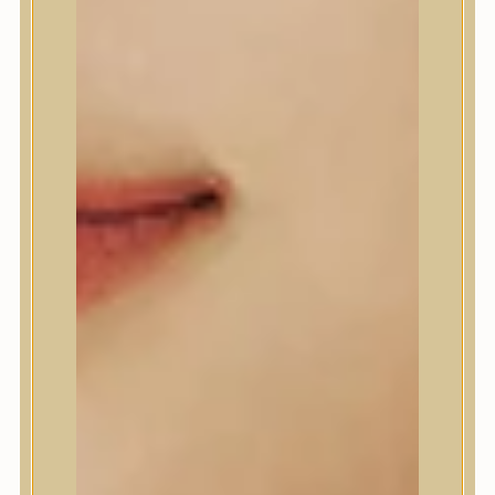
Anlan
ANUA
APLB
APRILSKIN
Arencia
Aromatica
AXIS-Y
Beauty of Joseon
Biodance
By Wishtrend
Celimax
Centellian24
CLIO
Colorkey
Cosrx
d’Alba
Daeng Gi Meo Ri
dear, Klairs
Dr.Althea