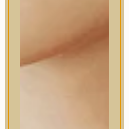
Dr.Melaxin
Dr.nineteen
Dr.Reju-All
Elizavecca
EQQUALBERRY
Esthetic House
Etude
Farm stay
Fraijour
Frudia
fwee
Goodal
GROWUS
HaruHaru Wonder
Heimish
HEVEBLUE
House of Dohwa
House of Hur
I Dew Care