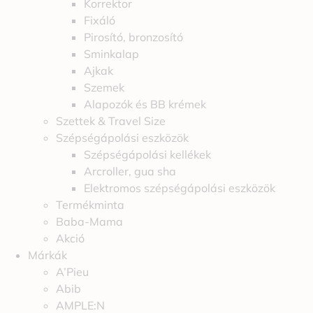
Korrektor
Fixáló
Pirosító, bronzosító
Sminkalap
Ajkak
Szemek
Alapozók és BB krémek
Szettek & Travel Size
Szépségápolási eszközök
Szépségápolási kellékek
Arcroller, gua sha
Elektromos szépségápolási eszközök
Termékminta
Baba-Mama
Akció
Márkák
A’Pieu
Abib
AMPLE:N