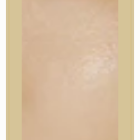
Sminkalap
Ajkak
Szemek
Alapozók és BB krémek
Szettek & Travel Size
Szépségápolási eszközök
Szépségápolási eszközök
Szépségápolási kellékek
Arcroller, gua sha
Elektromos szépségápolási eszközök
Termékminta
Baba-Mama
Akció
Márkák
Márkák
A’Pieu
Abib
AMPLE:N