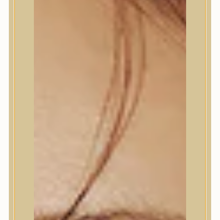
Bőrápolás
Bőrápolás
Arctisztító
Hámlasztó
Tonik, Tonerpárna, Arcpermet
Esszencia
Szérum, ampulla
Fátyolmaszk, maszk
Szemkörnyékápoló
Szemkörnyékápoló
Szempillaszérum
Arckrém, hidratáló krém
Fényvédelem
Éjszakai bőrápolás
Testápolás
Testápolás
Nyak- és dekoltázs
Ajakápolás
Testápolás