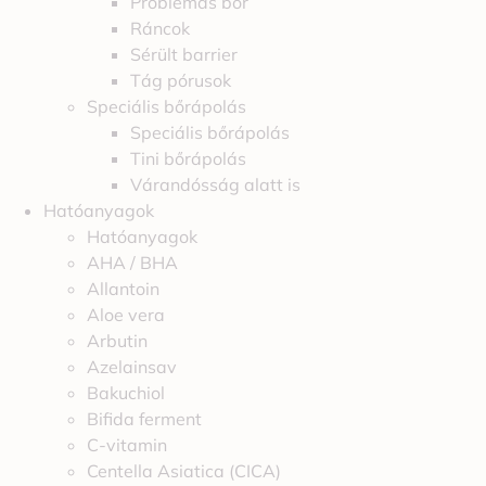
Problémás bőr
Ráncok
Sérült barrier
Tág pórusok
Speciális bőrápolás
Speciális bőrápolás
Tini bőrápolás
Várandósság alatt is
Hatóanyagok
Hatóanyagok
AHA / BHA
Allantoin
Aloe vera
Arbutin
Azelainsav
Bakuchiol
Bifida ferment
C-vitamin
Centella Asiatica (CICA)