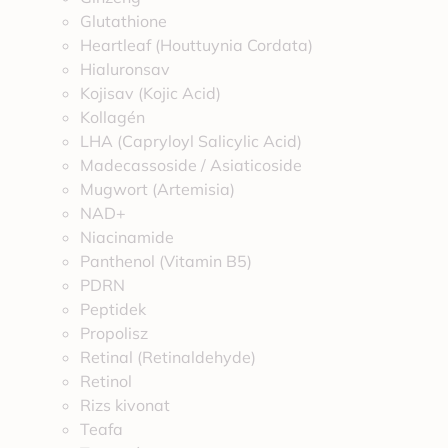
Glutathione
Heartleaf (Houttuynia Cordata)
Hialuronsav
Kojisav (Kojic Acid)
Kollagén
LHA (Capryloyl Salicylic Acid)
Madecassoside / Asiaticoside
Mugwort (Artemisia)
NAD+
Niacinamide
Panthenol (Vitamin B5)
PDRN
Peptidek
Propolisz
Retinal (Retinaldehyde)
Retinol
Rizs kivonat
Teafa