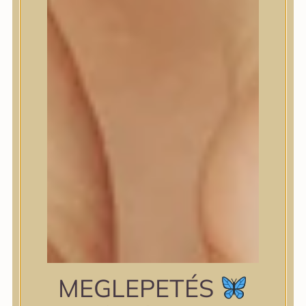
shiseido
Skin&Lab
SKIN1004
Skinfood
Slowpure
Some By Mi
Sungboon Editor
The Plant Base
The Saem
TIAM
TIRTIR
TOCOBO
Torriden
VT Cosmetics
Wellderma
YUNJAC
zipiderm
MEGLEPETÉS
Bőrállapot
Bőrállapot