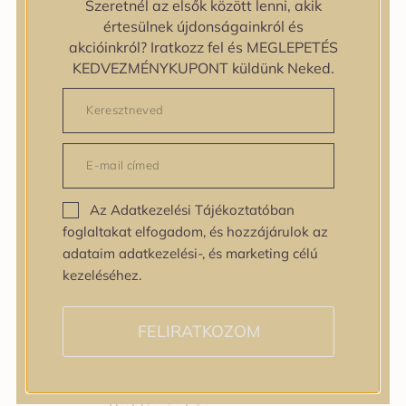
Szeretnél az elsők között lenni, akik
Bőrtípus
értesülnek újdonságainkról és
Bőrtípus
akcióinkról? Iratkozz fel és MEGLEPETÉS
Kombinált
KEDVEZMÉNYKUPONT küldünk Neked.
Normál
Száraz
Zsíros
Bőrprobléma
Bőrprobléma
Bőrpír
Az Adatkezelési Tájékoztatóban
Dehidratált bőr
foglaltakat elfogadom, és hozzájárulok az
Egyenetlen bőrtextúra
adataim adatkezelési-, és marketing célú
Egyenetlen tónus
kezeléséhez.
Érett bőr
Érzékeny bőr
Fakóság
FELIRATKOZOM
Feszességvesztés
Irritáció
Pigmentfoltok