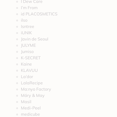
I Dew Care
I’m From
id PLACOSMETICS
ilso
Isntree
iUNIK
Javin de Seoul
JULYME
Jumiso
K-SECRET
Kaine
KLAVUU
La’dor
LalaRecipe
Ma:nyo Factory
Máry & May
Masil
Medi-Peel
medicube