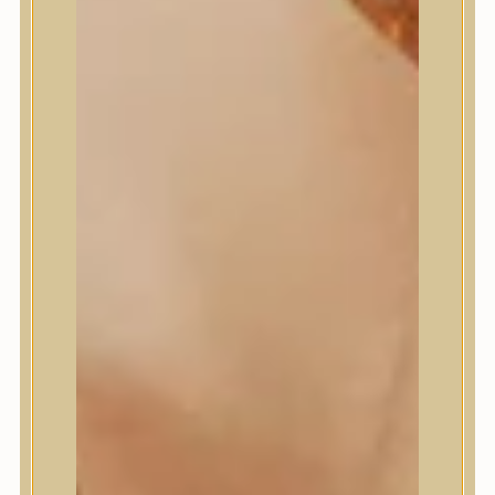
Meditherapy
Missha
Mixsoon
Mizon
Nature Republic
Neogen Dermalogy
Nine Less
Numbuzin
OOTD
Orien
Peripera
PESTLO
plu
PURCELL
Purito Seoul
Pyunkang Yul
Romand
Round Lab
shaishaishai