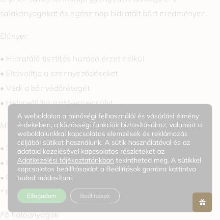
salakanyagokat és egész nap hidratált bőrt eredményez.
Előnyei:
• Hidratáló tisztítás húzódó érzet nélkül
• Eltávolítja a szennyeződéseket
• Védi a bőr védőrétegét
• Helyreállítja a pH-egyensúlyt
A weboldalon a minőségi felhasználói és vásárlási élmény
érdekében, a közösségi funkciók biztosításához, valamint a
Mely esetekben ajánlott:
weboldalunkkal kapcsolatos elemzések és reklámozás
céljából sütiket használunk. A sütik használatával és az
• Száraz bőr
adataid kezelésével kapcsolatos részleteket az
Adatkezelési tájékoztatónkban
tekintheted meg. A sütikkel
• Fakó és igénybevett bőr
kapcsolatos beállításaidat a Beállítások gombra kattintva
• Egyenetlen bőrtextúra
tudod módosítani.
* Kiváló az érzékeny bőr számára is
Elfogadom
Beállítások
Fő hatóanyagok: