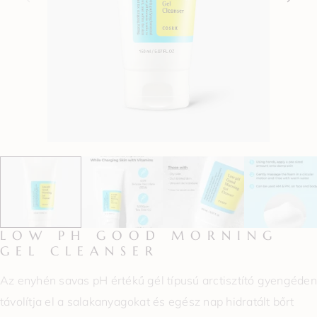
LOW PH GOOD MORNING
GEL CLEANSER
Az enyhén savas pH értékű gél típusú arctisztító gyengéden
távolítja el a salakanyagokat és egész nap hidratált bőrt