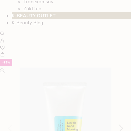
Tranexámsav
Zöld tea
K-BEAUTY OUTLET
K-Beauty Blog
-12%