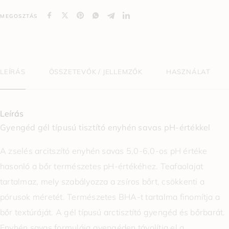
MEGOSZTÁS
LEÍRÁS
ÖSSZETEVŐK / JELLEMZŐK
HASZNÁLAT
Leírás
Gyengéd gél típusú tisztító enyhén savas pH-értékkel
A zselés arcitszító enyhén savas 5,0-6,0-os pH értéke
hasonló a bőr természetes pH-értékéhez. Teafaolajat
tartalmaz, mely szabályozza a zsíros bőrt, csökkenti a
pórusok méretét. Természetes BHA-t tartalma finomítja a
bőr textúráját. A gél típusú arctisztító gyengéd és bőrbarát.
Enyhén savas formulája gyengéden távolítja el a