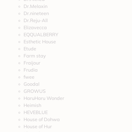
Dr.Melaxin
Dr.nineteen
Dr.Reju-All
Elizavecca
EQQUALBERRY
Esthetic House
Etude
Farm stay
Fraijour
Frudia
fwee
Goodal
GROWUS
HaruHaru Wonder
Heimish
HEVEBLUE
House of Dohwa
House of Hur