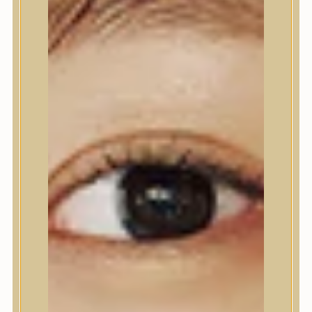
Testápolás
Tusfürdő
Testradír és hámlasztó
Kézápolás
Lábápolás
Hajápolás
Hajápolás
Hajápoló eszközök
Sampon
Hajpakolás / Kondícionáló
Hajápoló ampulla
Hajápoló esszencia
Hajolaj
Fejbőrápolás
Makeup
Makeup
Korrektor
Fixáló
Pirosító, bronzosító