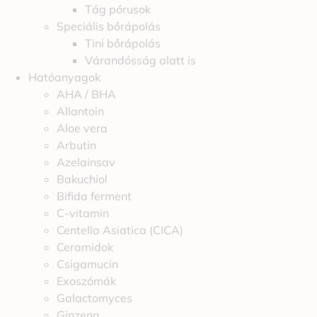
Tág pórusok
Speciális bőrápolás
Tini bőrápolás
Várandósság alatt is
Hatóanyagok
AHA / BHA
Allantoin
Aloe vera
Arbutin
Azelainsav
Bakuchiol
Bifida ferment
C-vitamin
Centella Asiatica (CICA)
Ceramidok
Csigamucin
Exoszómák
Galactomyces
Ginzeng