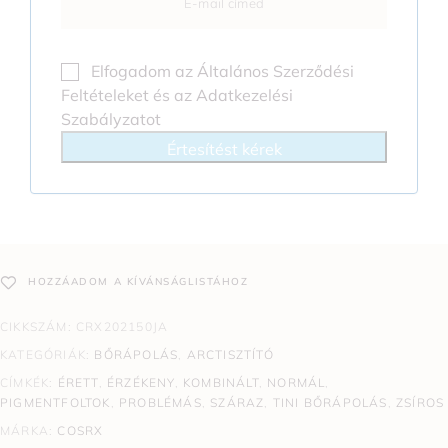
Elfogadom az
Általános Szerződési
Feltételeket
és az
Adatkezelési
Szabályzatot
Értesítést kérek
HOZZÁADOM A KÍVÁNSÁGLISTÁHOZ
CIKKSZÁM:
CRX202150JA
KATEGÓRIÁK:
BŐRÁPOLÁS
,
ARCTISZTÍTÓ
CÍMKÉK:
ÉRETT
,
ÉRZÉKENY
,
KOMBINÁLT
,
NORMÁL
,
PIGMENTFOLTOK
,
PROBLÉMÁS
,
SZÁRAZ
,
TINI BŐRÁPOLÁS
,
ZSÍROS
MÁRKA:
COSRX