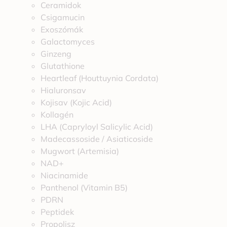
Ceramidok
Csigamucin
Exoszómák
Galactomyces
Ginzeng
Glutathione
Heartleaf (Houttuynia Cordata)
Hialuronsav
Kojisav (Kojic Acid)
Kollagén
LHA (Capryloyl Salicylic Acid)
Madecassoside / Asiaticoside
Mugwort (Artemisia)
NAD+
Niacinamide
Panthenol (Vitamin B5)
PDRN
Peptidek
Propolisz