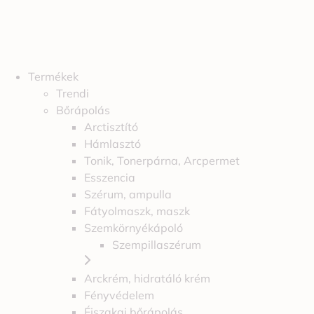
Termékek
Trendi
Bőrápolás
Arctisztító
Hámlasztó
Tonik, Tonerpárna, Arcpermet
Esszencia
Szérum, ampulla
Fátyolmaszk, maszk
Szemkörnyékápoló
Szempillaszérum
Arckrém, hidratáló krém
Fényvédelem
Éjszakai bőrápolás