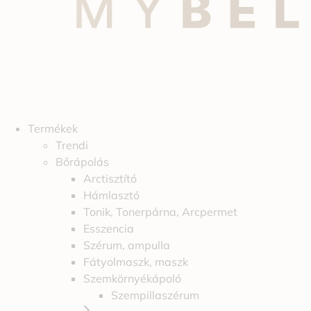
Termékek
Trendi
Bőrápolás
Arctisztító
Hámlasztó
Tonik, Tonerpárna, Arcpermet
Esszencia
Szérum, ampulla
Fátyolmaszk, maszk
Szemkörnyékápoló
Szempillaszérum