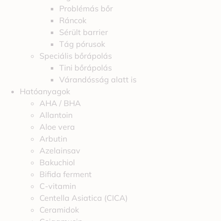
Problémás bőr
Ráncok
Sérült barrier
Tág pórusok
Speciális bőrápolás
Tini bőrápolás
Várandósság alatt is
Hatóanyagok
AHA / BHA
Allantoin
Aloe vera
Arbutin
Azelainsav
Bakuchiol
Bifida ferment
C-vitamin
Centella Asiatica (CICA)
Ceramidok