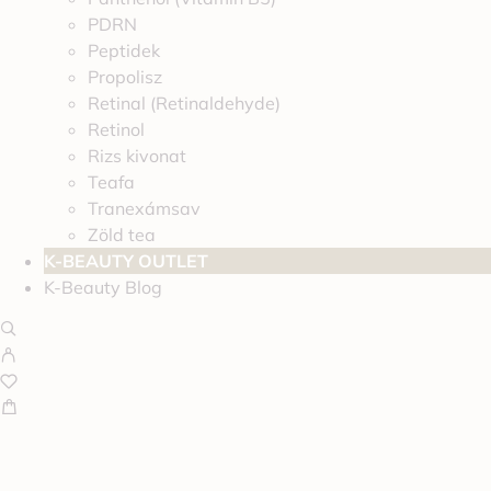
PDRN
Peptidek
Propolisz
Retinal (Retinaldehyde)
Retinol
Rizs kivonat
Teafa
Tranexámsav
Zöld tea
K-BEAUTY OUTLET
K-Beauty Blog