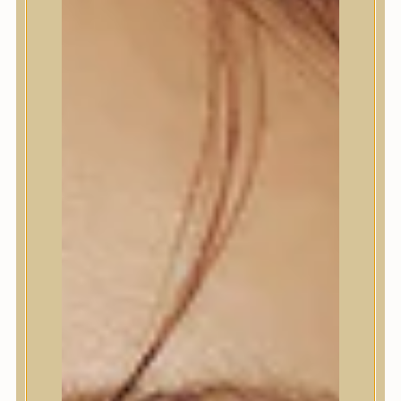
Termékek
Termékek
Trendi
Bőrápolás
Bőrápolás
Arctisztító
Hámlasztó
Tonik, Tonerpárna, Arcpermet
Esszencia
Szérum, ampulla
Fátyolmaszk, maszk
Szemkörnyékápoló
Szemkörnyékápoló
Szempillaszérum
Arckrém, hidratáló krém
Fényvédelem
Éjszakai bőrápolás
Testápolás
Testápolás