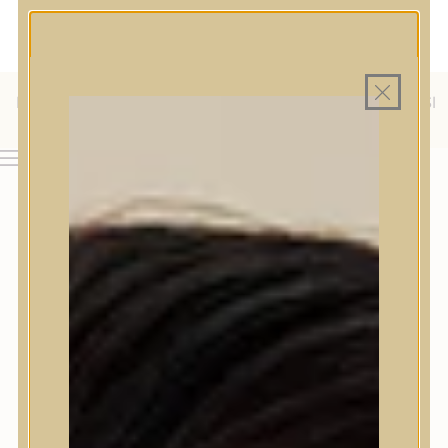
MAGYAR WEBÁRUHÁZ
MINDEN TERMÉK SAJÁT HAZAI RAKTÁRON
INGYENES SZÁLLÍTÁS 19.999 FT FELETT MAGYARORSZÁGRA
KÜLFÖLDRE IS SZÁLLÍTUNK - WE SHIP TO HR, IT, RO, SI
& SK