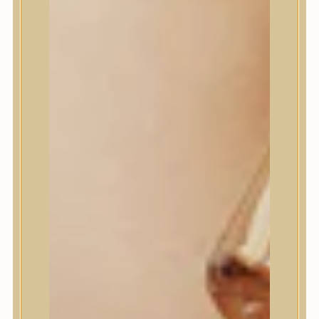
House of Dohwa
House of Hur
I Dew Care
I’m From
id PLACOSMETICS
ilso
Isntree
iUNIK
Javin de Seoul
JULYME
Jumiso
K-SECRET
Kaine
KLAVUU
La’dor
LalaRecipe
Ma:nyo Factory
Máry & May