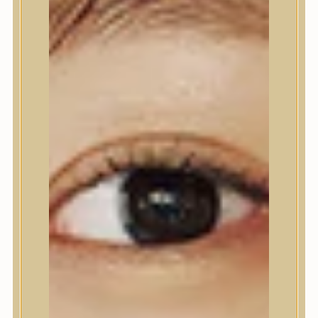
Nyak- és dekoltázs
Ajakápolás
Testápolás
Testápolás
Tusfürdő
Testradír és hámlasztó
Kézápolás
Lábápolás
Hajápolás
Hajápolás
Hajápoló eszközök
Sampon
Hajpakolás / Kondícionáló
Hajápoló ampulla
Hajápoló esszencia
Hajolaj
Fejbőrápolás
Makeup
Makeup