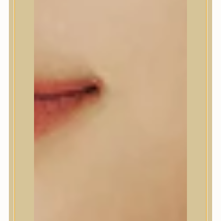
A’Pieu
Abib
AMPLE:N
Anlan
ANUA
APLB
APRILSKIN
Arencia
Aromatica
AXIS-Y
Beauty of Joseon
Biodance
By Wishtrend
Celimax
Centellian24
CLIO
Colorkey
Cosrx
d’Alba