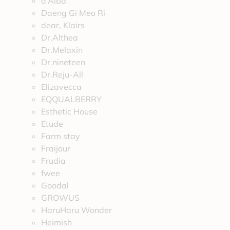
d’Alba
Daeng Gi Meo Ri
dear, Klairs
Dr.Althea
Dr.Melaxin
Dr.nineteen
Dr.Reju-All
Elizavecca
EQQUALBERRY
Esthetic House
Etude
Farm stay
Fraijour
Frudia
fwee
Goodal
GROWUS
HaruHaru Wonder
Heimish