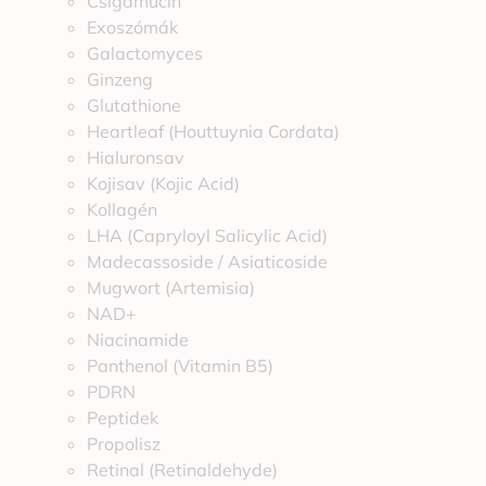
Csigamucin
Exoszómák
Galactomyces
Ginzeng
Glutathione
Heartleaf (Houttuynia Cordata)
Hialuronsav
Kojisav (Kojic Acid)
Kollagén
LHA (Capryloyl Salicylic Acid)
Madecassoside / Asiaticoside
Mugwort (Artemisia)
NAD+
Niacinamide
Panthenol (Vitamin B5)
PDRN
Peptidek
Propolisz
Retinal (Retinaldehyde)