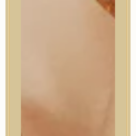
Masil
Medi-Peel
medicube
Meditherapy
Missha
Mixsoon
Mizon
Nature Republic
Neogen Dermalogy
Nine Less
Numbuzin
OOTD
Orien
Peripera
PESTLO
plu
PURCELL
Purito Seoul
Pyunkang Yul