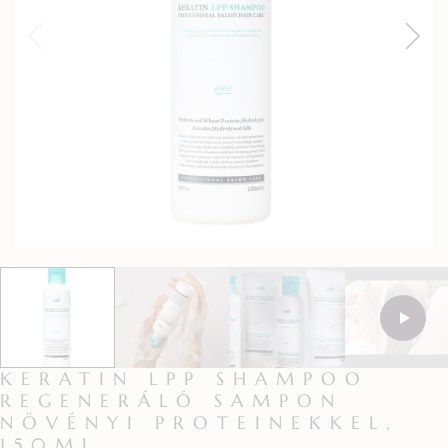
KERATIN LPP SHAMPOO
REGENERÁLÓ SAMPON
NÖVÉNYI PROTEINEKKEL,
150ML