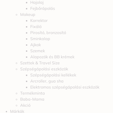
Hajolaj
Fejbőrápolás
Makeup
Korrektor
Fixáló
Pirosító, bronzosító
Sminkalap
Ajkak
Szemek
Alapozók és BB krémek
Szettek & Travel Size
Szépségápolási eszközök
Szépségápolási kellékek
Arcroller, gua sha
Elektromos szépségápolási eszközök
Termékminta
Baba-Mama
Akció
Márkák