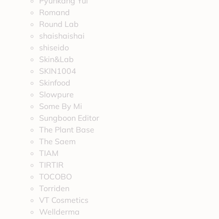
Pyunkang Yul
Romand
Round Lab
shaishaishai
shiseido
Skin&Lab
SKIN1004
Skinfood
Slowpure
Some By Mi
Sungboon Editor
The Plant Base
The Saem
TIAM
TIRTIR
TOCOBO
Torriden
VT Cosmetics
Wellderma