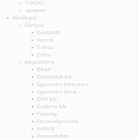
YUNJAC
zipiderm
Bőrállapot
Bőrtípus
Kombinált
Normál
Száraz
Zsíros
Bőrprobléma
Bőrpír
Dehidratált bőr
Egyenetlen bőrtextúra
Egyenetlen tónus
Érett bőr
Érzékeny bőr
Fakóság
Feszességvesztés
Irritáció
Pigmentfoltok