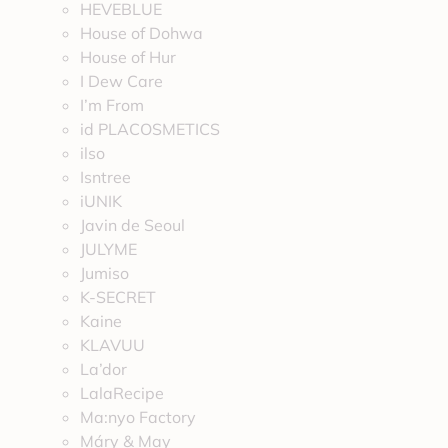
HEVEBLUE
House of Dohwa
House of Hur
I Dew Care
I’m From
id PLACOSMETICS
ilso
Isntree
iUNIK
Javin de Seoul
JULYME
Jumiso
K-SECRET
Kaine
KLAVUU
La’dor
LalaRecipe
Ma:nyo Factory
Máry & May