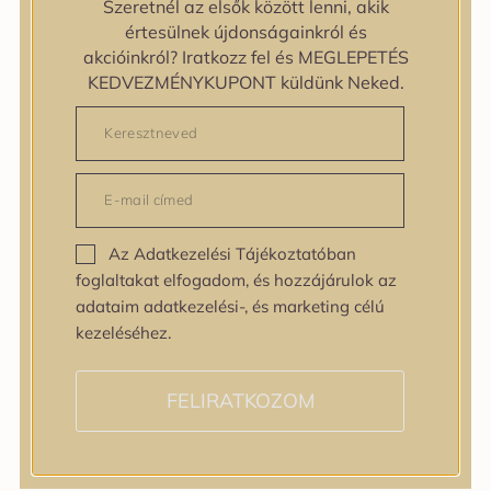
Szeretnél az elsők között lenni, akik
zipiderm
értesülnek újdonságainkról és
Bőrállapot
akcióinkról? Iratkozz fel és MEGLEPETÉS
Bőrállapot
KEDVEZMÉNYKUPONT küldünk Neked.
Bőrtípus
Bőrtípus
Kombinált
Normál
Száraz
Zsíros
Az Adatkezelési Tájékoztatóban
Bőrprobléma
foglaltakat elfogadom, és hozzájárulok az
Bőrprobléma
adataim adatkezelési-, és marketing célú
Bőrpír
kezeléséhez.
Dehidratált bőr
Egyenetlen bőrtextúra
Egyenetlen tónus
FELIRATKOZOM
Érett bőr
Érzékeny bőr
Fakóság