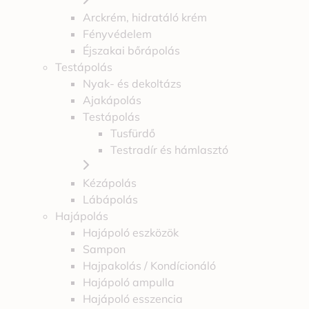
Arckrém, hidratáló krém
Fényvédelem
Éjszakai bőrápolás
Testápolás
Nyak- és dekoltázs
Ajakápolás
Testápolás
Tusfürdő
Testradír és hámlasztó
Kézápolás
Lábápolás
Hajápolás
Hajápoló eszközök
Sampon
Hajpakolás / Kondícionáló
Hajápoló ampulla
Hajápoló esszencia