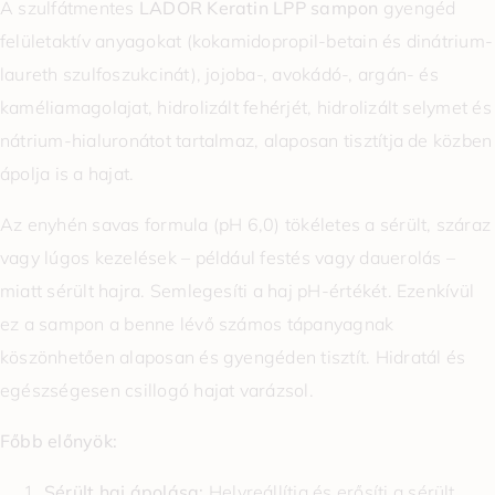
A szulfátmentes
LADOR Keratin LPP sampon
gyengéd
felületaktív anyagokat (kokamidopropil-betain és dinátrium-
laureth szulfoszukcinát), jojoba-, avokádó-, argán- és
kaméliamagolajat, hidrolizált fehérjét, hidrolizált selymet és
nátrium-hialuronátot tartalmaz, alaposan tisztítja de közben
ápolja is a hajat.
Az enyhén savas formula (pH 6,0) tökéletes a sérült, száraz
vagy lúgos kezelések – például festés vagy dauerolás –
miatt sérült hajra. Semlegesíti a haj pH-értékét. Ezenkívül
ez a sampon a benne lévő számos tápanyagnak
köszönhetően alaposan és gyengéden tisztít. Hidratál és
egészségesen csillogó hajat varázsol.
Főbb előnyök:
Sérült haj ápolása:
Helyreállítja és erősíti a sérült