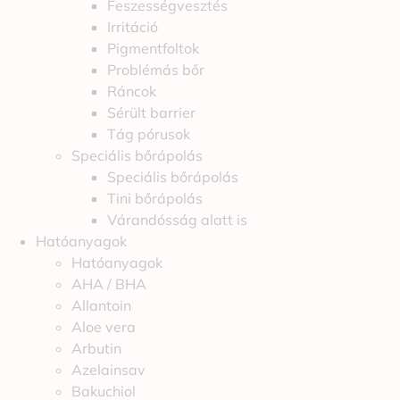
Feszességvesztés
Irritáció
Pigmentfoltok
Problémás bőr
Ráncok
Sérült barrier
Tág pórusok
Speciális bőrápolás
Speciális bőrápolás
Tini bőrápolás
Várandósság alatt is
Hatóanyagok
Hatóanyagok
AHA / BHA
Allantoin
Aloe vera
Arbutin
Azelainsav
Bakuchiol