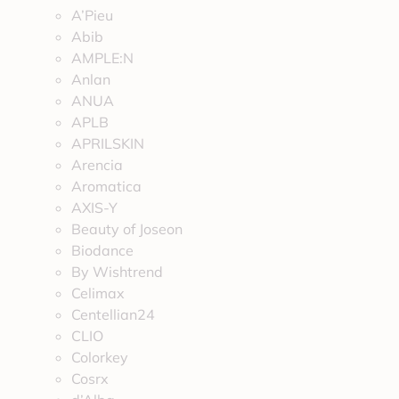
A’Pieu
Abib
AMPLE:N
Anlan
ANUA
APLB
APRILSKIN
Arencia
Aromatica
AXIS-Y
Beauty of Joseon
Biodance
By Wishtrend
Celimax
Centellian24
CLIO
Colorkey
Cosrx