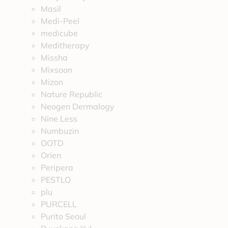
Masil
Medi-Peel
medicube
Meditherapy
Missha
Mixsoon
Mizon
Nature Republic
Neogen Dermalogy
Nine Less
Numbuzin
OOTD
Orien
Peripera
PESTLO
plu
PURCELL
Purito Seoul