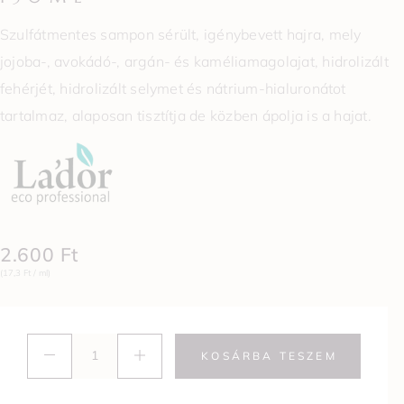
Szulfátmentes sampon sérült, igénybevett hajra, mely
jojoba-, avokádó-, argán- és kaméliamagolajat, hidrolizált
fehérjét, hidrolizált selymet és nátrium-hialuronátot
tartalmaz, alaposan tisztítja de közben ápolja is a hajat.
2.600
Ft
(17,3 Ft / ml)
KOSÁRBA TESZEM