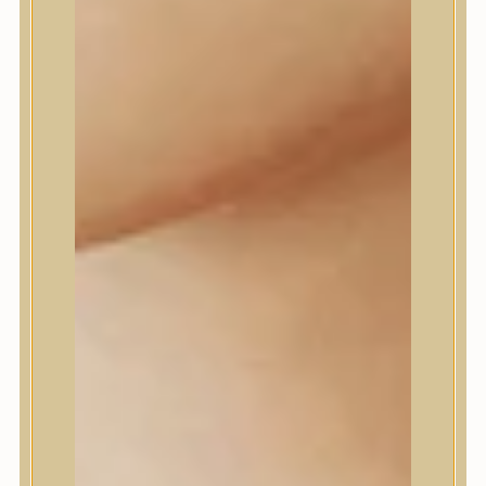
Daeng Gi Meo Ri
dear, Klairs
Dr.Althea
Dr.Melaxin
Dr.nineteen
Dr.Reju-All
Elizavecca
EQQUALBERRY
Esthetic House
Etude
Farm stay
Fraijour
Frudia
fwee
Goodal
GROWUS
HaruHaru Wonder
Heimish
HEVEBLUE