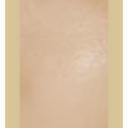
Korrektor
Fixáló
Pirosító, bronzosító
Sminkalap
Ajkak
Szemek
Alapozók és BB krémek
Szettek & Travel Size
Szépségápolási eszközök
Szépségápolási eszközök
Szépségápolási kellékek
Arcroller, gua sha
Elektromos szépségápolási eszközök
Termékminta
Baba-Mama
Akció
Márkák
Márkák