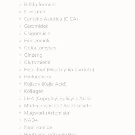
Bifida ferment
C-vitamin
Centella Asiatica (CICA)
Ceramidok
Csigamucin
Exoszómák
Galactomyces
Ginzeng
Glutathione
Heartleaf (Houttuynia Cordata)
Hialuronsav
Kojisav (Kojic Acid)
Kollagén
LHA (Capryloyl Salicylic Acid)
Madecassoside / Asiaticoside
Mugwort (Artemisia)
NAD+
Niacinamide
Panthenol (Vitamin B5)