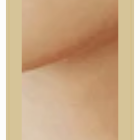
Daeng Gi Meo Ri
dear, Klairs
Dr.Althea
Dr.Melaxin
Dr.nineteen
Dr.Reju-All
Elizavecca
EQQUALBERRY
Esthetic House
Etude
Farm stay
Fraijour
Frudia
fwee
Goodal
GROWUS
HaruHaru Wonder
Heimish
HEVEBLUE