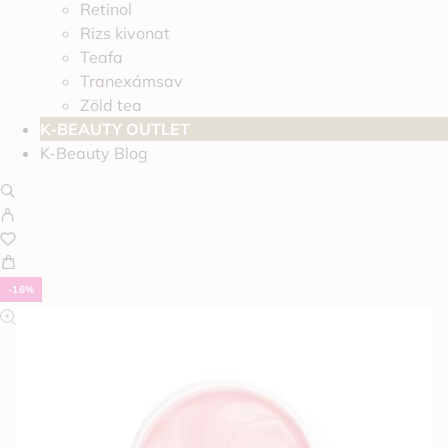
Retinol
Rizs kivonat
Teafa
Tranexámsav
Zöld tea
K-BEAUTY OUTLET
K-Beauty Blog
-16%