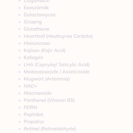
Csigamucin
Exoszómák
Galactomyces
Ginzeng
Glutathione
Heartleaf (Houttuynia Cordata)
Hialuronsav
Kojisav (Kojic Acid)
Kollagén
LHA (Capryloyl Salicylic Acid)
Madecassoside / Asiaticoside
Mugwort (Artemisia)
NAD+
Niacinamide
Panthenol (Vitamin B5)
PDRN
Peptidek
Propolisz
Retinal (Retinaldehyde)