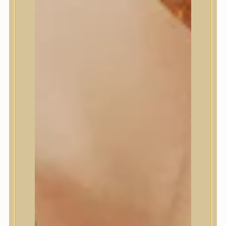
Masil
Medi-Peel
medicube
Meditherapy
Missha
Mixsoon
Mizon
Nature Republic
Neogen Dermalogy
Nine Less
Numbuzin
OOTD
Orien
Peripera
PESTLO
plu
PURCELL
Purito Seoul
Pyunkang Yul