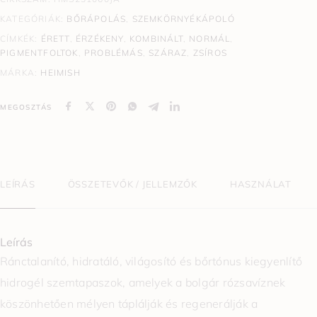
KATEGÓRIÁK:
BŐRÁPOLÁS
,
SZEMKÖRNYÉKÁPOLÓ
CÍMKÉK:
ÉRETT
,
ÉRZÉKENY
,
KOMBINÁLT
,
NORMÁL
,
PIGMENTFOLTOK
,
PROBLÉMÁS
,
SZÁRAZ
,
ZSÍROS
MÁRKA:
HEIMISH
MEGOSZTÁS
LEÍRÁS
ÖSSZETEVŐK / JELLEMZŐK
HASZNÁLAT
Leírás
Ránctalanító, hidratáló, világosító és bőrtónus kiegyenlítő
hidrogél szemtapaszok, amelyek a bolgár rózsavíznek
köszönhetően mélyen táplálják és regenerálják a