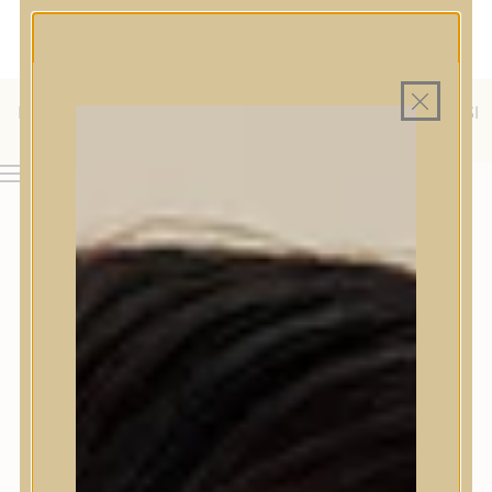
MAGYAR WEBÁRUHÁZ
MINDEN TERMÉK SAJÁT HAZAI RAKTÁRON
INGYENES SZÁLLÍTÁS 19.999 FT FELETT MAGYARORSZÁGRA
KÜLFÖLDRE IS SZÁLLÍTUNK - WE SHIP TO HR, IT, RO, SI
& SK