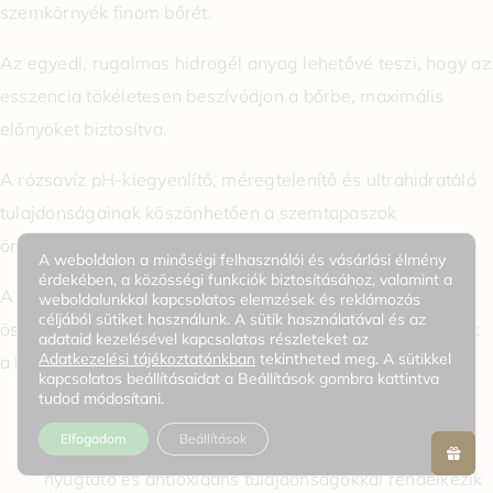
szemkörnyék finom bőrét.
Az egyedi, rugalmas hidrogél anyag lehetővé teszi, hogy az
esszencia tökéletesen beszívódjon a bőrbe, maximális
előnyöket biztosítva.
A rózsavíz pH-kiegyenlítő, méregtelenítő és ultrahidratáló
tulajdonságainak köszönhetően a szemtapaszok
öregedésgátló hatásúak, segítik a ráncok kisimítását.
A weboldalon a minőségi felhasználói és vásárlási élmény
érdekében, a közösségi funkciók biztosításához, valamint a
A Heimish Hydrogel bolgár szemtapasz természetes
weboldalunkkal kapcsolatos elemzések és reklámozás
céljából sütiket használunk. A sütik használatával és az
összetevőket tartalmaz, amelyek jótékony hatással vannak
adataid kezelésével kapcsolatos részleteket az
Adatkezelési tájékoztatónkban
tekintheted meg. A sütikkel
a bőrre:
kapcsolatos beállításaidat a Beállítások gombra kattintva
tudod módosítani.
Bolgár rózsavíz – hidratálja és kiegyenlíti a
Elfogadom
Beállítások
hámréteget, szabályozza a felesleges faggyút,
nyugtató és antioxidáns tulajdonságokkal rendelkezik