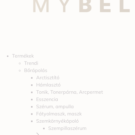
Termékek
Trendi
Bőrápolás
Arctisztító
Hámlasztó
Tonik, Tonerpárna, Arcpermet
Esszencia
Szérum, ampulla
Fátyolmaszk, maszk
Szemkörnyékápoló
Szempillaszérum