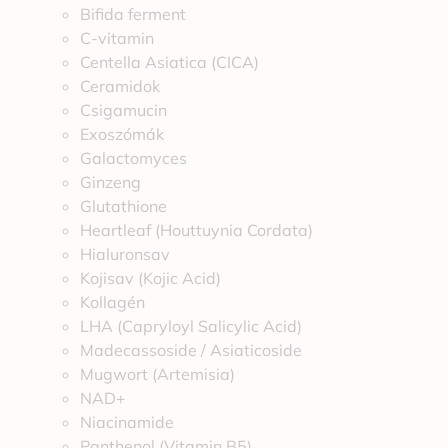
Bifida ferment
C-vitamin
Centella Asiatica (CICA)
Ceramidok
Csigamucin
Exoszómák
Galactomyces
Ginzeng
Glutathione
Heartleaf (Houttuynia Cordata)
Hialuronsav
Kojisav (Kojic Acid)
Kollagén
LHA (Capryloyl Salicylic Acid)
Madecassoside / Asiaticoside
Mugwort (Artemisia)
NAD+
Niacinamide
Panthenol (Vitamin B5)