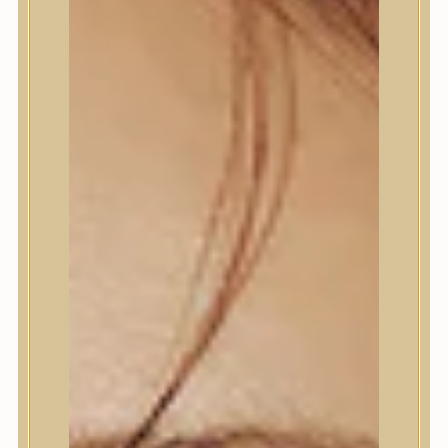
Termékek
Termékek
Trendi
Bőrápolás
Bőrápolás
Arctisztító
Hámlasztó
Tonik, Tonerpárna, Arcpermet
Esszencia
Szérum, ampulla
Fátyolmaszk, maszk
Szemkörnyékápoló
Szemkörnyékápoló
Szempillaszérum
Arckrém, hidratáló krém
Fényvédelem
Éjszakai bőrápolás
Testápolás
Testápolás