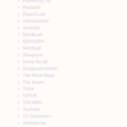
Pyunkang Yul
Romand
Round Lab
shaishaishai
shiseido
Skin&Lab
SKIN1004
Skinfood
Slowpure
Some By Mi
Sungboon Editor
The Plant Base
The Saem
TIAM
TIRTIR
TOCOBO
Torriden
VT Cosmetics
Wellderma