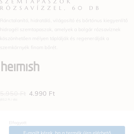
SZEMTAPASZOK
RÓZSAVÍZZEL, 60 DB
Ránctalanító, hidratáló, világosító és bőrtónus kiegyenlítő
hidrogél szemtapaszok, amelyek a bolgár rózsavíznek
köszönhetően mélyen táplálják és regenerálják a
szemkörnyék finom bőrét.
5.950
Ft
4.990
Ft
(83,2 Ft / db)
Elfogyott
E-mailt kérek, ha a termék újra elérhető