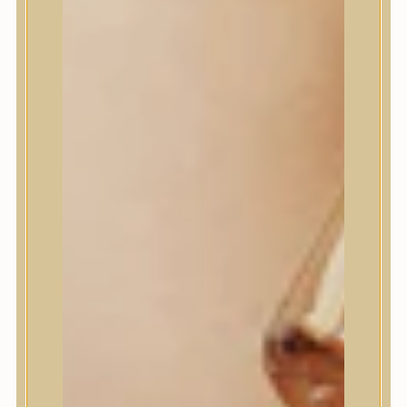
House of Dohwa
House of Hur
I Dew Care
I’m From
id PLACOSMETICS
ilso
Isntree
iUNIK
Javin de Seoul
JULYME
Jumiso
K-SECRET
Kaine
KLAVUU
La’dor
LalaRecipe
Ma:nyo Factory
Máry & May