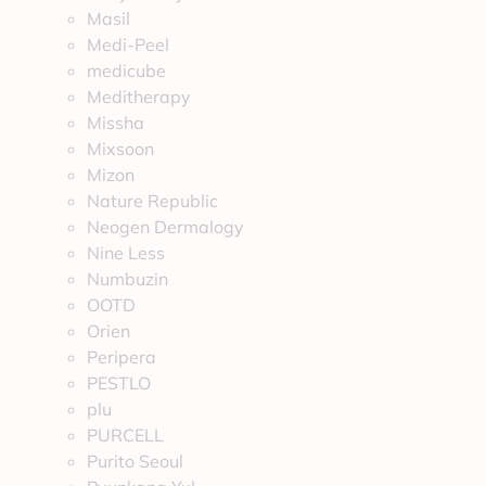
Masil
Medi-Peel
medicube
Meditherapy
Missha
Mixsoon
Mizon
Nature Republic
Neogen Dermalogy
Nine Less
Numbuzin
OOTD
Orien
Peripera
PESTLO
plu
PURCELL
Purito Seoul