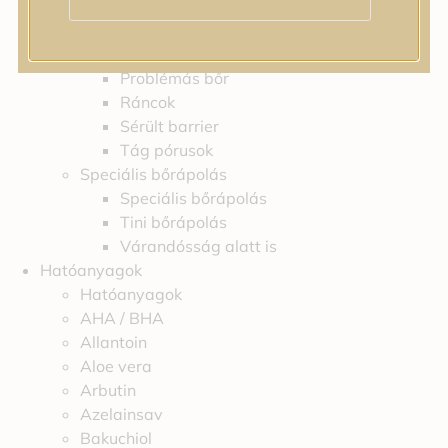
Feszességvesztés
Irritáció
Pigmentfoltok
Problémás bőr
Ráncok
Sérült barrier
Tág pórusok
Speciális bőrápolás
Speciális bőrápolás
Tini bőrápolás
Várandósság alatt is
Hatóanyagok
Hatóanyagok
AHA / BHA
Allantoin
Aloe vera
Arbutin
Azelainsav
Bakuchiol