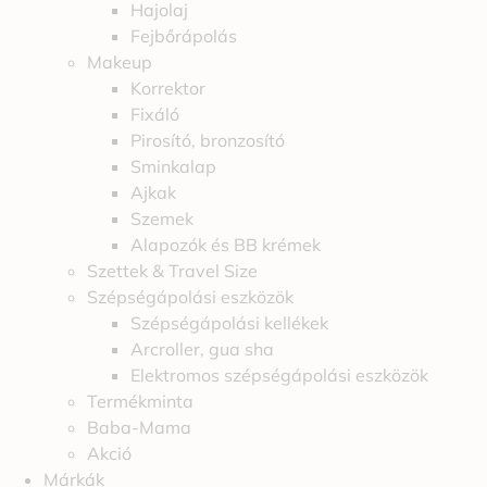
Hajolaj
Fejbőrápolás
Makeup
Korrektor
Fixáló
Pirosító, bronzosító
Sminkalap
Ajkak
Szemek
Alapozók és BB krémek
Szettek & Travel Size
Szépségápolási eszközök
Szépségápolási kellékek
Arcroller, gua sha
Elektromos szépségápolási eszközök
Termékminta
Baba-Mama
Akció
Márkák