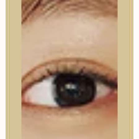
Nyak- és dekoltázs
Ajakápolás
Testápolás
Testápolás
Tusfürdő
Testradír és hámlasztó
Kézápolás
Lábápolás
Hajápolás
Hajápolás
Hajápoló eszközök
Sampon
Hajpakolás / Kondícionáló
Hajápoló ampulla
Hajápoló esszencia
Hajolaj
Fejbőrápolás
Makeup
Makeup