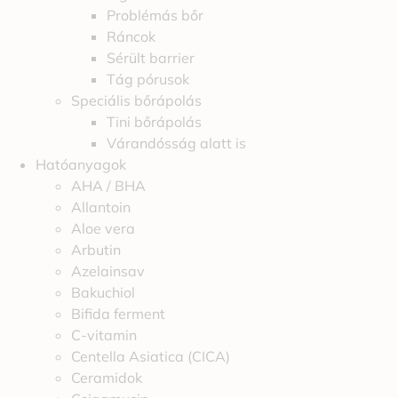
Problémás bőr
Ráncok
Sérült barrier
Tág pórusok
Speciális bőrápolás
Tini bőrápolás
Várandósság alatt is
Hatóanyagok
AHA / BHA
Allantoin
Aloe vera
Arbutin
Azelainsav
Bakuchiol
Bifida ferment
C-vitamin
Centella Asiatica (CICA)
Ceramidok