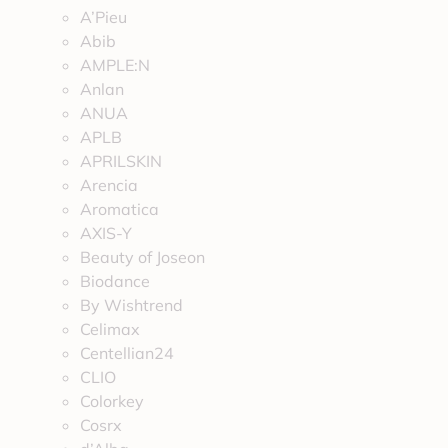
A’Pieu
Abib
AMPLE:N
Anlan
ANUA
APLB
APRILSKIN
Arencia
Aromatica
AXIS-Y
Beauty of Joseon
Biodance
By Wishtrend
Celimax
Centellian24
CLIO
Colorkey
Cosrx