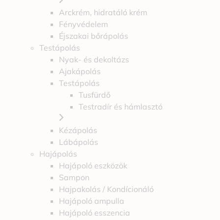
Arckrém, hidratáló krém
Fényvédelem
Éjszakai bőrápolás
Testápolás
Nyak- és dekoltázs
Ajakápolás
Testápolás
Tusfürdő
Testradír és hámlasztó
Kézápolás
Lábápolás
Hajápolás
Hajápoló eszközök
Sampon
Hajpakolás / Kondícionáló
Hajápoló ampulla
Hajápoló esszencia