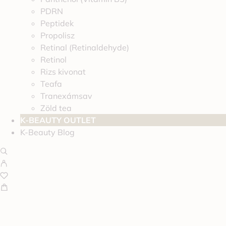
PDRN
Peptidek
Propolisz
Retinal (Retinaldehyde)
Retinol
Rizs kivonat
Teafa
Tranexámsav
Zöld tea
K-BEAUTY OUTLET
K-Beauty Blog