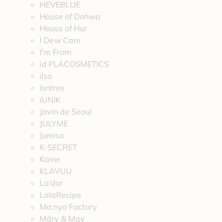
HEVEBLUE
House of Dohwa
House of Hur
I Dew Care
I’m From
id PLACOSMETICS
ilso
Isntree
iUNIK
Javin de Seoul
JULYME
Jumiso
K-SECRET
Kaine
KLAVUU
La’dor
LalaRecipe
Ma:nyo Factory
Máry & May