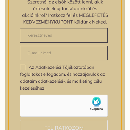
Szeretnél az elsők között lenni, akik
zipiderm
értesülnek újdonságainkról és
Bőrállapot
akcióinkról? Iratkozz fel és MEGLEPETÉS
Bőrállapot
KEDVEZMÉNYKUPONT küldünk Neked.
Bőrtípus
Bőrtípus
Kombinált
Normál
Száraz
Zsíros
Az Adatkezelési Tájékoztatóban
Bőrprobléma
foglaltakat elfogadom, és hozzájárulok az
Bőrprobléma
adataim adatkezelési-, és marketing célú
Bőrpír
kezeléséhez.
Dehidratált bőr
Egyenetlen bőrtextúra
Egyenetlen tónus
Érett bőr
Érzékeny bőr
Fakóság
FELIRATKOZOM