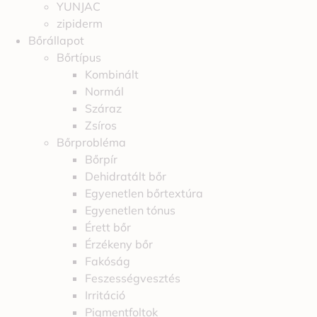
YUNJAC
zipiderm
Bőrállapot
Bőrtípus
Kombinált
Normál
Száraz
Zsíros
Bőrprobléma
Bőrpír
Dehidratált bőr
Egyenetlen bőrtextúra
Egyenetlen tónus
Érett bőr
Érzékeny bőr
Fakóság
Feszességvesztés
Irritáció
Pigmentfoltok