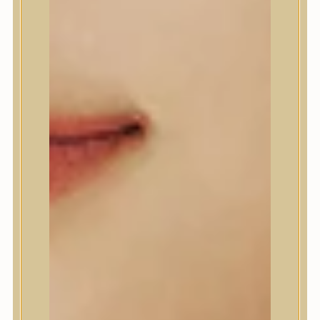
A’Pieu
Abib
AMPLE:N
Anlan
ANUA
APLB
APRILSKIN
Arencia
Aromatica
AXIS-Y
Beauty of Joseon
Biodance
By Wishtrend
Celimax
Centellian24
CLIO
Colorkey
Cosrx
d’Alba