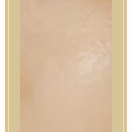
Korrektor
Fixáló
Pirosító, bronzosító
Sminkalap
Ajkak
Szemek
Alapozók és BB krémek
Szettek & Travel Size
Szépségápolási eszközök
Szépségápolási eszközök
Szépségápolási kellékek
Arcroller, gua sha
Elektromos szépségápolási eszközök
Termékminta
Baba-Mama
Akció
Márkák
Márkák