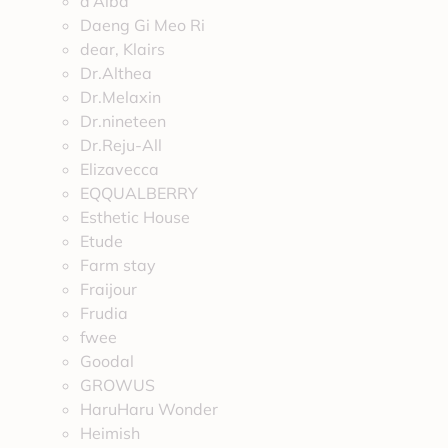
d’Alba
Daeng Gi Meo Ri
dear, Klairs
Dr.Althea
Dr.Melaxin
Dr.nineteen
Dr.Reju-All
Elizavecca
EQQUALBERRY
Esthetic House
Etude
Farm stay
Fraijour
Frudia
fwee
Goodal
GROWUS
HaruHaru Wonder
Heimish