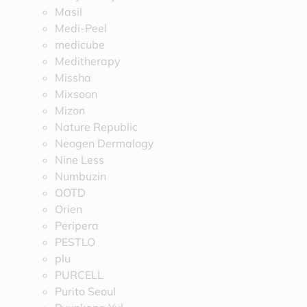
Masil
Medi-Peel
medicube
Meditherapy
Missha
Mixsoon
Mizon
Nature Republic
Neogen Dermalogy
Nine Less
Numbuzin
OOTD
Orien
Peripera
PESTLO
plu
PURCELL
Purito Seoul