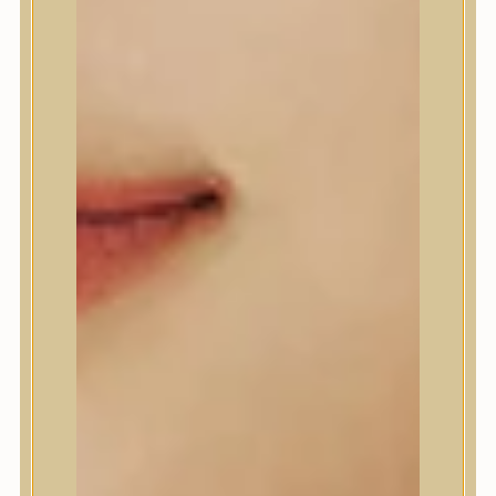
A’Pieu
Abib
AMPLE:N
Anlan
ANUA
APLB
APRILSKIN
Arencia
Aromatica
AXIS-Y
Beauty of Joseon
Biodance
By Wishtrend
Celimax
Centellian24
CLIO
Colorkey
Cosrx
d’Alba