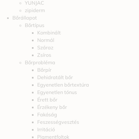
YUNJAC
zipiderm
Bőrállapot
Bőrtípus
Kombinált
Normál
Száraz
Zsíros
Bőrprobléma
Bőrpír
Dehidratált bőr
Egyenetlen bőrtextúra
Egyenetlen tónus
Érett bőr
Érzékeny bőr
Fakóság
Feszességvesztés
Irritáció
Pigmentfoltok