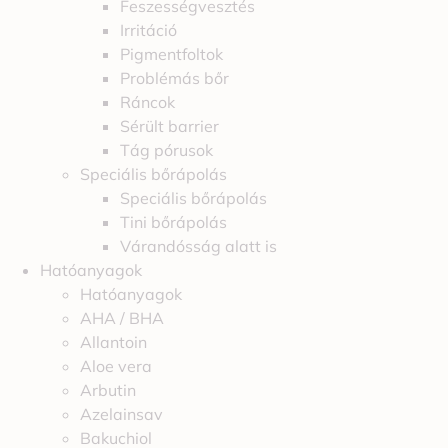
Feszességvesztés
Irritáció
Pigmentfoltok
Problémás bőr
Ráncok
Sérült barrier
Tág pórusok
Speciális bőrápolás
Speciális bőrápolás
Tini bőrápolás
Várandósság alatt is
Hatóanyagok
Hatóanyagok
AHA / BHA
Allantoin
Aloe vera
Arbutin
Azelainsav
Bakuchiol