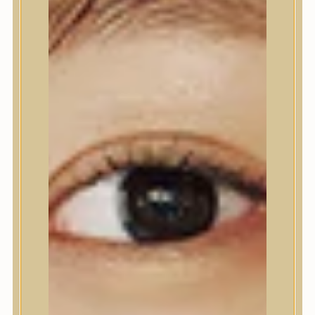
Nyak- és dekoltázs
Ajakápolás
Testápolás
Testápolás
Tusfürdő
Testradír és hámlasztó
Kézápolás
Lábápolás
Hajápolás
Hajápolás
Hajápoló eszközök
Sampon
Hajpakolás / Kondícionáló
Hajápoló ampulla
Hajápoló esszencia
Hajolaj
Fejbőrápolás
Makeup
Makeup