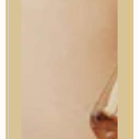
House of Dohwa
House of Hur
I Dew Care
I’m From
id PLACOSMETICS
ilso
Isntree
iUNIK
Javin de Seoul
JULYME
Jumiso
K-SECRET
Kaine
KLAVUU
La’dor
LalaRecipe
Ma:nyo Factory
Máry & May