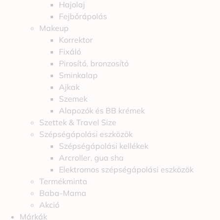
Hajolaj
Fejbőrápolás
Makeup
Korrektor
Fixáló
Pirosító, bronzosító
Sminkalap
Ajkak
Szemek
Alapozók és BB krémek
Szettek & Travel Size
Szépségápolási eszközök
Szépségápolási kellékek
Arcroller, gua sha
Elektromos szépségápolási eszközök
Termékminta
Baba-Mama
Akció
Márkák