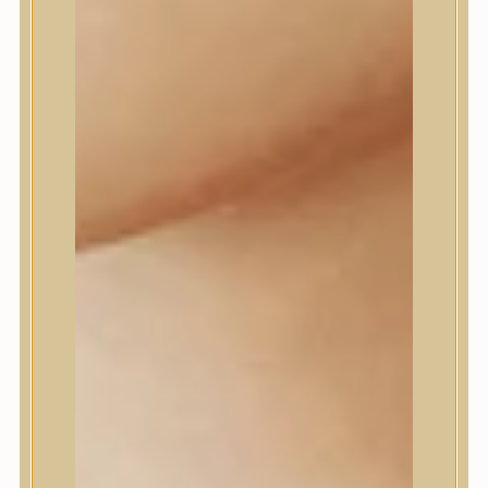
Daeng Gi Meo Ri
dear, Klairs
Dr.Althea
Dr.Melaxin
Dr.nineteen
Dr.Reju-All
Elizavecca
EQQUALBERRY
Esthetic House
Etude
Farm stay
Fraijour
Frudia
fwee
Goodal
GROWUS
HaruHaru Wonder
Heimish
HEVEBLUE