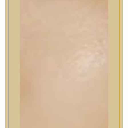
Korrektor
Fixáló
Pirosító, bronzosító
Sminkalap
Ajkak
Szemek
Alapozók és BB krémek
Szettek & Travel Size
Szépségápolási eszközök
Szépségápolási eszközök
Szépségápolási kellékek
Arcroller, gua sha
Elektromos szépségápolási eszközök
Termékminta
Baba-Mama
Akció
Márkák
Márkák