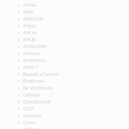
A’Pieu
Abib
AMPLE:N
Anlan
ANUA
APLB
APRILSKIN
Arencia
Aromatica
AXIS-Y
Beauty of Joseon
Biodance
By Wishtrend
Celimax
Centellian24
CLIO
Colorkey
Cosrx