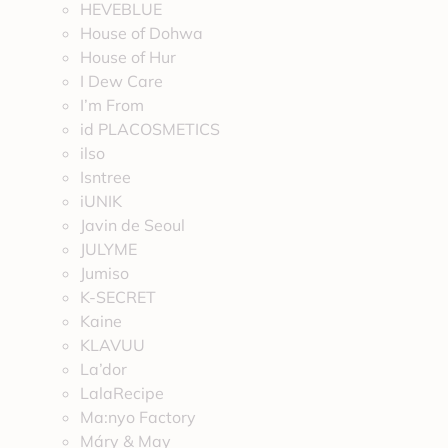
HEVEBLUE
House of Dohwa
House of Hur
I Dew Care
I’m From
id PLACOSMETICS
ilso
Isntree
iUNIK
Javin de Seoul
JULYME
Jumiso
K-SECRET
Kaine
KLAVUU
La’dor
LalaRecipe
Ma:nyo Factory
Máry & May