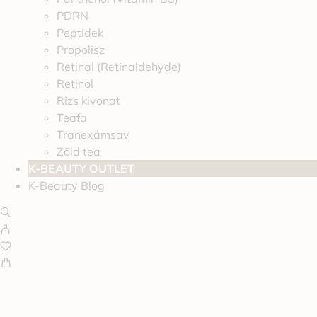
PDRN
Peptidek
Propolisz
Retinal (Retinaldehyde)
Retinol
Rizs kivonat
Teafa
Tranexámsav
Zöld tea
K-BEAUTY OUTLET
K-Beauty Blog