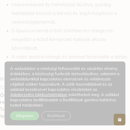
Hialuronsavval és trehalózzal dúsítva, gazdag
hidratálást biztosít a bőrnek és segít megőrizni a
nedvességtartalmát.
5 típusú ceramid erősíti a bőrbarrier réteget és
megelőzi a külső környezeti hatások okozta
bőrirritációt.
A vizes textúra könnyű és azonnal felszívódik a bőrbe,
frissítő és puha felületet hagyva maga után.
A weboldalon a minőségi felhasználói és vásárlási élmény
érdekében, a közösségi funkciók biztosításához, valamint a
Bőrtípus:
weboldalunkkal kapcsolatos elemzések és reklámozás
céljából sütiket használunk. A sütik használatával és az
Száraz bőr, Kombinált bőr, Normál bőr, Érzékeny bőr
adataid kezelésével kapcsolatos részleteket az
Adatkezelési tájékoztatónkban
tekintheted meg. A sütikkel
Összetevők / Jellemzők
kapcsolatos beállításaidat a Beállítások gombra kattintva
Használat
tudod módosítani.
További információk
0
Vélemények
Elfogadom
Beállítások