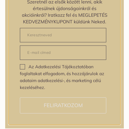
Szeretnél az elsők között lenni, akik
zipiderm
értesülnek újdonságainkról és
Bőrállapot
akcióinkról? Iratkozz fel és MEGLEPETÉS
Bőrállapot
KEDVEZMÉNYKUPONT küldünk Neked.
Bőrtípus
Bőrtípus
Kombinált
Normál
Száraz
Zsíros
Az Adatkezelési Tájékoztatóban
Bőrprobléma
foglaltakat elfogadom, és hozzájárulok az
Bőrprobléma
adataim adatkezelési-, és marketing célú
Bőrpír
kezeléséhez.
Dehidratált bőr
Egyenetlen bőrtextúra
Egyenetlen tónus
FELIRATKOZOM
Érett bőr
Érzékeny bőr
Fakóság