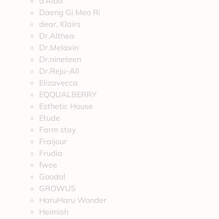
d’Alba
Daeng Gi Meo Ri
dear, Klairs
Dr.Althea
Dr.Melaxin
Dr.nineteen
Dr.Reju-All
Elizavecca
EQQUALBERRY
Esthetic House
Etude
Farm stay
Fraijour
Frudia
fwee
Goodal
GROWUS
HaruHaru Wonder
Heimish