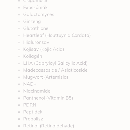
Csigamucin
Exoszómák
Galactomyces
Ginzeng
Glutathione
Heartleaf (Houttuynia Cordata)
Hialuronsav
Kojisav (Kojic Acid)
Kollagén
LHA (Capryloyl Salicylic Acid)
Madecassoside / Asiaticoside
Mugwort (Artemisia)
NAD+
Niacinamide
Panthenol (Vitamin B5)
PDRN
Peptidek
Propolisz
Retinal (Retinaldehyde)