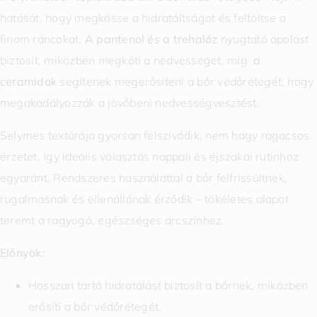
hatását, hogy megkösse a hidratáltságot és feltöltse a
finom ráncokat.
A pantenol és a trehalóz
nyugtató ápolást
biztosít, miközben megköti a nedvességet, míg
a
ceramidok
segítenek megerősíteni a bőr védőrétegét, hogy
megakadályozzák a jövőbeni nedvességvesztést.
Selymes textúrája gyorsan felszívódik, nem hagy ragacsos
érzetet, így ideális választás nappali és éjszakai rutinhoz
egyaránt. Rendszeres használattal a bőr felfrissültnek,
rugalmasnak és ellenállónak érződik – tökéletes alapot
teremt a ragyogó, egészséges arcszínhez.
Előnyök:
Hosszan tartó hidratálást biztosít a bőrnek, miközben
erősíti a bőr védőrétegét.