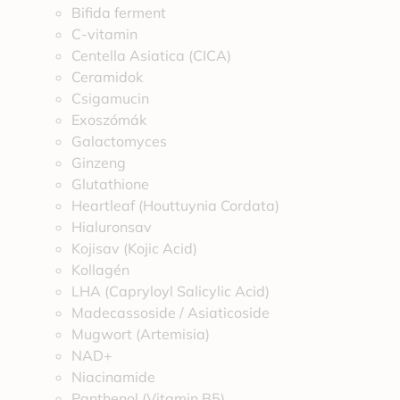
Bifida ferment
C-vitamin
Centella Asiatica (CICA)
Ceramidok
Csigamucin
Exoszómák
Galactomyces
Ginzeng
Glutathione
Heartleaf (Houttuynia Cordata)
Hialuronsav
Kojisav (Kojic Acid)
Kollagén
LHA (Capryloyl Salicylic Acid)
Madecassoside / Asiaticoside
Mugwort (Artemisia)
NAD+
Niacinamide
Panthenol (Vitamin B5)