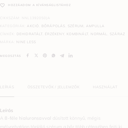
HOZZÁADOM A KÍVÁNSÁGLISTÁHOZ
CIKKSZÁM:
NNL1392050JA
KATEGÓRIÁK:
AKCIÓ
,
BŐRÁPOLÁS
,
SZÉRUM, AMPULLA
CÍMKÉK:
DEHIDRATÁLT
,
ÉRZÉKENY
,
KOMBINÁLT
,
NORMÁL
,
SZÁRAZ
MÁRKA:
NINE LESS
MEGOSZTÁS
LEÍRÁS
ÖSSZETEVŐK / JELLEMZŐK
HASZNÁLAT
Leírás
A
8-féle hialuronsavval
dúsított könnyű, mégis
mélyrehatóan tápláló szérum a bőr több rétegében fejti ki