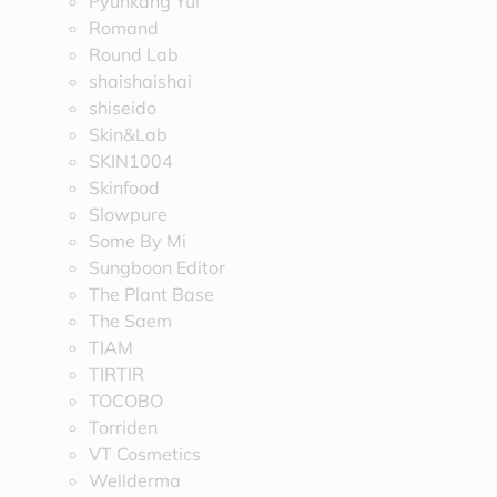
Pyunkang Yul
Romand
Round Lab
shaishaishai
shiseido
Skin&Lab
SKIN1004
Skinfood
Slowpure
Some By Mi
Sungboon Editor
The Plant Base
The Saem
TIAM
TIRTIR
TOCOBO
Torriden
VT Cosmetics
Wellderma