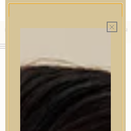
MAGYAR WEBÁRUHÁZ
MINDEN TERMÉK SAJÁT HAZAI RAKTÁRON
INGYENES SZÁLLÍTÁS 19.999 FT FELETT MAGYARORSZÁGRA
KÜLFÖLDRE IS SZÁLLÍTUNK - WE SHIP TO HR, IT, RO, SI
& SK