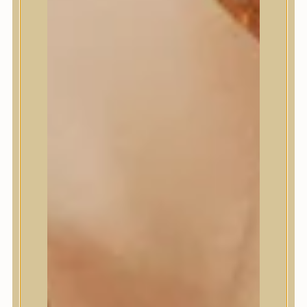
Masil
Medi-Peel
medicube
Meditherapy
Missha
Mixsoon
Mizon
Nature Republic
Neogen Dermalogy
Nine Less
Numbuzin
OOTD
Orien
Peripera
PESTLO
plu
PURCELL
Purito Seoul
Pyunkang Yul