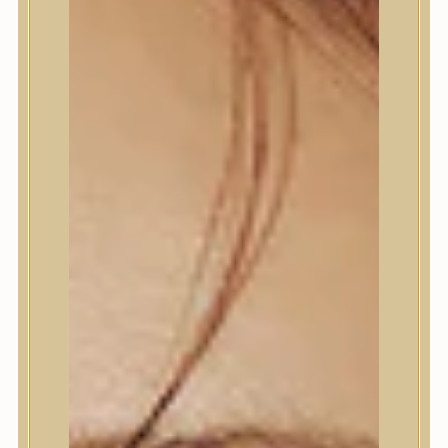
Termékek
Termékek
Trendi
Bőrápolás
Bőrápolás
Arctisztító
Hámlasztó
Tonik, Tonerpárna, Arcpermet
Esszencia
Szérum, ampulla
Fátyolmaszk, maszk
Szemkörnyékápoló
Szemkörnyékápoló
Szempillaszérum
Arckrém, hidratáló krém
Fényvédelem
Éjszakai bőrápolás
Testápolás
Testápolás