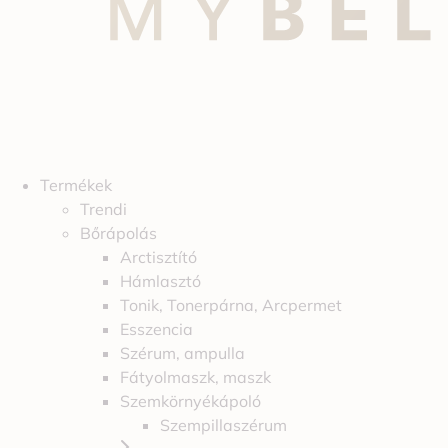
Termékek
Trendi
Bőrápolás
Arctisztító
Hámlasztó
Tonik, Tonerpárna, Arcpermet
Esszencia
Szérum, ampulla
Fátyolmaszk, maszk
Szemkörnyékápoló
Szempillaszérum