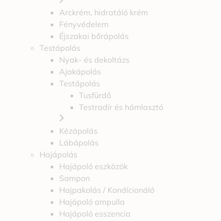
Arckrém, hidratáló krém
Fényvédelem
Éjszakai bőrápolás
Testápolás
Nyak- és dekoltázs
Ajakápolás
Testápolás
Tusfürdő
Testradír és hámlasztó
Kézápolás
Lábápolás
Hajápolás
Hajápoló eszközök
Sampon
Hajpakolás / Kondícionáló
Hajápoló ampulla
Hajápoló esszencia