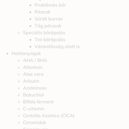
Problémás bőr
Ráncok
Sérült barrier
Tág pórusok
Speciális bőrápolás
Tini bőrápolás
Várandósság alatt is
Hatóanyagok
AHA / BHA
Allantoin
Aloe vera
Arbutin
Azelainsav
Bakuchiol
Bifida ferment
C-vitamin
Centella Asiatica (CICA)
Ceramidok