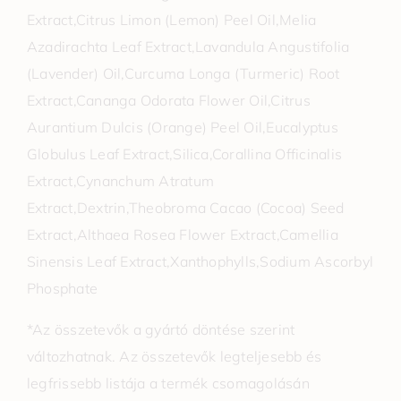
Extract,Citrus Limon (Lemon) Peel Oil,Melia
Azadirachta Leaf Extract,Lavandula Angustifolia
(Lavender) Oil,Curcuma Longa (Turmeric) Root
Extract,Cananga Odorata Flower Oil,Citrus
Aurantium Dulcis (Orange) Peel Oil,Eucalyptus
Globulus Leaf Extract,Silica,Corallina Officinalis
Extract,Cynanchum Atratum
Extract,Dextrin,Theobroma Cacao (Cocoa) Seed
Extract,Althaea Rosea Flower Extract,Camellia
Sinensis Leaf Extract,Xanthophylls,Sodium Ascorbyl
Phosphate
*Az összetevők a gyártó döntése szerint
változhatnak. Az összetevők legteljesebb és
legfrissebb listája a termék csomagolásán