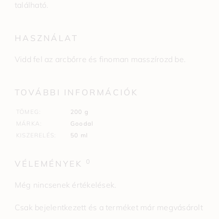
található.
HASZNÁLAT
Vidd fel az arcbőrre és finoman masszírozd be.
TOVÁBBI INFORMÁCIÓK
TÖMEG
200 g
MÁRKA
Goodal
KISZERELÉS
50 ml
0
VÉLEMÉNYEK
Még nincsenek értékelések.
Csak bejelentkezett és a terméket már megvásárolt