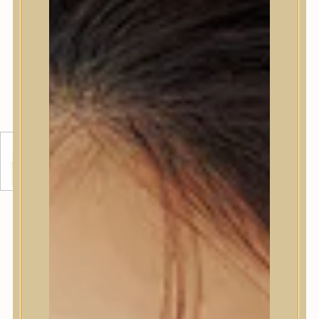
GREEN TANGERINE VITA C
DARK SPOT CARE CREAM
ALPHA PIGMENTFOLT
HALVÁNYÍTÓ ÉS VILÁGOSÍTÓ
KRÉM
Hidratáló krém C-vitamint tartalmazó Vita