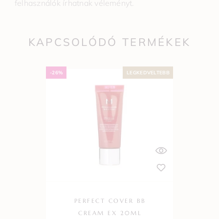
felhasználók írhatnak véleményt.
KAPCSOLÓDÓ TERMÉKEK
-26%
LEGKEDVELTEBB
PERFECT COVER BB
CREAM EX 20ML
P