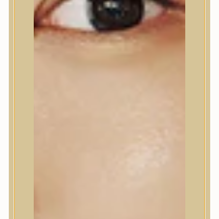
HOZZÁADOM A KÍVÁNSÁGLISTÁHOZ
CIKKSZÁM:
GDL888050JA
KATEGÓRIÁK:
ARCKRÉM, HIDRATÁLÓ KRÉM
,
BŐRÁPOLÁS
CÍMKÉK:
ÉRETT
,
KOMBINÁLT
,
NORMÁL
,
PIGMENTFOLTOK
,
PROBLÉMÁS
,
SZÁRAZ
MÁRKA:
GOODAL
MEGOSZTÁS
LEÍRÁS
Hidratáló krém C-vitamint tartalmazó Vita
kapszulákkal, mely vitaminokkal és nedvességgel
látja el a bőrt, hatékonyan kezeli a sötét foltokat és