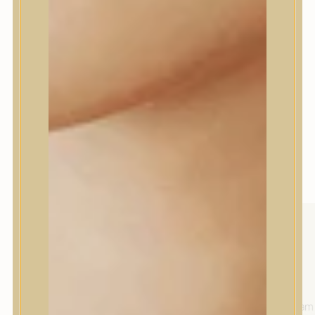
Niacinamiddal átitatva segít helyreállítani a
ragyogó és tiszta bőrt.
Szérum kapszulákat tartalmaz, amelyek egész
nap hidratálják a bőrt.
Könnyű, de hidratáló textúrát ad, amely
azonnal a bőrbe hatol.
Sikeres bőrirritációs teszt, 18 káros
összetevőtől mentes, érzékeny bőrre is
alkalmas.