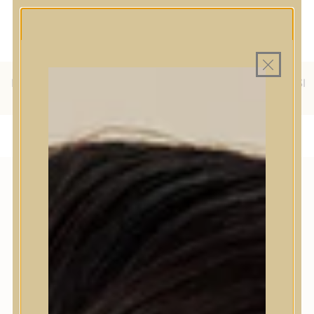
MINDEN TERMÉK SAJÁT HAZAI
MAGYAR WEBÁRUHÁZ
RAKTÁRON
INGYENES SZÁLLÍTÁS 19.999
FT FELETT MAGYARORSZÁGRA
ÜLFÖLDRE IS SZÁLLÍTUNK - WE SHIP TO HR, IT, RO, SI
AJÁNDÉK TERMÉKMINTA MINDEN ARC-, TEST- VAG
HAJÁPOLÓ KOZMETIKUM RENDELÉSHEZ
& SK