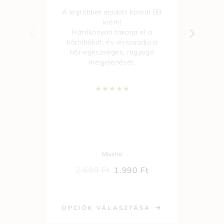
A legtöbbet eladott koreai BB
krém!
Hatékonyan takarja el a
bőrhibákat, és visszaadja a
ta
bőr egészséges, ragyogó
m
megjelenését.
ör
Értékelés:
5.00
/ 5
Missha
2.690
Ft
1.990
Ft
OPCIÓK VÁLASZTÁSA