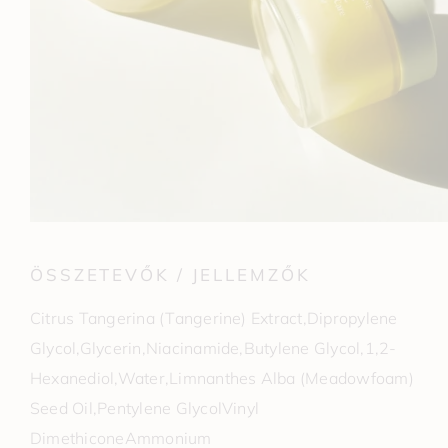
ÖSSZETEVŐK / JELLEMZŐK
Citrus Tangerina (Tangerine) Extract,Dipropylene
Glycol,Glycerin,Niacinamide,Butylene Glycol,1,2-
Hexanediol,Water,Limnanthes Alba (Meadowfoam)
Seed Oil,Pentylene GlycolVinyl
DimethiconeAmmonium