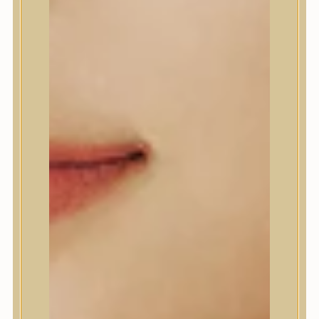
a pigmentációt, irritáció nélkül hidratálja és
vitalizálja a bőrt.
Előnyök:
✓
2-szeres világosító és ragyogásfokozó hatás
✓
Biztonságos és peszticidmentes zöld mandarin
kivonat
✓
Környezetbarát összetevők
A Green Tangerine Vita C Dark Spot Cream
továbbfejlesztett változata kétszeres Vita C
ragyogásfokozó és világosító hatást kínál.
Zöld mandarin kivonatot tartalmaz a sötét
foltok és a szeplők javítására.