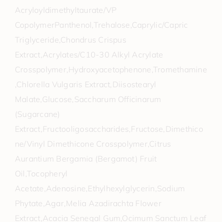
Acryloyldimethyltaurate/VP
CopolymerPanthenol,Trehalose,Caprylic/Capric
Triglyceride,Chondrus Crispus
Extract,Acrylates/C10-30 Alkyl Acrylate
Crosspolymer,Hydroxyacetophenone,Tromethamine
,Chlorella Vulgaris Extract,Diisostearyl
Malate,Glucose,Saccharum Officinarum
(Sugarcane)
Extract,Fructooligosaccharides,Fructose,Dimethico
ne/Vinyl Dimethicone Crosspolymer,Citrus
Aurantium Bergamia (Bergamot) Fruit
Oil,Tocopheryl
Acetate,Adenosine,Ethylhexylglycerin,Sodium
Phytate,Agar,Melia Azadirachta Flower
Extract,Acacia Senegal Gum,Ocimum Sanctum Leaf