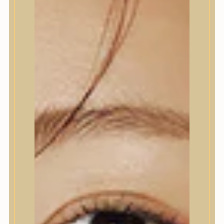
kapszulákkal, mely vitaminokkal és nedvességgel látja
el a bőrt, hatékonyan kezeli a sötét foltokat és a
pigmentációt, irritáció nélkül hidratálja és vitalizálja a
bőrt.
7.890
Ft
(157,8 Ft / ml)
KOSÁRBA TESZEM