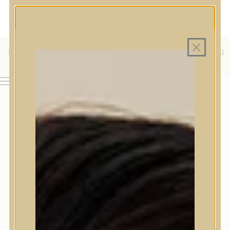
MAGYAR WEBÁRUHÁZ
MINDEN TERMÉK SAJÁT HAZAI RAKTÁRON
INGYENES SZÁLLÍTÁS 19.999 FT FELETT MAGYARORSZÁGRA
KÜLFÖLDRE IS SZÁLLÍTUNK - WE SHIP TO HR, IT, RO, SI
& SK