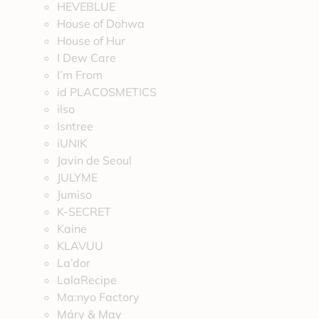
HEVEBLUE
House of Dohwa
House of Hur
I Dew Care
I’m From
id PLACOSMETICS
ilso
Isntree
iUNIK
Javin de Seoul
JULYME
Jumiso
K-SECRET
Kaine
KLAVUU
La’dor
LalaRecipe
Ma:nyo Factory
Máry & May