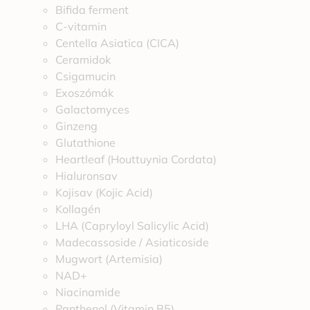
Bifida ferment
C-vitamin
Centella Asiatica (CICA)
Ceramidok
Csigamucin
Exoszómák
Galactomyces
Ginzeng
Glutathione
Heartleaf (Houttuynia Cordata)
Hialuronsav
Kojisav (Kojic Acid)
Kollagén
LHA (Capryloyl Salicylic Acid)
Madecassoside / Asiaticoside
Mugwort (Artemisia)
NAD+
Niacinamide
Panthenol (Vitamin B5)