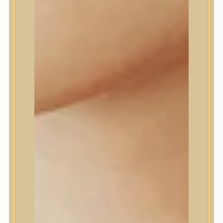
Daeng Gi Meo Ri
dear, Klairs
Dr.Althea
Dr.Melaxin
Dr.nineteen
Dr.Reju-All
Elizavecca
EQQUALBERRY
Esthetic House
Etude
Farm stay
Fraijour
Frudia
fwee
Goodal
GROWUS
HaruHaru Wonder
Heimish
HEVEBLUE