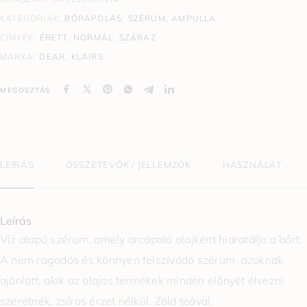
KATEGÓRIÁK:
BŐRÁPOLÁS
,
SZÉRUM, AMPULLA
CÍMKÉK:
ÉRETT
,
NORMÁL
,
SZÁRAZ
MÁRKA:
DEAR, KLAIRS
MEGOSZTÁS
LEÍRÁS
ÖSSZETEVŐK / JELLEMZŐK
HASZNÁLAT
Leírás
Víz alapú szérum, amely arcápoló olajként hidratálja a bőrt.
A nem ragadós és könnyen felszívódó szérum azoknak
ajánlott, akik az olajos termékek minden előnyét élvezni
szeretnék, zsíros érzet nélkül. Zöld teával,