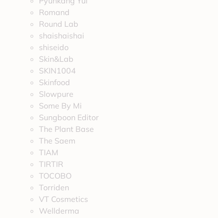
Pyunkang Yul
Romand
Round Lab
shaishaishai
shiseido
Skin&Lab
SKIN1004
Skinfood
Slowpure
Some By Mi
Sungboon Editor
The Plant Base
The Saem
TIAM
TIRTIR
TOCOBO
Torriden
VT Cosmetics
Wellderma