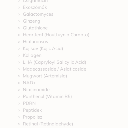
Csigamucin
Exoszómák
Galactomyces
Ginzeng
Glutathione
Heartleaf (Houttuynia Cordata)
Hialuronsav
Kojisav (Kojic Acid)
Kollagén
LHA (Capryloyl Salicylic Acid)
Madecassoside / Asiaticoside
Mugwort (Artemisia)
NAD+
Niacinamide
Panthenol (Vitamin B5)
PDRN
Peptidek
Propolisz
Retinal (Retinaldehyde)