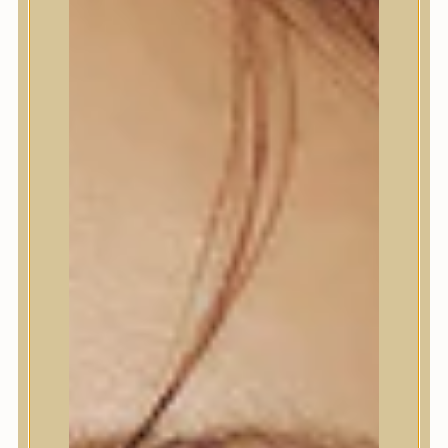
Termékek
Termékek
Trendi
Bőrápolás
Bőrápolás
Arctisztító
Hámlasztó
Tonik, Tonerpárna, Arcpermet
Esszencia
Szérum, ampulla
Fátyolmaszk, maszk
Szemkörnyékápoló
Szemkörnyékápoló
Szempillaszérum
Arckrém, hidratáló krém
Fényvédelem
Éjszakai bőrápolás
Testápolás
Testápolás