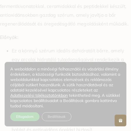
fermentkivonatokkal, ceramidokkal és peptidekkel készült,
antioxidánsokban gazdag szérum, amely javítja a bőr
regenerálódását és öregedésgátló megoldásként működik.
Előnyök:
Ez a könnyű szérum ideális dehidratált bőrre, amely
egy arcolaj hidratáló tulajdonságaival rendelkezik a
kipihent, ragyogó megjelenésért.
A weboldalon a minőségi felhasználói és vásárlási élmény
érdekében, a közösségi funkciók biztosításához, valamint a
Napi koncentrált hidratálást biztosít, a nyári nap
weboldalunkkal kapcsolatos elemzések és reklámozás
céljából sütiket használunk. A sütik használatával és az
hevétől a téli szél szárazságáig, megakadályozza a
adataid kezelésével kapcsolatos részleteket az
nedvességvesztést.
Adatkezelési tájékoztatónkban
tekintheted meg. A sütikkel
kapcsolatos beállításaidat a Beállítások gombra kattintva
Vegánbarát, állatkísérlet-mentes.
tudod módosítani.
Jeju zöld tea vízzel, rizskivonattal, fermentált
Elfogadom
Beállítások
kivonatokkal, peptidekkel stb. készült, erős hidratáló
hatást és antioxidáns ápolást biztosít.