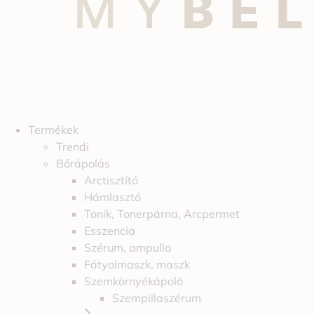
Termékek
Trendi
Bőrápolás
Arctisztító
Hámlasztó
Tonik, Tonerpárna, Arcpermet
Esszencia
Szérum, ampulla
Fátyolmaszk, maszk
Szemkörnyékápoló
Szempillaszérum