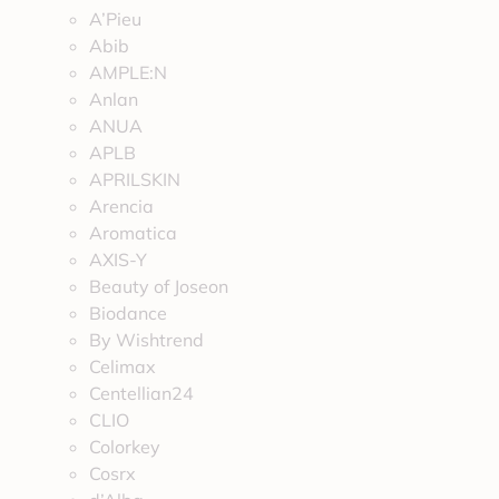
A’Pieu
Abib
AMPLE:N
Anlan
ANUA
APLB
APRILSKIN
Arencia
Aromatica
AXIS-Y
Beauty of Joseon
Biodance
By Wishtrend
Celimax
Centellian24
CLIO
Colorkey
Cosrx