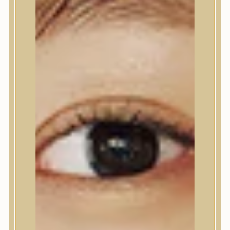
Nyak- és dekoltázs
Ajakápolás
Testápolás
Testápolás
Tusfürdő
Testradír és hámlasztó
Kézápolás
Lábápolás
Hajápolás
Hajápolás
Hajápoló eszközök
Sampon
Hajpakolás / Kondícionáló
Hajápoló ampulla
Hajápoló esszencia
Hajolaj
Fejbőrápolás
Makeup
Makeup