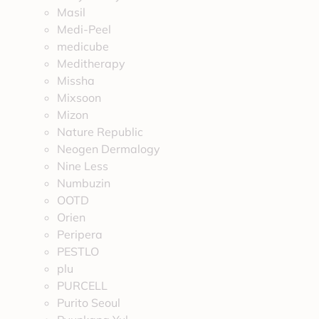
Masil
Medi-Peel
medicube
Meditherapy
Missha
Mixsoon
Mizon
Nature Republic
Neogen Dermalogy
Nine Less
Numbuzin
OOTD
Orien
Peripera
PESTLO
plu
PURCELL
Purito Seoul