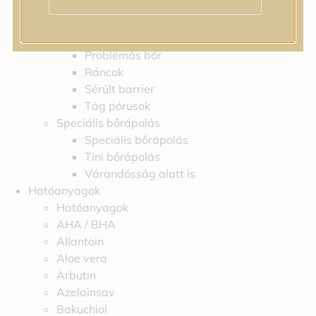
Feszességvesztés
Irritáció
Pigmentfoltok
Problémás bőr
Ráncok
Sérült barrier
Tág pórusok
Speciális bőrápolás
Speciális bőrápolás
Tini bőrápolás
Várandósság alatt is
Hatóanyagok
Hatóanyagok
AHA / BHA
Allantoin
Aloe vera
Arbutin
Azelainsav
Bakuchiol