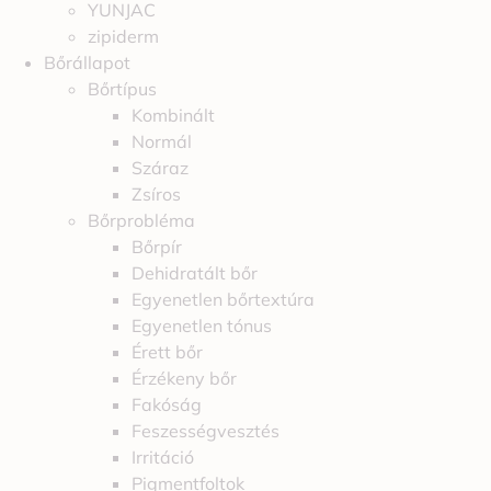
YUNJAC
zipiderm
Bőrállapot
Bőrtípus
Kombinált
Normál
Száraz
Zsíros
Bőrprobléma
Bőrpír
Dehidratált bőr
Egyenetlen bőrtextúra
Egyenetlen tónus
Érett bőr
Érzékeny bőr
Fakóság
Feszességvesztés
Irritáció
Pigmentfoltok