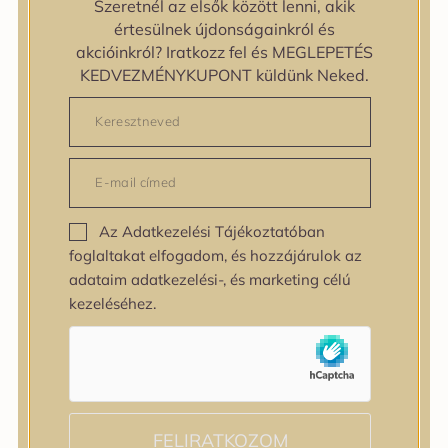
Szeretnél az elsők között lenni, akik
zipiderm
értesülnek újdonságainkról és
Bőrállapot
akcióinkról? Iratkozz fel és MEGLEPETÉS
Bőrállapot
KEDVEZMÉNYKUPONT küldünk Neked.
Bőrtípus
Bőrtípus
Kombinált
Normál
Száraz
Zsíros
Az Adatkezelési Tájékoztatóban
Bőrprobléma
foglaltakat elfogadom, és hozzájárulok az
Bőrprobléma
adataim adatkezelési-, és marketing célú
Bőrpír
kezeléséhez.
Dehidratált bőr
Egyenetlen bőrtextúra
Egyenetlen tónus
Érett bőr
Érzékeny bőr
Fakóság
FELIRATKOZOM