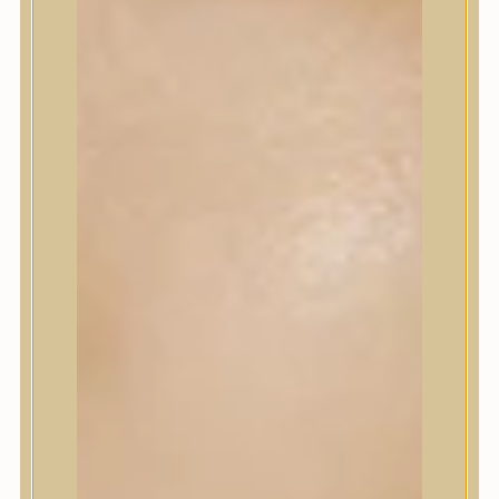
Korrektor
Fixáló
Pirosító, bronzosító
Sminkalap
Ajkak
Szemek
Alapozók és BB krémek
Szettek & Travel Size
Szépségápolási eszközök
Szépségápolási eszközök
Szépségápolási kellékek
Arcroller, gua sha
Elektromos szépségápolási eszközök
Termékminta
Baba-Mama
Akció
Márkák
Márkák