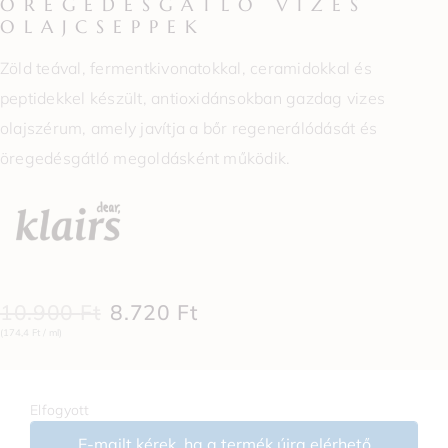
ÖREGEDÉSGÁTLÓ VIZES
OLAJCSEPPEK
Zöld teával, fermentkivonatokkal, ceramidokkal és
peptidekkel készült, antioxidánsokban gazdag vizes
olajszérum, amely javítja a bőr regenerálódását és
öregedésgátló megoldásként működik.
10.900
Ft
8.720
Ft
(174,4 Ft / ml)
Elfogyott
E-mailt kérek, ha a termék újra elérhető