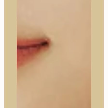
A’Pieu
Abib
AMPLE:N
Anlan
ANUA
APLB
APRILSKIN
Arencia
Aromatica
AXIS-Y
Beauty of Joseon
Biodance
By Wishtrend
Celimax
Centellian24
CLIO
Colorkey
Cosrx
d’Alba