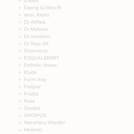
d’Alba
Daeng Gi Meo Ri
dear, Klairs
Dr.Althea
Dr.Melaxin
Dr.nineteen
Dr.Reju-All
Elizavecca
EQQUALBERRY
Esthetic House
Etude
Farm stay
Fraijour
Frudia
fwee
Goodal
GROWUS
HaruHaru Wonder
Heimish