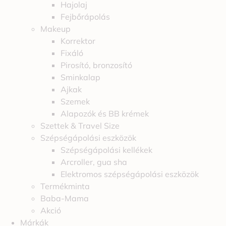
Hajolaj
Fejbőrápolás
Makeup
Korrektor
Fixáló
Pirosító, bronzosító
Sminkalap
Ajkak
Szemek
Alapozók és BB krémek
Szettek & Travel Size
Szépségápolási eszközök
Szépségápolási kellékek
Arcroller, gua sha
Elektromos szépségápolási eszközök
Termékminta
Baba-Mama
Akció
Márkák