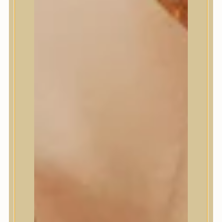
Masil
Medi-Peel
medicube
Meditherapy
Missha
Mixsoon
Mizon
Nature Republic
Neogen Dermalogy
Nine Less
Numbuzin
OOTD
Orien
Peripera
PESTLO
plu
PURCELL
Purito Seoul
Pyunkang Yul