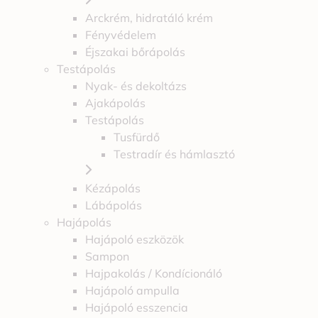
Arckrém, hidratáló krém
Fényvédelem
Éjszakai bőrápolás
Testápolás
Nyak- és dekoltázs
Ajakápolás
Testápolás
Tusfürdő
Testradír és hámlasztó
Kézápolás
Lábápolás
Hajápolás
Hajápoló eszközök
Sampon
Hajpakolás / Kondícionáló
Hajápoló ampulla
Hajápoló esszencia