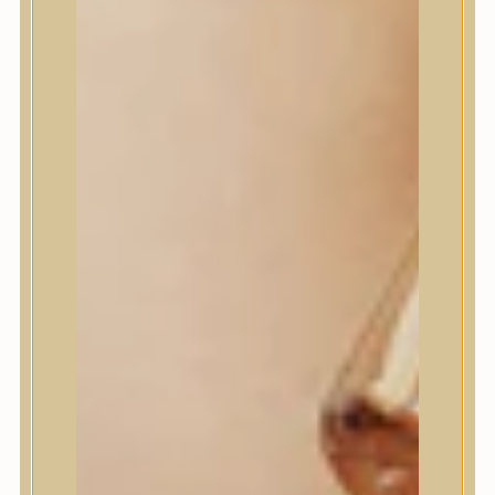
House of Dohwa
House of Hur
I Dew Care
I’m From
id PLACOSMETICS
ilso
Isntree
iUNIK
Javin de Seoul
JULYME
Jumiso
K-SECRET
Kaine
KLAVUU
La’dor
LalaRecipe
Ma:nyo Factory
Máry & May