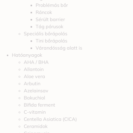
Problémás bőr
Ráncok
Sérült barrier
Tág pórusok
Speciális bőrápolás
Tini bőrápolás
Várandósság alatt is
Hatóanyagok
AHA / BHA
Allantoin
Aloe vera
Arbutin
Azelainsav
Bakuchiol
Bifida ferment
C-vitamin
Centella Asiatica (CICA)
Ceramidok