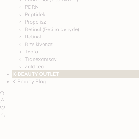
PDRN
Peptidek
Propolisz
Retinal (Retinaldehyde)
Retinol
Rizs kivonat
Teafa
Tranexámsav
Zöld tea
K-BEAUTY OUTLET
K-Beauty Blog