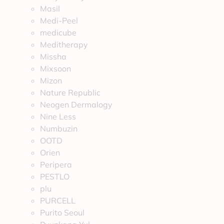
Masil
Medi-Peel
medicube
Meditherapy
Missha
Mixsoon
Mizon
Nature Republic
Neogen Dermalogy
Nine Less
Numbuzin
OOTD
Orien
Peripera
PESTLO
plu
PURCELL
Purito Seoul