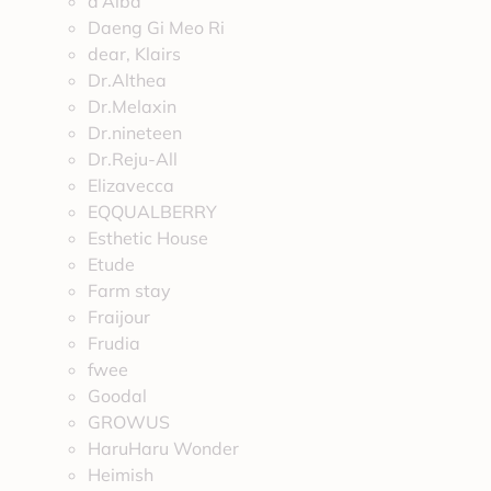
d’Alba
Daeng Gi Meo Ri
dear, Klairs
Dr.Althea
Dr.Melaxin
Dr.nineteen
Dr.Reju-All
Elizavecca
EQQUALBERRY
Esthetic House
Etude
Farm stay
Fraijour
Frudia
fwee
Goodal
GROWUS
HaruHaru Wonder
Heimish