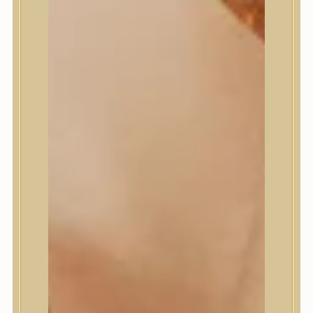
Masil
Medi-Peel
medicube
Meditherapy
Missha
Mixsoon
Mizon
Nature Republic
Neogen Dermalogy
Nine Less
Numbuzin
OOTD
Orien
Peripera
PESTLO
plu
PURCELL
Purito Seoul
Pyunkang Yul