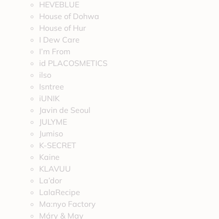
HEVEBLUE
House of Dohwa
House of Hur
I Dew Care
I’m From
id PLACOSMETICS
ilso
Isntree
iUNIK
Javin de Seoul
JULYME
Jumiso
K-SECRET
Kaine
KLAVUU
La’dor
LalaRecipe
Ma:nyo Factory
Máry & May