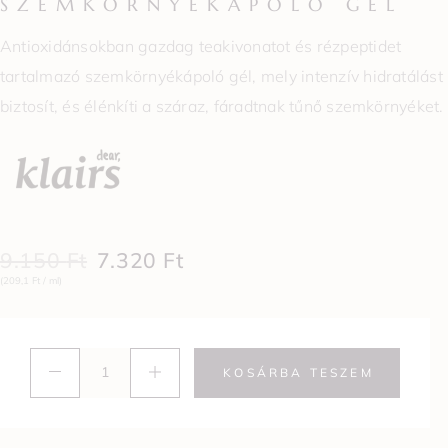
SZEMKÖRNYÉKÁPOLÓ GÉL
Antioxidánsokban gazdag teakivonatot és rézpeptidet
tartalmazó szemkörnyékápoló gél, mely intenzív hidratálást
biztosít, és élénkíti a száraz, fáradtnak tűnő szemkörnyéket.
9.150
Ft
7.320
Ft
(209,1 Ft / ml)
KOSÁRBA TESZEM