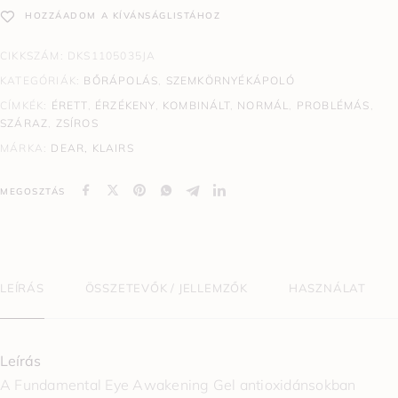
HOZZÁADOM A KÍVÁNSÁGLISTÁHOZ
CIKKSZÁM:
DKS1105035JA
KATEGÓRIÁK:
BŐRÁPOLÁS
,
SZEMKÖRNYÉKÁPOLÓ
CÍMKÉK:
ÉRETT
,
ÉRZÉKENY
,
KOMBINÁLT
,
NORMÁL
,
PROBLÉMÁS
,
SZÁRAZ
,
ZSÍROS
MÁRKA:
DEAR, KLAIRS
MEGOSZTÁS
LEÍRÁS
ÖSSZETEVŐK / JELLEMZŐK
HASZNÁLAT
Leírás
A Fundamental Eye Awakening Gel antioxidánsokban