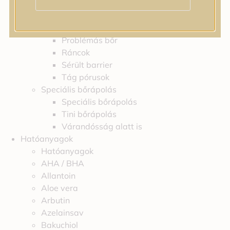
Feszességvesztés
Irritáció
Pigmentfoltok
Problémás bőr
Ráncok
Sérült barrier
Tág pórusok
Speciális bőrápolás
Speciális bőrápolás
Tini bőrápolás
Várandósság alatt is
Hatóanyagok
Hatóanyagok
AHA / BHA
Allantoin
Aloe vera
Arbutin
Azelainsav
Bakuchiol