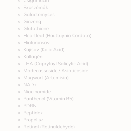
Csigamucin
Exoszómák
Galactomyces
Ginzeng
Glutathione
Heartleaf (Houttuynia Cordata)
Hialuronsav
Kojisav (Kojic Acid)
Kollagén
LHA (Capryloyl Salicylic Acid)
Madecassoside / Asiaticoside
Mugwort (Artemisia)
NAD+
Niacinamide
Panthenol (Vitamin B5)
PDRN
Peptidek
Propolisz
Retinal (Retinaldehyde)