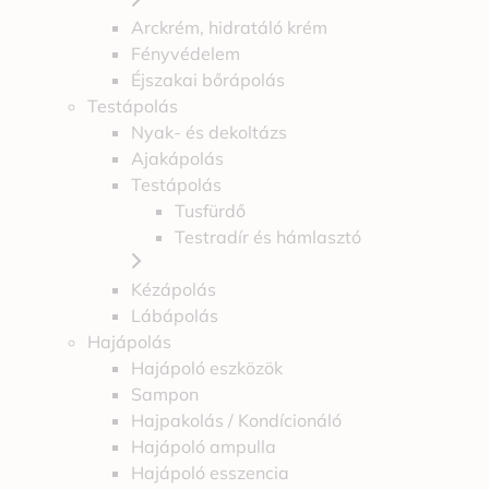
Arckrém, hidratáló krém
Fényvédelem
Éjszakai bőrápolás
Testápolás
Nyak- és dekoltázs
Ajakápolás
Testápolás
Tusfürdő
Testradír és hámlasztó
Kézápolás
Lábápolás
Hajápolás
Hajápoló eszközök
Sampon
Hajpakolás / Kondícionáló
Hajápoló ampulla
Hajápoló esszencia