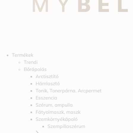
Termékek
Trendi
Bőrápolás
Arctisztító
Hámlasztó
Tonik, Tonerpárna, Arcpermet
Esszencia
Szérum, ampulla
Fátyolmaszk, maszk
Szemkörnyékápoló
Szempillaszérum