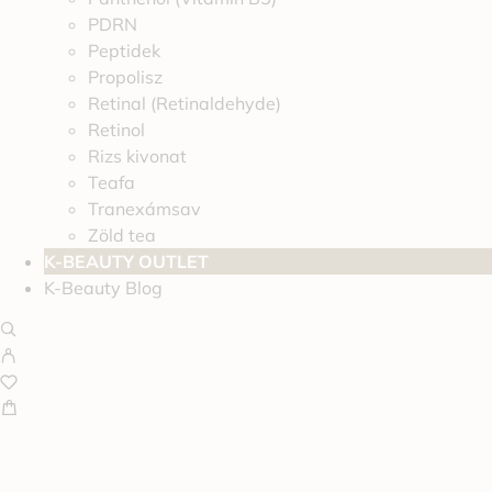
PDRN
Peptidek
Propolisz
Retinal (Retinaldehyde)
Retinol
Rizs kivonat
Teafa
Tranexámsav
Zöld tea
K-BEAUTY OUTLET
K-Beauty Blog