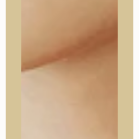
Daeng Gi Meo Ri
dear, Klairs
Dr.Althea
Dr.Melaxin
Dr.nineteen
Dr.Reju-All
Elizavecca
EQQUALBERRY
Esthetic House
Etude
Farm stay
Fraijour
Frudia
fwee
Goodal
GROWUS
HaruHaru Wonder
Heimish
HEVEBLUE