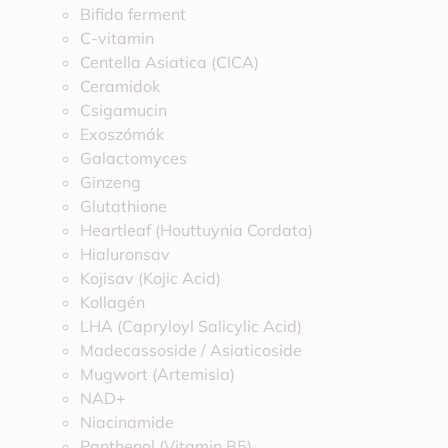
Bifida ferment
C-vitamin
Centella Asiatica (CICA)
Ceramidok
Csigamucin
Exoszómák
Galactomyces
Ginzeng
Glutathione
Heartleaf (Houttuynia Cordata)
Hialuronsav
Kojisav (Kojic Acid)
Kollagén
LHA (Capryloyl Salicylic Acid)
Madecassoside / Asiaticoside
Mugwort (Artemisia)
NAD+
Niacinamide
Panthenol (Vitamin B5)