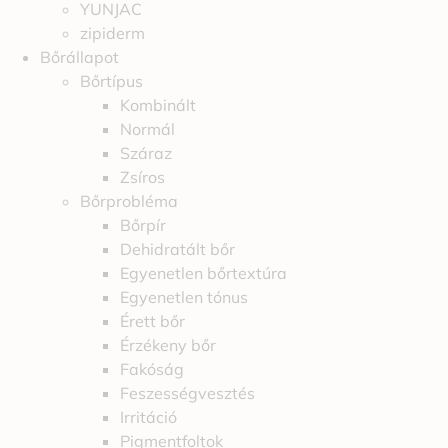
YUNJAC
zipiderm
Bőrállapot
Bőrtípus
Kombinált
Normál
Száraz
Zsíros
Bőrprobléma
Bőrpír
Dehidratált bőr
Egyenetlen bőrtextúra
Egyenetlen tónus
Érett bőr
Érzékeny bőr
Fakóság
Feszességvesztés
Irritáció
Pigmentfoltok