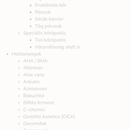
Problémás bőr
Ráncok
Sérült barrier
Tág pórusok
Speciális bőrápolás
Tini bőrápolás
Várandósság alatt is
Hatóanyagok
AHA / BHA
Allantoin
Aloe vera
Arbutin
Azelainsav
Bakuchiol
Bifida ferment
C-vitamin
Centella Asiatica (CICA)
Ceramidok