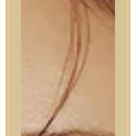
Termékek
Termékek
Trendi
Bőrápolás
Bőrápolás
Arctisztító
Hámlasztó
Tonik, Tonerpárna, Arcpermet
Esszencia
Szérum, ampulla
Fátyolmaszk, maszk
Szemkörnyékápoló
Szemkörnyékápoló
Szempillaszérum
Arckrém, hidratáló krém
Fényvédelem
Éjszakai bőrápolás
Testápolás
Testápolás