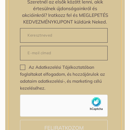
Szeretnél az elsők között lenni, akik
zipiderm
értesülnek újdonságainkról és
Bőrállapot
akcióinkról? Iratkozz fel és MEGLEPETÉS
Bőrállapot
KEDVEZMÉNYKUPONT küldünk Neked.
Bőrtípus
Bőrtípus
Kombinált
Normál
Száraz
Zsíros
Az Adatkezelési Tájékoztatóban
Bőrprobléma
foglaltakat elfogadom, és hozzájárulok az
Bőrprobléma
adataim adatkezelési-, és marketing célú
Bőrpír
kezeléséhez.
Dehidratált bőr
Egyenetlen bőrtextúra
Egyenetlen tónus
Érett bőr
Érzékeny bőr
Fakóság
FELIRATKOZOM