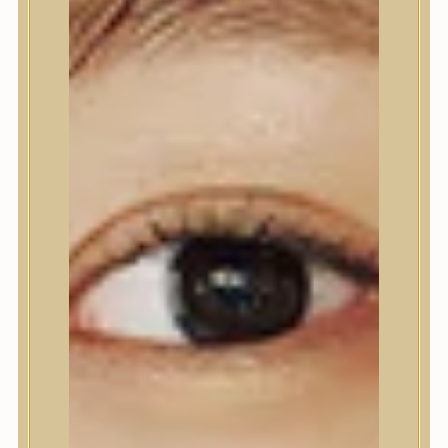
Nyak- és dekoltázs
Ajakápolás
Testápolás
Testápolás
Tusfürdő
Testradír és hámlasztó
Kézápolás
Lábápolás
Hajápolás
Hajápolás
Hajápoló eszközök
Sampon
Hajpakolás / Kondícionáló
Hajápoló ampulla
Hajápoló esszencia
Hajolaj
Fejbőrápolás
Makeup
Makeup