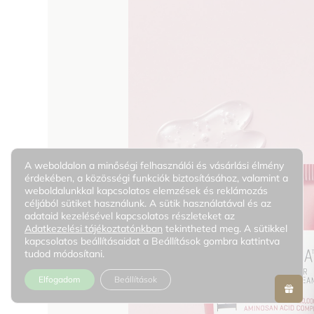
A weboldalon a minőségi felhasználói és vásárlási élmény
érdekében, a közösségi funkciók biztosításához, valamint a
weboldalunkkal kapcsolatos elemzések és reklámozás
céljából sütiket használunk. A sütik használatával és az
adataid kezelésével kapcsolatos részleteket az
Adatkezelési tájékoztatónkban
tekintheted meg. A sütikkel
kapcsolatos beállításaidat a Beállítások gombra kattintva
tudod módosítani.
Elfogadom
Beállítások