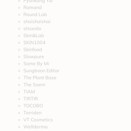
Pyunkang Yul
Romand
Round Lab
shaishaishai
shiseido
Skin&Lab
SKIN1004
Skinfood
Slowpure
Some By Mi
Sungboon Editor
The Plant Base
The Saem
TIAM
TIRTIR
TOCOBO
Torriden
VT Cosmetics
Wellderma