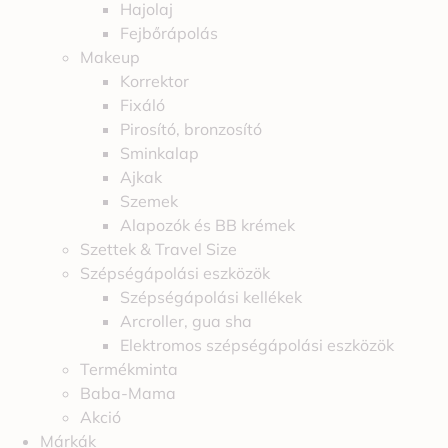
Hajolaj
Fejbőrápolás
Makeup
Korrektor
Fixáló
Pirosító, bronzosító
Sminkalap
Ajkak
Szemek
Alapozók és BB krémek
Szettek & Travel Size
Szépségápolási eszközök
Szépségápolási kellékek
Arcroller, gua sha
Elektromos szépségápolási eszközök
Termékminta
Baba-Mama
Akció
Márkák