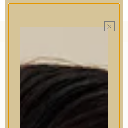
MAGYAR WEBÁRUHÁZ
MINDEN TERMÉK SAJÁT HAZAI RAKTÁRON
INGYENES SZÁLLÍTÁS 19.999 FT FELETT MAGYARORSZÁGRA
KÜLFÖLDRE IS SZÁLLÍTUNK - WE SHIP TO HR, IT, RO, SI
& SK