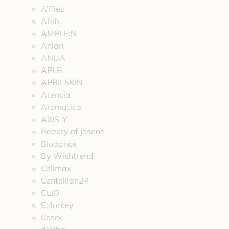
A’Pieu
Abib
AMPLE:N
Anlan
ANUA
APLB
APRILSKIN
Arencia
Aromatica
AXIS-Y
Beauty of Joseon
Biodance
By Wishtrend
Celimax
Centellian24
CLIO
Colorkey
Cosrx