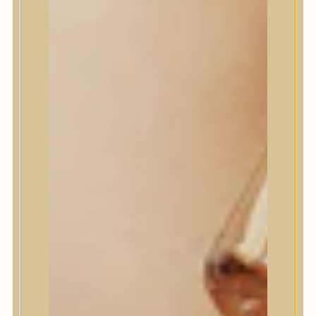
House of Dohwa
House of Hur
I Dew Care
I’m From
id PLACOSMETICS
ilso
Isntree
iUNIK
Javin de Seoul
JULYME
Jumiso
K-SECRET
Kaine
KLAVUU
La’dor
LalaRecipe
Ma:nyo Factory
Máry & May