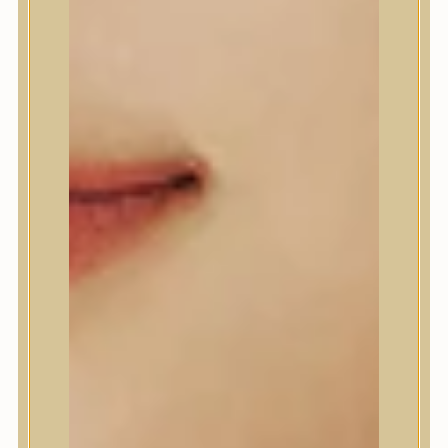
A’Pieu
Abib
AMPLE:N
Anlan
ANUA
APLB
APRILSKIN
Arencia
Aromatica
AXIS-Y
Beauty of Joseon
Biodance
By Wishtrend
Celimax
Centellian24
CLIO
Colorkey
Cosrx
d’Alba