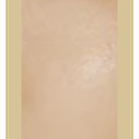
Korrektor
Fixáló
Pirosító, bronzosító
Sminkalap
Ajkak
Szemek
Alapozók és BB krémek
Szettek & Travel Size
Szépségápolási eszközök
Szépségápolási eszközök
Szépségápolási kellékek
Arcroller, gua sha
Elektromos szépségápolási eszközök
Termékminta
Baba-Mama
Akció
Márkák
Márkák