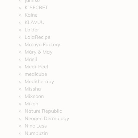
Jumiso
K-SECRET
Kaine
KLAVUU
La’dor
LalaRecipe
Ma:nyo Factory
Máry & May
Masil
Medi-Peel
medicube
Meditherapy
Missha
Mixsoon
Mizon
Nature Republic
Neogen Dermalogy
Nine Less
Numbuzin