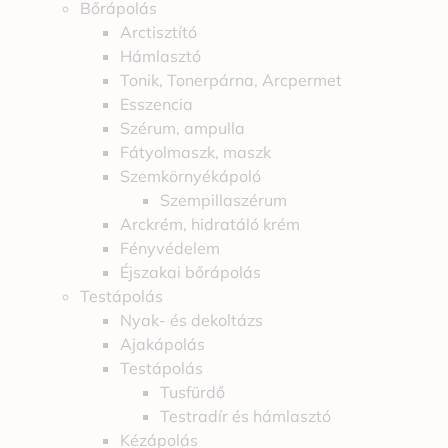
Bőrápolás
Arctisztító
Hámlasztó
Tonik, Tonerpárna, Arcpermet
Esszencia
Szérum, ampulla
Fátyolmaszk, maszk
Szemkörnyékápoló
Szempillaszérum
Arckrém, hidratáló krém
Fényvédelem
Éjszakai bőrápolás
Testápolás
Nyak- és dekoltázs
Ajakápolás
Testápolás
Tusfürdő
Testradír és hámlasztó
Kézápolás