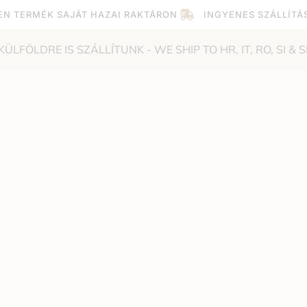
EN TERMÉK SAJÁT HAZAI RAKTÁRON
INGYENES SZÁLLÍTÁ
KÜLFÖLDRE IS SZÁLLÍTUNK - WE SHIP TO HR, IT, RO, SI & S