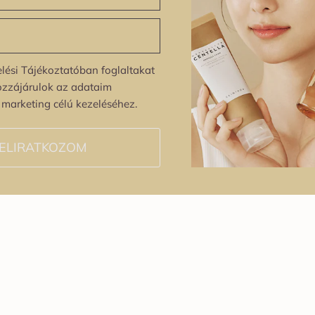
lési Tájékoztatóban foglaltakat
ozzájárulok az adataim
s marketing célú kezeléséhez.
ELIRATKOZOM