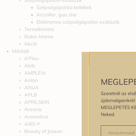
Szépségápolási eszközök
Szépségápolási kellékek
Arcroller, gua sha
Elektromos szépségápolási eszközök
Termékminta
Baba-Mama
Akció
Márkák
A’Pieu
Abib
AMPLE:N
MEGLEP
Anlan
ANUA
Szeretnél az első
APLB
újdonságainkról é
APRILSKIN
MEGLEPETÉS K
Arencia
Neked.
Aromatica
AXIS-Y
Beauty of Joseon