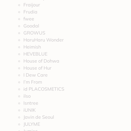
Fraijour
Frudia
fwee
Goodal
GROWUS
HaruHaru Wonder
Heimish
HEVEBLUE
House of Dohwa
House of Hur
I Dew Care
I’m From
id PLACOSMETICS
ilso
Isntree
iUNIK
Javin de Seoul
JULYME