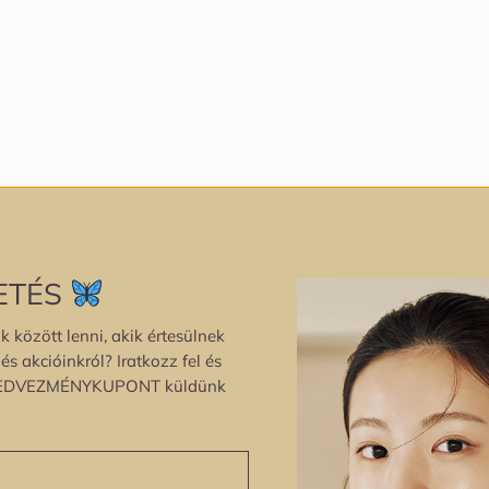
ETÉS
k között lenni, akik értesülnek
s akcióinkról? Iratkozz fel és
EDVEZMÉNYKUPONT küldünk