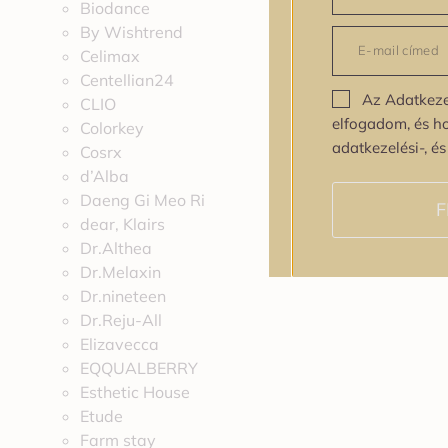
Biodance
By Wishtrend
Celimax
Centellian24
Az Adatkeze
CLIO
elfogadom, és h
Colorkey
adatkezelési-, é
Cosrx
d’Alba
Daeng Gi Meo Ri
F
dear, Klairs
Dr.Althea
Dr.Melaxin
Dr.nineteen
Dr.Reju-All
Elizavecca
EQQUALBERRY
Esthetic House
Etude
Farm stay