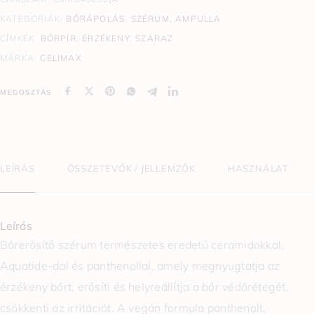
KATEGÓRIÁK:
BŐRÁPOLÁS
,
SZÉRUM, AMPULLA
CÍMKÉK:
BŐRPÍR
,
ÉRZÉKENY
,
SZÁRAZ
MÁRKA:
CELIMAX
MEGOSZTÁS
LEÍRÁS
ÖSSZETEVŐK / JELLEMZŐK
HASZNÁLAT
Leírás
Bőrerősítő szérum természetes eredetű ceramidokkal,
Aquatide-dal és panthenollal, amely megnyugtatja az
érzékeny bőrt, erősíti és helyreállítja a bőr védőrétegét,
csökkenti az irritációt. A vegán formula panthenolt,