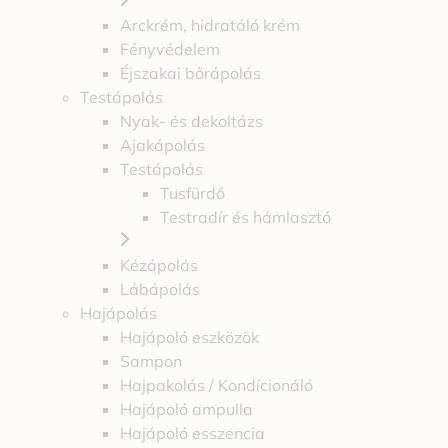
Arckrém, hidratáló krém
Fényvédelem
Éjszakai bőrápolás
Testápolás
Nyak- és dekoltázs
Ajakápolás
Testápolás
Tusfürdő
Testradír és hámlasztó
Kézápolás
Lábápolás
Hajápolás
Hajápoló eszközök
Sampon
Hajpakolás / Kondícionáló
Hajápoló ampulla
Hajápoló esszencia