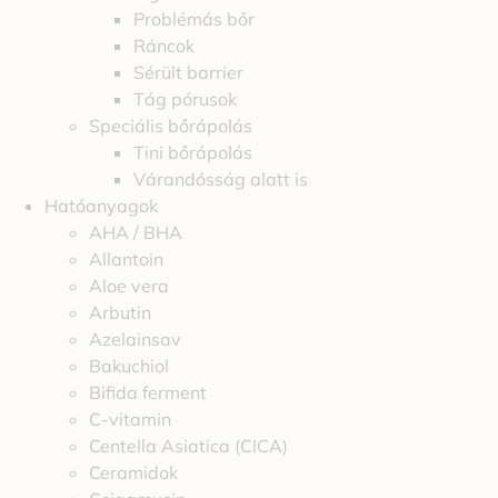
Problémás bőr
Ráncok
Sérült barrier
Tág pórusok
Speciális bőrápolás
Tini bőrápolás
Várandósság alatt is
Hatóanyagok
AHA / BHA
Allantoin
Aloe vera
Arbutin
Azelainsav
Bakuchiol
Bifida ferment
C-vitamin
Centella Asiatica (CICA)
Ceramidok