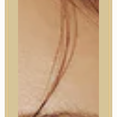
Termékek
Termékek
Trendi
Bőrápolás
Bőrápolás
Arctisztító
Hámlasztó
Tonik, Tonerpárna, Arcpermet
Esszencia
Szérum, ampulla
Fátyolmaszk, maszk
Szemkörnyékápoló
Szemkörnyékápoló
Szempillaszérum
Arckrém, hidratáló krém
Fényvédelem
Éjszakai bőrápolás
Testápolás
Testápolás