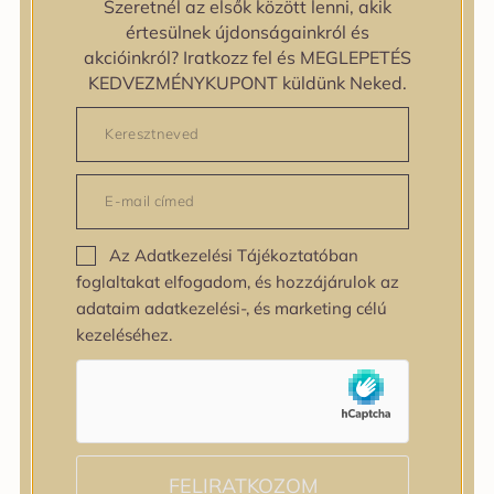
Szeretnél az elsők között lenni, akik
zipiderm
értesülnek újdonságainkról és
Bőrállapot
akcióinkról? Iratkozz fel és MEGLEPETÉS
Bőrállapot
KEDVEZMÉNYKUPONT küldünk Neked.
Bőrtípus
Bőrtípus
Kombinált
Normál
Száraz
Zsíros
Az Adatkezelési Tájékoztatóban
Bőrprobléma
foglaltakat elfogadom, és hozzájárulok az
Bőrprobléma
adataim adatkezelési-, és marketing célú
Bőrpír
kezeléséhez.
Dehidratált bőr
Egyenetlen bőrtextúra
Egyenetlen tónus
Érett bőr
Érzékeny bőr
Fakóság
FELIRATKOZOM