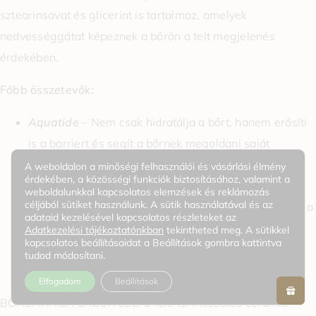
sztearinsavat és glicerint is tartalmaz, amelyek
nedvességgátat képeznek a bőrön a telt megjelenés
érdekében.
Főbb összetevők:
Aquatide
– Nem csak hidratálja a bőrt, hanem erősíti
is a barriert és segít a bőrnek megoldani saját
problémáit.
A weboldalon a minőségi felhasználói és vásárlási élmény
érdekében, a közösségi funkciók biztosításához, valamint a
5-féle ceramid
– Megakadályozza a nedvesség
weboldalunkkal kapcsolatos elemzések és reklámozás
céljából sütiket használunk. A sütik használatával és az
kijutását a bőrből, és egyensúlyba hozza az olajat és a
adataid kezelésével kapcsolatos részleteket az
nedvességet.
Adatkezelési tájékoztatónkban
tekintheted meg. A sütikkel
kapcsolatos beállításaidat a Beállítások gombra kattintva
Panthenol
– Segíti a nedvesség előállítását a bőr
tudod módosítani.
mélyéből, és javítja a bőr védőrétegét.
Elfogadom
Beállítások
BŐRBARRIER ERŐSÍTÉSE: 5 féle természetes ceramid