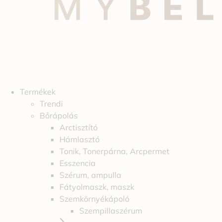
Termékek
Trendi
Bőrápolás
Arctisztító
Hámlasztó
Tonik, Tonerpárna, Arcpermet
Esszencia
Szérum, ampulla
Fátyolmaszk, maszk
Szemkörnyékápoló
Szempillaszérum