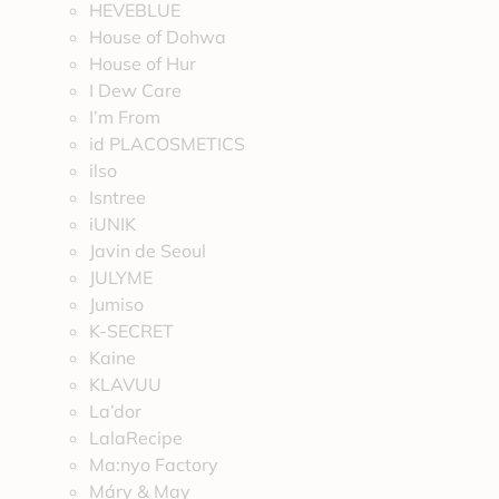
HEVEBLUE
House of Dohwa
House of Hur
I Dew Care
I’m From
id PLACOSMETICS
ilso
Isntree
iUNIK
Javin de Seoul
JULYME
Jumiso
K-SECRET
Kaine
KLAVUU
La’dor
LalaRecipe
Ma:nyo Factory
Máry & May