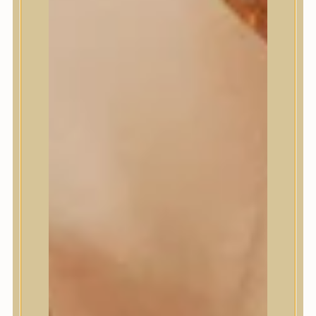
Masil
Medi-Peel
medicube
Meditherapy
Missha
Mixsoon
Mizon
Nature Republic
Neogen Dermalogy
Nine Less
Numbuzin
OOTD
Orien
Peripera
PESTLO
plu
PURCELL
Purito Seoul
Pyunkang Yul