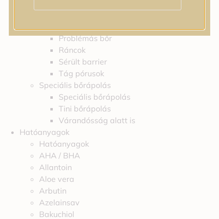
Feszességvesztés
Irritáció
Pigmentfoltok
Problémás bőr
Ráncok
Sérült barrier
Tág pórusok
Speciális bőrápolás
Speciális bőrápolás
Tini bőrápolás
Várandósság alatt is
Hatóanyagok
Hatóanyagok
AHA / BHA
Allantoin
Aloe vera
Arbutin
Azelainsav
Bakuchiol