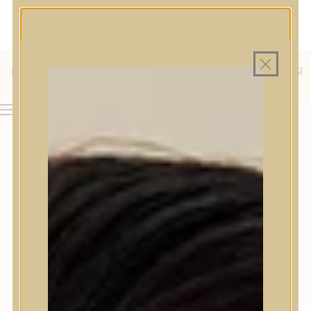
MAGYAR WEBÁRUHÁZ
MINDEN TERMÉK SAJÁT HAZAI RAKTÁRON
INGYENES SZÁLLÍTÁS 19.999 FT FELETT MAGYARORSZÁGRA
KÜLFÖLDRE IS SZÁLLÍTUNK - WE SHIP TO HR, IT, RO, SI
& SK