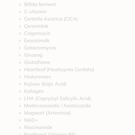
Bifida ferment
C-vitamin
Centella Asiatica (CICA)
Ceramidok
Csigamucin
Exoszómák
Galactomyces
Ginzeng
Glutathione
Heartleaf (Houttuynia Cordata)
Hialuronsav
Kojisav (Kojic Acid)
Kollagén
LHA (Capryloyl Salicylic Acid)
Madecassoside / Asiaticoside
Mugwort (Artemisia)
NAD+
Niacinamide
Panthenol (Vitamin B5)