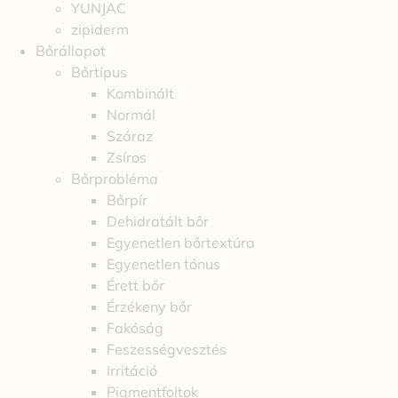
YUNJAC
zipiderm
Bőrállapot
Bőrtípus
Kombinált
Normál
Száraz
Zsíros
Bőrprobléma
Bőrpír
Dehidratált bőr
Egyenetlen bőrtextúra
Egyenetlen tónus
Érett bőr
Érzékeny bőr
Fakóság
Feszességvesztés
Irritáció
Pigmentfoltok