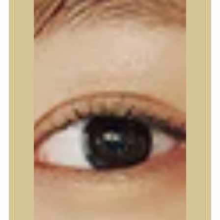
Nyak- és dekoltázs
Ajakápolás
Testápolás
Testápolás
Tusfürdő
Testradír és hámlasztó
Kézápolás
Lábápolás
Hajápolás
Hajápolás
Hajápoló eszközök
Sampon
Hajpakolás / Kondícionáló
Hajápoló ampulla
Hajápoló esszencia
Hajolaj
Fejbőrápolás
Makeup
Makeup