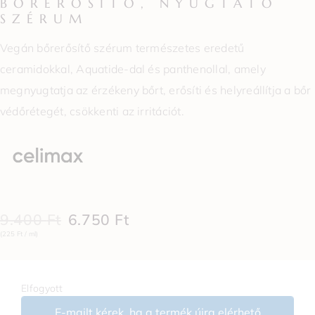
BŐRERŐSÍTŐ, NYUGTATÓ
SZÉRUM
Vegán bőrerősítő szérum természetes eredetű
ceramidokkal, Aquatide-dal és panthenollal, amely
megnyugtatja az érzékeny bőrt, erősíti és helyreállítja a bőr
védőrétegét, csökkenti az irritációt.
9.400
Ft
6.750
Ft
(225 Ft / ml)
Elfogyott
E-mailt kérek, ha a termék újra elérhető