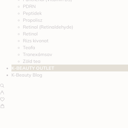
PDRN
Peptidek
Propolisz
Retinal (Retinaldehyde)
Retinol
Rizs kivonat
Teafa
Tranexámsav
Zöld tea
K-BEAUTY OUTLET
K-Beauty Blog