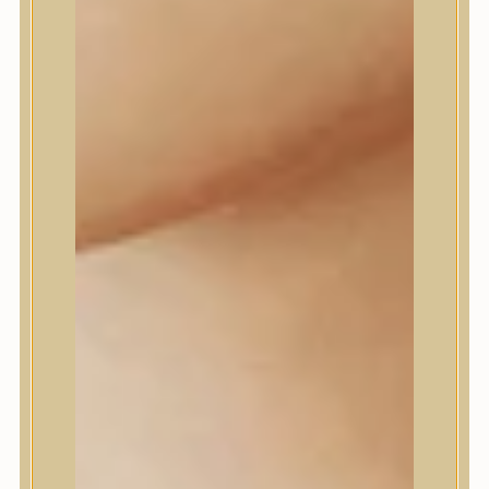
Daeng Gi Meo Ri
dear, Klairs
Dr.Althea
Dr.Melaxin
Dr.nineteen
Dr.Reju-All
Elizavecca
EQQUALBERRY
Esthetic House
Etude
Farm stay
Fraijour
Frudia
fwee
Goodal
GROWUS
HaruHaru Wonder
Heimish
HEVEBLUE