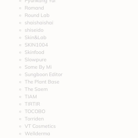
Pyunkang Yul
Romand
Round Lab
shaishaishai
shiseido
Skin&Lab
SKIN1004
Skinfood
Slowpure
Some By Mi
Sungboon Editor
The Plant Base
The Saem
TIAM
TIRTIR
TOCOBO
Torriden
VT Cosmetics
Wellderma