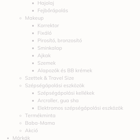
Hajolaj
Fejbőrápolás
Makeup
Korrektor
Fixáló
Pirosító, bronzosító
Sminkalap
Ajkak
Szemek
Alapozók és BB krémek
Szettek & Travel Size
Szépségápolási eszközök
Szépségápolási kellékek
Arcroller, gua sha
Elektromos szépségápolási eszközök
Termékminta
Baba-Mama
Akció
Márkák