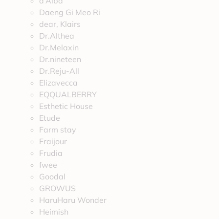
d’Alba
Daeng Gi Meo Ri
dear, Klairs
Dr.Althea
Dr.Melaxin
Dr.nineteen
Dr.Reju-All
Elizavecca
EQQUALBERRY
Esthetic House
Etude
Farm stay
Fraijour
Frudia
fwee
Goodal
GROWUS
HaruHaru Wonder
Heimish