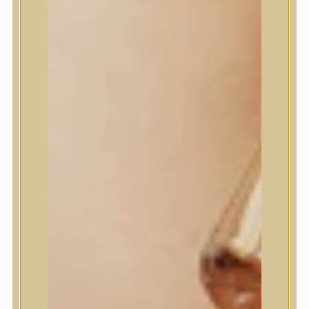
House of Dohwa
House of Hur
I Dew Care
I’m From
id PLACOSMETICS
ilso
Isntree
iUNIK
Javin de Seoul
JULYME
Jumiso
K-SECRET
Kaine
KLAVUU
La’dor
LalaRecipe
Ma:nyo Factory
Máry & May