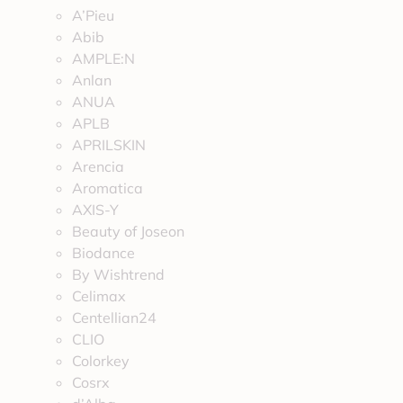
A’Pieu
Abib
AMPLE:N
Anlan
ANUA
APLB
APRILSKIN
Arencia
Aromatica
AXIS-Y
Beauty of Joseon
Biodance
By Wishtrend
Celimax
Centellian24
CLIO
Colorkey
Cosrx