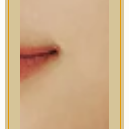
A’Pieu
Abib
AMPLE:N
Anlan
ANUA
APLB
APRILSKIN
Arencia
Aromatica
AXIS-Y
Beauty of Joseon
Biodance
By Wishtrend
Celimax
Centellian24
CLIO
Colorkey
Cosrx
d’Alba