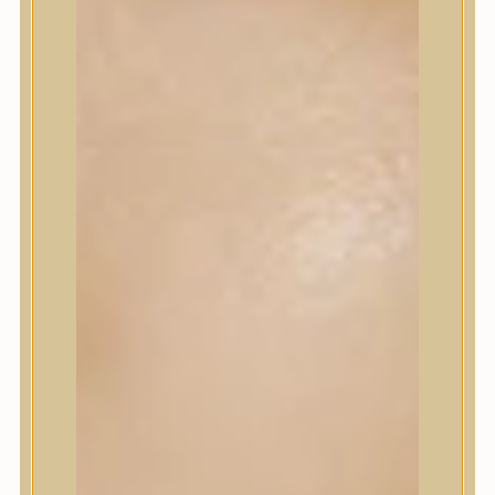
Korrektor
Fixáló
Pirosító, bronzosító
Sminkalap
Ajkak
Szemek
Alapozók és BB krémek
Szettek & Travel Size
Szépségápolási eszközök
Szépségápolási eszközök
Szépségápolási kellékek
Arcroller, gua sha
Elektromos szépségápolási eszközök
Termékminta
Baba-Mama
Akció
Márkák
Márkák