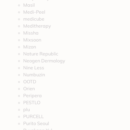
Masil
Medi-Peel
medicube
Meditherapy
Missha
Mixsoon
Mizon
Nature Republic
Neogen Dermalogy
Nine Less
Numbuzin
OOTD
Orien
Peripera
PESTLO
plu
PURCELL
Purito Seoul