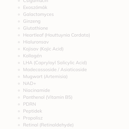
Csigamucin
Exoszómák
Galactomyces
Ginzeng
Glutathione
Heartleaf (Houttuynia Cordata)
Hialuronsav
Kojisav (Kojic Acid)
Kollagén
LHA (Capryloyl Salicylic Acid)
Madecassoside / Asiaticoside
Mugwort (Artemisia)
NAD+
Niacinamide
Panthenol (Vitamin B5)
PDRN
Peptidek
Propolisz
Retinal (Retinaldehyde)