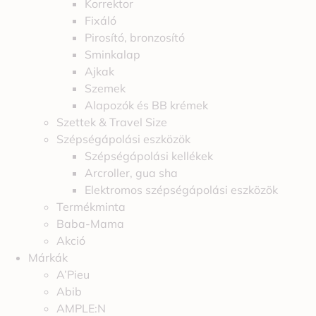
Korrektor
Fixáló
Pirosító, bronzosító
Sminkalap
Ajkak
Szemek
Alapozók és BB krémek
Szettek & Travel Size
Szépségápolási eszközök
Szépségápolási kellékek
Arcroller, gua sha
Elektromos szépségápolási eszközök
Termékminta
Baba-Mama
Akció
Márkák
A’Pieu
Abib
AMPLE:N