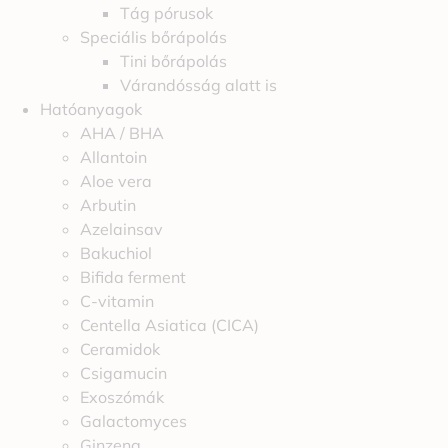
Tág pórusok
Speciális bőrápolás
Tini bőrápolás
Várandósság alatt is
Hatóanyagok
AHA / BHA
Allantoin
Aloe vera
Arbutin
Azelainsav
Bakuchiol
Bifida ferment
C-vitamin
Centella Asiatica (CICA)
Ceramidok
Csigamucin
Exoszómák
Galactomyces
Ginzeng