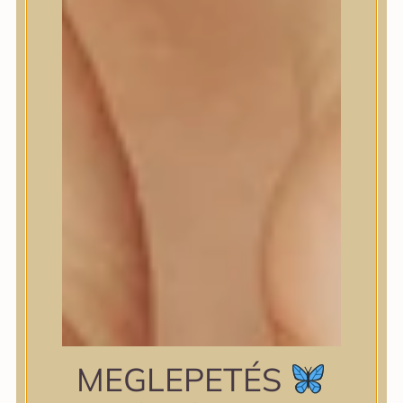
shiseido
Skin&Lab
SKIN1004
Skinfood
Slowpure
Some By Mi
Sungboon Editor
The Plant Base
The Saem
TIAM
TIRTIR
TOCOBO
Torriden
VT Cosmetics
Wellderma
YUNJAC
zipiderm
MEGLEPETÉS
Bőrállapot
Bőrállapot