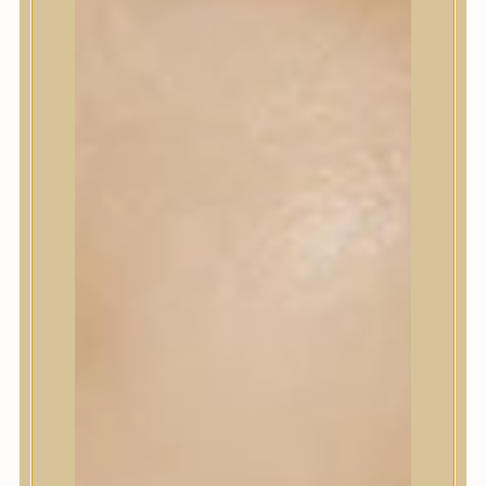
Sminkalap
Ajkak
Szemek
Alapozók és BB krémek
Szettek & Travel Size
Szépségápolási eszközök
Szépségápolási eszközök
Szépségápolási kellékek
Arcroller, gua sha
Elektromos szépségápolási eszközök
Termékminta
Baba-Mama
Akció
Márkák
Márkák
A’Pieu
Abib
AMPLE:N