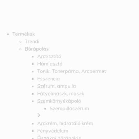
Termékek
Trendi
Bőrápolás
Arctisztító
Hámlasztó
Tonik, Tonerpárna, Arcpermet
Esszencia
Szérum, ampulla
Fátyolmaszk, maszk
Szemkörnyékápoló
Szempillaszérum
Arckrém, hidratáló krém
Fényvédelem
Éjszakai bőrápolás