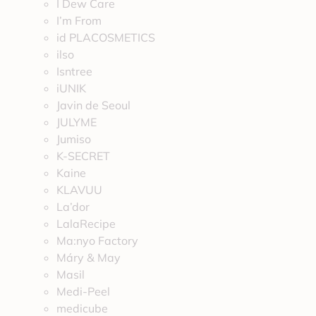
I Dew Care
I’m From
id PLACOSMETICS
ilso
Isntree
iUNIK
Javin de Seoul
JULYME
Jumiso
K-SECRET
Kaine
KLAVUU
La’dor
LalaRecipe
Ma:nyo Factory
Máry & May
Masil
Medi-Peel
medicube