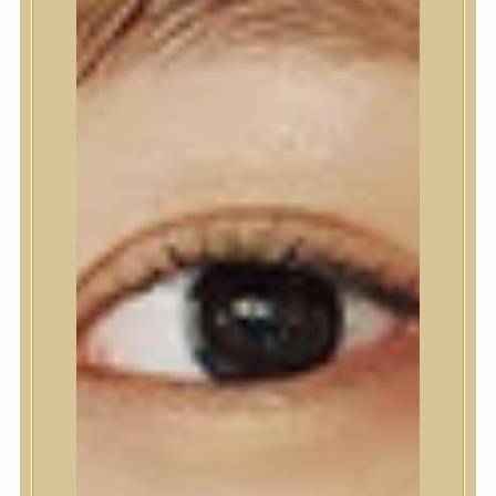
Testápolás
Tusfürdő
Testradír és hámlasztó
Kézápolás
Lábápolás
Hajápolás
Hajápolás
Hajápoló eszközök
Sampon
Hajpakolás / Kondícionáló
Hajápoló ampulla
Hajápoló esszencia
Hajolaj
Fejbőrápolás
Makeup
Makeup
Korrektor
Fixáló
Pirosító, bronzosító