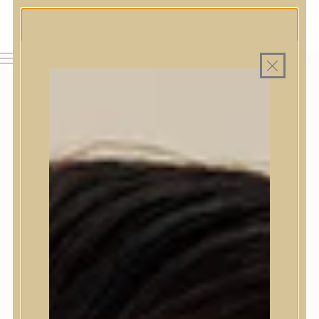
MAGYAR WEBÁRUHÁZ
MINDEN TERMÉK SAJÁT HAZAI RAKTÁRON
INGYENES SZÁLLÍTÁS 19.999 FT FELETT MAGYARORSZÁGRA