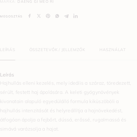
MÁRKA:
DAENG GI MEO RI
MEGOSZTÁS
LEÍRÁS
ÖSSZETEVŐK / JELLEMZŐK
HASZNÁLAT
Leírás
Hajhullás elleni kezelés, mely ideális a száraz, töredezett,
sérült, festett haj ápolására. A keleti gyógynövények
kivonatain alapuló egyedülálló formula kiküszöböli a
hajhullás intenzitását és helyreállítja a hajnövekedést,
átfogóan ápolja a fejbőrt, dússá, erőssé, rugalmassá és
simává varázsolja a hajat.