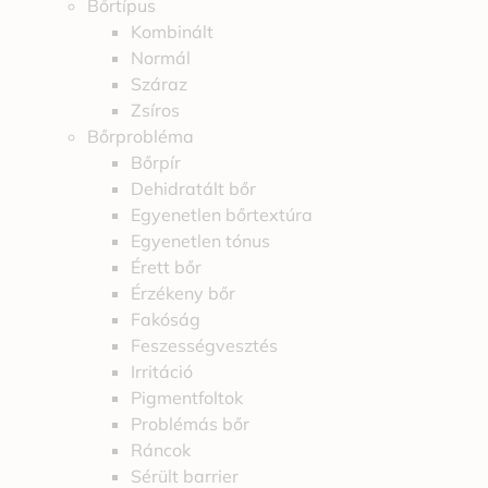
Bőrtípus
Kombinált
Normál
Száraz
Zsíros
Bőrprobléma
Bőrpír
Dehidratált bőr
Egyenetlen bőrtextúra
Egyenetlen tónus
Érett bőr
Érzékeny bőr
Fakóság
Feszességvesztés
Irritáció
Pigmentfoltok
Problémás bőr
Ráncok
Sérült barrier