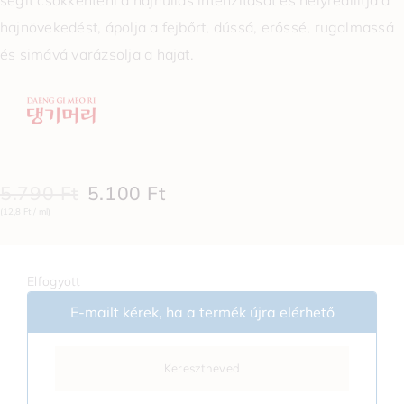
segít csökkenteni a hajhullás intenzitását és helyreállítja a
hajnövekedést, ápolja a fejbőrt, dússá, erőssé, rugalmassá
és simává varázsolja a hajat.
5.790
Ft
5.100
Ft
(12,8 Ft / ml)
Elfogyott
E-mailt kérek, ha a termék újra elérhető