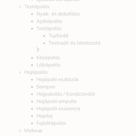
Testápolás
Nyak- és dekoltázs
Ajakápolás
Testápolás
Tusfürdő
Testradír és hámlasztó
Kézápolás
Lábápolás
Hajápolás
Hajápoló eszközök
Sampon
Hajpakolás / Kondícionáló
Hajápoló ampulla
Hajápoló esszencia
Hajolaj
Fejbőrápolás
Makeup