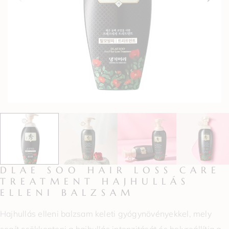
DLAE SOO HAIR LOSS CARE
TREATMENT HAJHULLÁS
ELLENI BALZSAM
Hajhullás elleni balzsam keleti gyógynövényekkel, mely