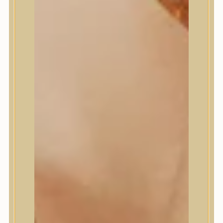
Meditherapy
Missha
Mixsoon
Mizon
Nature Republic
Neogen Dermalogy
Nine Less
Numbuzin
OOTD
Orien
Peripera
PESTLO
plu
PURCELL
Purito Seoul
Pyunkang Yul
Romand
Round Lab
shaishaishai