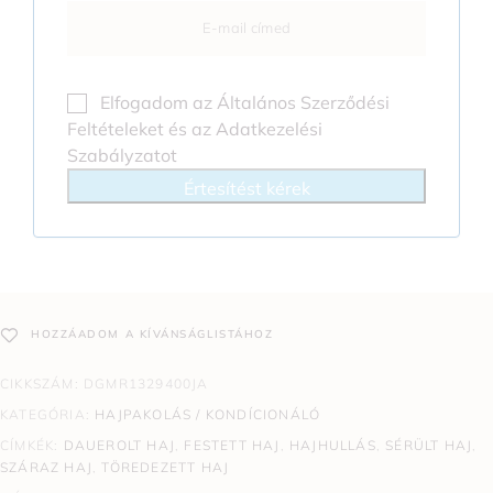
Elfogadom az
Általános Szerződési
Feltételeket
és az
Adatkezelési
Szabályzatot
Értesítést kérek
HOZZÁADOM A KÍVÁNSÁGLISTÁHOZ
CIKKSZÁM:
DGMR1329400JA
KATEGÓRIA:
HAJPAKOLÁS / KONDÍCIONÁLÓ
CÍMKÉK:
DAUEROLT HAJ
,
FESTETT HAJ
,
HAJHULLÁS
,
SÉRÜLT HAJ
,
SZÁRAZ HAJ
,
TÖREDEZETT HAJ