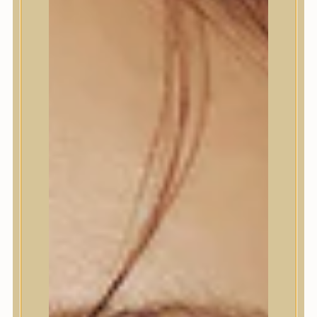
Bőrápolás
Bőrápolás
Arctisztító
Hámlasztó
Tonik, Tonerpárna, Arcpermet
Esszencia
Szérum, ampulla
Fátyolmaszk, maszk
Szemkörnyékápoló
Szemkörnyékápoló
Szempillaszérum
Arckrém, hidratáló krém
Fényvédelem
Éjszakai bőrápolás
Testápolás
Testápolás
Nyak- és dekoltázs
Ajakápolás
Testápolás