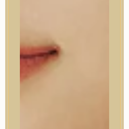
Anlan
ANUA
APLB
APRILSKIN
Arencia
Aromatica
AXIS-Y
Beauty of Joseon
Biodance
By Wishtrend
Celimax
Centellian24
CLIO
Colorkey
Cosrx
d’Alba
Daeng Gi Meo Ri
dear, Klairs
Dr.Althea