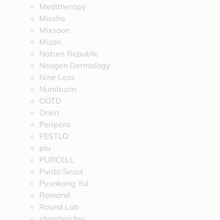
Meditherapy
Missha
Mixsoon
Mizon
Nature Republic
Neogen Dermalogy
Nine Less
Numbuzin
OOTD
Orien
Peripera
PESTLO
plu
PURCELL
Purito Seoul
Pyunkang Yul
Romand
Round Lab
shaishaishai