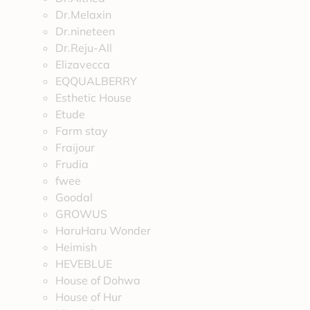
Dr.Melaxin
Dr.nineteen
Dr.Reju-All
Elizavecca
EQQUALBERRY
Esthetic House
Etude
Farm stay
Fraijour
Frudia
fwee
Goodal
GROWUS
HaruHaru Wonder
Heimish
HEVEBLUE
House of Dohwa
House of Hur