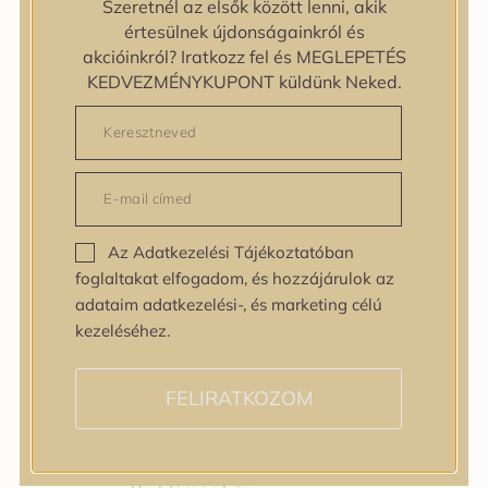
Szeretnél az elsők között lenni, akik
Bőrtípus
értesülnek újdonságainkról és
Bőrtípus
akcióinkról? Iratkozz fel és MEGLEPETÉS
Kombinált
KEDVEZMÉNYKUPONT küldünk Neked.
Normál
Száraz
Zsíros
Bőrprobléma
Bőrprobléma
Bőrpír
Az Adatkezelési Tájékoztatóban
Dehidratált bőr
foglaltakat elfogadom, és hozzájárulok az
Egyenetlen bőrtextúra
adataim adatkezelési-, és marketing célú
Egyenetlen tónus
kezeléséhez.
Érett bőr
Érzékeny bőr
Fakóság
FELIRATKOZOM
Feszességvesztés
Irritáció
Pigmentfoltok