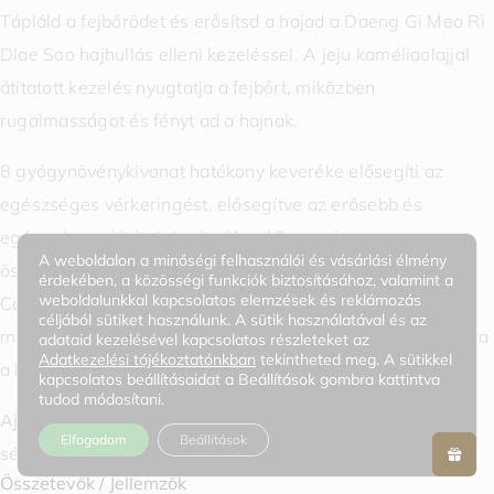
Tápláld a fejbőrödet és erősítsd a hajad a Daeng Gi Meo Ri
Dlae Soo hajhullás elleni kezeléssel. A jeju kaméliaolajjal
átitatott kezelés nyugtatja a fejbőrt, miközben
rugalmasságot és fényt ad a hajnak.
8 gyógynövénykivonat hatékony keveréke elősegíti az
egészséges vérkeringést, elősegítve az erősebb és
egészségesebb hajnövekedést. 10 természetes
A weboldalon a minőségi felhasználói és vásárlási élmény
összetevővel, mint például a Houttuynia Cordata, a
érdekében, a közösségi funkciók biztosításához, valamint a
weboldalunkkal kapcsolatos elemzések és reklámozás
Calendula Officinalis és a Panax Ginseng gyökérkivonat,
céljából sütiket használunk. A sütik használatával és az
mélyen hidratálja, nyugtatja és revitalizálja a fejbőrt, javítva
adataid kezelésével kapcsolatos részleteket az
Adatkezelési tájékoztatónkban
tekintheted meg. A sütikkel
a haj textúráját és ellenálló képességét.
kapcsolatos beállításaidat a Beállítások gombra kattintva
tudod módosítani.
Ajánlott:
Száraz, egyenes, hullámos, töredezett vagy
Elfogadom
Beállítások
sérült hajra.
Összetevők / Jellemzők