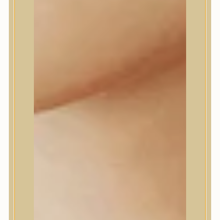
Dr.Melaxin
Dr.nineteen
Dr.Reju-All
Elizavecca
EQQUALBERRY
Esthetic House
Etude
Farm stay
Fraijour
Frudia
fwee
Goodal
GROWUS
HaruHaru Wonder
Heimish
HEVEBLUE
House of Dohwa
House of Hur
I Dew Care