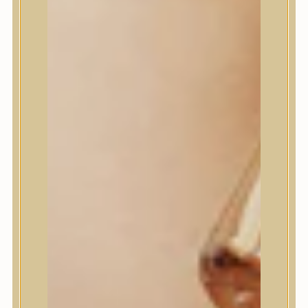
I’m From
id PLACOSMETICS
ilso
Isntree
iUNIK
Javin de Seoul
JULYME
Jumiso
K-SECRET
Kaine
KLAVUU
La’dor
LalaRecipe
Ma:nyo Factory
Máry & May
Masil
Medi-Peel
medicube