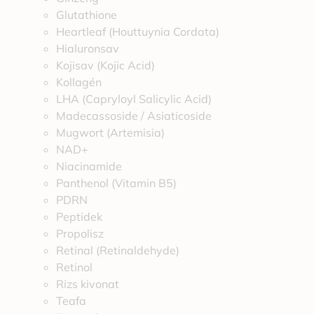
Glutathione
Heartleaf (Houttuynia Cordata)
Hialuronsav
Kojisav (Kojic Acid)
Kollagén
LHA (Capryloyl Salicylic Acid)
Madecassoside / Asiaticoside
Mugwort (Artemisia)
NAD+
Niacinamide
Panthenol (Vitamin B5)
PDRN
Peptidek
Propolisz
Retinal (Retinaldehyde)
Retinol
Rizs kivonat
Teafa