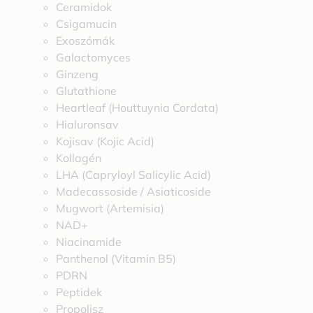
Ceramidok
Csigamucin
Exoszómák
Galactomyces
Ginzeng
Glutathione
Heartleaf (Houttuynia Cordata)
Hialuronsav
Kojisav (Kojic Acid)
Kollagén
LHA (Capryloyl Salicylic Acid)
Madecassoside / Asiaticoside
Mugwort (Artemisia)
NAD+
Niacinamide
Panthenol (Vitamin B5)
PDRN
Peptidek
Propolisz