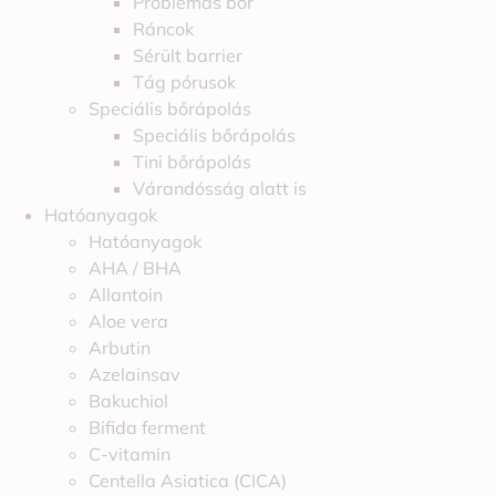
Problémás bőr
Ráncok
Sérült barrier
Tág pórusok
Speciális bőrápolás
Speciális bőrápolás
Tini bőrápolás
Várandósság alatt is
Hatóanyagok
Hatóanyagok
AHA / BHA
Allantoin
Aloe vera
Arbutin
Azelainsav
Bakuchiol
Bifida ferment
C-vitamin
Centella Asiatica (CICA)