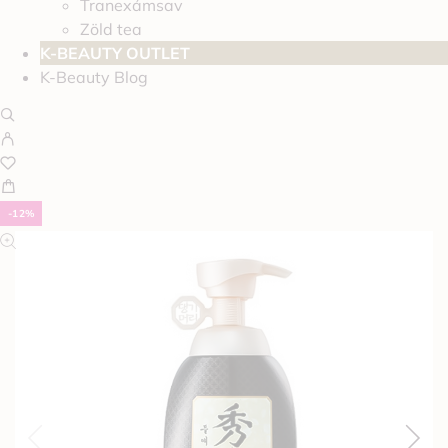
Tranexámsav
Zöld tea
K-BEAUTY OUTLET
K-Beauty Blog
-12%