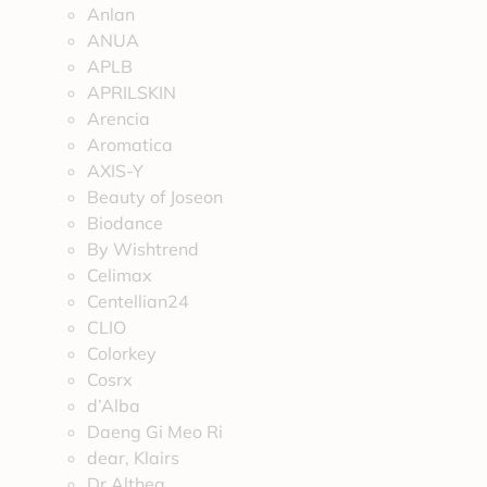
Anlan
ANUA
APLB
APRILSKIN
Arencia
Aromatica
AXIS-Y
Beauty of Joseon
Biodance
By Wishtrend
Celimax
Centellian24
CLIO
Colorkey
Cosrx
d’Alba
Daeng Gi Meo Ri
dear, Klairs
Dr.Althea