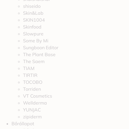
shiseido
Skin&Lab
SKIN1004
Skinfood
Slowpure
Some By Mi
Sungboon Editor
The Plant Base
The Saem
TIAM
TIRTIR
TOCOBO
Torriden
VT Cosmetics
Wellderma
YUNJAC
zipiderm
Bőrállapot