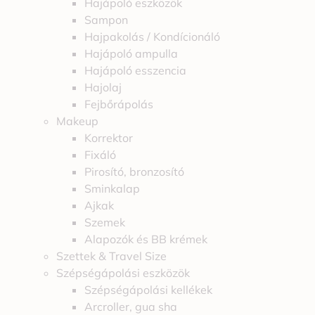
Hajápoló eszközök
Sampon
Hajpakolás / Kondícionáló
Hajápoló ampulla
Hajápoló esszencia
Hajolaj
Fejbőrápolás
Makeup
Korrektor
Fixáló
Pirosító, bronzosító
Sminkalap
Ajkak
Szemek
Alapozók és BB krémek
Szettek & Travel Size
Szépségápolási eszközök
Szépségápolási kellékek
Arcroller, gua sha