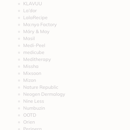
KLAVUU
La’dor
LalaRecipe
Ma:nyo Factory
Máry & May
Masil
Medi-Peel
medicube
Meditherapy
Missha
Mixsoon
Mizon
Nature Republic
Neogen Dermalogy
Nine Less
Numbuzin
OOTD
Orien
Peripera