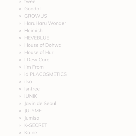
fwee
Goodal
GROWUS
HaruHaru Wonder
Heimish
HEVEBLUE
House of Dohwa
House of Hur
I Dew Care
I’m From
id PLACOSMETICS
ilso
Isntree
iUNIK
Javin de Seoul
JULYME
Jumiso
K-SECRET
Kaine