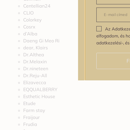
Centellian24
CLIO
Colorkey
Cosrx
Az Adatkeze
d’Alba
elfogadom, és h
Daeng Gi Meo Ri
adatkezelési-, é
dear, Klairs
Dr.Althea
F
Dr.Melaxin
Dr.nineteen
Dr.Reju-All
Elizavecca
EQQUALBERRY
Esthetic House
Etude
Farm stay
Fraijour
Frudia