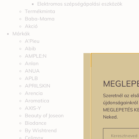
Elektromos szépségápolási eszközök
Termékminta
Baba-Mama
Akció
Márkák
A’Pieu
Abib
AMPLE:N
Anlan
ANUA
APLB
MEGLEP
APRILSKIN
Arencia
Szeretnél az első
Aromatica
újdonságainkról é
AXIS-Y
MEGLEPETÉS K
Beauty of Joseon
Neked.
Biodance
By Wishtrend
Celimax