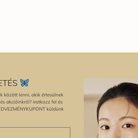
ETÉS
k között lenni, akik értesülnek
s akcióinkról? Iratkozz fel és
EDVEZMÉNYKUPONT küldünk