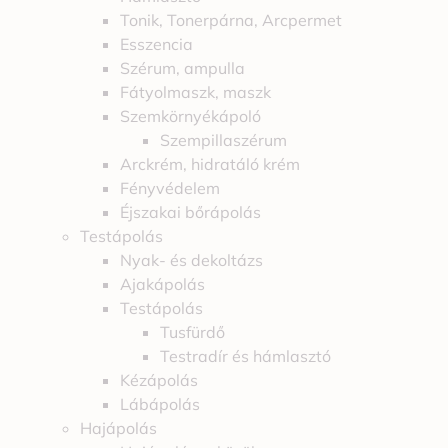
Tonik, Tonerpárna, Arcpermet
Esszencia
Szérum, ampulla
Fátyolmaszk, maszk
Szemkörnyékápoló
Szempillaszérum
Arckrém, hidratáló krém
Fényvédelem
Éjszakai bőrápolás
Testápolás
Nyak- és dekoltázs
Ajakápolás
Testápolás
Tusfürdő
Testradír és hámlasztó
Kézápolás
Lábápolás
Hajápolás