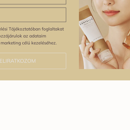
lési Tájékoztatóban foglaltakat
ozzájárulok az adataim
s marketing célú kezeléséhez.
ELIRATKOZOM