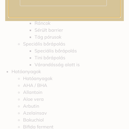
Irritáció
Pigmentfoltok
Problémás bőr
Ráncok
Sérült barrier
Tág pórusok
Speciális bőrápolás
Speciális bőrápolás
Tini bőrápolás
Várandósság alatt is
Hatóanyagok
Hatóanyagok
AHA / BHA
Allantoin
Aloe vera
Arbutin
Azelainsav
Bakuchiol
Bifida ferment