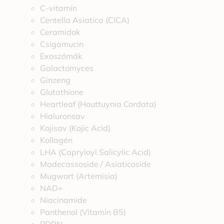
C-vitamin
Centella Asiatica (CICA)
Ceramidok
Csigamucin
Exoszómák
Galactomyces
Ginzeng
Glutathione
Heartleaf (Houttuynia Cordata)
Hialuronsav
Kojisav (Kojic Acid)
Kollagén
LHA (Capryloyl Salicylic Acid)
Madecassoside / Asiaticoside
Mugwort (Artemisia)
NAD+
Niacinamide
Panthenol (Vitamin B5)