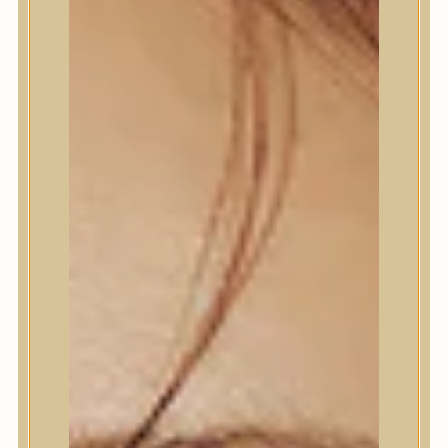
Termékek
Trendi
Bőrápolás
Bőrápolás
Arctisztító
Hámlasztó
Tonik, Tonerpárna, Arcpermet
Esszencia
Szérum, ampulla
Fátyolmaszk, maszk
Szemkörnyékápoló
Szemkörnyékápoló
Szempillaszérum
Arckrém, hidratáló krém
Fényvédelem
Éjszakai bőrápolás
Testápolás
Testápolás
Nyak- és dekoltázs