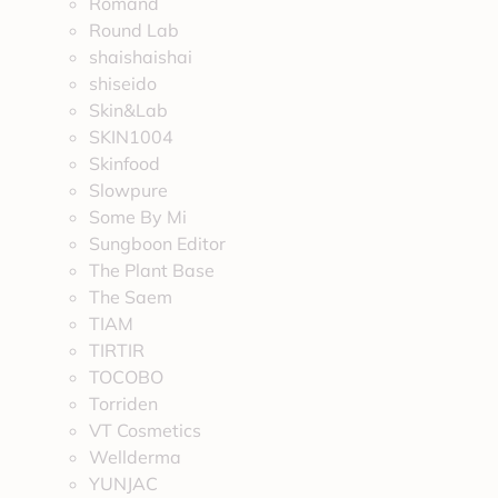
Romand
Round Lab
shaishaishai
shiseido
Skin&Lab
SKIN1004
Skinfood
Slowpure
Some By Mi
Sungboon Editor
The Plant Base
The Saem
TIAM
TIRTIR
TOCOBO
Torriden
VT Cosmetics
Wellderma
YUNJAC