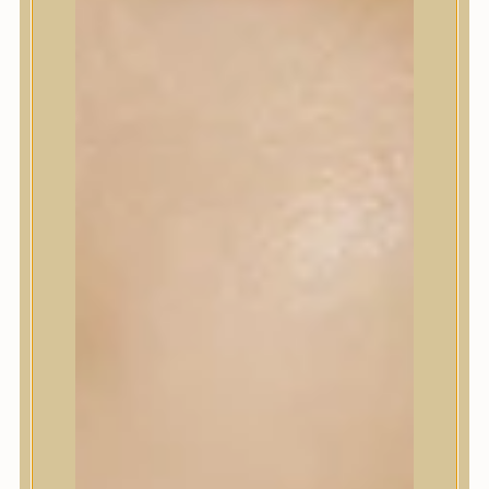
Korrektor
Fixáló
Pirosító, bronzosító
Sminkalap
Ajkak
Szemek
Alapozók és BB krémek
Szettek & Travel Size
Szépségápolási eszközök
Szépségápolási eszközök
Szépségápolási kellékek
Arcroller, gua sha
Elektromos szépségápolási eszközök
Termékminta
Baba-Mama
Akció
Márkák
Márkák
A’Pieu