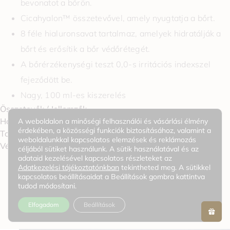
bevonatot a bőrön.
Cicahyalon™ összetevővel, amely nyugtatja a bőrt.
8 féle hialuronsavat tartalmaz, amelyek hidratálják a
bőrt és erősítik a bőr védőrétegét.
A bőrérzékenységi teszt 0,0-s irritációs indexszel
fejeződött be.
Nagy, 100 ml-es kiszerelés
Összetevők / Jellemzők
Használat
A weboldalon a minőségi felhasználói és vásárlási élmény
érdekében, a közösségi funkciók biztosításához, valamint a
További információk
weboldalunkkal kapcsolatos elemzések és reklámozás
0
Vélemények
céljából sütiket használunk. A sütik használatával és az
adataid kezelésével kapcsolatos részleteket az
Adatkezelési tájékoztatónkban
tekintheted meg. A sütikkel
kapcsolatos beállításaidat a Beállítások gombra kattintva
tudod módosítani.
KAPCSOLÓDÓ TERMÉKEK
Elfogadom
Beállítások