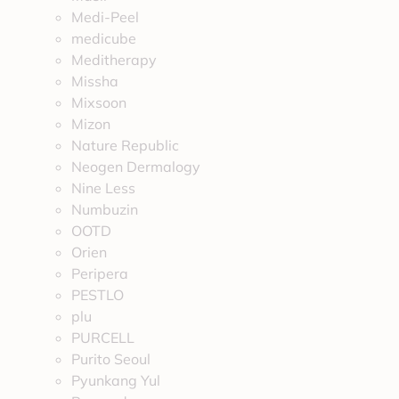
Medi-Peel
medicube
Meditherapy
Missha
Mixsoon
Mizon
Nature Republic
Neogen Dermalogy
Nine Less
Numbuzin
OOTD
Orien
Peripera
PESTLO
plu
PURCELL
Purito Seoul
Pyunkang Yul