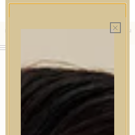
MAGYAR WEBÁRUHÁZ
MINDEN TERMÉK SAJÁT HAZAI RAKTÁRON
INGYENES SZÁLLÍTÁS 19.999 FT FELETT MAGYARORSZÁGRA
ÜLFÖLDRE IS SZÁLLÍTUNK - WE SHIP TO HR, IT, RO, SI
& SK