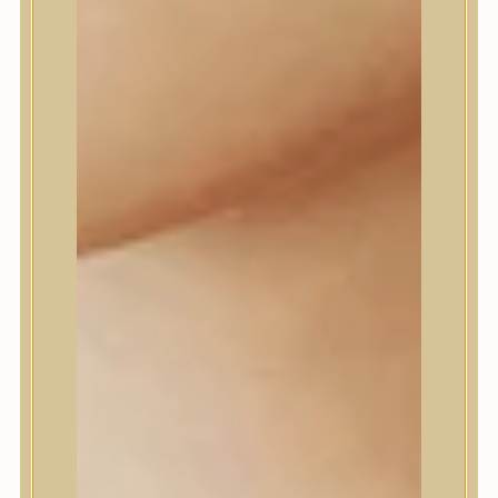
dear, Klairs
Dr.Althea
Dr.Melaxin
Dr.nineteen
Dr.Reju-All
Elizavecca
EQQUALBERRY
Esthetic House
Etude
Farm stay
Fraijour
Frudia
fwee
Goodal
GROWUS
HaruHaru Wonder
Heimish
HEVEBLUE