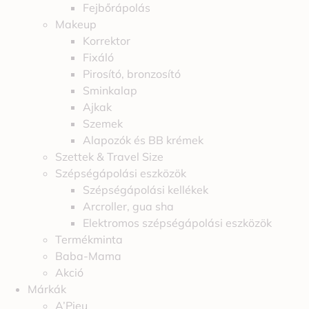
Fejbőrápolás
Makeup
Korrektor
Fixáló
Pirosító, bronzosító
Sminkalap
Ajkak
Szemek
Alapozók és BB krémek
Szettek & Travel Size
Szépségápolási eszközök
Szépségápolási kellékek
Arcroller, gua sha
Elektromos szépségápolási eszközök
Termékminta
Baba-Mama
Akció
Márkák
A’Pieu