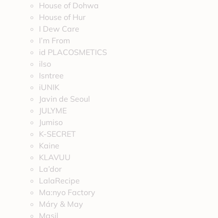
House of Dohwa
House of Hur
I Dew Care
I’m From
id PLACOSMETICS
ilso
Isntree
iUNIK
Javin de Seoul
JULYME
Jumiso
K-SECRET
Kaine
KLAVUU
La’dor
LalaRecipe
Ma:nyo Factory
Máry & May
Masil