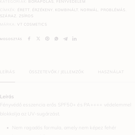
KATEGÓRIÁK:
BŐRÁPOLÁS
,
FÉNYVÉDELEM
CÍMKÉK:
ÉRETT
,
ÉRZÉKENY
,
KOMBINÁLT
,
NORMÁL
,
PROBLÉMÁS
,
SZÁRAZ
,
ZSÍROS
MÁRKA:
VT COSMETICS
MEGOSZTÁS
LEÍRÁS
ÖSSZETEVŐK / JELLEMZŐK
HASZNÁLAT
Leírás
Fényvédő esszencia erős SPF50+ és PA++++ védelemmel
blokkolja az UV-sugárzást.
Nem ragadós formula, amely nem képez fehér