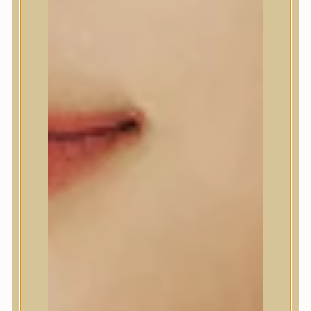
Abib
AMPLE:N
Anlan
ANUA
APLB
APRILSKIN
Arencia
Aromatica
AXIS-Y
Beauty of Joseon
Biodance
By Wishtrend
Celimax
Centellian24
CLIO
Colorkey
Cosrx
d’Alba
Daeng Gi Meo Ri