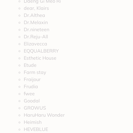
Daeng Gi Meo Ri
dear, Klairs
Dr.Althea
Dr.Melaxin
Dr.nineteen
Dr.Reju-All
Elizavecca
EQQUALBERRY
Esthetic House
Etude
Farm stay
Fraijour
Frudia
fwee
Goodal
GROWUS
HaruHaru Wonder
Heimish
HEVEBLUE