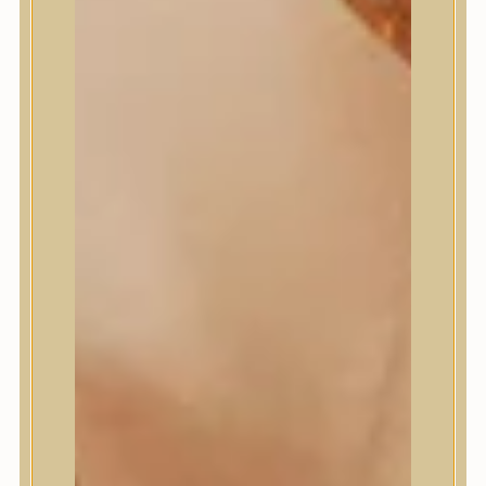
Medi-Peel
medicube
Meditherapy
Missha
Mixsoon
Mizon
Nature Republic
Neogen Dermalogy
Nine Less
Numbuzin
OOTD
Orien
Peripera
PESTLO
plu
PURCELL
Purito Seoul
Pyunkang Yul
Romand