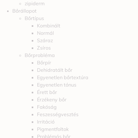
zipiderm
Bőrállapot
Bőrtípus
Kombinált
Normál
Száraz
Zsíros
Bőrprobléma
Bőrpír
Dehidratált bőr
Egyenetlen bőrtextúra
Egyenetlen tónus
Érett bőr
Érzékeny bőr
Fakóság
Feszességvesztés
Irritáció
Pigmentfoltok
Problémás bőr