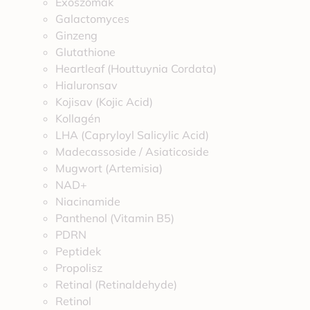
Exoszómák
Galactomyces
Ginzeng
Glutathione
Heartleaf (Houttuynia Cordata)
Hialuronsav
Kojisav (Kojic Acid)
Kollagén
LHA (Capryloyl Salicylic Acid)
Madecassoside / Asiaticoside
Mugwort (Artemisia)
NAD+
Niacinamide
Panthenol (Vitamin B5)
PDRN
Peptidek
Propolisz
Retinal (Retinaldehyde)
Retinol