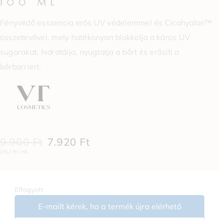
100 ML
Fényvédő esszencia erős UV védelemmel és Cicahyalon™
összetevővel, mely hatékonyan blokkolja a káros UV
sugarakat, hidratálja, nyugtatja a bőrt és erősíti a
bőrbarriert.
9.900
Ft
7.920
Ft
(79,2 Ft / ml)
Elfogyott
E-mailt kérek, ha a termék újra elérhető