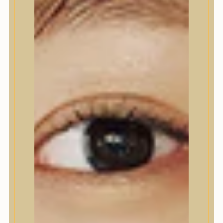
Ajakápolás
Testápolás
Testápolás
Tusfürdő
Testradír és hámlasztó
Kézápolás
Lábápolás
Hajápolás
Hajápolás
Hajápoló eszközök
Sampon
Hajpakolás / Kondícionáló
Hajápoló ampulla
Hajápoló esszencia
Hajolaj
Fejbőrápolás
Makeup
Makeup