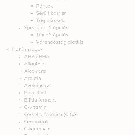
Ráncok
Sérült barrier
Tág pórusok
Speciális bőrápolás
Tini bőrápolás
Várandósság alatt is
Hatóanyagok
AHA / BHA
Allantoin
Aloe vera
Arbutin
Azelainsav
Bakuchiol
Bifida ferment
C-vitamin
Centella Asiatica (CICA)
Ceramidok
Csigamucin