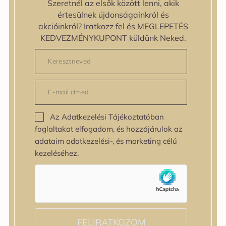
zipiderm
Szeretnél az elsők között lenni, akik
Bőrállapot
értesülnek újdonságainkról és
Bőrállapot
akcióinkról? Iratkozz fel és MEGLEPETÉS
Bőrtípus
KEDVEZMÉNYKUPONT küldünk Neked.
Bőrtípus
Kombinált
Normál
Száraz
Zsíros
Bőrprobléma
Az Adatkezelési Tájékoztatóban
Bőrprobléma
foglaltakat elfogadom, és hozzájárulok az
Bőrpír
adataim adatkezelési-, és marketing célú
Dehidratált bőr
kezeléséhez.
Egyenetlen bőrtextúra
Egyenetlen tónus
Érett bőr
Érzékeny bőr
Fakóság
Feszességvesztés
FELIRATKOZOM