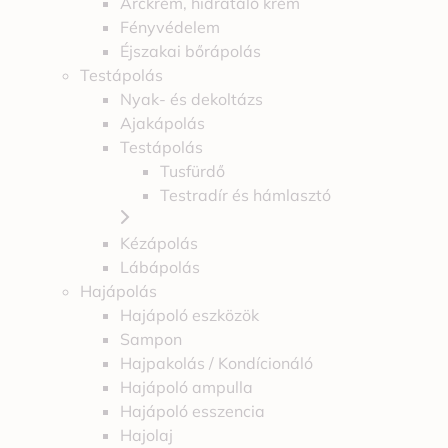
Arckrém, hidratáló krém
Fényvédelem
Éjszakai bőrápolás
Testápolás
Nyak- és dekoltázs
Ajakápolás
Testápolás
Tusfürdő
Testradír és hámlasztó
Kézápolás
Lábápolás
Hajápolás
Hajápoló eszközök
Sampon
Hajpakolás / Kondícionáló
Hajápoló ampulla
Hajápoló esszencia
Hajolaj