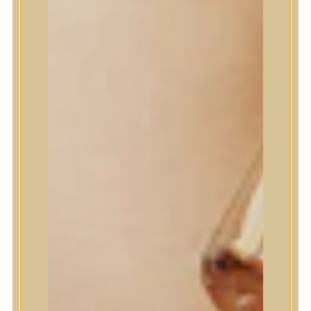
House of Dohwa
House of Hur
I Dew Care
I’m From
id PLACOSMETICS
ilso
Isntree
iUNIK
Javin de Seoul
JULYME
Jumiso
K-SECRET
Kaine
KLAVUU
La’dor
LalaRecipe
Ma:nyo Factory
Máry & May
Masil