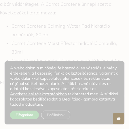
a bőr védőrétegét. A Carrot Carotene ünnepi szett a
következőket tartalmazza:
Carrot Carotene Calming Water Pad hidratáló
arcpárnák, 60 db
Carrot Carotene Moist Effector hidratáló ampulla,
30ml
Carrot Carotene Relief Cream nyugtató krém, 30ml
A weboldalon a minőségi felhasználói és vásárlási élmény
Ünnepi matrica 1 db
érdekében, a közösségi funkciók biztosításához, valamint a
weboldalunkkal kapcsolatos elemzések és reklámozás
Előnyök:
céljából sütiket használunk. A sütik használatával és az
adataid kezelésével kapcsolatos részleteket az
Adatkezelési tájékoztatónkban
tekintheted meg. A sütikkel
A sárgarépa összetevőit gőzöléssel vonják ki, hogy a
kapcsolatos beállításaidat a Beállítások gombra kattintva
lehető legtöbb tápanyag megmaradjon.
tudod módosítani.
Bőrgyógyászatilag tesztelt, érzékeny bőrre is
Elfogadom
Beállítások
biztonságos.