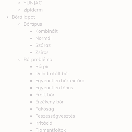
YUNJAC
zipiderm
Bőrállapot
Bőrtípus
Kombinált
Normál
Száraz
Zsíros
Bőrprobléma
Bőrpír
Dehidratált bőr
Egyenetlen bőrtextúra
Egyenetlen tónus
Érett bőr
Érzékeny bőr
Fakóság
Feszességvesztés
Irritáció
Pigmentfoltok