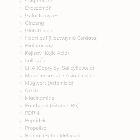
Csigamucin
Exoszómák
Galactomyces
Ginzeng
Glutathione
Heartleaf (Houttuynia Cordata)
Hialuronsav
Kojisav (Kojic Acid)
Kollagén
LHA (Capryloyl Salicylic Acid)
Madecassoside / Asiaticoside
Mugwort (Artemisia)
NAD+
Niacinamide
Panthenol (Vitamin B5)
PDRN
Peptidek
Propolisz
Retinal (Retinaldehyde)