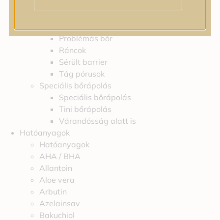
Feszességvesztés
Irritáció
Pigmentfoltok
Problémás bőr
Ráncok
Sérült barrier
Tág pórusok
Speciális bőrápolás
Speciális bőrápolás
Tini bőrápolás
Várandósság alatt is
Hatóanyagok
Hatóanyagok
AHA / BHA
Allantoin
Aloe vera
Arbutin
Azelainsav
Bakuchiol