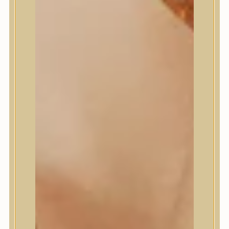
Masil
Medi-Peel
medicube
Meditherapy
Missha
Mixsoon
Mizon
Nature Republic
Neogen Dermalogy
Nine Less
Numbuzin
OOTD
Orien
Peripera
PESTLO
plu
PURCELL
Purito Seoul
Pyunkang Yul