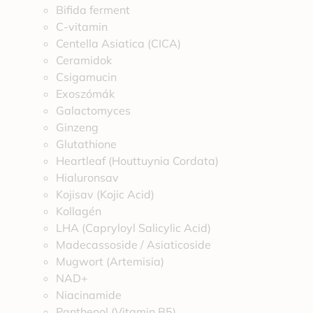
Bifida ferment
C-vitamin
Centella Asiatica (CICA)
Ceramidok
Csigamucin
Exoszómák
Galactomyces
Ginzeng
Glutathione
Heartleaf (Houttuynia Cordata)
Hialuronsav
Kojisav (Kojic Acid)
Kollagén
LHA (Capryloyl Salicylic Acid)
Madecassoside / Asiaticoside
Mugwort (Artemisia)
NAD+
Niacinamide
Panthenol (Vitamin B5)