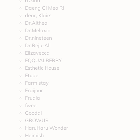
d’Alba
Daeng Gi Meo Ri
dear, Klairs
Dr.Althea
Dr.Melaxin
Dr.nineteen
Dr.Reju-All
Elizavecca
EQQUALBERRY
Esthetic House
Etude
Farm stay
Fraijour
Frudia
fwee
Goodal
GROWUS
HaruHaru Wonder
Heimish