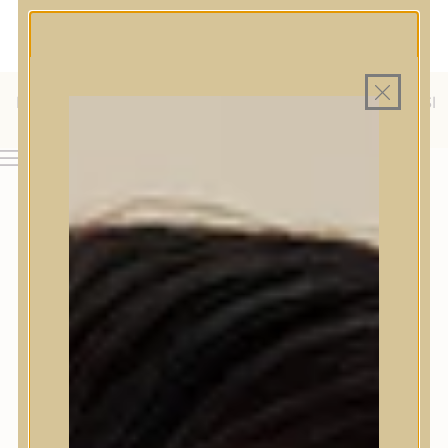
MAGYAR WEBÁRUHÁZ
MINDEN TERMÉK SAJÁT HAZAI RAKTÁRON
INGYENES SZÁLLÍTÁS 19.999 FT FELETT MAGYARORSZÁGRA
KÜLFÖLDRE IS SZÁLLÍTUNK - WE SHIP TO HR, IT, RO, SI
& SK