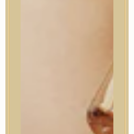
House of Dohwa
House of Hur
I Dew Care
I’m From
id PLACOSMETICS
ilso
Isntree
iUNIK
Javin de Seoul
JULYME
Jumiso
K-SECRET
Kaine
KLAVUU
La’dor
LalaRecipe
Ma:nyo Factory
Máry & May