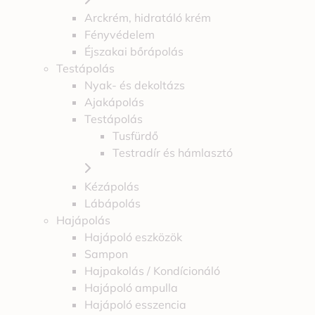
Arckrém, hidratáló krém
Fényvédelem
Éjszakai bőrápolás
Testápolás
Nyak- és dekoltázs
Ajakápolás
Testápolás
Tusfürdő
Testradír és hámlasztó
Kézápolás
Lábápolás
Hajápolás
Hajápoló eszközök
Sampon
Hajpakolás / Kondícionáló
Hajápoló ampulla
Hajápoló esszencia