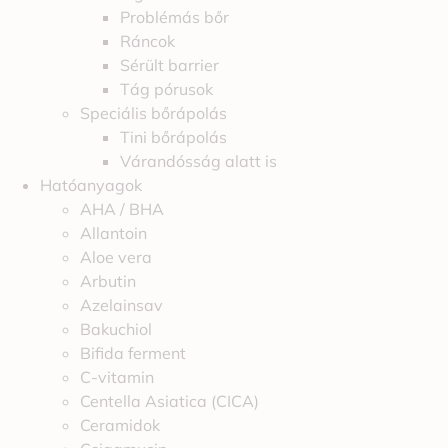
Problémás bőr
Ráncok
Sérült barrier
Tág pórusok
Speciális bőrápolás
Tini bőrápolás
Várandósság alatt is
Hatóanyagok
AHA / BHA
Allantoin
Aloe vera
Arbutin
Azelainsav
Bakuchiol
Bifida ferment
C-vitamin
Centella Asiatica (CICA)
Ceramidok