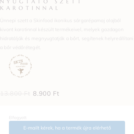
NYUGTATÓ SZETT
KAROTINNAL
Ünnepi szett a Skinfood ikonikus sárgarépamaj olajból
kivont karotinnal készült termékeivel, melyek gazdagon
hidratálják és megnyugtatják a bőrt, segítenek helyreállítani
a bőr védőrétegét.
13.800
Ft
8.900
Ft
Elfogyott
E-mailt kérek, ha a termék újra elérhető