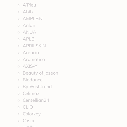
A’Pieu
Abib
AMPLE:N
Anlan
ANUA
APLB
APRILSKIN
Arencia
Aromatica
AXIS-Y
Beauty of Joseon
Biodance
By Wishtrend
Celimax
Centellian24
CLIO
Colorkey
Cosrx