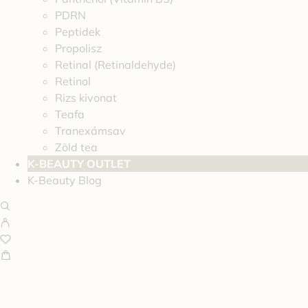
PDRN
Peptidek
Propolisz
Retinal (Retinaldehyde)
Retinol
Rizs kivonat
Teafa
Tranexámsav
Zöld tea
K-BEAUTY OUTLET
K-Beauty Blog