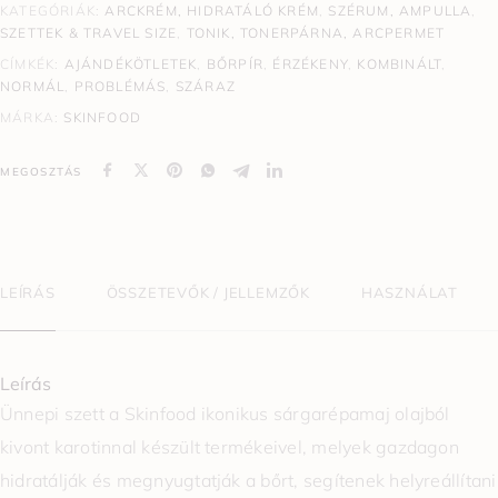
KATEGÓRIÁK:
ARCKRÉM, HIDRATÁLÓ KRÉM
,
SZÉRUM, AMPULLA
,
SZETTEK & TRAVEL SIZE
,
TONIK, TONERPÁRNA, ARCPERMET
CÍMKÉK:
AJÁNDÉKÖTLETEK
,
BŐRPÍR
,
ÉRZÉKENY
,
KOMBINÁLT
,
NORMÁL
,
PROBLÉMÁS
,
SZÁRAZ
MÁRKA:
SKINFOOD
MEGOSZTÁS
LEÍRÁS
ÖSSZETEVŐK / JELLEMZŐK
HASZNÁLAT
Leírás
Ünnepi szett a Skinfood ikonikus sárgarépamaj olajból
kivont karotinnal készült termékeivel, melyek gazdagon
hidratálják és megnyugtatják a bőrt, segítenek helyreállítani