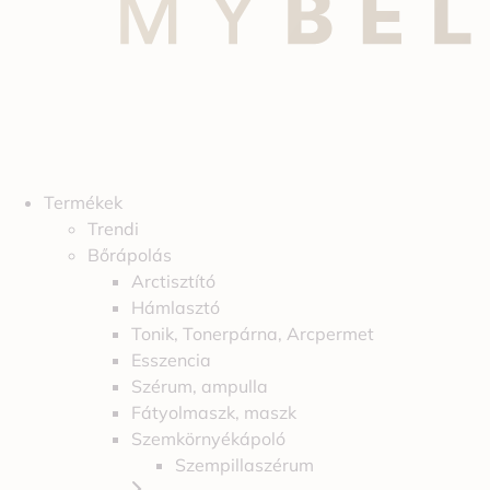
Termékek
Trendi
Bőrápolás
Arctisztító
Hámlasztó
Tonik, Tonerpárna, Arcpermet
Esszencia
Szérum, ampulla
Fátyolmaszk, maszk
Szemkörnyékápoló
Szempillaszérum