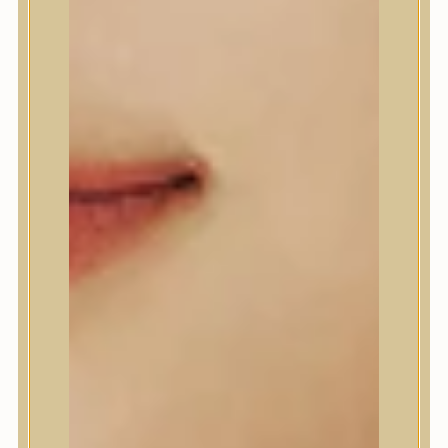
A’Pieu
Abib
AMPLE:N
Anlan
ANUA
APLB
APRILSKIN
Arencia
Aromatica
AXIS-Y
Beauty of Joseon
Biodance
By Wishtrend
Celimax
Centellian24
CLIO
Colorkey
Cosrx
d’Alba