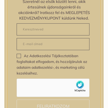
Szeretnél az elsők között lenni, akik
zipiderm
értesülnek újdonságainkról és
Bőrállapot
akcióinkról? Iratkozz fel és MEGLEPETÉS
Bőrállapot
KEDVEZMÉNYKUPONT küldünk Neked.
Bőrtípus
Bőrtípus
Kombinált
Normál
Száraz
Zsíros
Az Adatkezelési Tájékoztatóban
Bőrprobléma
foglaltakat elfogadom, és hozzájárulok az
Bőrprobléma
adataim adatkezelési-, és marketing célú
Bőrpír
kezeléséhez.
Dehidratált bőr
Egyenetlen bőrtextúra
Egyenetlen tónus
Érett bőr
Érzékeny bőr
Fakóság
FELIRATKOZOM