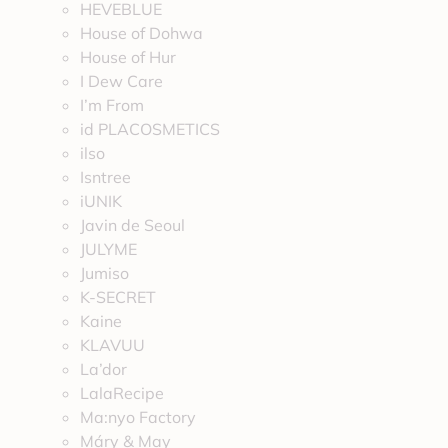
HEVEBLUE
House of Dohwa
House of Hur
I Dew Care
I’m From
id PLACOSMETICS
ilso
Isntree
iUNIK
Javin de Seoul
JULYME
Jumiso
K-SECRET
Kaine
KLAVUU
La’dor
LalaRecipe
Ma:nyo Factory
Máry & May