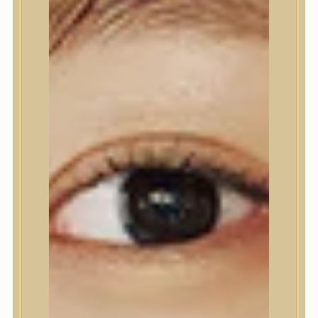
Nyak- és dekoltázs
Ajakápolás
Testápolás
Testápolás
Tusfürdő
Testradír és hámlasztó
Kézápolás
Lábápolás
Hajápolás
Hajápolás
Hajápoló eszközök
Sampon
Hajpakolás / Kondícionáló
Hajápoló ampulla
Hajápoló esszencia
Hajolaj
Fejbőrápolás
Makeup
Makeup