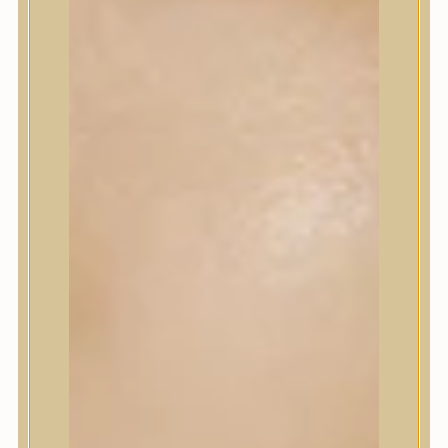
Korrektor
Fixáló
Pirosító, bronzosító
Sminkalap
Ajkak
Szemek
Alapozók és BB krémek
Szettek & Travel Size
Szépségápolási eszközök
Szépségápolási eszközök
Szépségápolási kellékek
Arcroller, gua sha
Elektromos szépségápolási eszközök
Termékminta
Baba-Mama
Akció
Márkák
Márkák