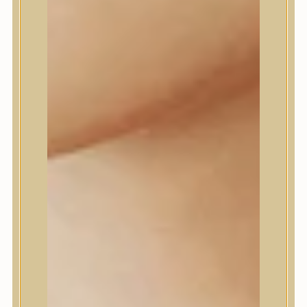
Daeng Gi Meo Ri
dear, Klairs
Dr.Althea
Dr.Melaxin
Dr.nineteen
Dr.Reju-All
Elizavecca
EQQUALBERRY
Esthetic House
Etude
Farm stay
Fraijour
Frudia
fwee
Goodal
GROWUS
HaruHaru Wonder
Heimish
HEVEBLUE