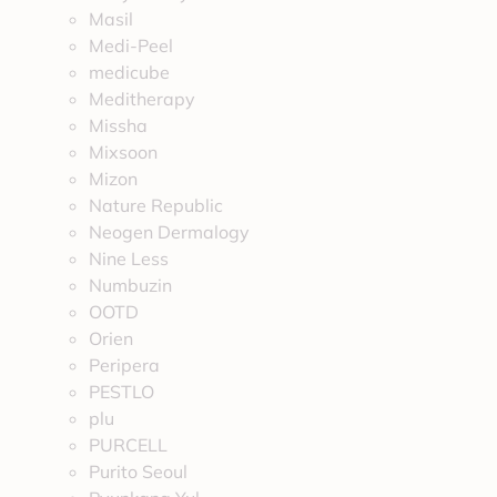
Masil
Medi-Peel
medicube
Meditherapy
Missha
Mixsoon
Mizon
Nature Republic
Neogen Dermalogy
Nine Less
Numbuzin
OOTD
Orien
Peripera
PESTLO
plu
PURCELL
Purito Seoul