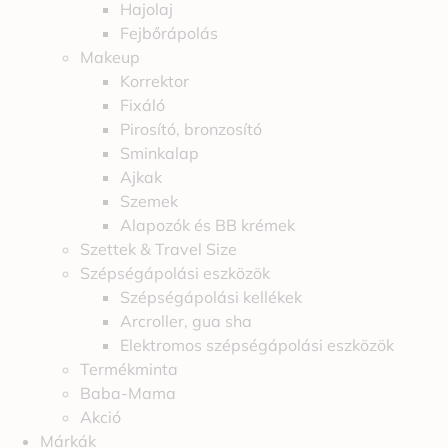
Hajolaj
Fejbőrápolás
Makeup
Korrektor
Fixáló
Pirosító, bronzosító
Sminkalap
Ajkak
Szemek
Alapozók és BB krémek
Szettek & Travel Size
Szépségápolási eszközök
Szépségápolási kellékek
Arcroller, gua sha
Elektromos szépségápolási eszközök
Termékminta
Baba-Mama
Akció
Márkák