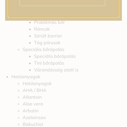
Feszességvesztés
Irritáció
Pigmentfoltok
Problémás bőr
Ráncok
Sérült barrier
Tág pórusok
Speciális bőrápolás
Speciális bőrápolás
Tini bőrápolás
Várandósság alatt is
Hatóanyagok
Hatóanyagok
AHA / BHA
Allantoin
Aloe vera
Arbutin
Azelainsav
Bakuchiol