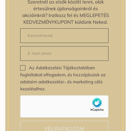
Szeretnél az elsők között lenni, akik
zipiderm
értesülnek újdonságainkról és
Bőrállapot
akcióinkról? Iratkozz fel és MEGLEPETÉS
Bőrállapot
KEDVEZMÉNYKUPONT küldünk Neked.
Bőrtípus
Bőrtípus
Kombinált
Normál
Száraz
Zsíros
Az Adatkezelési Tájékoztatóban
Bőrprobléma
foglaltakat elfogadom, és hozzájárulok az
Bőrprobléma
adataim adatkezelési-, és marketing célú
Bőrpír
kezeléséhez.
Dehidratált bőr
Egyenetlen bőrtextúra
Egyenetlen tónus
Érett bőr
Érzékeny bőr
Fakóság
FELIRATKOZOM