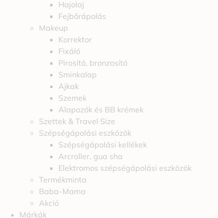
Hajolaj
Fejbőrápolás
Makeup
Korrektor
Fixáló
Pirosító, bronzosító
Sminkalap
Ajkak
Szemek
Alapozók és BB krémek
Szettek & Travel Size
Szépségápolási eszközök
Szépségápolási kellékek
Arcroller, gua sha
Elektromos szépségápolási eszközök
Termékminta
Baba-Mama
Akció
Márkák