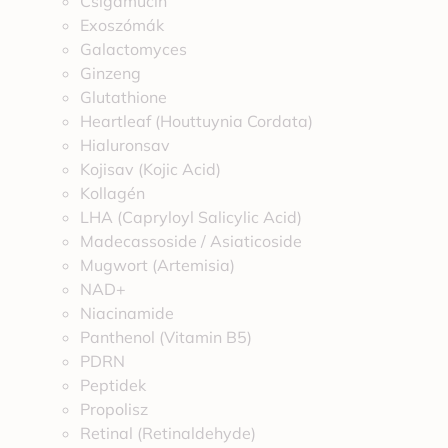
Csigamucin
Exoszómák
Galactomyces
Ginzeng
Glutathione
Heartleaf (Houttuynia Cordata)
Hialuronsav
Kojisav (Kojic Acid)
Kollagén
LHA (Capryloyl Salicylic Acid)
Madecassoside / Asiaticoside
Mugwort (Artemisia)
NAD+
Niacinamide
Panthenol (Vitamin B5)
PDRN
Peptidek
Propolisz
Retinal (Retinaldehyde)