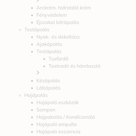
Arckrém, hidratáló krém
Fényvédelem
Éjszakai bőrápolás
Testápolás
Nyak- és dekoltázs
Ajakápolás
Testápolás
Tusfürdő
Testradír és hámlasztó
Kézápolás
Lábápolás
Hajápolás
Hajápoló eszközök
Sampon
Hajpakolás / Kondícionáló
Hajápoló ampulla
Hajápoló esszencia