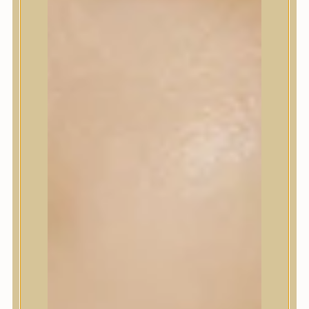
Korrektor
Fixáló
Pirosító, bronzosító
Sminkalap
Ajkak
Szemek
Alapozók és BB krémek
Szettek & Travel Size
Szépségápolási eszközök
Szépségápolási eszközök
Szépségápolási kellékek
Arcroller, gua sha
Elektromos szépségápolási eszközök
Termékminta
Baba-Mama
Akció
Márkák
Márkák