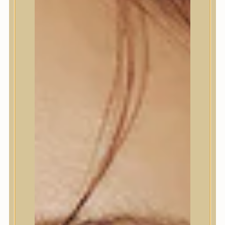
Termékek
Termékek
Trendi
Bőrápolás
Bőrápolás
Arctisztító
Hámlasztó
Tonik, Tonerpárna, Arcpermet
Esszencia
Szérum, ampulla
Fátyolmaszk, maszk
Szemkörnyékápoló
Szemkörnyékápoló
Szempillaszérum
Arckrém, hidratáló krém
Fényvédelem
Éjszakai bőrápolás
Testápolás
Testápolás