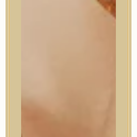
Masil
Medi-Peel
medicube
Meditherapy
Missha
Mixsoon
Mizon
Nature Republic
Neogen Dermalogy
Nine Less
Numbuzin
OOTD
Orien
Peripera
PESTLO
plu
PURCELL
Purito Seoul
Pyunkang Yul