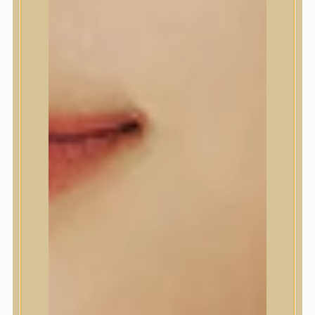
A’Pieu
Abib
AMPLE:N
Anlan
ANUA
APLB
APRILSKIN
Arencia
Aromatica
AXIS-Y
Beauty of Joseon
Biodance
By Wishtrend
Celimax
Centellian24
CLIO
Colorkey
Cosrx
d’Alba