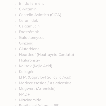
Bifida ferment
C-vitamin
Centella Asiatica (CICA)
Ceramidok
Csigamucin
Exoszómák
Galactomyces
Ginzeng
Glutathione
Heartleaf (Houttuynia Cordata)
Hialuronsav
Kojisav (Kojic Acid)
Kollagén
LHA (Capryloyl Salicylic Acid)
Madecassoside / Asiaticoside
Mugwort (Artemisia)
NAD+
Niacinamide
Panthenol (Vitamin B5)