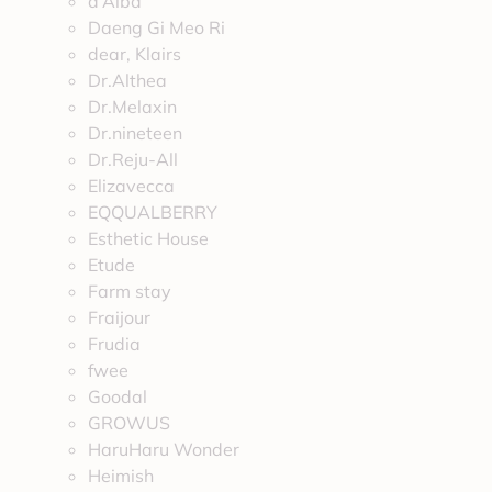
d’Alba
Daeng Gi Meo Ri
dear, Klairs
Dr.Althea
Dr.Melaxin
Dr.nineteen
Dr.Reju-All
Elizavecca
EQQUALBERRY
Esthetic House
Etude
Farm stay
Fraijour
Frudia
fwee
Goodal
GROWUS
HaruHaru Wonder
Heimish