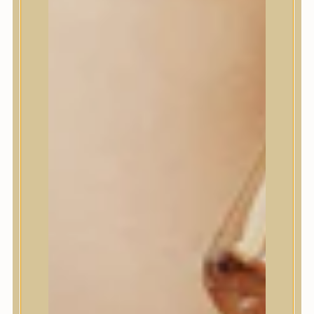
House of Dohwa
House of Hur
I Dew Care
I’m From
id PLACOSMETICS
ilso
Isntree
iUNIK
Javin de Seoul
JULYME
Jumiso
K-SECRET
Kaine
KLAVUU
La’dor
LalaRecipe
Ma:nyo Factory
Máry & May