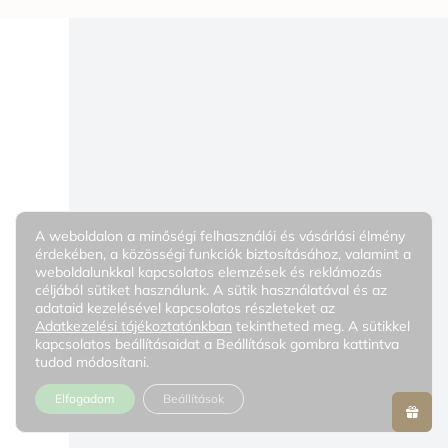
A weboldalon a minőségi felhasználói és vásárlási élmény
érdekében, a közösségi funkciók biztosításához, valamint a
weboldalunkkal kapcsolatos elemzések és reklámozás
céljából sütiket használunk. A sütik használatával és az
adataid kezelésével kapcsolatos részleteket az
Adatkezelési tájékoztatónkban
tekintheted meg. A sütikkel
kapcsolatos beállításaidat a Beállítások gombra kattintva
tudod módosítani.
Elfogadom
Beállítások