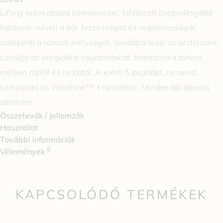
Lifting krém peptid komplexszel, kifejezett öregedésgátló
hatással: növeli a bőr feszességét és rugalmasságát,
csökkenti a ráncok mélységét, simábbá teszi az arcfelszínt.
Lassítja az öregedési folyamatokat, fenntartja a tónust,
mélyen táplál és hidratál. A krém 5 peptidet, ceramid
komplexet és Volufiline™-t tartalmaz. Minden bőrtípusra
alkalmas.
Összetevők / Jellemzők
Használat
További információk
0
Vélemények
KAPCSOLÓDÓ TERMÉKEK