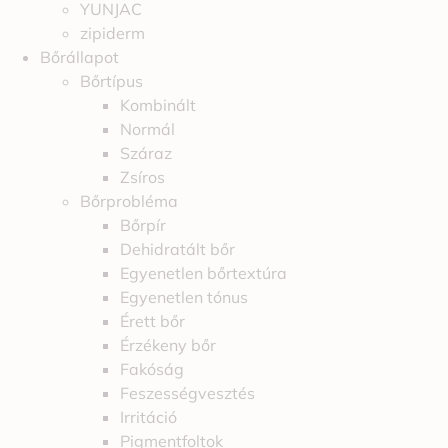
YUNJAC
zipiderm
Bőrállapot
Bőrtípus
Kombinált
Normál
Száraz
Zsíros
Bőrprobléma
Bőrpír
Dehidratált bőr
Egyenetlen bőrtextúra
Egyenetlen tónus
Érett bőr
Érzékeny bőr
Fakóság
Feszességvesztés
Irritáció
Pigmentfoltok