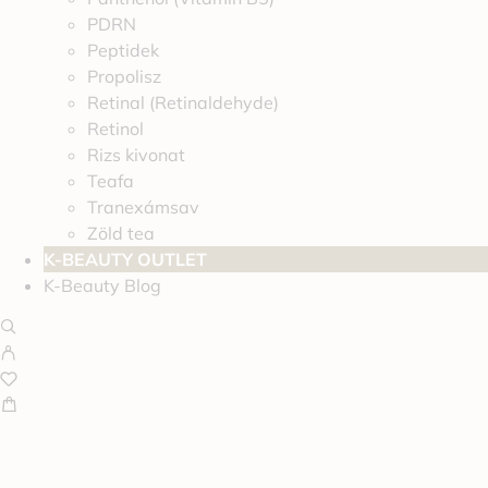
PDRN
Peptidek
Propolisz
Retinal (Retinaldehyde)
Retinol
Rizs kivonat
Teafa
Tranexámsav
Zöld tea
K-BEAUTY OUTLET
K-Beauty Blog