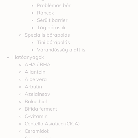
Problémás bőr
Ráncok
Sérült barrier
Tág pórusok
Speciális bőrápolás
Tini bőrápolás
Várandósság alatt is
Hatóanyagok
AHA / BHA
Allantoin
Aloe vera
Arbutin
Azelainsav
Bakuchiol
Bifida ferment
C-vitamin
Centella Asiatica (CICA)
Ceramidok