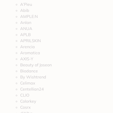
A’Pieu
Abib
AMPLE:N
Anlan
ANUA
APLB
APRILSKIN
Arencia
Aromatica
AXIS-Y
Beauty of Joseon
Biodance
By Wishtrend
Celimax
Centellian24
CLIO
Colorkey
Cosrx