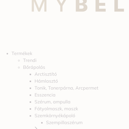
Termékek
Trendi
Bőrápolás
Arctisztító
Hámlasztó
Tonik, Tonerpárna, Arcpermet
Esszencia
Szérum, ampulla
Fátyolmaszk, maszk
Szemkörnyékápoló
Szempillaszérum