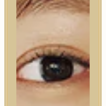
Nyak- és dekoltázs
Ajakápolás
Testápolás
Testápolás
Tusfürdő
Testradír és hámlasztó
Kézápolás
Lábápolás
Hajápolás
Hajápolás
Hajápoló eszközök
Sampon
Hajpakolás / Kondícionáló
Hajápoló ampulla
Hajápoló esszencia
Hajolaj
Fejbőrápolás
Makeup
Makeup