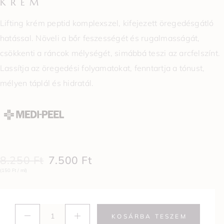
KRÉM
Lifting krém peptid komplexszel, kifejezett öregedésgátló
hatással. Növeli a bőr feszességét és rugalmasságát,
csökkenti a ráncok mélységét, simábbá teszi az arcfelszínt.
Lassítja az öregedési folyamatokat, fenntartja a tónust,
mélyen táplál és hidratál.
8.250
Ft
7.500
Ft
(150 Ft / ml)
KOSÁRBA TESZEM