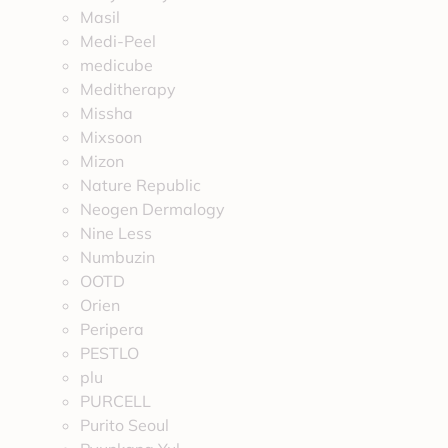
Masil
Medi-Peel
medicube
Meditherapy
Missha
Mixsoon
Mizon
Nature Republic
Neogen Dermalogy
Nine Less
Numbuzin
OOTD
Orien
Peripera
PESTLO
plu
PURCELL
Purito Seoul