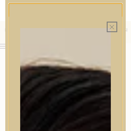
MAGYAR WEBÁRUHÁZ
MINDEN TERMÉK SAJÁT HAZAI RAKTÁRON
INGYENES SZÁLLÍTÁS 19.999 FT FELETT MAGYARORSZÁGRA
KÜLFÖLDRE IS SZÁLLÍTUNK - WE SHIP TO HR, IT, RO, SI
& SK