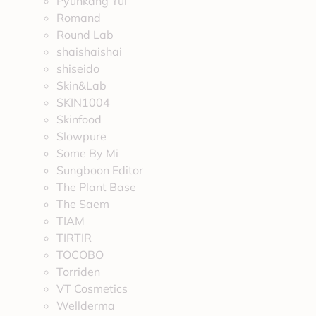
Pyunkang Yul
Romand
Round Lab
shaishaishai
shiseido
Skin&Lab
SKIN1004
Skinfood
Slowpure
Some By Mi
Sungboon Editor
The Plant Base
The Saem
TIAM
TIRTIR
TOCOBO
Torriden
VT Cosmetics
Wellderma