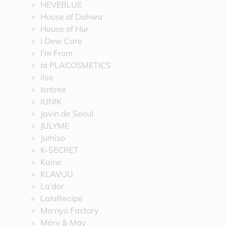
HEVEBLUE
House of Dohwa
House of Hur
I Dew Care
I’m From
id PLACOSMETICS
ilso
Isntree
iUNIK
Javin de Seoul
JULYME
Jumiso
K-SECRET
Kaine
KLAVUU
La’dor
LalaRecipe
Ma:nyo Factory
Máry & May