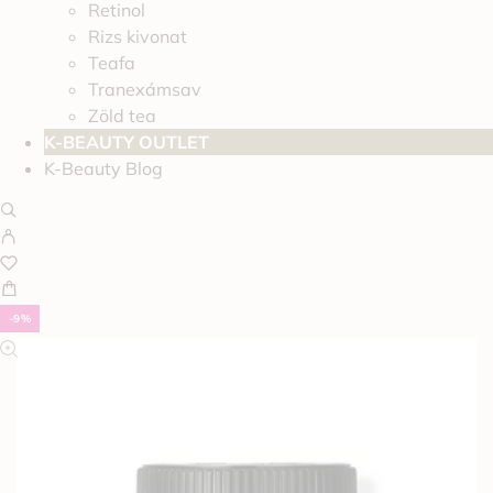
Retinol
Rizs kivonat
Teafa
Tranexámsav
Zöld tea
K-BEAUTY OUTLET
K-Beauty Blog
-9%