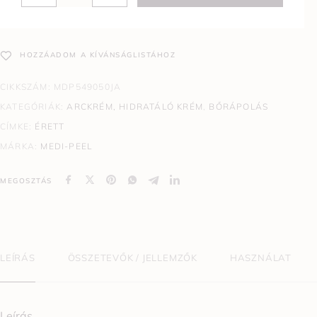
HOZZÁADOM A KÍVÁNSÁGLISTÁHOZ
CIKKSZÁM:
MDP549050JA
KATEGÓRIÁK:
ARCKRÉM, HIDRATÁLÓ KRÉM
,
BŐRÁPOLÁS
CÍMKE:
ÉRETT
MÁRKA:
MEDI-PEEL
MEGOSZTÁS
LEÍRÁS
ÖSSZETEVŐK / JELLEMZŐK
HASZNÁLAT
Leírás