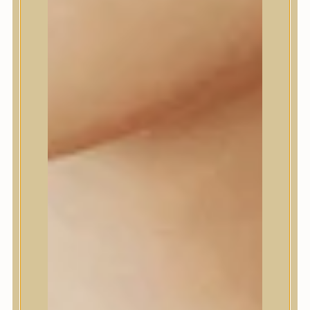
Daeng Gi Meo Ri
dear, Klairs
Dr.Althea
Dr.Melaxin
Dr.nineteen
Dr.Reju-All
Elizavecca
EQQUALBERRY
Esthetic House
Etude
Farm stay
Fraijour
Frudia
fwee
Goodal
GROWUS
HaruHaru Wonder
Heimish
HEVEBLUE