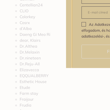
Centellian24
CLIO
Colorkey
Cosrx
Az Adatkeze
d’Alba
elfogadom, és h
Daeng Gi Meo Ri
adatkezelési-, é
dear, Klairs
Dr.Althea
F
Dr.Melaxin
Dr.nineteen
Dr.Reju-All
Elizavecca
EQQUALBERRY
Esthetic House
Etude
Farm stay
Fraijour
Frudia