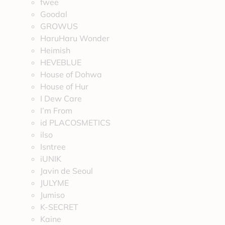
fwee
Goodal
GROWUS
HaruHaru Wonder
Heimish
HEVEBLUE
House of Dohwa
House of Hur
I Dew Care
I’m From
id PLACOSMETICS
ilso
Isntree
iUNIK
Javin de Seoul
JULYME
Jumiso
K-SECRET
Kaine