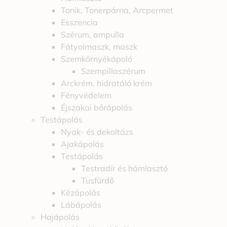
Tonik, Tonerpárna, Arcpermet
Esszencia
Szérum, ampulla
Fátyolmaszk, maszk
Szemkörnyékápoló
Szempillaszérum
Arckrém, hidratáló krém
Fényvédelem
Éjszakai bőrápolás
Testápolás
Nyak- és dekoltázs
Ajakápolás
Testápolás
Testradír és hámlasztó
Tusfürdő
Kézápolás
Lábápolás
Hajápolás