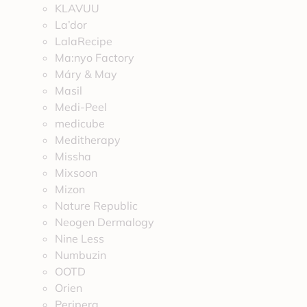
KLAVUU
La’dor
LalaRecipe
Ma:nyo Factory
Máry & May
Masil
Medi-Peel
medicube
Meditherapy
Missha
Mixsoon
Mizon
Nature Republic
Neogen Dermalogy
Nine Less
Numbuzin
OOTD
Orien
Peripera