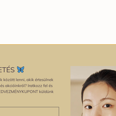
ETÉS
k között lenni, akik értesülnek
s akcióinkról? Iratkozz fel és
EDVEZMÉNYKUPONT küldünk