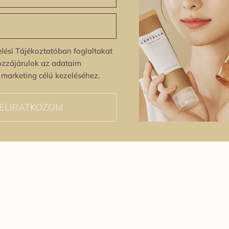
lési Tájékoztatóban foglaltakat
ozzájárulok az adataim
s marketing célú kezeléséhez.
ELIRATKOZOM