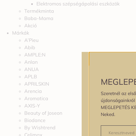
Elektromos szépségápolási eszközök
Termékminta
Baba-Mama
Akció
Márkák
A’Pieu
Abib
AMPLE:N
Anlan
ANUA
APLB
MEGLEP
APRILSKIN
Arencia
Szeretnél az első
Aromatica
újdonságainkról é
AXIS-Y
MEGLEPETÉS K
Beauty of Joseon
Neked.
Biodance
By Wishtrend
Celimax