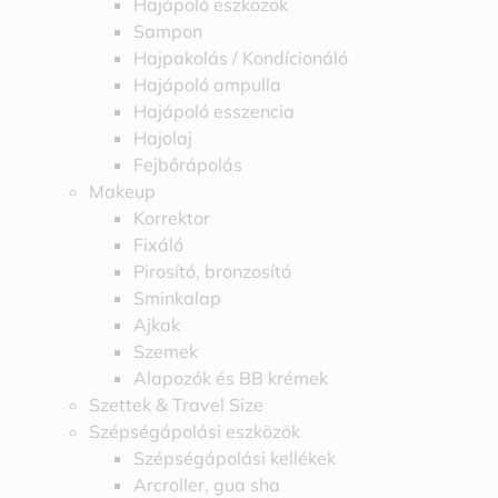
Hajápoló eszközök
Sampon
Hajpakolás / Kondícionáló
Hajápoló ampulla
Hajápoló esszencia
Hajolaj
Fejbőrápolás
Makeup
Korrektor
Fixáló
Pirosító, bronzosító
Sminkalap
Ajkak
Szemek
Alapozók és BB krémek
Szettek & Travel Size
Szépségápolási eszközök
Szépségápolási kellékek
Arcroller, gua sha