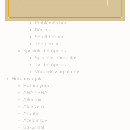
Feszességvesztés
Irritáció
Pigmentfoltok
Problémás bőr
Ráncok
Sérült barrier
Tág pórusok
Speciális bőrápolás
Speciális bőrápolás
Tini bőrápolás
Várandósság alatt is
Hatóanyagok
Hatóanyagok
AHA / BHA
Allantoin
Aloe vera
Arbutin
Azelainsav
Bakuchiol