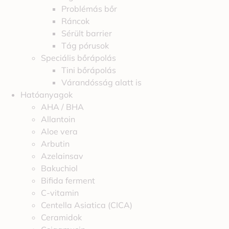
Problémás bőr
Ráncok
Sérült barrier
Tág pórusok
Speciális bőrápolás
Tini bőrápolás
Várandósság alatt is
Hatóanyagok
AHA / BHA
Allantoin
Aloe vera
Arbutin
Azelainsav
Bakuchiol
Bifida ferment
C-vitamin
Centella Asiatica (CICA)
Ceramidok