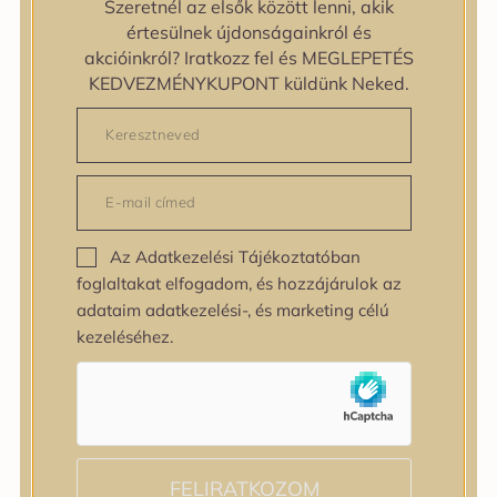
Szeretnél az elsők között lenni, akik
zipiderm
értesülnek újdonságainkról és
Bőrállapot
akcióinkról? Iratkozz fel és MEGLEPETÉS
Bőrállapot
KEDVEZMÉNYKUPONT küldünk Neked.
Bőrtípus
Bőrtípus
Kombinált
Normál
Száraz
Zsíros
Az Adatkezelési Tájékoztatóban
Bőrprobléma
foglaltakat elfogadom, és hozzájárulok az
Bőrprobléma
adataim adatkezelési-, és marketing célú
Bőrpír
kezeléséhez.
Dehidratált bőr
Egyenetlen bőrtextúra
Egyenetlen tónus
Érett bőr
Érzékeny bőr
Fakóság
FELIRATKOZOM