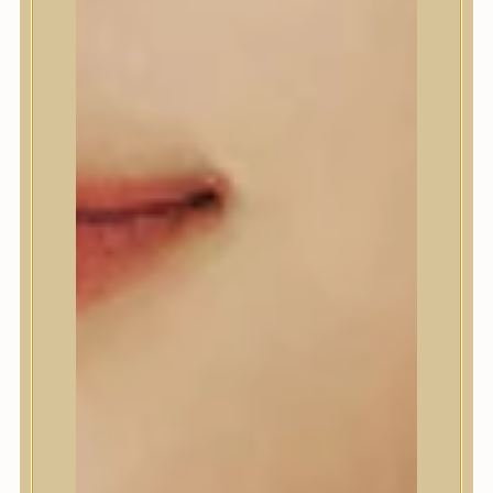
A’Pieu
Abib
AMPLE:N
Anlan
ANUA
APLB
APRILSKIN
Arencia
Aromatica
AXIS-Y
Beauty of Joseon
Biodance
By Wishtrend
Celimax
Centellian24
CLIO
Colorkey
Cosrx
d’Alba