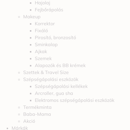
Hajolaj
Fejbőrápolás
Makeup
Korrektor
Fixáló
Pirosító, bronzosító
Sminkalap
Ajkak
Szemek
Alapozók és BB krémek
Szettek & Travel Size
Szépségápolási eszközök
Szépségápolási kellékek
Arcroller, gua sha
Elektromos szépségápolási eszközök
Termékminta
Baba-Mama
Akció
Márkák