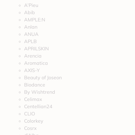
A’Pieu
Abib
AMPLE:N
Anlan
ANUA
APLB
APRILSKIN
Arencia
Aromatica
AXIS-Y
Beauty of Joseon
Biodance
By Wishtrend
Celimax
Centellian24
CLIO
Colorkey
Cosrx