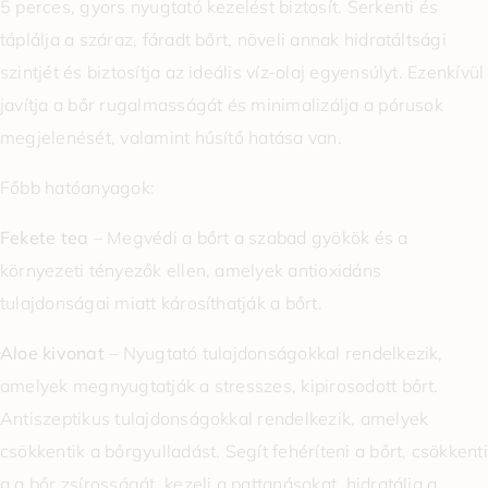
5 perces, gyors nyugtató kezelést biztosít. Serkenti és
táplálja a száraz, fáradt bőrt, növeli annak hidratáltsági
szintjét és biztosítja az ideális víz-olaj egyensúlyt. Ezenkívül
javítja a bőr rugalmasságát és minimalizálja a pórusok
megjelenését, valamint hűsítő hatása van.
Főbb hatóanyagok:
Fekete tea
– Megvédi a bőrt a szabad gyökök és a
környezeti tényezők ellen, amelyek antioxidáns
tulajdonságai miatt károsíthatják a bőrt.
Aloe kivonat
– Nyugtató tulajdonságokkal rendelkezik,
amelyek megnyugtatják a stresszes, kipirosodott bőrt.
Antiszeptikus tulajdonságokkal rendelkezik, amelyek
csökkentik a bőrgyulladást. Segít fehéríteni a bőrt, csökkenti
a a bőr zsírosságát, kezeli a pattanásokat, hidratálja a