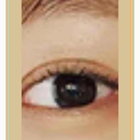
Nyak- és dekoltázs
Ajakápolás
Testápolás
Testápolás
Tusfürdő
Testradír és hámlasztó
Kézápolás
Lábápolás
Hajápolás
Hajápolás
Hajápoló eszközök
Sampon
Hajpakolás / Kondícionáló
Hajápoló ampulla
Hajápoló esszencia
Hajolaj
Fejbőrápolás
Makeup
Makeup