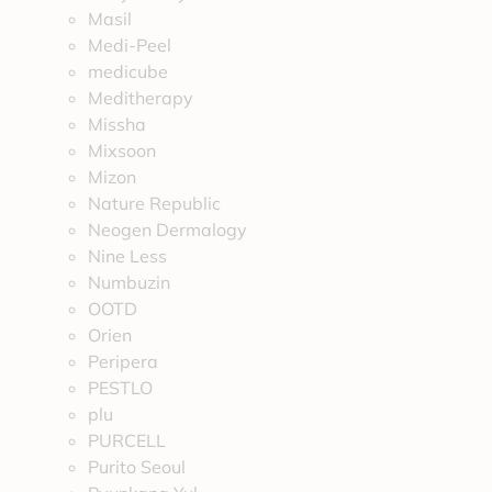
Masil
Medi-Peel
medicube
Meditherapy
Missha
Mixsoon
Mizon
Nature Republic
Neogen Dermalogy
Nine Less
Numbuzin
OOTD
Orien
Peripera
PESTLO
plu
PURCELL
Purito Seoul