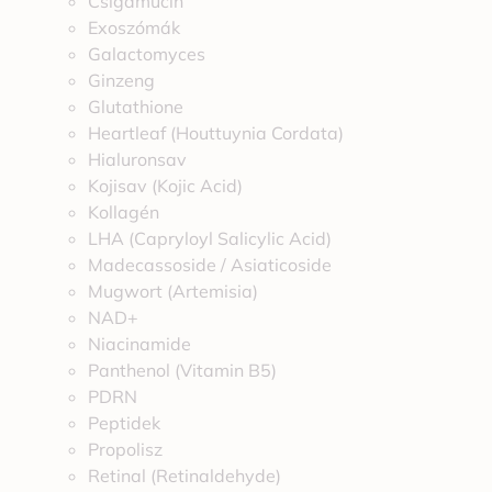
Csigamucin
Exoszómák
Galactomyces
Ginzeng
Glutathione
Heartleaf (Houttuynia Cordata)
Hialuronsav
Kojisav (Kojic Acid)
Kollagén
LHA (Capryloyl Salicylic Acid)
Madecassoside / Asiaticoside
Mugwort (Artemisia)
NAD+
Niacinamide
Panthenol (Vitamin B5)
PDRN
Peptidek
Propolisz
Retinal (Retinaldehyde)