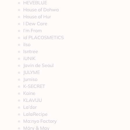
HEVEBLUE
House of Dohwa
House of Hur
I Dew Care
I’m From
id PLACOSMETICS
ilso
Isntree
iUNIK
Javin de Seoul
JULYME
Jumiso
K-SECRET
Kaine
KLAVUU
La’dor
LalaRecipe
Ma:nyo Factory
Máry & May