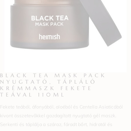
BLACK TEA MASK PACK
NYUGTATÓ, TÁPLÁLÓ
KRÉMMASZK FEKETE
TEÁVAL 110ML
Fekete teából, áfonyából, aloéból és Centella Asiaticából
kivont összetevőkkel gazdagított nyugtató gél maszk.
Serkenti és táplálja a száraz, fáradt bőrt, hidratál és