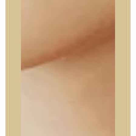
Daeng Gi Meo Ri
dear, Klairs
Dr.Althea
Dr.Melaxin
Dr.nineteen
Dr.Reju-All
Elizavecca
EQQUALBERRY
Esthetic House
Etude
Farm stay
Fraijour
Frudia
fwee
Goodal
GROWUS
HaruHaru Wonder
Heimish
HEVEBLUE