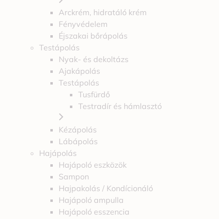
Arckrém, hidratáló krém
Fényvédelem
Éjszakai bőrápolás
Testápolás
Nyak- és dekoltázs
Ajakápolás
Testápolás
Tusfürdő
Testradír és hámlasztó
Kézápolás
Lábápolás
Hajápolás
Hajápoló eszközök
Sampon
Hajpakolás / Kondícionáló
Hajápoló ampulla
Hajápoló esszencia