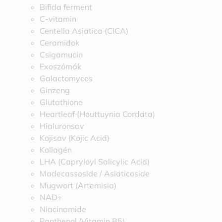
Bifida ferment
C-vitamin
Centella Asiatica (CICA)
Ceramidok
Csigamucin
Exoszómák
Galactomyces
Ginzeng
Glutathione
Heartleaf (Houttuynia Cordata)
Hialuronsav
Kojisav (Kojic Acid)
Kollagén
LHA (Capryloyl Salicylic Acid)
Madecassoside / Asiaticoside
Mugwort (Artemisia)
NAD+
Niacinamide
Panthenol (Vitamin B5)