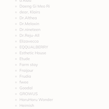
d’Alba
Daeng Gi Meo Ri
dear, Klairs
Dr.Althea
Dr.Melaxin
Dr.nineteen
Dr.Reju-All
Elizavecca
EQQUALBERRY
Esthetic House
Etude
Farm stay
Fraijour
Frudia
fwee
Goodal
GROWUS
HaruHaru Wonder
Heimish