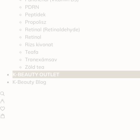
PDRN
Peptidek
Propolisz
Retinal (Retinaldehyde)
Retinol
Rizs kivonat
Teafa
Tranexámsav
Zöld tea
K-BEAUTY OUTLET
K-Beauty Blog