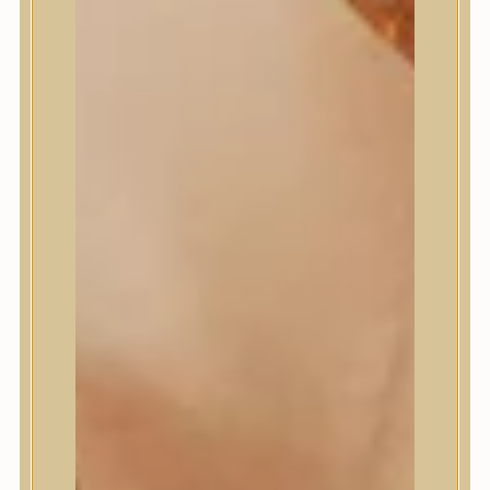
Masil
Medi-Peel
medicube
Meditherapy
Missha
Mixsoon
Mizon
Nature Republic
Neogen Dermalogy
Nine Less
Numbuzin
OOTD
Orien
Peripera
PESTLO
plu
PURCELL
Purito Seoul
Pyunkang Yul