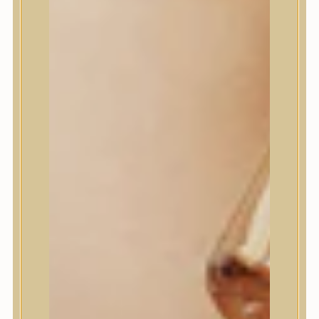
House of Dohwa
House of Hur
I Dew Care
I’m From
id PLACOSMETICS
ilso
Isntree
iUNIK
Javin de Seoul
JULYME
Jumiso
K-SECRET
Kaine
KLAVUU
La’dor
LalaRecipe
Ma:nyo Factory
Máry & May