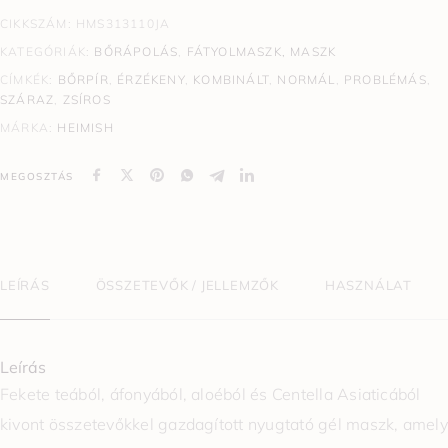
CIKKSZÁM:
HMS313110JA
KATEGÓRIÁK:
BŐRÁPOLÁS
,
FÁTYOLMASZK, MASZK
CÍMKÉK:
BŐRPÍR
,
ÉRZÉKENY
,
KOMBINÁLT
,
NORMÁL
,
PROBLÉMÁS
,
SZÁRAZ
,
ZSÍROS
MÁRKA:
HEIMISH
MEGOSZTÁS
LEÍRÁS
ÖSSZETEVŐK / JELLEMZŐK
HASZNÁLAT
Leírás
Fekete teából, áfonyából, aloéból és Centella Asiaticából
kivont összetevőkkel gazdagított nyugtató gél maszk, amely