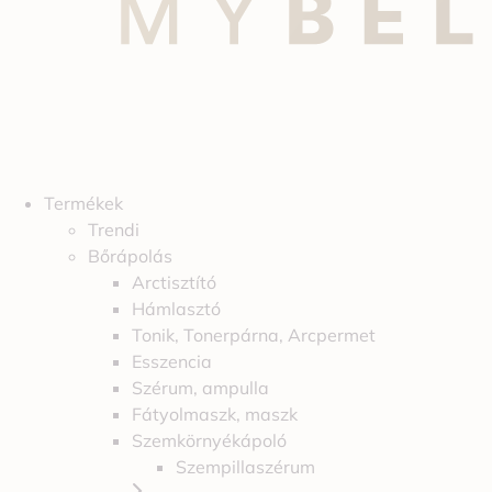
Termékek
Trendi
Bőrápolás
Arctisztító
Hámlasztó
Tonik, Tonerpárna, Arcpermet
Esszencia
Szérum, ampulla
Fátyolmaszk, maszk
Szemkörnyékápoló
Szempillaszérum