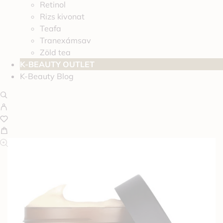
Retinol
Rizs kivonat
Teafa
Tranexámsav
Zöld tea
K-BEAUTY OUTLET
K-Beauty Blog