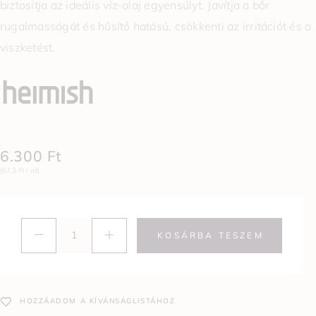
biztosítja az ideális víz-olaj egyensúlyt. Javítja a bőr
rugalmasságát és hűsítő hatású, csökkenti az irritációt és a
viszketést.
6.300
Ft
(57,3 Ft / ml)
KOSÁRBA TESZEM
HOZZÁADOM A KÍVÁNSÁGLISTÁHOZ