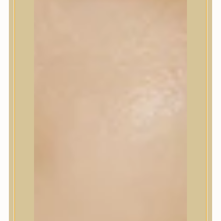
Korrektor
Fixáló
Pirosító, bronzosító
Sminkalap
Ajkak
Szemek
Alapozók és BB krémek
Szettek & Travel Size
Szépségápolási eszközök
Szépségápolási eszközök
Szépségápolási kellékek
Arcroller, gua sha
Elektromos szépségápolási eszközök
Termékminta
Baba-Mama
Akció
Márkák
Márkák