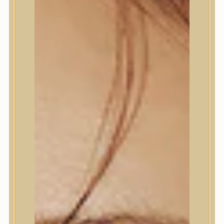
Termékek
Termékek
Trendi
Bőrápolás
Bőrápolás
Arctisztító
Hámlasztó
Tonik, Tonerpárna, Arcpermet
Esszencia
Szérum, ampulla
Fátyolmaszk, maszk
Szemkörnyékápoló
Szemkörnyékápoló
Szempillaszérum
Arckrém, hidratáló krém
Fényvédelem
Éjszakai bőrápolás
Testápolás
Testápolás