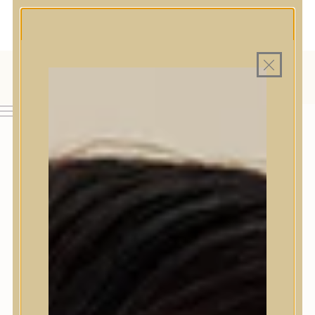
MAGYAR WEBÁRUHÁZ
MINDEN TERMÉK SAJÁT HAZAI RAKTÁRON
INGYENES SZÁLLÍTÁS 19.999 FT FELETT MAGYARORSZÁGRA
AJÁNDÉK TERMÉKMINTA MINDEN ARC-, TEST- VAGY
HAJÁPOLÓ KOZMETIKUM RENDELÉSHEZ