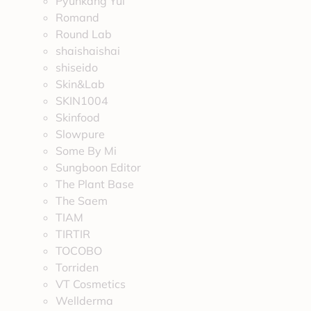
Pyunkang Yul
Romand
Round Lab
shaishaishai
shiseido
Skin&Lab
SKIN1004
Skinfood
Slowpure
Some By Mi
Sungboon Editor
The Plant Base
The Saem
TIAM
TIRTIR
TOCOBO
Torriden
VT Cosmetics
Wellderma