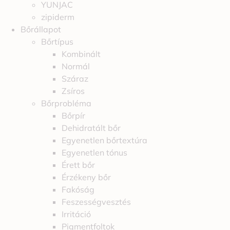
YUNJAC
zipiderm
Bőrállapot
Bőrtípus
Kombinált
Normál
Száraz
Zsíros
Bőrprobléma
Bőrpír
Dehidratált bőr
Egyenetlen bőrtextúra
Egyenetlen tónus
Érett bőr
Érzékeny bőr
Fakóság
Feszességvesztés
Irritáció
Pigmentfoltok