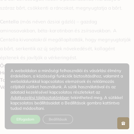
száraz bőrt, csökkenti a ráncokat, megnyugtatja a bőrt.
Centella
(más néven ázsiai gázló) – gazdag
aminosavakban, béta-karotinban és zsírsavakban. A
Centella kivonatokról megállapították, hogy megnyugtatják
a bőrt, serkentik az új sejtek növekedését, kollagént
építenek és javítják a vérkeringést.
Összetevők / Jellemzők
A weboldalon a minőségi felhasználói és vásárlási élmény
Használat
érdekében, a közösségi funkciók biztosításához, valamint a
További információk
weboldalunkkal kapcsolatos elemzések és reklámozás
0
céljából sütiket használunk. A sütik használatával és az
Vélemények
adataid kezelésével kapcsolatos részleteket az
Adatkezelési tájékoztatónkban
tekintheted meg. A sütikkel
kapcsolatos beállításaidat a Beállítások gombra kattintva
tudod módosítani.
KAPCSOLÓDÓ TERMÉKEK
Elfogadom
Beállítások