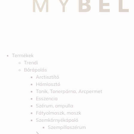
Termékek
Trendi
Bőrápolás
Arctisztító
Hámlasztó
Tonik, Tonerpárna, Arcpermet
Esszencia
Szérum, ampulla
Fátyolmaszk, maszk
Szemkörnyékápoló
Szempillaszérum