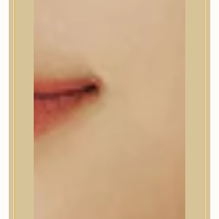
A’Pieu
Abib
AMPLE:N
Anlan
ANUA
APLB
APRILSKIN
Arencia
Aromatica
AXIS-Y
Beauty of Joseon
Biodance
By Wishtrend
Celimax
Centellian24
CLIO
Colorkey
Cosrx
d’Alba