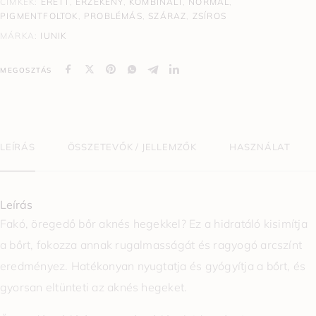
CÍMKÉK:
ÉRETT
,
ÉRZÉKENY
,
KOMBINÁLT
,
NORMÁL
,
PIGMENTFOLTOK
,
PROBLÉMÁS
,
SZÁRAZ
,
ZSÍROS
MÁRKA:
IUNIK
MEGOSZTÁS
LEÍRÁS
ÖSSZETEVŐK / JELLEMZŐK
HASZNÁLAT
Leírás
Fakó, öregedő bőr aknés hegekkel? Ez a hidratáló kisimítja
a bőrt, fokozza annak rugalmasságát és ragyogó arcszínt
eredményez. Hatékonyan nyugtatja és gyógyítja a bőrt, és
gyorsan eltünteti az aknés hegeket.