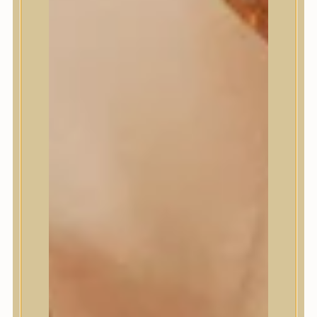
Masil
Medi-Peel
medicube
Meditherapy
Missha
Mixsoon
Mizon
Nature Republic
Neogen Dermalogy
Nine Less
Numbuzin
OOTD
Orien
Peripera
PESTLO
plu
PURCELL
Purito Seoul
Pyunkang Yul