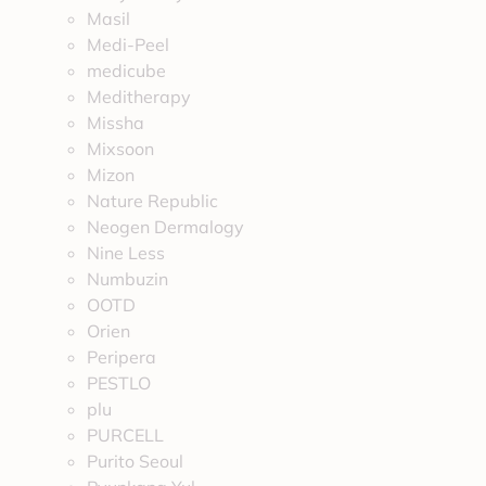
Masil
Medi-Peel
medicube
Meditherapy
Missha
Mixsoon
Mizon
Nature Republic
Neogen Dermalogy
Nine Less
Numbuzin
OOTD
Orien
Peripera
PESTLO
plu
PURCELL
Purito Seoul