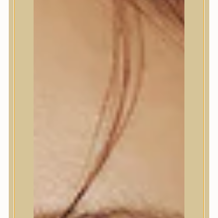
Termékek
Termékek
Trendi
Bőrápolás
Bőrápolás
Arctisztító
Hámlasztó
Tonik, Tonerpárna, Arcpermet
Esszencia
Szérum, ampulla
Fátyolmaszk, maszk
Szemkörnyékápoló
Szemkörnyékápoló
Szempillaszérum
Arckrém, hidratáló krém
Fényvédelem
Éjszakai bőrápolás
Testápolás
Testápolás