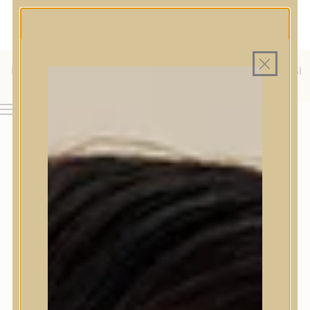
MAGYAR WEBÁRUHÁZ
MINDEN TERMÉK SAJÁT HAZAI RAKTÁRON
INGYENES SZÁLLÍTÁS 19.999 FT FELETT MAGYARORSZÁGRA
KÜLFÖLDRE IS SZÁLLÍTUNK - WE SHIP TO HR, IT, RO, SI
& SK