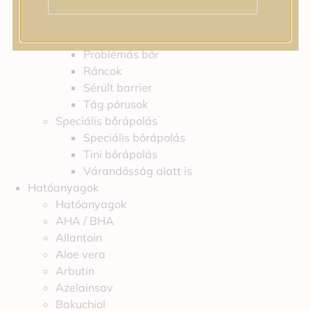
Feszességvesztés
Irritáció
Pigmentfoltok
Problémás bőr
Ráncok
Sérült barrier
Tág pórusok
Speciális bőrápolás
Speciális bőrápolás
Tini bőrápolás
Várandósság alatt is
Hatóanyagok
Hatóanyagok
AHA / BHA
Allantoin
Aloe vera
Arbutin
Azelainsav
Bakuchiol