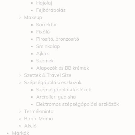
Hajolaj
Fejbőrápolás
Makeup
Korrektor
Fixáló
Pirosító, bronzosító
Sminkalap
Ajkak
Szemek
Alapozók és BB krémek
Szettek & Travel Size
Szépségápolási eszközök
Szépségápolási kellékek
Arcroller, gua sha
Elektromos szépségápolási eszközök
Termékminta
Baba-Mama
Akció
Márkák