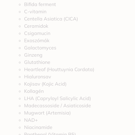
Bifida ferment
C-vitamin
Centella Asiatica (CICA)
Ceramidok
Csigamucin
Exoszómák
Galactomyces
Ginzeng
Glutathione
Heartleaf (Houttuynia Cordata)
Hialuronsav
Kojisav (Kojic Acid)
Kollagén
LHA (Capryloyl Salicylic Acid)
Madecassoside / Asiaticoside
Mugwort (Artemisia)
NAD+
Niacinamide
Panthenol (Vitamin B5)