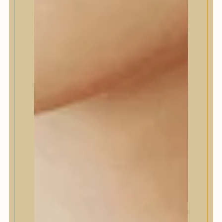
Daeng Gi Meo Ri
dear, Klairs
Dr.Althea
Dr.Melaxin
Dr.nineteen
Dr.Reju-All
Elizavecca
EQQUALBERRY
Esthetic House
Etude
Farm stay
Fraijour
Frudia
fwee
Goodal
GROWUS
HaruHaru Wonder
Heimish
HEVEBLUE