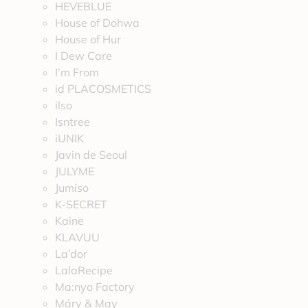
HEVEBLUE
House of Dohwa
House of Hur
I Dew Care
I’m From
id PLACOSMETICS
ilso
Isntree
iUNIK
Javin de Seoul
JULYME
Jumiso
K-SECRET
Kaine
KLAVUU
La’dor
LalaRecipe
Ma:nyo Factory
Máry & May