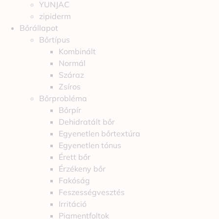
YUNJAC
zipiderm
Bőrállapot
Bőrtípus
Kombinált
Normál
Száraz
Zsíros
Bőrprobléma
Bőrpír
Dehidratált bőr
Egyenetlen bőrtextúra
Egyenetlen tónus
Érett bőr
Érzékeny bőr
Fakóság
Feszességvesztés
Irritáció
Pigmentfoltok