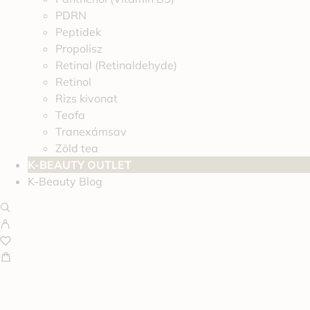
PDRN
Peptidek
Propolisz
Retinal (Retinaldehyde)
Retinol
Rizs kivonat
Teafa
Tranexámsav
Zöld tea
K-BEAUTY OUTLET
K-Beauty Blog