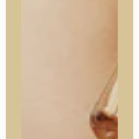
House of Dohwa
House of Hur
I Dew Care
I’m From
id PLACOSMETICS
ilso
Isntree
iUNIK
Javin de Seoul
JULYME
Jumiso
K-SECRET
Kaine
KLAVUU
La’dor
LalaRecipe
Ma:nyo Factory
Máry & May