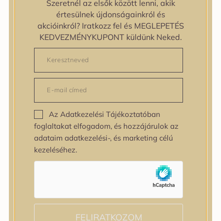
Szeretnél az elsők között lenni, akik
zipiderm
értesülnek újdonságainkról és
Bőrállapot
akcióinkról? Iratkozz fel és MEGLEPETÉS
Bőrállapot
KEDVEZMÉNYKUPONT küldünk Neked.
Bőrtípus
Bőrtípus
Kombinált
Normál
Száraz
Zsíros
Az Adatkezelési Tájékoztatóban
Bőrprobléma
foglaltakat elfogadom, és hozzájárulok az
Bőrprobléma
adataim adatkezelési-, és marketing célú
Bőrpír
kezeléséhez.
Dehidratált bőr
Egyenetlen bőrtextúra
Egyenetlen tónus
Érett bőr
Érzékeny bőr
Fakóság
FELIRATKOZOM