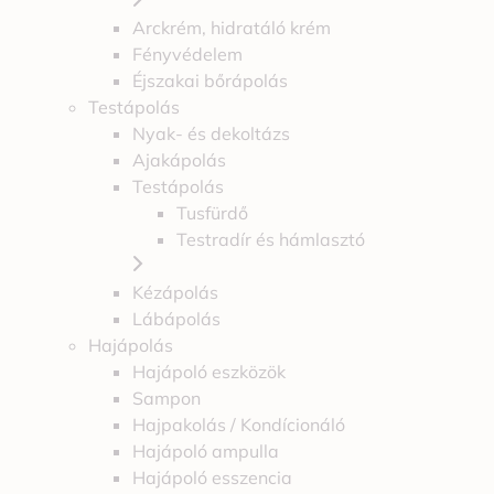
Arckrém, hidratáló krém
Fényvédelem
Éjszakai bőrápolás
Testápolás
Nyak- és dekoltázs
Ajakápolás
Testápolás
Tusfürdő
Testradír és hámlasztó
Kézápolás
Lábápolás
Hajápolás
Hajápoló eszközök
Sampon
Hajpakolás / Kondícionáló
Hajápoló ampulla
Hajápoló esszencia