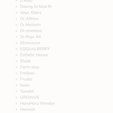
d’Alba
Daeng Gi Meo Ri
dear, Klairs
Dr.Althea
Dr.Melaxin
Dr.nineteen
Dr.Reju-All
Elizavecca
EQQUALBERRY
Esthetic House
Etude
Farm stay
Fraijour
Frudia
fwee
Goodal
GROWUS
HaruHaru Wonder
Heimish