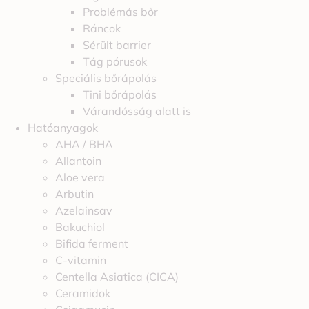
Problémás bőr
Ráncok
Sérült barrier
Tág pórusok
Speciális bőrápolás
Tini bőrápolás
Várandósság alatt is
Hatóanyagok
AHA / BHA
Allantoin
Aloe vera
Arbutin
Azelainsav
Bakuchiol
Bifida ferment
C-vitamin
Centella Asiatica (CICA)
Ceramidok