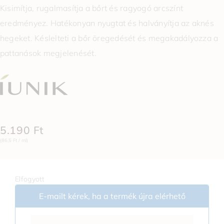
Kisimítja, rugalmasítja a bőrt és ragyogó arcszínt
eredményez. Hatékonyan nyugtat és halványítja az aknés
hegeket. Késlelteti a bőr öregedését és megakadályozza a
pattanások megjelenését.
5.190
Ft
(86,5 Ft / ml)
Elfogyott
E-mailt kérek, ha a termék újra elérhető