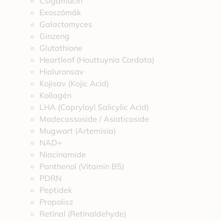
Csigamucin
Exoszómák
Galactomyces
Ginzeng
Glutathione
Heartleaf (Houttuynia Cordata)
Hialuronsav
Kojisav (Kojic Acid)
Kollagén
LHA (Capryloyl Salicylic Acid)
Madecassoside / Asiaticoside
Mugwort (Artemisia)
NAD+
Niacinamide
Panthenol (Vitamin B5)
PDRN
Peptidek
Propolisz
Retinal (Retinaldehyde)