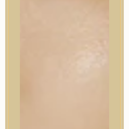
Korrektor
Fixáló
Pirosító, bronzosító
Sminkalap
Ajkak
Szemek
Alapozók és BB krémek
Szettek & Travel Size
Szépségápolási eszközök
Szépségápolási eszközök
Szépségápolási kellékek
Arcroller, gua sha
Elektromos szépségápolási eszközök
Termékminta
Baba-Mama
Akció
Márkák
Márkák