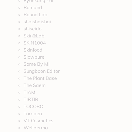
Pyunkang Yul
Romand
Round Lab
shaishaishai
shiseido
Skin&Lab
SKIN1004
Skinfood
Slowpure
Some By Mi
Sungboon Editor
The Plant Base
The Saem
TIAM
TIRTIR
TOCOBO
Torriden
VT Cosmetics
Wellderma