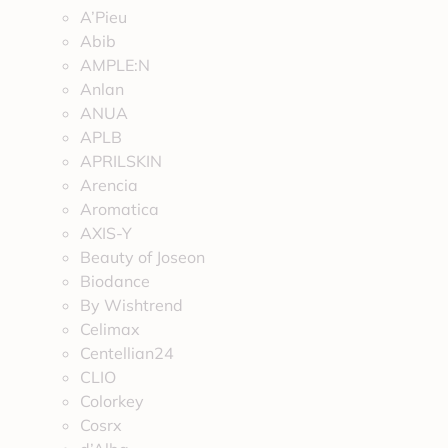
A’Pieu
Abib
AMPLE:N
Anlan
ANUA
APLB
APRILSKIN
Arencia
Aromatica
AXIS-Y
Beauty of Joseon
Biodance
By Wishtrend
Celimax
Centellian24
CLIO
Colorkey
Cosrx