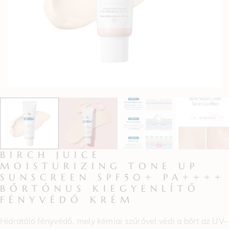
BIRCH JUICE
MOISTURIZING TONE UP
SUNSCREEN SPF50+ PA++++
BŐRTÓNUS KIEGYENLÍTŐ
FÉNYVÉDŐ KRÉM
Hidratáló fényvédő, mely kémiai szűrővel védi a bőrt az UV-