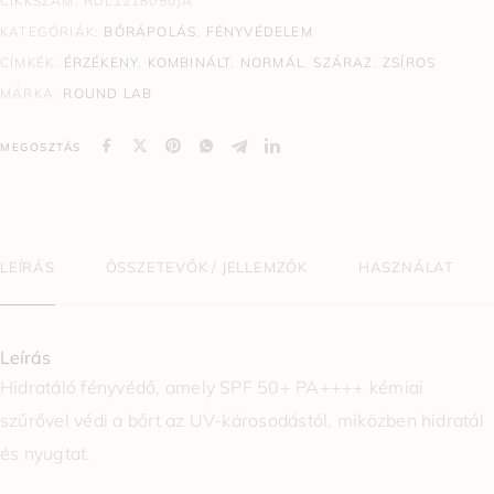
CIKKSZÁM:
RDL1218050JA
KATEGÓRIÁK:
BŐRÁPOLÁS
,
FÉNYVÉDELEM
CÍMKÉK:
ÉRZÉKENY
,
KOMBINÁLT
,
NORMÁL
,
SZÁRAZ
,
ZSÍROS
MÁRKA:
ROUND LAB
MEGOSZTÁS
LEÍRÁS
ÖSSZETEVŐK / JELLEMZŐK
HASZNÁLAT
Leírás
Hidratáló fényvédő, amely SPF 50+ PA++++ kémiai
szűrővel védi a bőrt az UV-károsodástól, miközben hidratál
és nyugtat.