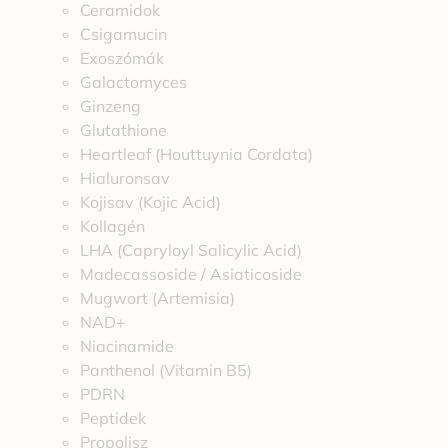
Ceramidok
Csigamucin
Exoszómák
Galactomyces
Ginzeng
Glutathione
Heartleaf (Houttuynia Cordata)
Hialuronsav
Kojisav (Kojic Acid)
Kollagén
LHA (Capryloyl Salicylic Acid)
Madecassoside / Asiaticoside
Mugwort (Artemisia)
NAD+
Niacinamide
Panthenol (Vitamin B5)
PDRN
Peptidek
Propolisz