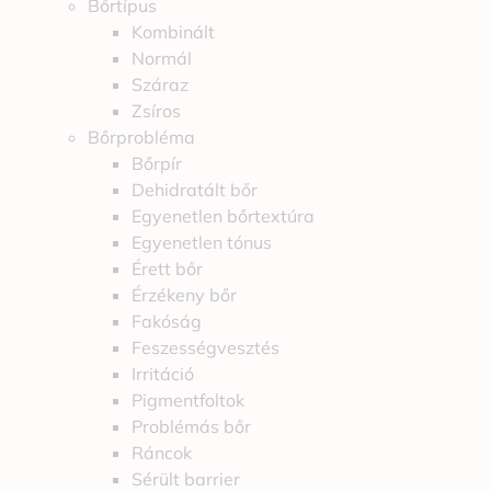
Bőrtípus
Kombinált
Normál
Száraz
Zsíros
Bőrprobléma
Bőrpír
Dehidratált bőr
Egyenetlen bőrtextúra
Egyenetlen tónus
Érett bőr
Érzékeny bőr
Fakóság
Feszességvesztés
Irritáció
Pigmentfoltok
Problémás bőr
Ráncok
Sérült barrier