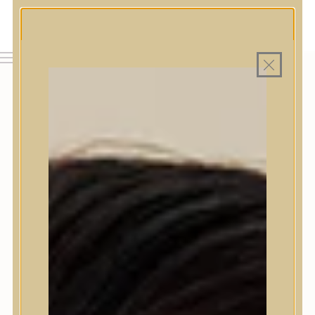
MAGYAR WEBÁRUHÁZ
MINDEN TERMÉK SAJÁT HAZAI RAKTÁRON
INGYENES SZÁLLÍTÁS 19.999 FT FELETT MAGYARORSZÁGRA