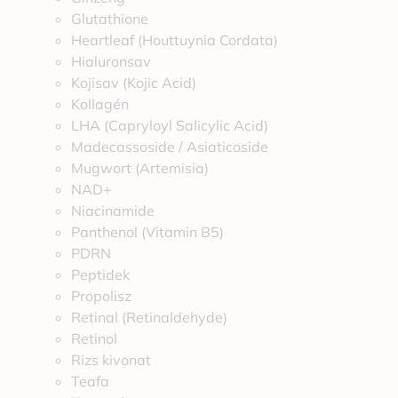
Glutathione
Heartleaf (Houttuynia Cordata)
Hialuronsav
Kojisav (Kojic Acid)
Kollagén
LHA (Capryloyl Salicylic Acid)
Madecassoside / Asiaticoside
Mugwort (Artemisia)
NAD+
Niacinamide
Panthenol (Vitamin B5)
PDRN
Peptidek
Propolisz
Retinal (Retinaldehyde)
Retinol
Rizs kivonat
Teafa