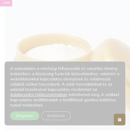
-10%
A weboldalon a minőségi felhasználói és vásárlási élmény
érdekében, a közösségi funkciók biztosításához, valamint a
weboldalunkkal kapcsolatos elemzések és reklámozás
céljából sütiket használunk. A sütik használatával és az
adataid kezelésével kapcsolatos részleteket az
Adatkezelési tájékoztatónkban
tekintheted meg. A sütikkel
kapcsolatos beállításaidat a Beállítások gombra kattintva
tudod módosítani.
Elfogadom
Beállítások