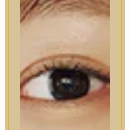
Testápolás
Tusfürdő
Testradír és hámlasztó
Kézápolás
Lábápolás
Hajápolás
Hajápolás
Hajápoló eszközök
Sampon
Hajpakolás / Kondícionáló
Hajápoló ampulla
Hajápoló esszencia
Hajolaj
Fejbőrápolás
Makeup
Makeup
Korrektor
Fixáló
Pirosító, bronzosító