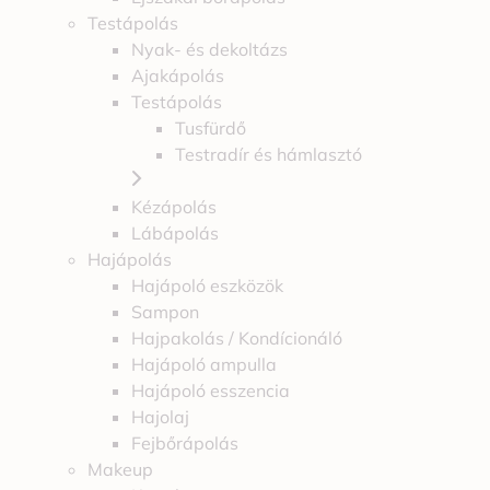
Testápolás
Nyak- és dekoltázs
Ajakápolás
Testápolás
Tusfürdő
Testradír és hámlasztó
Kézápolás
Lábápolás
Hajápolás
Hajápoló eszközök
Sampon
Hajpakolás / Kondícionáló
Hajápoló ampulla
Hajápoló esszencia
Hajolaj
Fejbőrápolás
Makeup