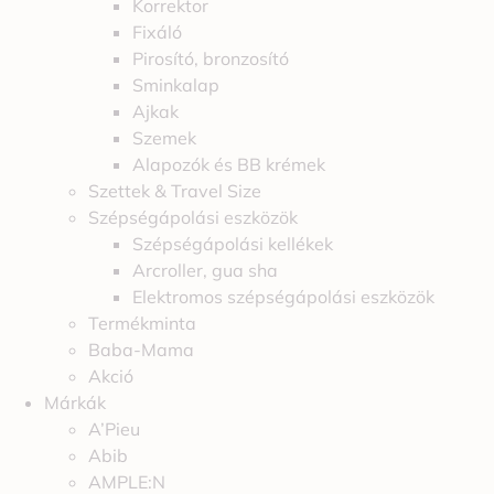
Korrektor
Fixáló
Pirosító, bronzosító
Sminkalap
Ajkak
Szemek
Alapozók és BB krémek
Szettek & Travel Size
Szépségápolási eszközök
Szépségápolási kellékek
Arcroller, gua sha
Elektromos szépségápolási eszközök
Termékminta
Baba-Mama
Akció
Márkák
A’Pieu
Abib
AMPLE:N