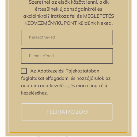
Szeretnél az elsők között lenni, akik
Bőrtípus
értesülnek újdonságainkról és
Bőrtípus
akcióinkról? Iratkozz fel és MEGLEPETÉS
Kombinált
KEDVEZMÉNYKUPONT küldünk Neked.
Normál
Száraz
Zsíros
Bőrprobléma
Bőrprobléma
Bőrpír
Az Adatkezelési Tájékoztatóban
Dehidratált bőr
foglaltakat elfogadom, és hozzájárulok az
Egyenetlen bőrtextúra
adataim adatkezelési-, és marketing célú
Egyenetlen tónus
kezeléséhez.
Érett bőr
Érzékeny bőr
Fakóság
FELIRATKOZOM
Feszességvesztés
Irritáció
Pigmentfoltok