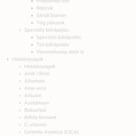
Problémás bőr
Ráncok
Sérült barrier
Tág pórusok
Speciális bőrápolás
Speciális bőrápolás
Tini bőrápolás
Várandósság alatt is
Hatóanyagok
Hatóanyagok
AHA / BHA
Allantoin
Aloe vera
Arbutin
Azelainsav
Bakuchiol
Bifida ferment
C-vitamin
Centella Asiatica (CICA)