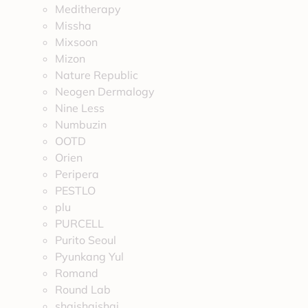
Meditherapy
Missha
Mixsoon
Mizon
Nature Republic
Neogen Dermalogy
Nine Less
Numbuzin
OOTD
Orien
Peripera
PESTLO
plu
PURCELL
Purito Seoul
Pyunkang Yul
Romand
Round Lab
shaishaishai