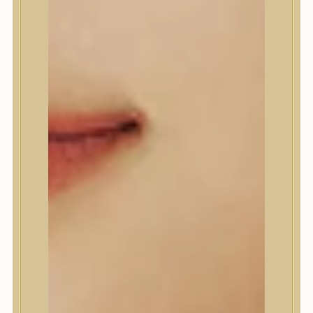
Anlan
ANUA
APLB
APRILSKIN
Arencia
Aromatica
AXIS-Y
Beauty of Joseon
Biodance
By Wishtrend
Celimax
Centellian24
CLIO
Colorkey
Cosrx
d’Alba
Daeng Gi Meo Ri
dear, Klairs
Dr.Althea