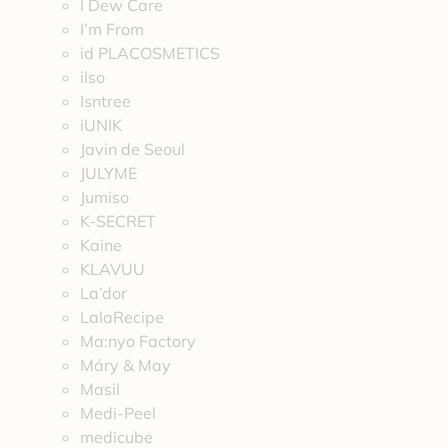
I Dew Care
I’m From
id PLACOSMETICS
ilso
Isntree
iUNIK
Javin de Seoul
JULYME
Jumiso
K-SECRET
Kaine
KLAVUU
La’dor
LalaRecipe
Ma:nyo Factory
Máry & May
Masil
Medi-Peel
medicube