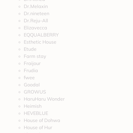
Dr.Melaxin
Dr.nineteen
Dr.Reju-All
Elizavecca
EQQUALBERRY
Esthetic House
Etude
Farm stay
Fraijour
Frudia
fwee
Goodal
GROWUS
HaruHaru Wonder
Heimish
HEVEBLUE
House of Dohwa
House of Hur