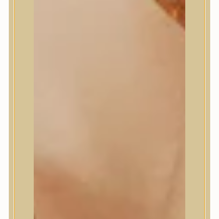
Meditherapy
Missha
Mixsoon
Mizon
Nature Republic
Neogen Dermalogy
Nine Less
Numbuzin
OOTD
Orien
Peripera
PESTLO
plu
PURCELL
Purito Seoul
Pyunkang Yul
Romand
Round Lab
shaishaishai