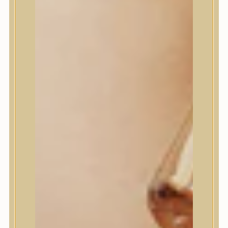
I’m From
id PLACOSMETICS
ilso
Isntree
iUNIK
Javin de Seoul
JULYME
Jumiso
K-SECRET
Kaine
KLAVUU
La’dor
LalaRecipe
Ma:nyo Factory
Máry & May
Masil
Medi-Peel
medicube