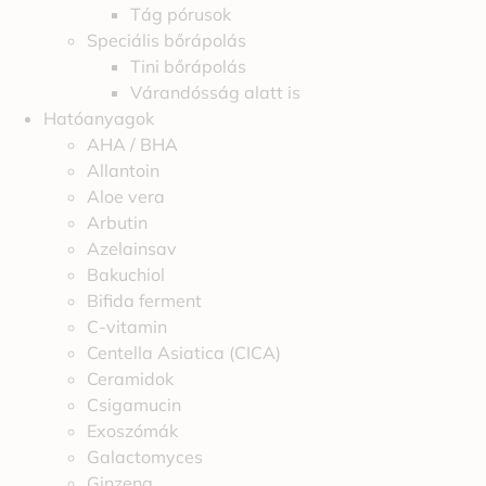
Tág pórusok
Speciális bőrápolás
Tini bőrápolás
Várandósság alatt is
Hatóanyagok
AHA / BHA
Allantoin
Aloe vera
Arbutin
Azelainsav
Bakuchiol
Bifida ferment
C-vitamin
Centella Asiatica (CICA)
Ceramidok
Csigamucin
Exoszómák
Galactomyces
Ginzeng