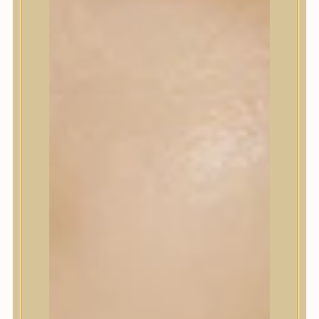
Sminkalap
Ajkak
Szemek
Alapozók és BB krémek
Szettek & Travel Size
Szépségápolási eszközök
Szépségápolási eszközök
Szépségápolási kellékek
Arcroller, gua sha
Elektromos szépségápolási eszközök
Termékminta
Baba-Mama
Akció
Márkák
Márkák
A’Pieu
Abib
AMPLE:N