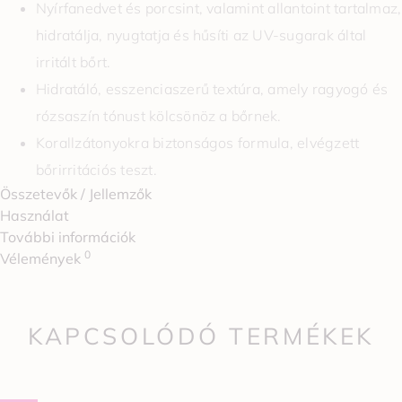
Nyírfanedvet és porcsint, valamint allantoint tartalmaz,
hidratálja, nyugtatja és hűsíti az UV-sugarak által
irritált bőrt.
Hidratáló, esszenciaszerű textúra, amely ragyogó és
rózsaszín tónust kölcsönöz a bőrnek.
Korallzátonyokra biztonságos formula, elvégzett
bőrirritációs teszt.
Összetevők / Jellemzők
Használat
További információk
0
Vélemények
KAPCSOLÓDÓ TERMÉKEK