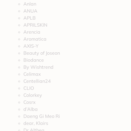
Anlan
ANUA
APLB
APRILSKIN
Arencia
Aromatica
AXIS-Y
Beauty of Joseon
Biodance
By Wishtrend
Celimax
Centellian24
CLIO
Colorkey
Cosrx
d’Alba
Daeng Gi Meo Ri
dear, Klairs
Dr.Althea