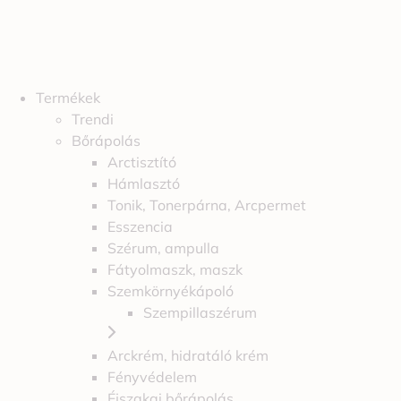
Termékek
Trendi
Bőrápolás
Arctisztító
Hámlasztó
Tonik, Tonerpárna, Arcpermet
Esszencia
Szérum, ampulla
Fátyolmaszk, maszk
Szemkörnyékápoló
Szempillaszérum
Arckrém, hidratáló krém
Fényvédelem
Éjszakai bőrápolás