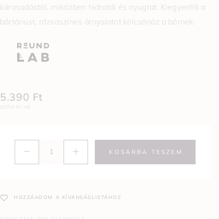
károsodástól, miközben hidratál és nyugtat. Kiegyenlíti a
bőrtónust, rózsaszínes árnyalatot kölcsönöz a bőrnek.
5.390
Ft
(107,8 Ft / ml)
KOSÁRBA TESZEM
HOZZÁADOM A KÍVÁNSÁGLISTÁHOZ