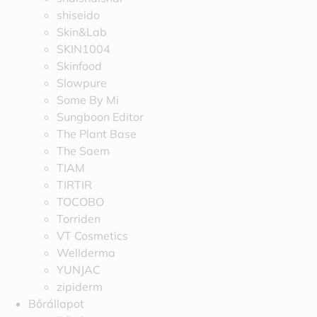
shiseido
Skin&Lab
SKIN1004
Skinfood
Slowpure
Some By Mi
Sungboon Editor
The Plant Base
The Saem
TIAM
TIRTIR
TOCOBO
Torriden
VT Cosmetics
Wellderma
YUNJAC
zipiderm
Bőrállapot