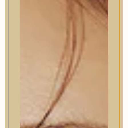
Bőrápolás
Bőrápolás
Arctisztító
Hámlasztó
Tonik, Tonerpárna, Arcpermet
Esszencia
Szérum, ampulla
Fátyolmaszk, maszk
Szemkörnyékápoló
Szemkörnyékápoló
Szempillaszérum
Arckrém, hidratáló krém
Fényvédelem
Éjszakai bőrápolás
Testápolás
Testápolás
Nyak- és dekoltázs
Ajakápolás
Testápolás