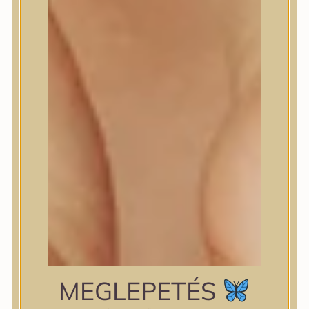
shiseido
Skin&Lab
SKIN1004
Skinfood
Slowpure
Some By Mi
Sungboon Editor
The Plant Base
The Saem
TIAM
TIRTIR
TOCOBO
Torriden
VT Cosmetics
Wellderma
YUNJAC
zipiderm
MEGLEPETÉS
Bőrállapot
Bőrállapot