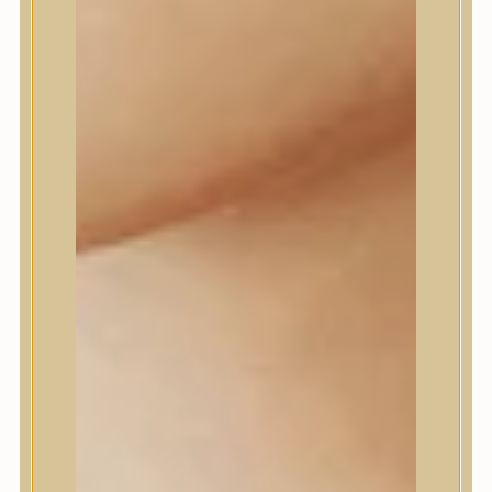
Dr.Melaxin
Dr.nineteen
Dr.Reju-All
Elizavecca
EQQUALBERRY
Esthetic House
Etude
Farm stay
Fraijour
Frudia
fwee
Goodal
GROWUS
HaruHaru Wonder
Heimish
HEVEBLUE
House of Dohwa
House of Hur
I Dew Care