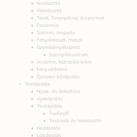
Arctisztító
Hámlasztó
Tonik, Tonerpárna, Arcpermet
Esszencia
Szérum, ampulla
Fátyolmaszk, maszk
Szemkörnyékápoló
Szempillaszérum
Arckrém, hidratáló krém
Fényvédelem
Éjszakai bőrápolás
Testápolás
Nyak- és dekoltázs
Ajakápolás
Testápolás
Tusfürdő
Testradír és hámlasztó
Kézápolás
Lábápolás