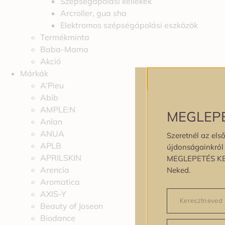
Szépségápolási kellékek
Arcroller, gua sha
Elektromos szépségápolási eszközök
Termékminta
Baba-Mama
Akció
Márkák
A’Pieu
Abib
AMPLE:N
MEGLEP
Anlan
ANUA
Szeretnél az első
APLB
újdonságainkról é
APRILSKIN
MEGLEPETÉS K
Arencia
Neked.
Aromatica
AXIS-Y
Beauty of Joseon
Biodance