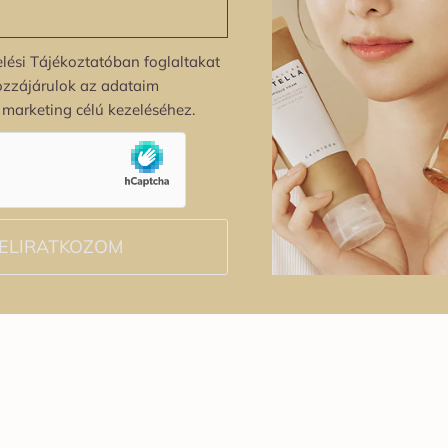
lési Tájékoztatóban foglaltakat
ozzájárulok az adataim
s marketing célú kezeléséhez.
ELIRATKOZOM