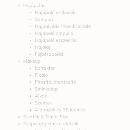
Hajápolás
Hajápoló eszközök
Sampon
Hajpakolás / Kondícionáló
Hajápoló ampulla
Hajápoló esszencia
Hajolaj
Fejbőrápolás
Makeup
Korrektor
Fixáló
Pirosító, bronzosító
Sminkalap
Ajkak
Szemek
Alapozók és BB krémek
Szettek & Travel Size
Szépségápolási eszközök