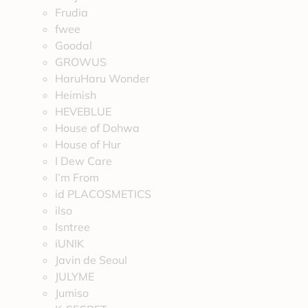
Frudia
fwee
Goodal
GROWUS
HaruHaru Wonder
Heimish
HEVEBLUE
House of Dohwa
House of Hur
I Dew Care
I’m From
id PLACOSMETICS
ilso
Isntree
iUNIK
Javin de Seoul
JULYME
Jumiso