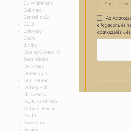
By Wishtrend
Celimax
Centellian24
Az Adatkeze
CLIO
elfogadom, és h
Colorkey
adatkezelési-, é
Cosrx
d’Alba
Daeng Gi Meo Ri
dear, Klairs
Dr.Althea
F
Dr.Melaxin
Dr.nineteen
Dr.Reju-All
Elizavecca
EQQUALBERRY
Esthetic House
Etude
Farm stay
Fraijour