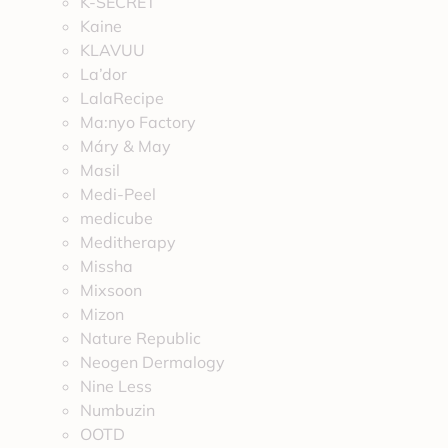
K-SECRET
Kaine
KLAVUU
La’dor
LalaRecipe
Ma:nyo Factory
Máry & May
Masil
Medi-Peel
medicube
Meditherapy
Missha
Mixsoon
Mizon
Nature Republic
Neogen Dermalogy
Nine Less
Numbuzin
OOTD