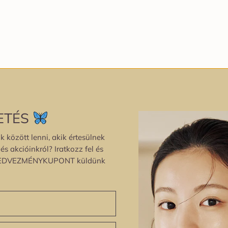
ETÉS
k között lenni, akik értesülnek
s akcióinkról? Iratkozz fel és
EDVEZMÉNYKUPONT küldünk