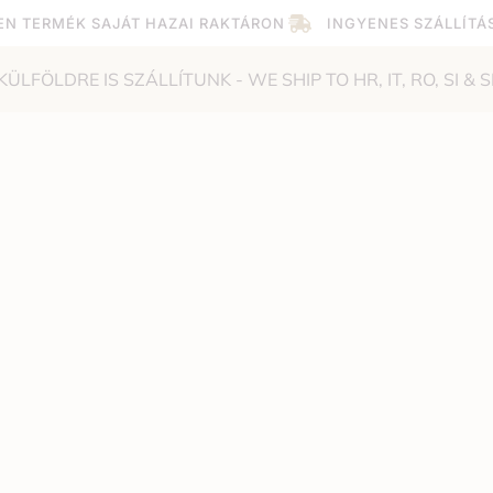
EN TERMÉK SAJÁT HAZAI RAKTÁRON
INGYENES SZÁLLÍTÁ
KÜLFÖLDRE IS SZÁLLÍTUNK - WE SHIP TO HR, IT, RO, SI & S