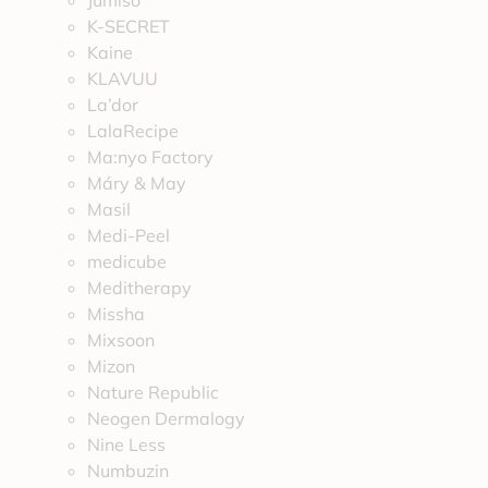
Jumiso
K-SECRET
Kaine
KLAVUU
La’dor
LalaRecipe
Ma:nyo Factory
Máry & May
Masil
Medi-Peel
medicube
Meditherapy
Missha
Mixsoon
Mizon
Nature Republic
Neogen Dermalogy
Nine Less
Numbuzin