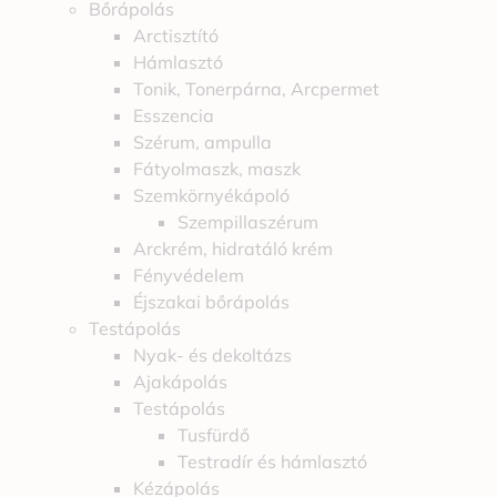
Bőrápolás
Arctisztító
Hámlasztó
Tonik, Tonerpárna, Arcpermet
Esszencia
Szérum, ampulla
Fátyolmaszk, maszk
Szemkörnyékápoló
Szempillaszérum
Arckrém, hidratáló krém
Fényvédelem
Éjszakai bőrápolás
Testápolás
Nyak- és dekoltázs
Ajakápolás
Testápolás
Tusfürdő
Testradír és hámlasztó
Kézápolás