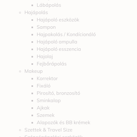
Lábápolás
Hajápolás
Hajápoló eszközök
Sampon
Hajpakolás / Kondícionáló
Hajápoló ampulla
Hajápoló esszencia
Hajolaj
Fejbőrápolás
Makeup
Korrektor
Fixáló
Pirosító, bronzosító
Sminkalap
Ajkak
Szemek
Alapozók és BB krémek
Szettek & Travel Size