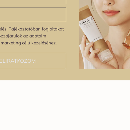
lési Tájékoztatóban foglaltakat
ozzájárulok az adataim
s marketing célú kezeléséhez.
ELIRATKOZOM