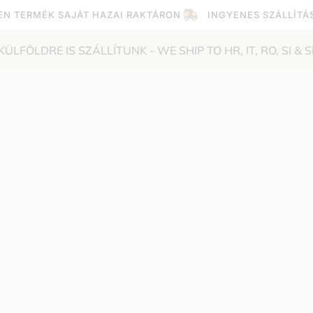
EN TERMÉK SAJÁT HAZAI RAKTÁRON
INGYENES SZÁLLÍTÁ
KÜLFÖLDRE IS SZÁLLÍTUNK - WE SHIP TO HR, IT, RO, SI & S