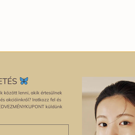
ETÉS
k között lenni, akik értesülnek
s akcióinkról? Iratkozz fel és
EDVEZMÉNYKUPONT küldünk