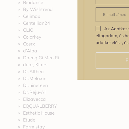
Biodance
By Wishtrend
Celimax
Centellian24
Az Adatkeze
CLIO
elfogadom, és h
Colorkey
adatkezelési-, é
Cosrx
d’Alba
Daeng Gi Meo Ri
F
dear, Klairs
Dr.Althea
Dr.Melaxin
Dr.nineteen
Dr.Reju-All
Elizavecca
EQQUALBERRY
Esthetic House
Etude
Farm stay