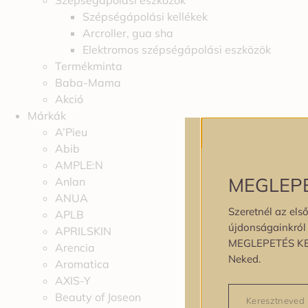
Szépségápolási eszközök
Szépségápolási kellékek
Arcroller, gua sha
Elektromos szépségápolási eszközök
Termékminta
Baba-Mama
Akció
Márkák
A’Pieu
Abib
AMPLE:N
MEGLEP
Anlan
ANUA
Szeretnél az első
APLB
újdonságainkról é
APRILSKIN
MEGLEPETÉS K
Arencia
Neked.
Aromatica
AXIS-Y
Beauty of Joseon