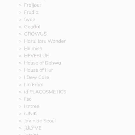
Fraijour
Frudia
fwee
Goodal
GROWUS
HaruHaru Wonder
Heimish
HEVEBLUE
House of Dohwa
House of Hur
I Dew Care
I’m From
id PLACOSMETICS
ilso
Isntree
iUNIK
Javin de Seoul
JULYME