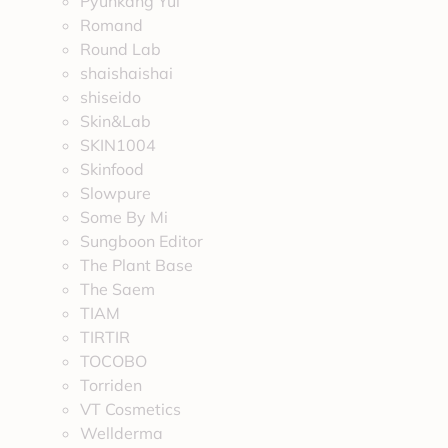
Pyunkang Yul
Romand
Round Lab
shaishaishai
shiseido
Skin&Lab
SKIN1004
Skinfood
Slowpure
Some By Mi
Sungboon Editor
The Plant Base
The Saem
TIAM
TIRTIR
TOCOBO
Torriden
VT Cosmetics
Wellderma