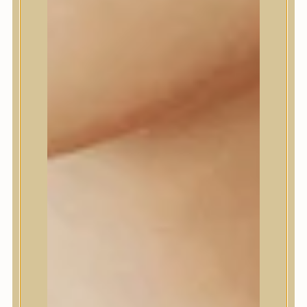
Daeng Gi Meo Ri
dear, Klairs
Dr.Althea
Dr.Melaxin
Dr.nineteen
Dr.Reju-All
Elizavecca
EQQUALBERRY
Esthetic House
Etude
Farm stay
Fraijour
Frudia
fwee
Goodal
GROWUS
HaruHaru Wonder
Heimish
HEVEBLUE