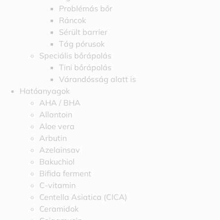
Problémás bőr
Ráncok
Sérült barrier
Tág pórusok
Speciális bőrápolás
Tini bőrápolás
Várandósság alatt is
Hatóanyagok
AHA / BHA
Allantoin
Aloe vera
Arbutin
Azelainsav
Bakuchiol
Bifida ferment
C-vitamin
Centella Asiatica (CICA)
Ceramidok