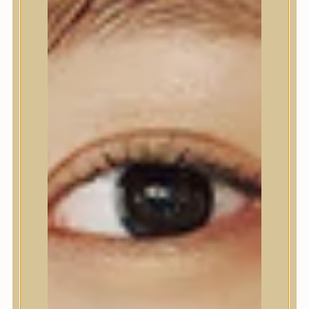
Nyak- és dekoltázs
Ajakápolás
Testápolás
Testápolás
Testradír és hámlasztó
Tusfürdő
Kézápolás
Lábápolás
Hajápolás
Hajápolás
Hajápoló eszközök
Sampon
Hajpakolás / Kondícionáló
Hajápoló ampulla
Hajápoló esszencia
Hajolaj
Fejbőrápolás
Makeup
Makeup