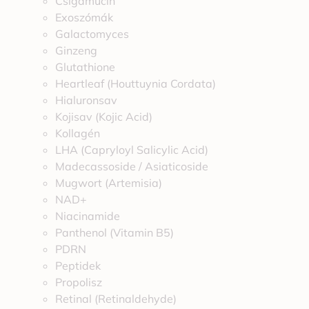
Csigamucin
Exoszómák
Galactomyces
Ginzeng
Glutathione
Heartleaf (Houttuynia Cordata)
Hialuronsav
Kojisav (Kojic Acid)
Kollagén
LHA (Capryloyl Salicylic Acid)
Madecassoside / Asiaticoside
Mugwort (Artemisia)
NAD+
Niacinamide
Panthenol (Vitamin B5)
PDRN
Peptidek
Propolisz
Retinal (Retinaldehyde)