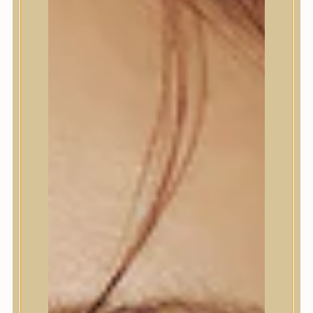
Termékek
Termékek
Trendi
Bőrápolás
Bőrápolás
Arctisztító
Hámlasztó
Tonik, Tonerpárna, Arcpermet
Esszencia
Szérum, ampulla
Fátyolmaszk, maszk
Szemkörnyékápoló
Szemkörnyékápoló
Szempillaszérum
Arckrém, hidratáló krém
Fényvédelem
Éjszakai bőrápolás
Testápolás
Testápolás