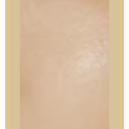
Korrektor
Fixáló
Pirosító, bronzosító
Sminkalap
Ajkak
Szemek
Alapozók és BB krémek
Szettek & Travel Size
Szépségápolási eszközök
Szépségápolási eszközök
Szépségápolási kellékek
Arcroller, gua sha
Elektromos szépségápolási eszközök
Termékminta
Baba-Mama
Akció
Márkák
Márkák