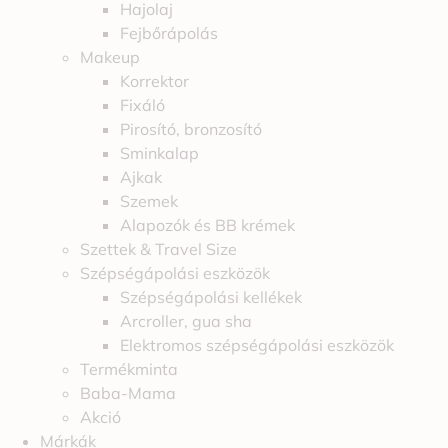
Hajolaj
Fejbőrápolás
Makeup
Korrektor
Fixáló
Pirosító, bronzosító
Sminkalap
Ajkak
Szemek
Alapozók és BB krémek
Szettek & Travel Size
Szépségápolási eszközök
Szépségápolási kellékek
Arcroller, gua sha
Elektromos szépségápolási eszközök
Termékminta
Baba-Mama
Akció
Márkák