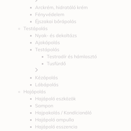
Arckrém, hidratáló krém
Fényvédelem
Éjszakai bőrápolás
Testápolás
Nyak- és dekoltázs
Ajakápolás
Testápolás
Testradír és hámlasztó
Tusfürdő
Kézápolás
Lábápolás
Hajápolás
Hajápoló eszközök
Sampon
Hajpakolás / Kondícionáló
Hajápoló ampulla
Hajápoló esszencia