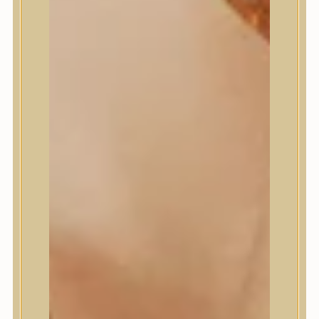
Masil
Medi-Peel
medicube
Meditherapy
Missha
Mixsoon
Mizon
Nature Republic
Neogen Dermalogy
Nine Less
Numbuzin
OOTD
Orien
Peripera
PESTLO
plu
PURCELL
Purito Seoul
Pyunkang Yul