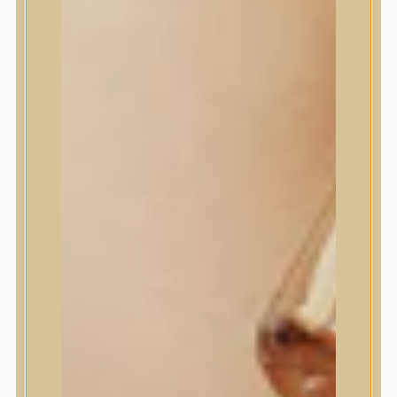
House of Dohwa
House of Hur
I Dew Care
I’m From
id PLACOSMETICS
ilso
Isntree
iUNIK
Javin de Seoul
JULYME
Jumiso
K-SECRET
Kaine
KLAVUU
La’dor
LalaRecipe
Ma:nyo Factory
Máry & May