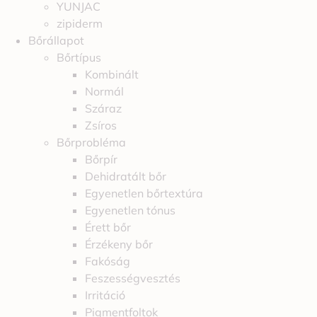
YUNJAC
zipiderm
Bőrállapot
Bőrtípus
Kombinált
Normál
Száraz
Zsíros
Bőrprobléma
Bőrpír
Dehidratált bőr
Egyenetlen bőrtextúra
Egyenetlen tónus
Érett bőr
Érzékeny bőr
Fakóság
Feszességvesztés
Irritáció
Pigmentfoltok