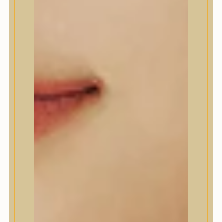
A’Pieu
Abib
AMPLE:N
Anlan
ANUA
APLB
APRILSKIN
Arencia
Aromatica
AXIS-Y
Beauty of Joseon
Biodance
By Wishtrend
Celimax
Centellian24
CLIO
Colorkey
Cosrx
d’Alba