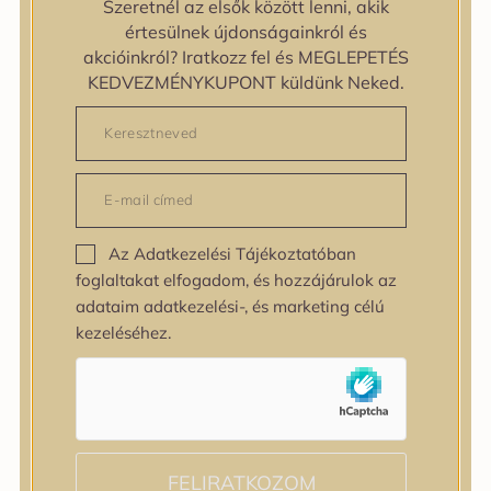
Szeretnél az elsők között lenni, akik
zipiderm
értesülnek újdonságainkról és
Bőrállapot
akcióinkról? Iratkozz fel és MEGLEPETÉS
Bőrállapot
KEDVEZMÉNYKUPONT küldünk Neked.
Bőrtípus
Bőrtípus
Kombinált
Normál
Száraz
Zsíros
Az Adatkezelési Tájékoztatóban
Bőrprobléma
foglaltakat elfogadom, és hozzájárulok az
Bőrprobléma
adataim adatkezelési-, és marketing célú
Bőrpír
kezeléséhez.
Dehidratált bőr
Egyenetlen bőrtextúra
Egyenetlen tónus
Érett bőr
Érzékeny bőr
Fakóság
FELIRATKOZOM