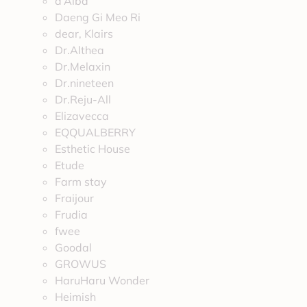
d’Alba
Daeng Gi Meo Ri
dear, Klairs
Dr.Althea
Dr.Melaxin
Dr.nineteen
Dr.Reju-All
Elizavecca
EQQUALBERRY
Esthetic House
Etude
Farm stay
Fraijour
Frudia
fwee
Goodal
GROWUS
HaruHaru Wonder
Heimish