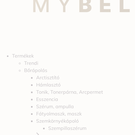
Termékek
Trendi
Bőrápolás
Arctisztító
Hámlasztó
Tonik, Tonerpárna, Arcpermet
Esszencia
Szérum, ampulla
Fátyolmaszk, maszk
Szemkörnyékápoló
Szempillaszérum