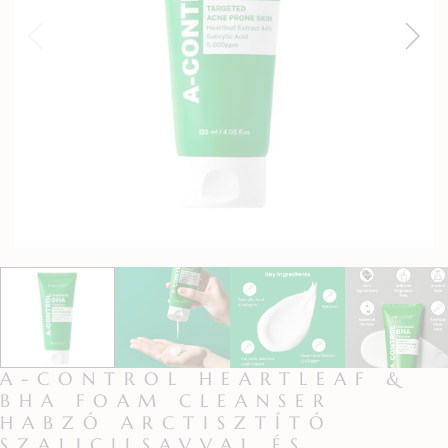
A-CONTROL HEARTLEAF &
BHA FOAM CLEANSER
HABZÓ ARCTISZTÍTÓ
SZALICILSAVVAL ÉS