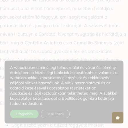
hámlasztja az elhalt hámsejteket, miközben feloldja a
pórusokat eltömítő faggyút, ami segít megelőzni a
pattanásokat és javítja a bőr textúráját.
A szívlevél
(más
néven Houttuynia Cordata) kivonat nyugtatja és hidratálja a
bőrt, míg
a Centella Asiatica
és
a Camellia Sinensis
(zöld
tea) védi a bőrt a szabad gyökök ellen és antioxidáns
hatású. Az összetevők ezen kombinációja szinergikusan
A weboldalon a minőségi felhasználói és vásárlási élmény
fejti ki hatását, hámlasztó és gyulladáscsökkentő
érdekében, a közösségi funkciók biztosításához, valamint a
tulajdonságokkal rendelkezik.
weboldalunkkal kapcsolatos elemzések és reklámozás
céljából sütiket használunk. A sütik használatával és az
adataid kezelésével kapcsolatos részleteket az
Illatmentes. Illóolaj-mentes.
Adatkezelési tájékoztatónkban
tekintheted meg. A sütikkel
kapcsolatos beállításaidat a Beállítások gombra kattintva
Előnyök:
tudod módosítani.
Elfogadom
Beállítások
Eltávolítja a szennyeződéseket
Segít szabályozni a túlzott faggyútermelést