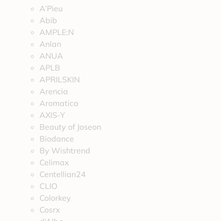
A’Pieu
Abib
AMPLE:N
Anlan
ANUA
APLB
APRILSKIN
Arencia
Aromatica
AXIS-Y
Beauty of Joseon
Biodance
By Wishtrend
Celimax
Centellian24
CLIO
Colorkey
Cosrx