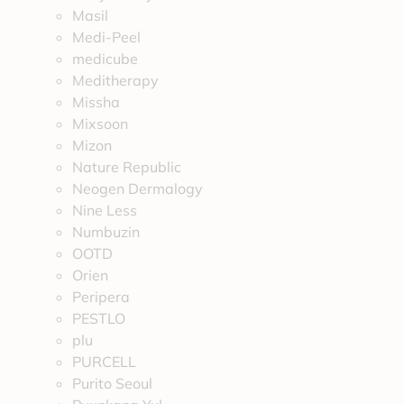
Masil
Medi-Peel
medicube
Meditherapy
Missha
Mixsoon
Mizon
Nature Republic
Neogen Dermalogy
Nine Less
Numbuzin
OOTD
Orien
Peripera
PESTLO
plu
PURCELL
Purito Seoul