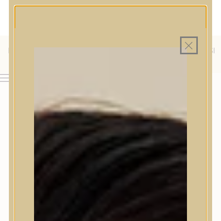
MAGYAR WEBÁRUHÁZ
MINDEN TERMÉK SAJÁT HAZAI RAKTÁRON
INGYENES SZÁLLÍTÁS 19.999 FT FELETT MAGYARORSZÁGRA
KÜLFÖLDRE IS SZÁLLÍTUNK - WE SHIP TO HR, IT, RO, SI
& SK