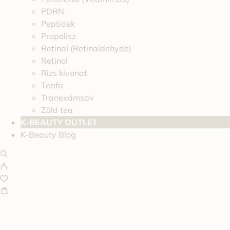
PDRN
Peptidek
Propolisz
Retinal (Retinaldehyde)
Retinol
Rizs kivonat
Teafa
Tranexámsav
Zöld tea
K-BEAUTY OUTLET
K-Beauty Blog