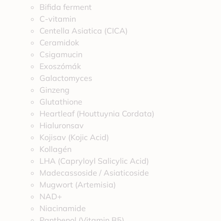
Bifida ferment
C-vitamin
Centella Asiatica (CICA)
Ceramidok
Csigamucin
Exoszómák
Galactomyces
Ginzeng
Glutathione
Heartleaf (Houttuynia Cordata)
Hialuronsav
Kojisav (Kojic Acid)
Kollagén
LHA (Capryloyl Salicylic Acid)
Madecassoside / Asiaticoside
Mugwort (Artemisia)
NAD+
Niacinamide
Panthenol (Vitamin B5)