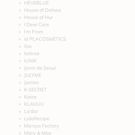
HEVEBLUE
House of Dohwa
House of Hur
I Dew Care
I’m From
id PLACOSMETICS
ilso
Isntree
iUNIK
Javin de Seoul
JULYME
Jumiso
K-SECRET
Kaine
KLAVUU
La’dor
LalaRecipe
Ma:nyo Factory
Máry & May