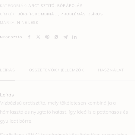
KATEGÓRIÁK:
ARCTISZTÍTÓ
,
BŐRÁPOLÁS
CÍMKÉK:
BŐRPÍR
,
KOMBINÁLT
,
PROBLÉMÁS
,
ZSÍROS
MÁRKA:
NINE LESS
MEGOSZTÁS
LEÍRÁS
ÖSSZETEVŐK / JELLEMZŐK
HASZNÁLAT
Leírás
Vízbázisú arctisztító, mely tökéletesen kombinálja a
hámlasztó és nyugtató hatást, így ideális a pattanásos és
gyulladt bőrre.
Szalicilsav (BHA)
tartalmának köszönhetően gyengéden