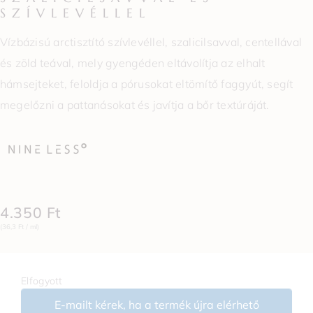
SZÍVLEVÉLLEL
Vízbázisú arctisztító szívlevéllel, szalicilsavval, centellával
és zöld teával, mely gyengéden eltávolítja az elhalt
hámsejteket, feloldja a pórusokat eltömítő faggyút, segít
megelőzni a pattanásokat és javítja a bőr textúráját.
4.350
Ft
(36,3 Ft / ml)
Elfogyott
E-mailt kérek, ha a termék újra elérhető