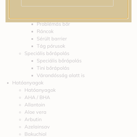
Feszességvesztés
Irritáció
Pigmentfoltok
Problémás bőr
Ráncok
Sérült barrier
Tág pórusok
Speciális bőrápolás
Speciális bőrápolás
Tini bőrápolás
Várandósság alatt is
Hatóanyagok
Hatóanyagok
AHA / BHA
Allantoin
Aloe vera
Arbutin
Azelainsav
Bakuchiol