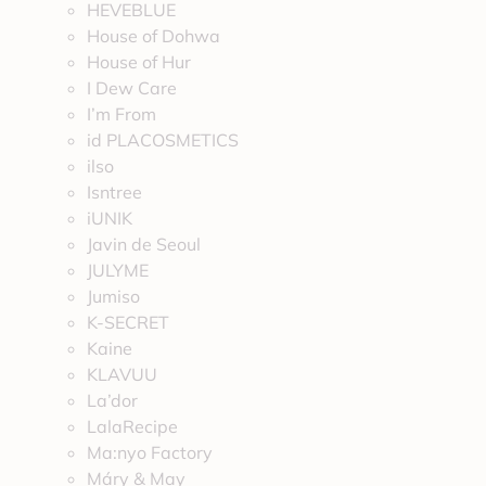
HEVEBLUE
House of Dohwa
House of Hur
I Dew Care
I’m From
id PLACOSMETICS
ilso
Isntree
iUNIK
Javin de Seoul
JULYME
Jumiso
K-SECRET
Kaine
KLAVUU
La’dor
LalaRecipe
Ma:nyo Factory
Máry & May