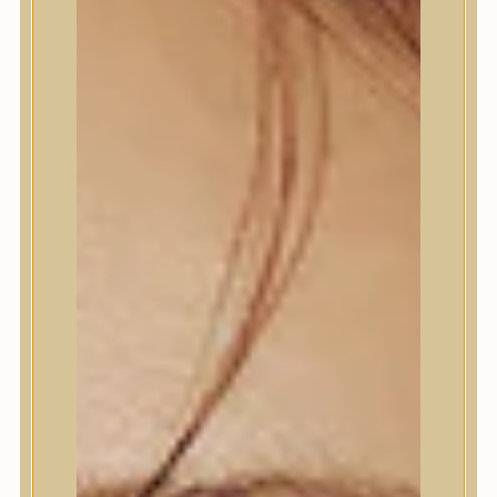
Termékek
Termékek
Trendi
Bőrápolás
Bőrápolás
Arctisztító
Hámlasztó
Tonik, Tonerpárna, Arcpermet
Esszencia
Szérum, ampulla
Fátyolmaszk, maszk
Szemkörnyékápoló
Szemkörnyékápoló
Szempillaszérum
Arckrém, hidratáló krém
Fényvédelem
Éjszakai bőrápolás
Testápolás
Testápolás