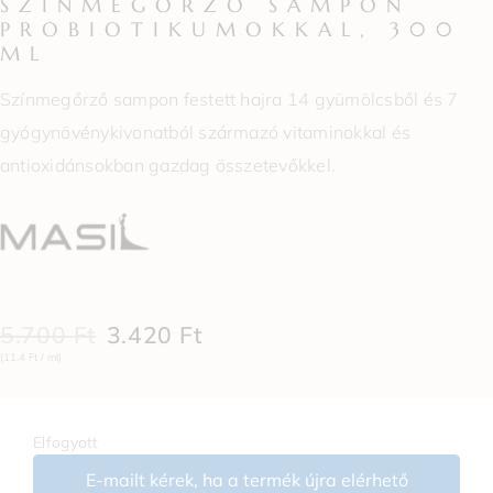
SZÍNMEGŐRZŐ SAMPON
PROBIOTIKUMOKKAL, 300
ML
Színmegőrző sampon festett hajra 14 gyümölcsből és 7
gyógynövénykivonatból származó vitaminokkal és
antioxidánsokban gazdag összetevőkkel.
5.700
Ft
3.420
Ft
(11,4 Ft / ml)
Elfogyott
E-mailt kérek, ha a termék újra elérhető