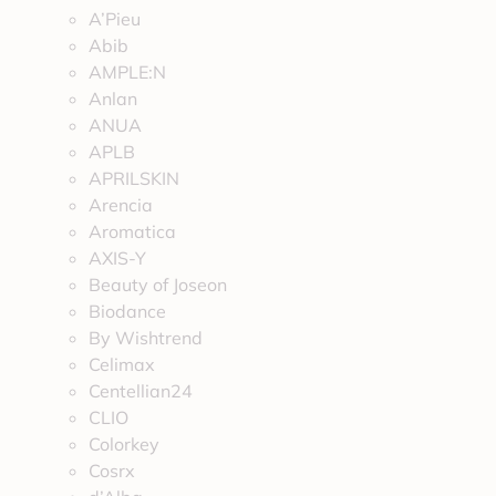
A’Pieu
Abib
AMPLE:N
Anlan
ANUA
APLB
APRILSKIN
Arencia
Aromatica
AXIS-Y
Beauty of Joseon
Biodance
By Wishtrend
Celimax
Centellian24
CLIO
Colorkey
Cosrx