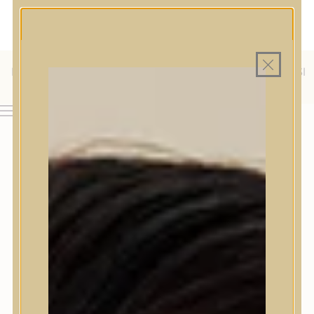
MAGYAR WEBÁRUHÁZ
MINDEN TERMÉK SAJÁT HAZAI RAKTÁRON
INGYENES SZÁLLÍTÁS 19.999 FT FELETT MAGYARORSZÁGRA
KÜLFÖLDRE IS SZÁLLÍTUNK - WE SHIP TO HR, IT, RO, SI
& SK