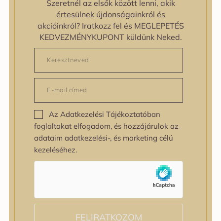
Szeretnél az elsők között lenni, akik
zipiderm
értesülnek újdonságainkról és
Bőrállapot
akcióinkról? Iratkozz fel és MEGLEPETÉS
Bőrállapot
KEDVEZMÉNYKUPONT küldünk Neked.
Bőrtípus
Bőrtípus
Kombinált
Normál
Száraz
Zsíros
Az Adatkezelési Tájékoztatóban
Bőrprobléma
foglaltakat elfogadom, és hozzájárulok az
Bőrprobléma
adataim adatkezelési-, és marketing célú
Bőrpír
kezeléséhez.
Dehidratált bőr
Egyenetlen bőrtextúra
Egyenetlen tónus
Érett bőr
Érzékeny bőr
Fakóság
FELIRATKOZOM