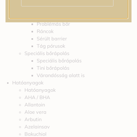
Feszességvesztés
Irritáció
Pigmentfoltok
Problémás bőr
Ráncok
Sérült barrier
Tág pórusok
Speciális bőrápolás
Speciális bőrápolás
Tini bőrápolás
Várandósság alatt is
Hatóanyagok
Hatóanyagok
AHA / BHA
Allantoin
Aloe vera
Arbutin
Azelainsav
Bakuchiol