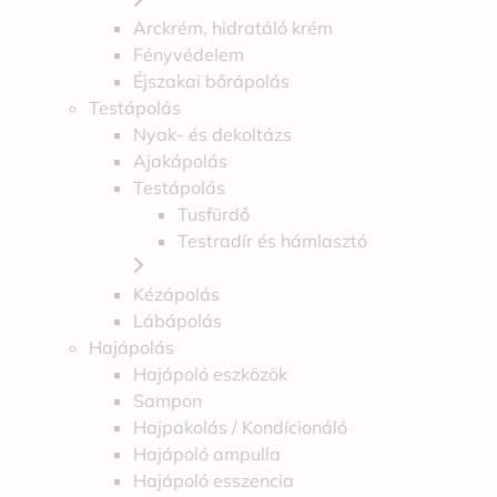
Arckrém, hidratáló krém
Fényvédelem
Éjszakai bőrápolás
Testápolás
Nyak- és dekoltázs
Ajakápolás
Testápolás
Tusfürdő
Testradír és hámlasztó
Kézápolás
Lábápolás
Hajápolás
Hajápoló eszközök
Sampon
Hajpakolás / Kondícionáló
Hajápoló ampulla
Hajápoló esszencia