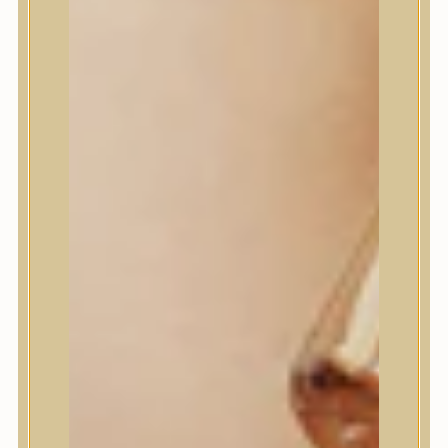
House of Dohwa
House of Hur
I Dew Care
I’m From
id PLACOSMETICS
ilso
Isntree
iUNIK
Javin de Seoul
JULYME
Jumiso
K-SECRET
Kaine
KLAVUU
La’dor
LalaRecipe
Ma:nyo Factory
Máry & May