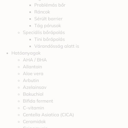
Problémás bőr
Ráncok
Sérült barrier
Tág pórusok
Speciális bőrápolás
Tini bőrápolás
Várandósság alatt is
Hatóanyagok
AHA / BHA
Allantoin
Aloe vera
Arbutin
Azelainsav
Bakuchiol
Bifida ferment
C-vitamin
Centella Asiatica (CICA)
Ceramidok