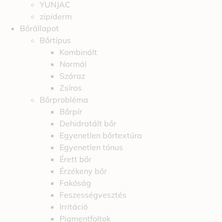
YUNJAC
zipiderm
Bőrállapot
Bőrtípus
Kombinált
Normál
Száraz
Zsíros
Bőrprobléma
Bőrpír
Dehidratált bőr
Egyenetlen bőrtextúra
Egyenetlen tónus
Érett bőr
Érzékeny bőr
Fakóság
Feszességvesztés
Irritáció
Pigmentfoltok