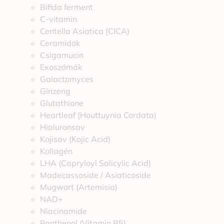
Bifida ferment
C-vitamin
Centella Asiatica (CICA)
Ceramidok
Csigamucin
Exoszómák
Galactomyces
Ginzeng
Glutathione
Heartleaf (Houttuynia Cordata)
Hialuronsav
Kojisav (Kojic Acid)
Kollagén
LHA (Capryloyl Salicylic Acid)
Madecassoside / Asiaticoside
Mugwort (Artemisia)
NAD+
Niacinamide
Panthenol (Vitamin B5)