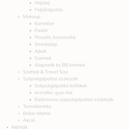
Hajolaj
Fejbőrápolás
Makeup
Korrektor
Fixáló
Pirosító, bronzosító
Sminkalap
Ajkak
Szemek
Alapozók és BB krémek
Szettek & Travel Size
Szépségápolási eszközök
Szépségápolási kellékek
Arcroller, gua sha
Elektromos szépségápolási eszközök
Termékminta
Baba-Mama
Akció
Márkák