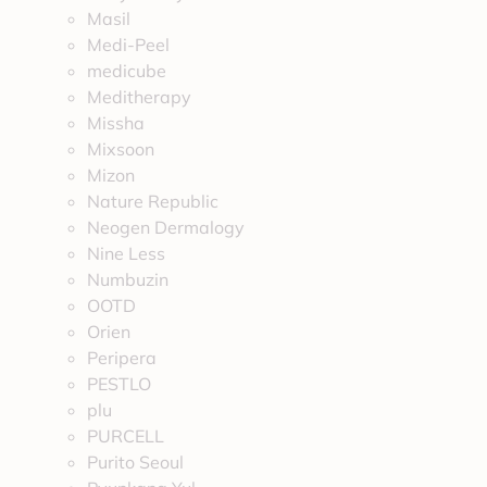
Masil
Medi-Peel
medicube
Meditherapy
Missha
Mixsoon
Mizon
Nature Republic
Neogen Dermalogy
Nine Less
Numbuzin
OOTD
Orien
Peripera
PESTLO
plu
PURCELL
Purito Seoul