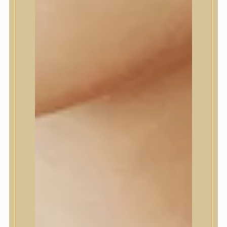
Daeng Gi Meo Ri
dear, Klairs
Dr.Althea
Dr.Melaxin
Dr.nineteen
Dr.Reju-All
Elizavecca
EQQUALBERRY
Esthetic House
Etude
Farm stay
Fraijour
Frudia
fwee
Goodal
GROWUS
HaruHaru Wonder
Heimish
HEVEBLUE