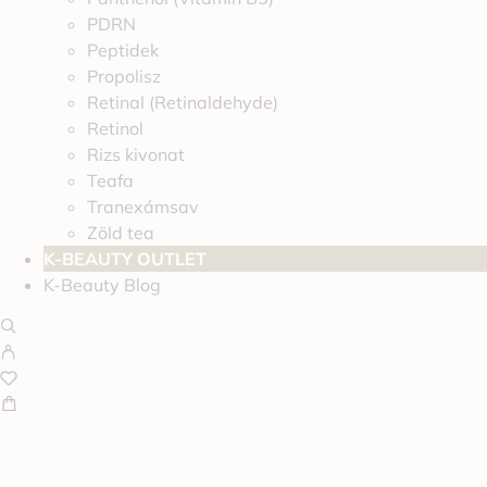
PDRN
Peptidek
Propolisz
Retinal (Retinaldehyde)
Retinol
Rizs kivonat
Teafa
Tranexámsav
Zöld tea
K-BEAUTY OUTLET
K-Beauty Blog