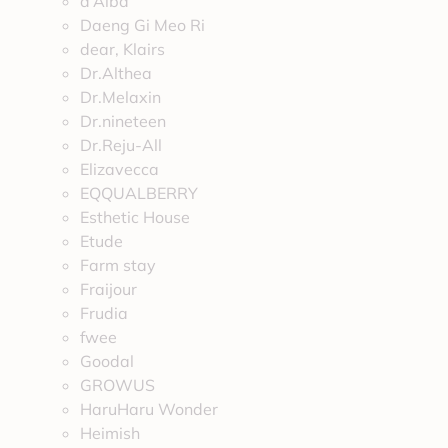
d’Alba
Daeng Gi Meo Ri
dear, Klairs
Dr.Althea
Dr.Melaxin
Dr.nineteen
Dr.Reju-All
Elizavecca
EQQUALBERRY
Esthetic House
Etude
Farm stay
Fraijour
Frudia
fwee
Goodal
GROWUS
HaruHaru Wonder
Heimish