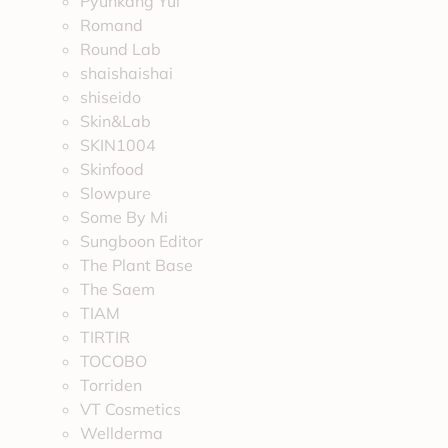
Pyunkang Yul
Romand
Round Lab
shaishaishai
shiseido
Skin&Lab
SKIN1004
Skinfood
Slowpure
Some By Mi
Sungboon Editor
The Plant Base
The Saem
TIAM
TIRTIR
TOCOBO
Torriden
VT Cosmetics
Wellderma