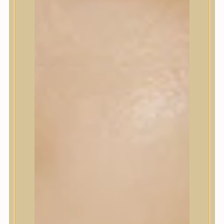
Korrektor
Fixáló
Pirosító, bronzosító
Sminkalap
Ajkak
Szemek
Alapozók és BB krémek
Szettek & Travel Size
Szépségápolási eszközök
Szépségápolási eszközök
Szépségápolási kellékek
Arcroller, gua sha
Elektromos szépségápolási eszközök
Termékminta
Baba-Mama
Akció
Márkák
Márkák