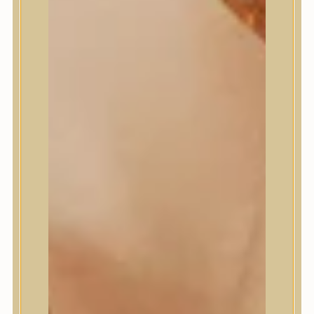
Masil
Medi-Peel
medicube
Meditherapy
Missha
Mixsoon
Mizon
Nature Republic
Neogen Dermalogy
Nine Less
Numbuzin
OOTD
Orien
Peripera
PESTLO
plu
PURCELL
Purito Seoul
Pyunkang Yul