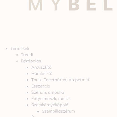
Termékek
Trendi
Bőrápolás
Arctisztító
Hámlasztó
Tonik, Tonerpárna, Arcpermet
Esszencia
Szérum, ampulla
Fátyolmaszk, maszk
Szemkörnyékápoló
Szempillaszérum