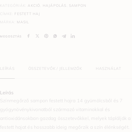
KATEGÓRIÁK:
AKCIÓ
,
HAJÁPOLÁS
,
SAMPON
CÍMKE:
FESTETT HAJ
MÁRKA:
MASIL
MEGOSZTÁS
LEÍRÁS
ÖSSZETEVŐK / JELLEMZŐK
HASZNÁLAT
Leírás
Színmegőrző sampon festett hajra 14 gyümölcsből és 7
gyógynövénykivonatból származó vitaminokkal és
antioxidánsokban gazdag összetevőkkel, melyek táplálják a
festett hajat és hosszabb ideig megőrzik a szín élénkségét.