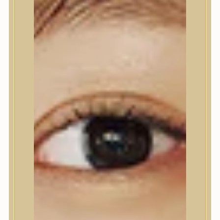
Nyak- és dekoltázs
Ajakápolás
Testápolás
Testápolás
Tusfürdő
Testradír és hámlasztó
Kézápolás
Lábápolás
Hajápolás
Hajápolás
Hajápoló eszközök
Sampon
Hajpakolás / Kondícionáló
Hajápoló ampulla
Hajápoló esszencia
Hajolaj
Fejbőrápolás
Makeup
Makeup