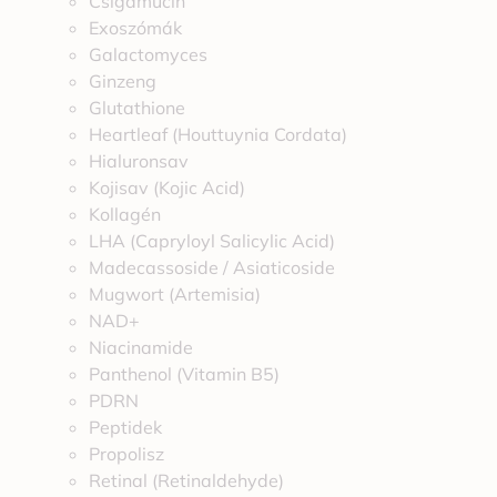
Csigamucin
Exoszómák
Galactomyces
Ginzeng
Glutathione
Heartleaf (Houttuynia Cordata)
Hialuronsav
Kojisav (Kojic Acid)
Kollagén
LHA (Capryloyl Salicylic Acid)
Madecassoside / Asiaticoside
Mugwort (Artemisia)
NAD+
Niacinamide
Panthenol (Vitamin B5)
PDRN
Peptidek
Propolisz
Retinal (Retinaldehyde)