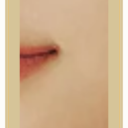
A’Pieu
Abib
AMPLE:N
Anlan
ANUA
APLB
APRILSKIN
Arencia
Aromatica
AXIS-Y
Beauty of Joseon
Biodance
By Wishtrend
Celimax
Centellian24
CLIO
Colorkey
Cosrx
d’Alba